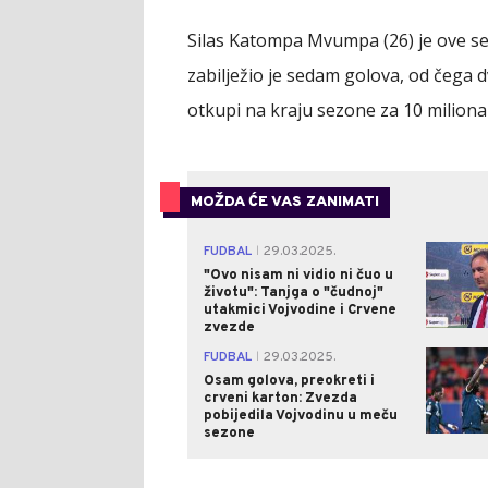
Silas Katompa Mvumpa (26) je ove se
zabilježio je sedam golova, od čega 
otkupi na kraju sezone za 10 miliona
MOŽDA ĆE VAS ZANIMATI
FUDBAL
29.03.2025.
|
"Ovo nisam ni vidio ni čuo u
životu": Tanjga o "čudnoj"
utakmici Vojvodine i Crvene
zvezde
FUDBAL
29.03.2025.
|
Osam golova, preokreti i
crveni karton: Zvezda
pobijedila Vojvodinu u meču
sezone