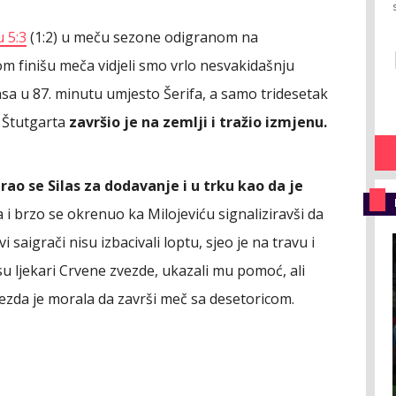
u 5:3
(1:2) u meču sezone odigranom na
 finišu meča vidjeli smo vrlo nesvakidašnju
ilasa u 87. minutu umjesto Šerifa, a samo tridesetak
r Štutgarta
završio je na zemlji i tražio izmjenu.
rao se Silas za dodavanje i u trku kao da je
a i brzo se okrenuo ka Milojeviću signaliziravši da
 saigrači nisu izbacivali loptu, sjeo je na travu i
i su ljekari Crvene zvezde, ukazali mu pomoć, ali
vezda je morala da završi meč sa desetoricom.