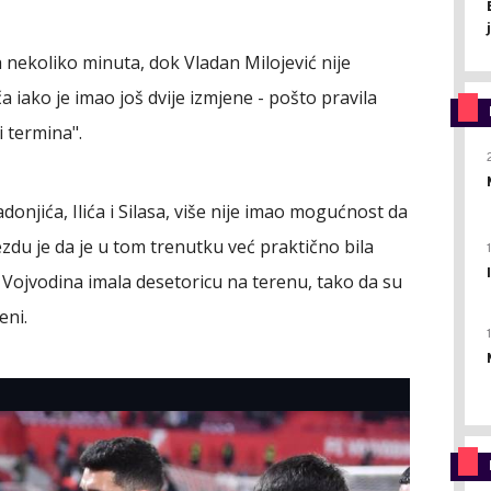
h nekoliko minuta, dok Vladan Milojević nije
ako je imao još dvije izmjene - pošto pravila
i termina".
njića, Ilića i Silasa, više nije imao mogućnost da
zdu je da je u tom trenutku već praktično bila
i Vojvodina imala desetoricu na terenu, tako da su
eni.