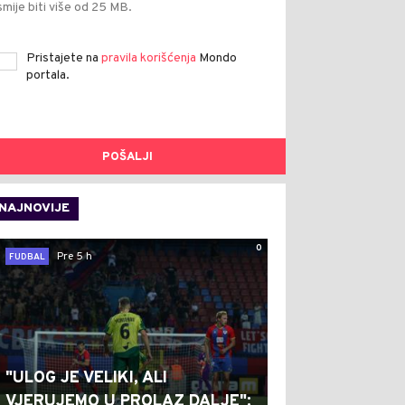
smije biti više od 25 MB.
Pristajete na
pravila korišćenja
Mondo
portala.
POŠALJI
NAJNOVIJE
0
Pre 5 h
FUDBAL
"ULOG JE VELIKI, ALI
VJERUJEMO U PROLAZ DALJE":