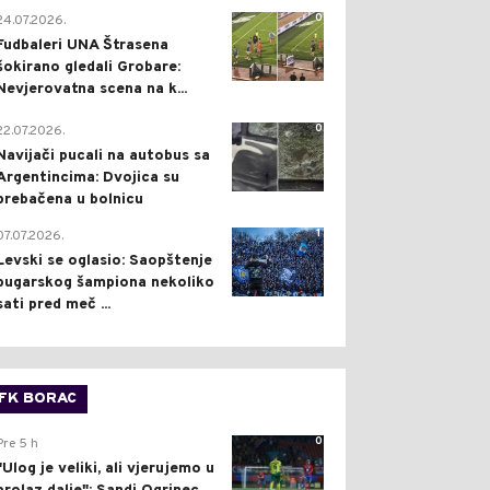
0
24.07.2026.
Fudbaleri UNA Štrasena
šokirano gledali Grobare:
Nevjerovatna scena na k...
0
22.07.2026.
Navijači pucali na autobus sa
Argentincima: Dvojica su
prebačena u bolnicu
1
07.07.2026.
Levski se oglasio: Saopštenje
bugarskog šampiona nekoliko
sati pred meč ...
FK BORAC
0
Pre 5 h
"Ulog je veliki, ali vjerujemo u