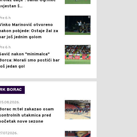
prolaz dalje": Sandi Ogrinec
svjestan š...
0
Pre 6 h
Vinko Marinović otvoreno
nakon pobjede: Ostaje žal za
bar još jednim golom
0
Pre 6 h
Savić nakon "minimalca"
Borca: Morali smo postići bar
još jedan gol
RK BORAC
0
05.08.2026.
Borac m:tel zakazao osam
kontrolnih utakmica pred
početak nove sezone
0
27.07.2026.