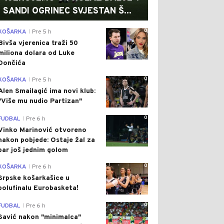
SANDI OGRINEC SVJESTAN Š...
0
KOŠARKA
Pre 5 h
|
Bivša vjerenica traži 50
miliona dolara od Luke
Dončića
0
KOŠARKA
Pre 5 h
|
Alen Smailagić ima novi klub:
"Više mu nudio Partizan"
0
FUDBAL
Pre 6 h
|
Vinko Marinović otvoreno
nakon pobjede: Ostaje žal za
bar još jednim golom
0
KOŠARKA
Pre 6 h
|
Srpske košarkašice u
polufinalu Eurobasketa!
0
FUDBAL
Pre 6 h
|
Savić nakon "minimalca"