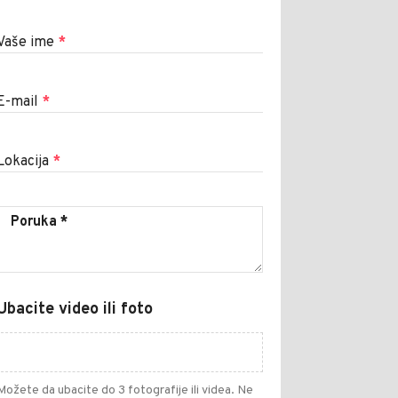
Vaše ime
*
E-mail
*
Lokacija
*
Ubacite video ili foto
Možete da ubacite do 3 fotografije ili videa. Ne