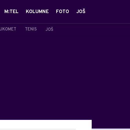
M:TEL
KOLUMNE
FOTO
JOŠ
UKOMET
TENIS
JOŠ