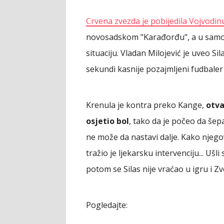
Crvena zvezda je pobijedila Vojvodin
novosadskom "Karađorđu", a u samom
situaciju. Vladan Milojević je uveo S
sekundi kasnije pozajmljeni fudbale
Krenula je kontra preko Kange,
otva
osjetio bol
, tako da je počeo da šep
ne može da nastavi dalje. Kako njegovi
tražio je ljekarsku intervenciju... Ušl
potom se Silas nije vraćao u igru i Z
Pogledajte: