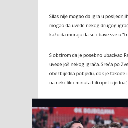
Silas nije mogao da igra u posljednji
mogao da uvede nekog drugog igrača i
kažu da moraju da se obave sve u "tr
S obzirom da je posebno ubacivao Rado
uvede još nekog igrača. Sreća po Zve
obezbijedila pobjedu, dok je takođe 
na nekoliko minuta bili opet izjednač