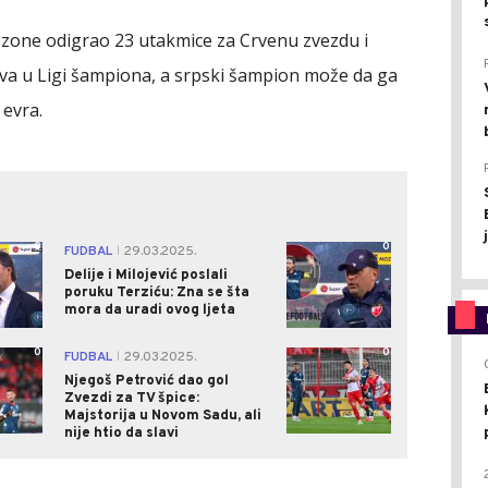
zone odigrao 23 utakmice za Crvenu zvezdu i
dva u Ligi šampiona, a srpski šampion može da ga
 evra.
0
0
FUDBAL
29.03.2025.
|
Delije i Milojević poslali
poruku Terziću: Zna se šta
mora da uradi ovog ljeta
0
0
FUDBAL
29.03.2025.
|
Njegoš Petrović dao gol
Zvezdi za TV špice:
Majstorija u Novom Sadu, ali
nije htio da slavi