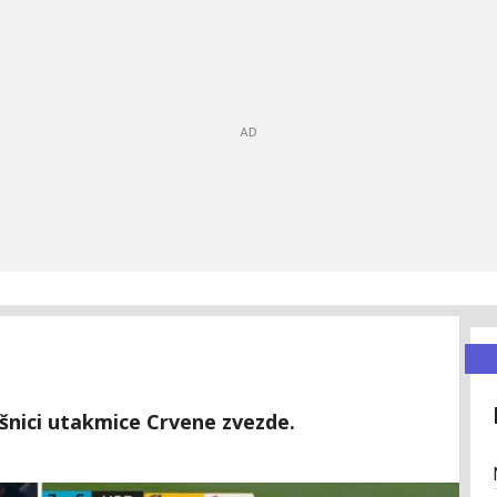
ršnici utakmice Crvene zvezde.