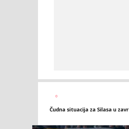
Bojan
AUTOR
0
Jakovljević
Čudna situacija za Silasa u zav