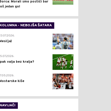
Borca: Morali smo postići bar
još jedan gol
KOLUMNA - NEBOJŠA ŠATARA
0
23.07.2026.
Mesi(ja)
2
15.07.2026.
Ipak valja bez kralja?
0
17.05.2026.
Mostarske kiše
NAVIJAČI