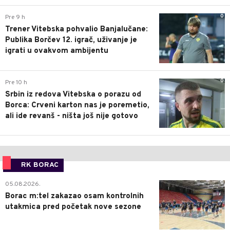
0
Pre 9 h
Trener Vitebska pohvalio Banjalučane:
Publika Borčev 12. igrač, uživanje je
igrati u ovakvom ambijentu
0
Pre 10 h
Srbin iz redova Vitebska o porazu od
Borca: Crveni karton nas je poremetio,
ali ide revanš - ništa još nije gotovo
RK BORAC
0
05.08.2026.
Borac m:tel zakazao osam kontrolnih
utakmica pred početak nove sezone