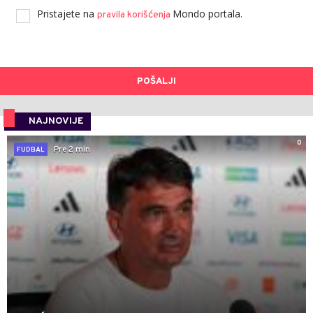
Pristajete na
Mondo portala.
pravila korišćenja
POŠALJI
NAJNOVIJE
0
Pre 2 min
FUDBAL