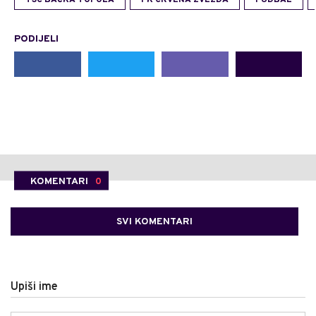
TSC BAČKA TOPOLA
FK CRVENA ZVEZDA
FUDBAL
PODIJELI
KOMENTARI
0
SVI KOMENTARI
Upiši ime