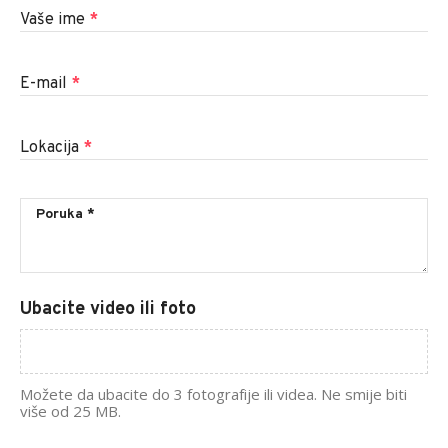
Vaše ime
*
E-mail
*
Lokacija
*
Ubacite video ili foto
Možete da ubacite do 3 fotografije ili videa. Ne smije biti
više od 25 MB.