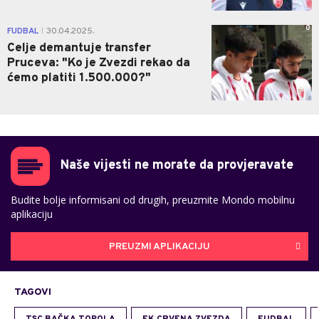
0
FUDBAL
30.04.2025.
|
Celje demantuje transfer
Pruceva: "Ko je Zvezdi rekao da
ćemo platiti 1.500.000?"
Naše vijesti ne morate da provjeravate
Budite bolje informisani od drugih, preuzmite Mondo mobilnu
aplikaciju
PREUZMI APLIKACIJU
TAGOVI