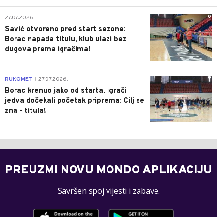
0
27.07.2026.
Savić otvoreno pred start sezone:
Borac napada titulu, klub ulazi bez
dugova prema igračima!
0
RUKOMET
27.07.2026.
|
Borac krenuo jako od starta, igrači
jedva dočekali početak priprema: Cilj se
zna - titula!
PREUZMI NOVU MONDO APLIKACIJU
Savršen spoj vijesti i zabave.