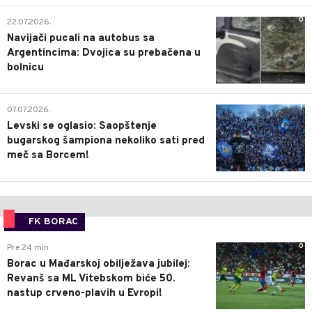
0
22.07.2026.
Navijači pucali na autobus sa
Argentincima: Dvojica su prebačena u
bolnicu
1
07.07.2026.
Levski se oglasio: Saopštenje
bugarskog šampiona nekoliko sati pred
meč sa Borcem!
FK BORAC
0
Pre 24 min
Borac u Mađarskoj obilježava jubilej:
Revanš sa ML Vitebskom biće 50.
nastup crveno-plavih u Evropi!