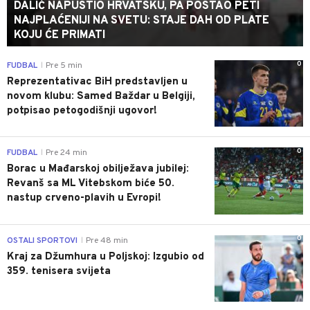
DALIĆ NAPUSTIO HRVATSKU, PA POSTAO PETI
NAJPLAĆENIJI NA SVETU: STAJE DAH OD PLATE
KOJU ĆE PRIMATI
0
FUDBAL
Pre 5 min
|
Reprezentativac BiH predstavljen u
novom klubu: Samed Baždar u Belgiji,
potpisao petogodišnji ugovor!
0
FUDBAL
Pre 24 min
|
Borac u Mađarskoj obilježava jubilej:
Revanš sa ML Vitebskom biće 50.
nastup crveno-plavih u Evropi!
0
OSTALI SPORTOVI
Pre 48 min
|
Kraj za Džumhura u Poljskoj: Izgubio od
359. tenisera svijeta