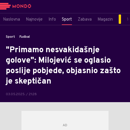
Naslovna
Najnovije
Info
Sport
Zabava
Magazin
M
Sport
Fudbal
"Primamo nesvakidašnje
golove": Milojević se oglasio
poslije pobjede, objasnio zašto
je skeptičan
03.05.2025. / 21:28