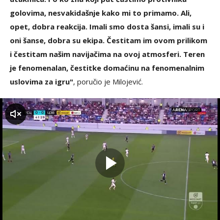
golovima, nesvakidašnje kako mi to primamo. Ali,
opet, dobra reakcija. Imali smo dosta šansi, imali su i
oni šanse, dobra su ekipa. Čestitam im ovom prilikom
i čestitam našim navijačima na ovoj atmosferi. Teren
je fenomenalan, čestitke domaćinu na fenomenalnim
uslovima za igru"
, poručio je Milojević.
zvuk