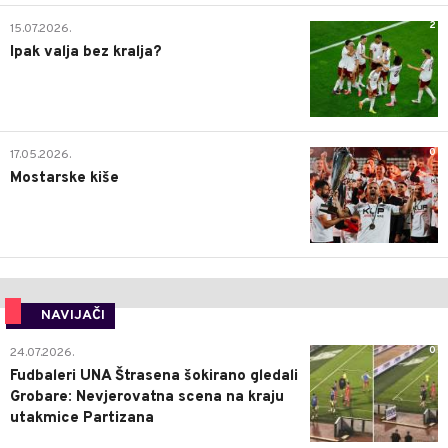
2
15.07.2026.
Ipak valja bez kralja?
0
17.05.2026.
Mostarske kiše
NAVIJAČI
0
24.07.2026.
Fudbaleri UNA Štrasena šokirano gledali
Grobare: Nevjerovatna scena na kraju
utakmice Partizana