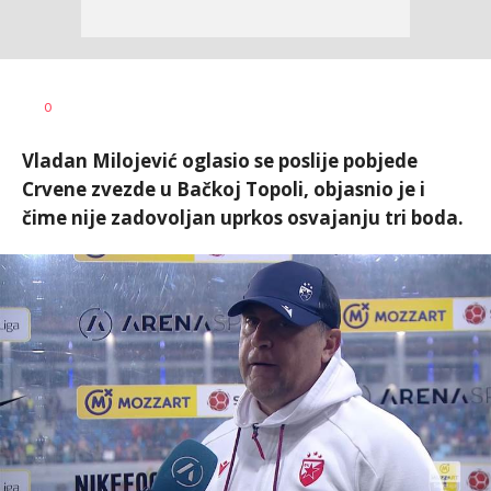
Dragan
AUTOR
0
Šutvić
Vladan Milojević oglasio se poslije pobjede
Crvene zvezde u Bačkoj Topoli, objasnio je i
čime nije zadovoljan uprkos osvajanju tri boda.