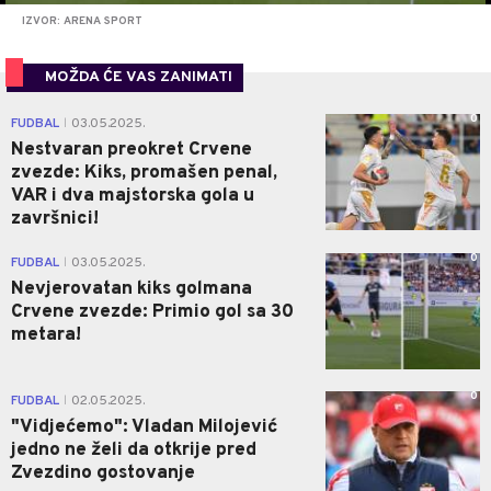
IZVOR: ARENA SPORT
MOŽDA ĆE VAS ZANIMATI
0
FUDBAL
03.05.2025.
|
Nestvaran preokret Crvene
zvezde: Kiks, promašen penal,
VAR i dva majstorska gola u
završnici!
0
FUDBAL
03.05.2025.
|
Nevjerovatan kiks golmana
Crvene zvezde: Primio gol sa 30
metara!
0
FUDBAL
02.05.2025.
|
"Vidjećemo": Vladan Milojević
jedno ne želi da otkrije pred
Zvezdino gostovanje