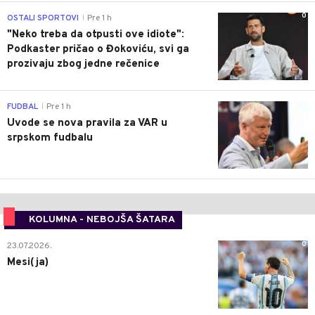
0
OSTALI SPORTOVI
Pre 1 h
|
"Neko treba da otpusti ove idiote":
Podkaster pričao o Đokoviću, svi ga
prozivaju zbog jedne rečenice
0
FUDBAL
Pre 1 h
|
Uvode se nova pravila za VAR u
srpskom fudbalu
KOLUMNA - NEBOJŠA ŠATARA
0
23.07.2026.
Mesi(ja)