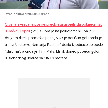
IZVOR: PRINTSCREEN/ARENA SPORT
Crvena zvezda je poslije preokreta uspjela da pobijedi TSC
u Bačkoj Topoli
(2:1). Gubila je na poluvremenu, pa je u
drugom dijelu promašila penal, VAR je poništio gol i onda je
u završnici prvo Nemanja Radonjić donio izjednačenje posle
"slaloma", a onda je Timi Maks Elšnik doneo pobedu golom
iz slobodnog udarca sa 18-19 metara.