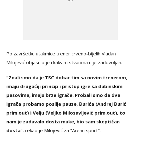
Po završetku utakmice trener crveno-bijelih Vladan
Milojević objasnio je i kakvim stvarima nije zadovoljan.
"Znali smo da je TSC dobar tim sa novim trenerom,
imaju drugačiji princip i pristup igre sa dubinskim
pasovima, imaju brze igrače. Probali smo da dva
igrača probamo poslije pauze, Đurića (Andrej Đurić
prim.out) i Velju (Veljko Milosavljević prim.out), to
nam je zadavalo dosta muke, bio sam skeptičan
dosta"
, rekao je Milojević za "Arenu sport".