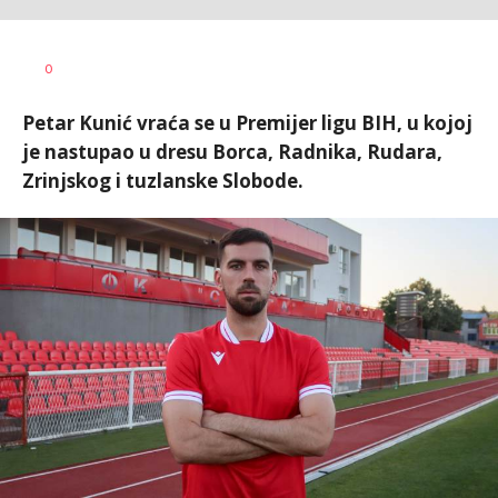
Goran
AUTOR
0
Arbutina
Petar Kunić vraća se u Premijer ligu BIH, u kojoj
je nastupao u dresu Borca, Radnika, Rudara,
Zrinjskog i tuzlanske Slobode.