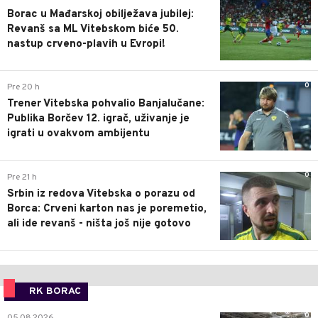
Borac u Mađarskoj obilježava jubilej:
Revanš sa ML Vitebskom biće 50.
nastup crveno-plavih u Evropi!
0
Pre 20 h
Trener Vitebska pohvalio Banjalučane:
Publika Borčev 12. igrač, uživanje je
igrati u ovakvom ambijentu
0
Pre 21 h
Srbin iz redova Vitebska o porazu od
Borca: Crveni karton nas je poremetio,
ali ide revanš - ništa još nije gotovo
RK BORAC
0
05.08.2026.