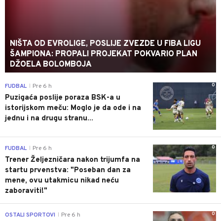
NIŠTA OD EVROLIGE, POSLIJE ZVEZDE U FIBA LIGU
ŠAMPIONA: PROPALI PROJEKAT POKVARIO PLAN
DŽOELA BOLOMBOJA
0
FUDBAL
Pre 6 h
|
Puzigaća poslije poraza BSK-a u
istorijskom meču: Moglo je da ode i na
jednu i na drugu stranu...
0
FUDBAL
Pre 6 h
|
Trener Željezničara nakon trijumfa na
startu prvenstva: "Poseban dan za
mene, ovu utakmicu nikad neću
zaboraviti!"
0
OSTALI SPORTOVI
Pre 6 h
|