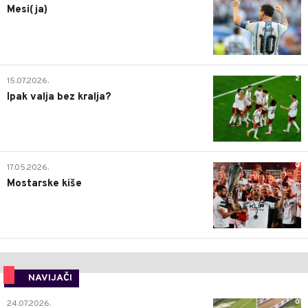
Mesi(ja)
2
15.07.2026.
Ipak valja bez kralja?
0
17.05.2026.
Mostarske kiše
NAVIJAČI
0
24.07.2026.