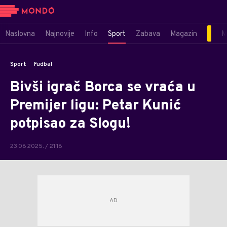
Naslovna
Najnovije
Info
Sport
Zabava
Magazin
M
Sport
Fudbal
Bivši igrač Borca se vraća u
Premijer ligu: Petar Kunić
potpisao za Slogu!
23.06.2025. / 21:16