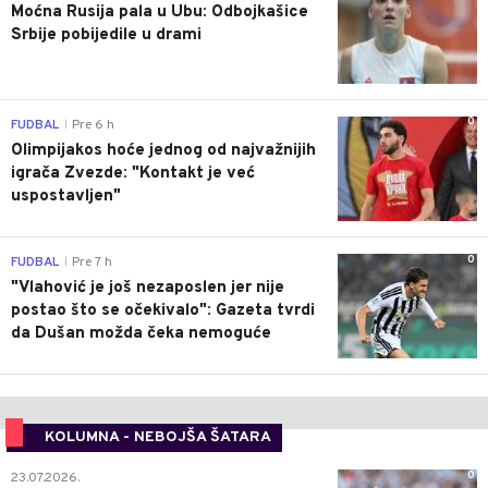
Moćna Rusija pala u Ubu: Odbojkašice
Srbije pobijedile u drami
0
FUDBAL
Pre 6 h
|
Olimpijakos hoće jednog od najvažnijih
igrača Zvezde: "Kontakt je već
uspostavljen"
0
FUDBAL
Pre 7 h
|
"Vlahović je još nezaposlen jer nije
postao što se očekivalo": Gazeta tvrdi
da Dušan možda čeka nemoguće
KOLUMNA - NEBOJŠA ŠATARA
0
23.07.2026.