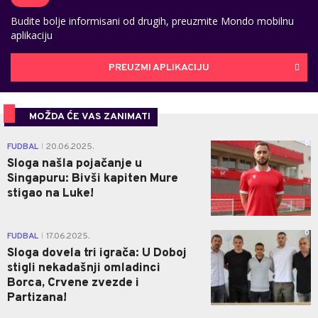
Budite bolje informisani od drugih, preuzmite Mondo mobilnu
aplikaciju
PREUZMI APLIKACIJU
MOŽDA ĆE VAS ZANIMATI
0
FUDBAL
20.06.2025.
|
Sloga našla pojačanje u
Singapuru: Bivši kapiten Mure
stigao na Luke!
0
FUDBAL
17.06.2025.
|
Sloga dovela tri igrača: U Doboj
stigli nekadašnji omladinci
Borca, Crvene zvezde i
Partizana!