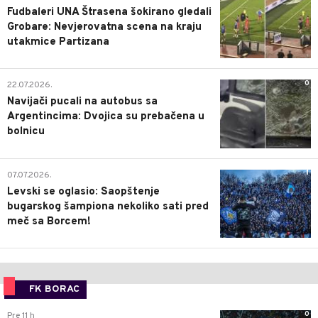
Fudbaleri UNA Štrasena šokirano gledali
Grobare: Nevjerovatna scena na kraju
utakmice Partizana
0
22.07.2026.
Navijači pucali na autobus sa
Argentincima: Dvojica su prebačena u
bolnicu
1
07.07.2026.
Levski se oglasio: Saopštenje
bugarskog šampiona nekoliko sati pred
meč sa Borcem!
FK BORAC
0
Pre 11 h