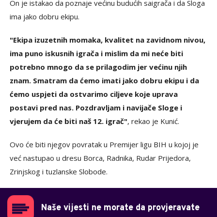
On je istakao da poznaje većinu budućih saigrača i da Sloga
ima jako dobru ekipu.
"Ekipa izuzetnih momaka, kvalitet na zavidnom nivou,
ima puno iskusnih igrača i mislim da mi neće biti
potrebno mnogo da se prilagodim jer većinu njih
znam. Smatram da ćemo imati jako dobru ekipu i da
ćemo uspjeti da ostvarimo ciljeve koje uprava
postavi pred nas. Pozdravljam i navijače Sloge i
vjerujem da će biti naš 12. igrač"
, rekao je Kunić.
Ovo će biti njegov povratak u Premijer ligu BIH u kojoj je
već nastupao u dresu Borca, Radnika, Rudar Prijedora,
Zrinjskog i tuzlanske Slobode.
Naše vijesti ne morate da provjeravate