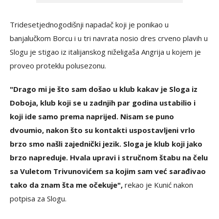
Tridesetjednogodišnji napadač koji je ponikao u
banjalučkom Borcu i u tri navrata nosio dres crveno plavih u
Slogu je stigao iz italijanskog niželigaša Angrija u kojem je
proveo proteklu polusezonu.
"Drago mi je što sam došao u klub kakav je Sloga iz
Doboja, klub koji se u zadnjih par godina ustabilio i
koji ide samo prema naprijed. Nisam se puno
dvoumio, nakon što su kontakti uspostavljeni vrlo
brzo smo našli zajednički jezik. Sloga je klub koji jako
brzo napreduje. Hvala upravi i stručnom štabu na čelu
sa Vuletom Trivunovićem sa kojim sam već sarađivao
tako da znam šta me očekuje",
rekao je Kunić nakon
potpisa za Slogu.