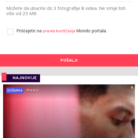
Možete da ubacite do 3 fotografije ili videa. Ne smije biti
više od 25 MB.
Pristajete na
Mondo portala.
pravila korišćenja
POŠALJI
NAJNOVIJE
0
Pre 6 h
KOŠARKA