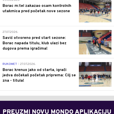
Borac m:tel zakazao osam kontrolnih
utakmica pred početak nove sezone
0
27.07.2026.
Savić otvoreno pred start sezone:
Borac napada titulu, klub ulazi bez
dugova prema igračima!
0
RUKOMET
27.07.2026.
|
Borac krenuo jako od starta, igrači
jedva dočekali početak priprema: Cilj se
zna - titula!
PREUZMI NOVU MONDO APLIKACIJU