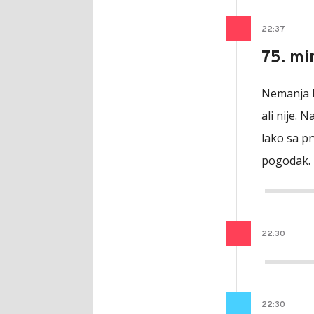
22
:
37
75. min
Nemanja R
ali nije. 
lako sa p
pogodak. 
22
:
30
22
:
30