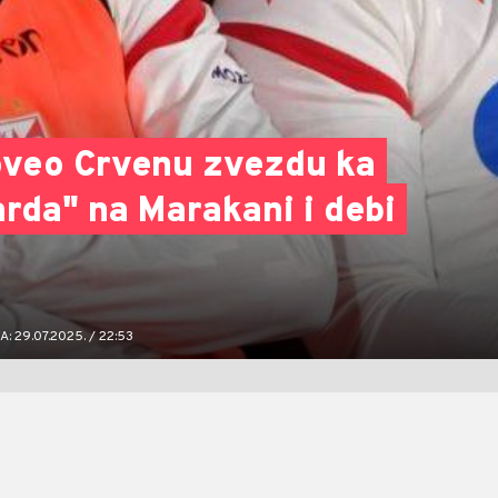
oveo Crvenu zvezdu ka
arda" na Marakani i debi
 29.07.2025. / 22:53