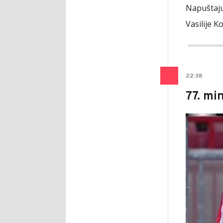
Napuštaju 
Vasilije K
22
:
38
77. mi