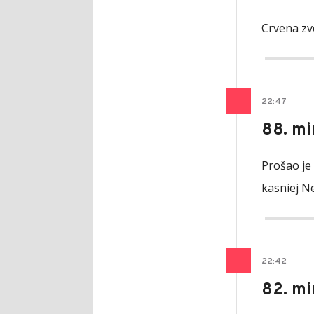
Crvena zve
22
:
47
88. mi
Prošao je 
kasniej Ne
22
:
42
82. mi