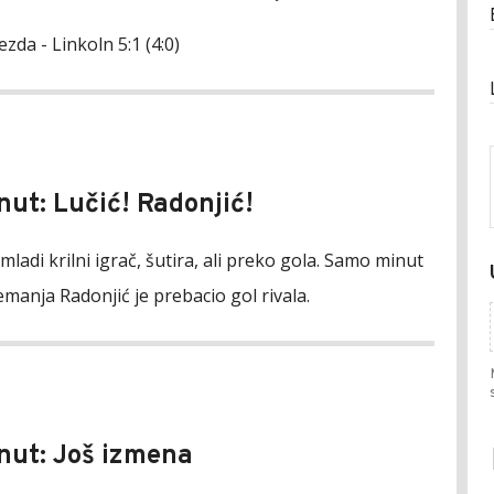
zda - Linkoln 5:1 (4:0)
nut: Lučić! Radonjić!
mladi krilni igrač, šutira, ali preko gola. Samo minut
manja Radonjić je prebacio gol rivala.
nut: Još izmena