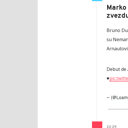
Marko 
zvezd
Bruno Dua
su Nemanj
Arnautovi
Debut de 
♥️
pic.twit
— (@LoamG
22
:
29