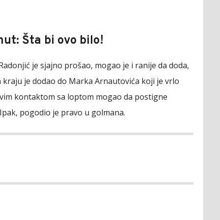
ut: Šta bi ovo bilo!
adonjić je sjajno prošao, mogao je i ranije da doda,
Na kraju je dodao do Marka Arnautovića koji je vrlo
rvim kontaktom sa loptom mogao da postigne
Ipak, pogodio je pravo u golmana.