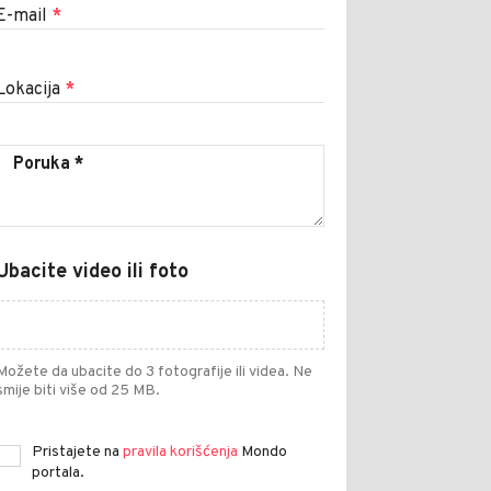
E-mail
*
Lokacija
*
Ubacite video ili foto
Možete da ubacite do 3 fotografije ili videa. Ne
smije biti više od 25 MB.
Pristajete na
pravila korišćenja
Mondo
portala.