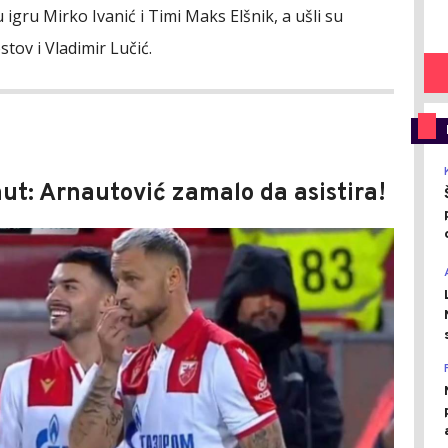
igru Mirko Ivanić i Timi Maks Elšnik, a ušli su
ostov i Vladimir Lučić.
nut: Arnautović zamalo da asistira!