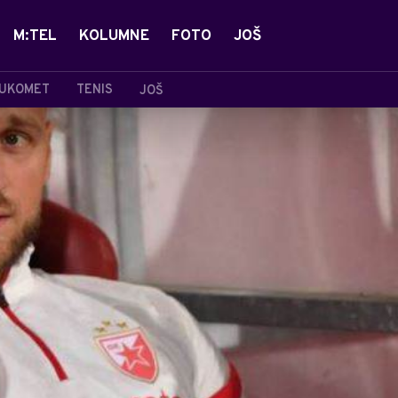
M:TEL
KOLUMNE
FOTO
JOŠ
UKOMET
TENIS
JOŠ