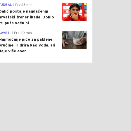
0
FUDBAL
Pre 23 min
|
Dalić postaje najplaćeniji
hrvatski trener ikada: Dobio
tri puta veću pl...
0
SAVETI
Pre 40 min
|
Najmoćnije piće za paklene
vrućine: Hidrira kao voda, ali
daje više ener...