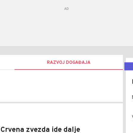
RAZVOJ DOGAĐAJA
jša
a
Crvena zvezda ide dalje