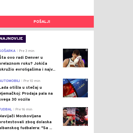
POŠALJI
NAJNOVIJE
0
KOŠARKA
Pre 3 min
|
Šta ovo radi Denver u
prelaznom roku? Jokića
okružio evroligašima i najv...
0
AUTOMOBILI
Pre 10 min
|
Lada otišla u stečaj u
Njemačkoj: Prodaja pala na
svega 30 vozila
0
FUDBAL
Pre 16 min
|
Navijači Moskovljana
protestovali zbog dolaska
albanskog fudbalera: "Sa ...