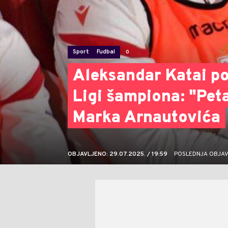
Sport
Fudbal
0
Aleksandar Katai p
Ligi šampiona: "Pet
Marka Arnautovića
OBJAVLJENO: 29.07.2025. / 19:59
POSLEDNJA OBJAVA: