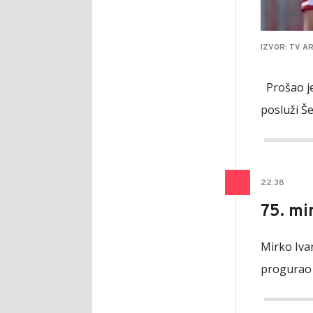
IZVOR: TV 
Prošao je
posluži Še
22
:
38
75. min
Mirko Ivan
progurao l