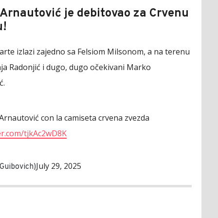
Arnautović je debitovao za Crvenu
u!
rte izlazi zajedno sa Felsiom Milsonom, a na terenu
a Radonjić i dugo, dugo očekivani Marko
ć.
Arnautović con la camiseta crvena zvezda
ter.com/tjkAc2wD8K
July 29, 2025
uibovich)