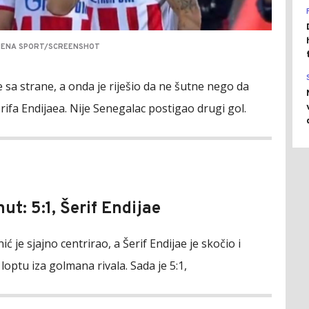
ARENA SPORT/SCREENSHOT
 sa strane, a onda je riješio da ne šutne nego da
rifa Endijaea. Nije Senegalac postigao drugi gol.
ut: 5:1, Šerif Endijae
ić je sjajno centrirao, a Šerif Endijae je skočio i
optu iza golmana rivala. Sada je 5:1,