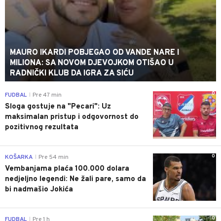
MAURO IKARDI POBJEGAO OD VANDE NARE I
MILIONA: SA NOVOM DJEVOJKOM OTIŠAO U
RADNIČKI KLUB DA IGRA ZA SIĆU
0
FUDBAL
Pre 47 min
|
Sloga gostuje na "Pecari": Uz
maksimalan pristup i odgovornost do
pozitivnog rezultata
0
KOŠARKA
Pre 54 min
|
Vembanjama plaća 100.000 dolara
nedjeljno legendi: Ne žali pare, samo da
bi nadmašio Jokića
0
FUDBAL
Pre 1 h
|