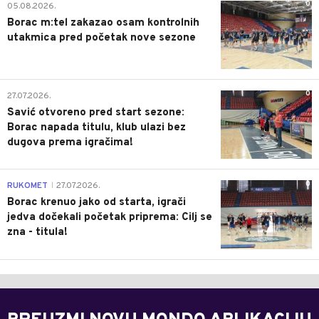
0
05.08.2026.
Borac m:tel zakazao osam kontrolnih
utakmica pred početak nove sezone
0
27.07.2026.
Savić otvoreno pred start sezone:
Borac napada titulu, klub ulazi bez
dugova prema igračima!
0
RUKOMET
27.07.2026.
|
Borac krenuo jako od starta, igrači
jedva dočekali početak priprema: Cilj se
zna - titula!