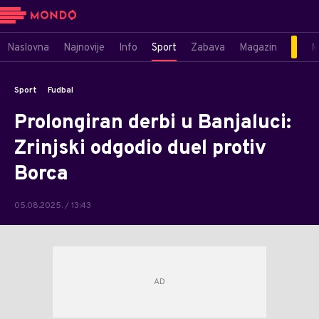
Naslovna
Najnovije
Info
Sport
Zabava
Magazin
M
Sport
Fudbal
Prolongiran derbi u Banjaluci:
Zrinjski odgodio duel protiv
Borca
05.08.2025. / 13:43