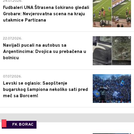
0
24.07.2026.
Fudbaleri UNA Štrasena šokirano gledali
Grobare: Nevjerovatna scena na kraju
utakmice Partizana
0
22.07.2026.
Navijači pucali na autobus sa
Argentincima: Dvojica su prebačena u
bolnicu
1
07.07.2026.
Levski se oglasio: Saopštenje
bugarskog šampiona nekoliko sati pred
meč sa Borcem!
FK BORAC