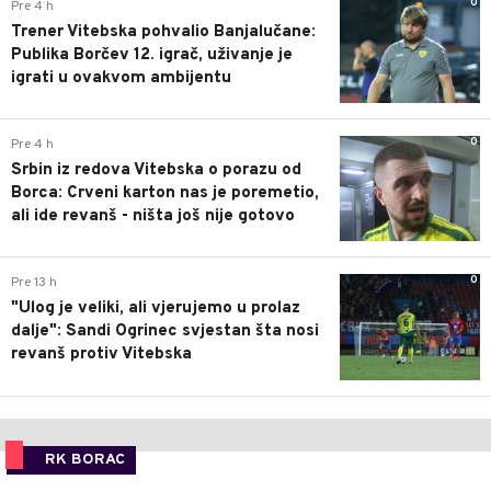
0
Pre 4 h
Trener Vitebska pohvalio Banjalučane:
Publika Borčev 12. igrač, uživanje je
igrati u ovakvom ambijentu
0
Pre 4 h
Srbin iz redova Vitebska o porazu od
Borca: Crveni karton nas je poremetio,
ali ide revanš - ništa još nije gotovo
0
Pre 13 h
"Ulog je veliki, ali vjerujemo u prolaz
dalje": Sandi Ogrinec svjestan šta nosi
revanš protiv Vitebska
RK BORAC