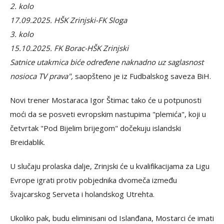
2. kolo
17.09.2025. HŠK Zrinjski-FK Sloga
3. kolo
15.10.2025. FK Borac-HŠK Zrinjski
Satnice utakmica biće određene naknadno uz saglasnost
nosioca TV prava",
saopšteno je iz Fudbalskog saveza BiH.
Novi trener Mostaraca Igor Štimac tako će u potpunosti
moći da se posveti evropskim nastupima "plemića", koji u
četvrtak "Pod Bijelim brijegom" dočekuju islandski
Breidablik.
U slučaju prolaska dalje, Zrinjski će u kvalifikacijama za Ligu
Evrope igrati protiv pobjednika dvomeča između
švajcarskog Serveta i holandskog Utrehta.
Ukoliko pak, budu eliminisani od Islanđana, Mostarci će imati