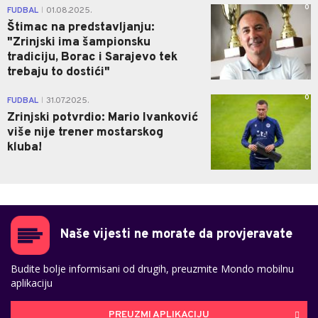
0
FUDBAL
01.08.2025.
|
Štimac na predstavljanju:
"Zrinjski ima šampionsku
tradiciju, Borac i Sarajevo tek
trebaju to dostići"
0
FUDBAL
31.07.2025.
|
Zrinjski potvrdio: Mario Ivanković
više nije trener mostarskog
kluba!
Naše vijesti ne morate da provjeravate
Budite bolje informisani od drugih, preuzmite Mondo mobilnu
aplikaciju
PREUZMI APLIKACIJU