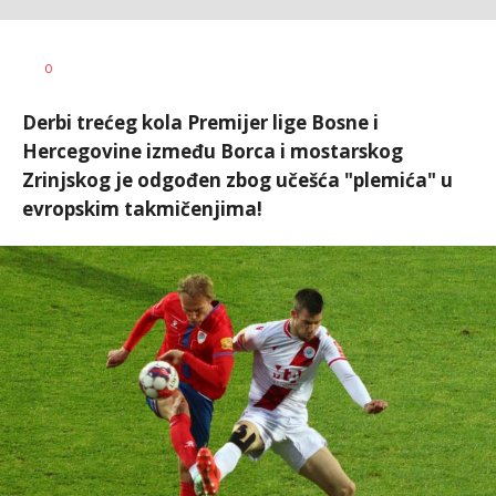
Nebojša
AUTOR
0
Šatara
Derbi trećeg kola Premijer lige Bosne i
Hercegovine između Borca i mostarskog
Zrinjskog je odgođen zbog učešća "plemića" u
evropskim takmičenjima!