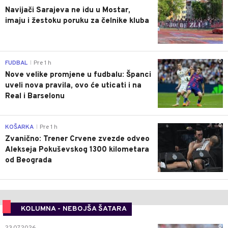
Navijači Sarajeva ne idu u Mostar,
imaju i žestoku poruku za čelnike kluba
0
FUDBAL
Pre 1 h
|
Nove velike promjene u fudbalu: Španci
uveli nova pravila, ovo će uticati i na
Real i Barselonu
0
KOŠARKA
Pre 1 h
|
Zvanično: Trener Crvene zvezde odveo
Alekseja Pokuševskog 1300 kilometara
od Beograda
KOLUMNA - NEBOJŠA ŠATARA
0