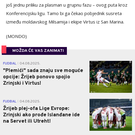
još jednu priliku za plasman u grupnu fazu – ovog puta kroz
Konferencijsku ligu. Tamo bi ga čekao pobjednik susreta
između moldavskog Milsamija i ekipe Virtus iz San Marina.
(MONDO)
MOŽDA ĆE VAS ZANIMATI
0
FUDBAL
04.08.2025.
|
"Plemići" sada znaju sve moguće
opcije: Žrijeb ponovo spojio
Zrinjski i Virtus!
0
FUDBAL
04.08.2025.
|
Žrijeb plej-ofa Lige Evrope:
Zrinjski ako prođe Islanđane ide
na Servet ili Utreht!