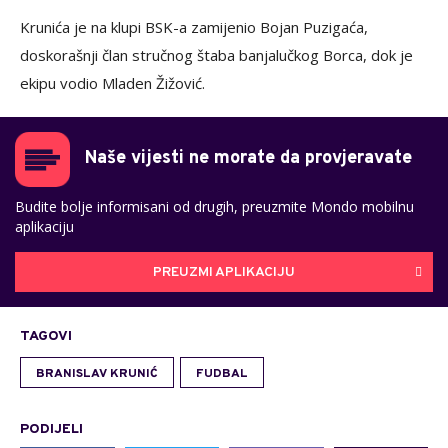
Krunića je na klupi BSK-a zamijenio Bojan Puzigaća,
doskorašnji član stručnog štaba banjalučkog Borca, dok je
ekipu vodio Mladen Žižović.
Naše vijesti ne morate da provjeravate
Budite bolje informisani od drugih, preuzmite Mondo mobilnu
aplikaciju
PREUZMI APLIKACIJU
TAGOVI
BRANISLAV KRUNIĆ
FUDBAL
PODIJELI