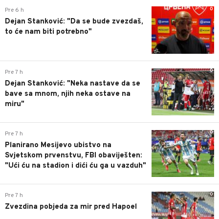
0
Pre 6 h
Dejan Stanković: "Da se bude zvezdaš,
to će nam biti potrebno"
0
Pre 7 h
Dejan Stanković: "Neka nastave da se
bave sa mnom, njih neka ostave na
miru"
0
Pre 7 h
Planirano Mesijevo ubistvo na
Svjetskom prvenstvu, FBI obaviješten:
"Ući ću na stadion i dići ću ga u vazduh"
0
Pre 7 h
Zvezdina pobjeda za mir pred Hapoel