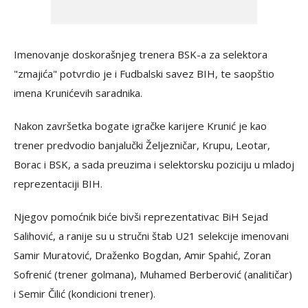
Imenovanje doskorašnjeg trenera BSK-a za selektora
"zmajića" potvrdio je i Fudbalski savez BIH, te saopštio
imena Krunićevih saradnika.
Nakon završetka bogate igračke karijere Krunić je kao
trener predvodio banjalučki Željezničar, Krupu, Leotar,
Borac i BSK, a sada preuzima i selektorsku poziciju u mladoj
reprezentaciji BIH.
Njegov pomoćnik biće bivši reprezentativac BiH Sejad
Salihović, a ranije su u stručni štab U21 selekcije imenovani
Samir Muratović, Draženko Bogdan, Amir Spahić, Zoran
Sofrenić (trener golmana), Muhamed Berberović (analitičar)
i Semir Čilić (kondicioni trener).