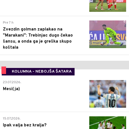
0
Pre 7 h
Zvezdin golman zaplakao na
"Marakani": Trebinjac dugo čekao
šansu, a onda ga je greška skupo
koštala
KOLUMNA - NEBOJŠA ŠATARA
0
23.07.2026.
Mesi(ja)
2
15.07.2026.
Ipak valja bez kralja?