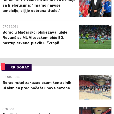
Borac protiv Veleža između dva okršaja
sa Bjelorusima: "Imamo najviše
ambicije, cilj je odbrana titule!"
0
07.08.2026.
Borac u Mađarskoj obilježava jubilej:
Revanš sa ML Vitebskom biće 50.
nastup crveno-plavih u Evropi!
RK BORAC
0
05.08.2026.
Borac m:tel zakazao osam kontrolnih
utakmica pred početak nove sezone
0
27.07.2026.