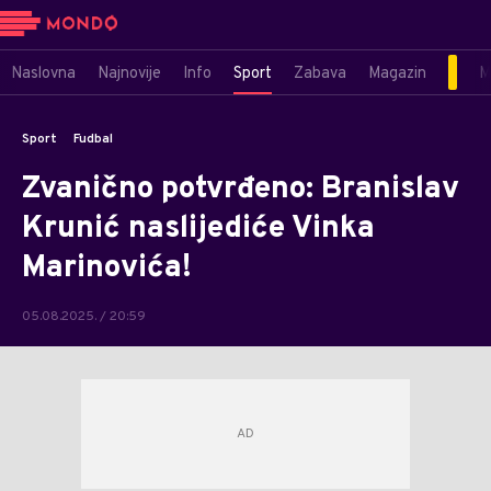
Naslovna
Najnovije
Info
Sport
Zabava
Magazin
M
Sport
Fudbal
Zvanično potvrđeno: Branislav
Krunić naslijediće Vinka
Marinovića!
05.08.2025. / 20:59