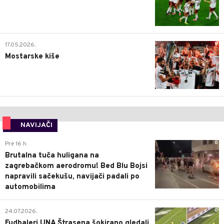
0
17.05.2026.
Mostarske kiše
NAVIJAČI
0
Pre 16 h
Brutalna tuča huligana na
zagrebačkom aerodromu! Bed Blu Bojsi
napravili sačekušu, navijači padali po
automobilima
0
24.07.2026.
Fudbaleri UNA Štrasena šokirano gledali