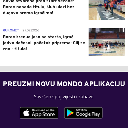
Savić otvoreno pred start sezone:
Borac napada titulu, klub ulazi bez
dugova prema igračima!
0
RUKOMET
27.07.2026.
|
Borac krenuo jako od starta, igrači
jedva dočekali početak priprema: Cilj se
zna - titula!
PREUZMI NOVU MONDO APLIKACIJU
Savršen spoj vijesti i zabave.