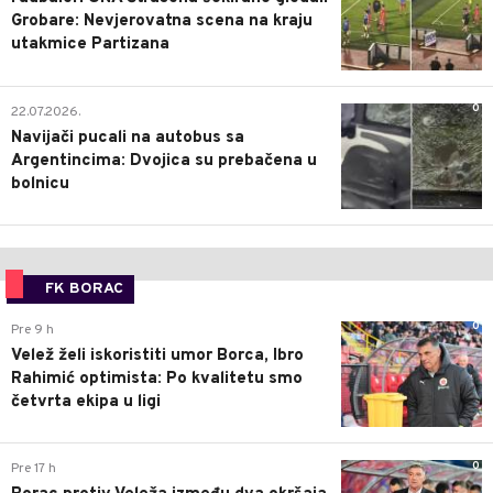
Grobare: Nevjerovatna scena na kraju
utakmice Partizana
0
22.07.2026.
Navijači pucali na autobus sa
Argentincima: Dvojica su prebačena u
bolnicu
FK BORAC
0
Pre 9 h
Velež želi iskoristiti umor Borca, Ibro
Rahimić optimista: Po kvalitetu smo
četvrta ekipa u ligi
0
Pre 17 h