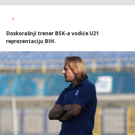
Goran
AUTOR
0
Arbutina
Doskorašnji trener BSK-a vodiće U21
reprezentaciju BIH.