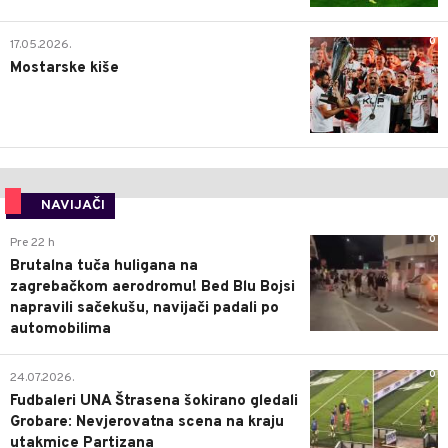
0
17.05.2026.
Mostarske kiše
NAVIJAČI
0
Pre 22 h
Brutalna tuča huligana na
zagrebačkom aerodromu! Bed Blu Bojsi
napravili sačekušu, navijači padali po
automobilima
0
24.07.2026.
Fudbaleri UNA Štrasena šokirano gledali
Grobare: Nevjerovatna scena na kraju
utakmice Partizana