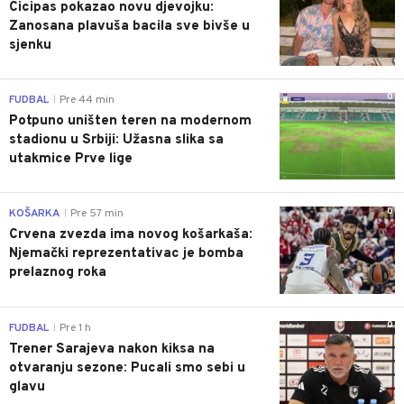
Cicipas pokazao novu djevojku:
Zanosana plavuša bacila sve bivše u
sjenku
0
FUDBAL
Pre 44 min
|
Potpuno uništen teren na modernom
stadionu u Srbiji: Užasna slika sa
utakmice Prve lige
0
KOŠARKA
Pre 57 min
|
Crvena zvezda ima novog košarkaša:
Njemački reprezentativac je bomba
prelaznog roka
0
FUDBAL
Pre 1 h
|
Trener Sarajeva nakon kiksa na
otvaranju sezone: Pucali smo sebi u
glavu