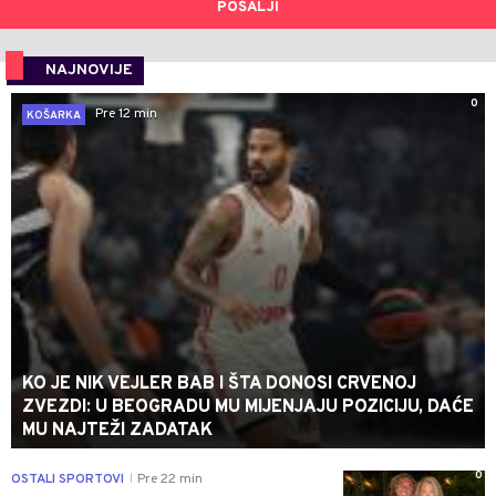
POŠALJI
NAJNOVIJE
0
Pre 12 min
KOŠARKA
KO JE NIK VEJLER BAB I ŠTA DONOSI CRVENOJ
ZVEZDI: U BEOGRADU MU MIJENJAJU POZICIJU, DAĆE
MU NAJTEŽI ZADATAK
0
OSTALI SPORTOVI
Pre 22 min
|