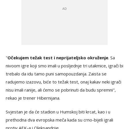
"
Očekujem težak test i neprijateljsko okruženje
. Sa
nivoom igre koji smo imali u posljednje tri utakmice, igrači bi
trebalo da idu tamo puni samopouzdanja. Zaista se
radujemo izazovu, biće to težak test, onaj kakav neki igrači
nisu imali ranije, ali ćemo se pobrinuti da budu spremni",
rekao je trener Hibernijana.
Svjestan je da će stadion u Humskoj biti krcat, kao i u
prethodna dva evropska meča kada su crno-bijeli igrali
protiv AEK-a i Oleksandrije.