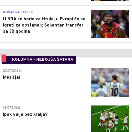
0
KOŠARKA
Pre 1 h
|
U NBA se borio za titule, u Evropi će se
igrati za opstanak: Šokantan transfer
sa 38 godina
KOLUMNA - NEBOJŠA ŠATARA
0
23.07.2026.
Mesi(ja)
2
15.07.2026.
Ipak valja bez kralja?