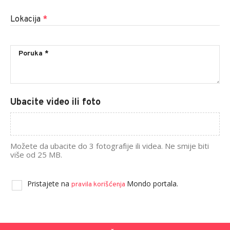
Lokacija
*
Ubacite video ili foto
Možete da ubacite do 3 fotografije ili videa. Ne smije biti
više od 25 MB.
Pristajete na
Mondo portala.
pravila korišćenja