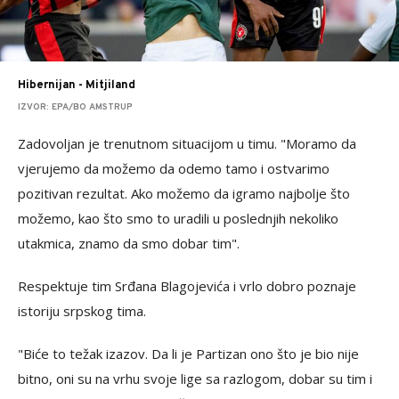
Hibernijan - Mitjiland
IZVOR: EPA/BO AMSTRUP
Zadovoljan je trenutnom situacijom u timu. "Moramo da
vjerujemo da možemo da odemo tamo i ostvarimo
pozitivan rezultat. Ako možemo da igramo najbolje što
možemo, kao što smo to uradili u poslednjih nekoliko
utakmica, znamo da smo dobar tim".
Respektuje tim Srđana Blagojevića i vrlo dobro poznaje
istoriju srpskog tima.
"Biće to težak izazov. Da li je Partizan ono što je bio nije
bitno, oni su na vrhu svoje lige sa razlogom, dobar su tim i