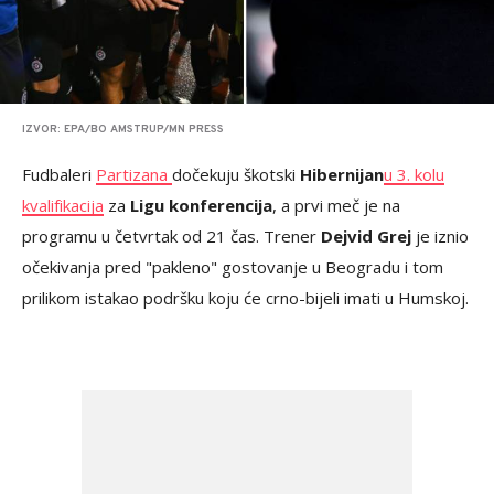
IZVOR: EPA/BO AMSTRUP/MN PRESS
Fudbaleri
Partizana
dočekuju škotski
Hibernijan
u 3. kolu
kvalifikacija
za
Ligu konferencija
, a prvi meč je na
programu u četvrtak od 21 čas. Trener
Dejvid Grej
je iznio
očekivanja pred "pakleno" gostovanje u Beogradu i tom
prilikom istakao podršku koju će crno-bijeli imati u Humskoj.