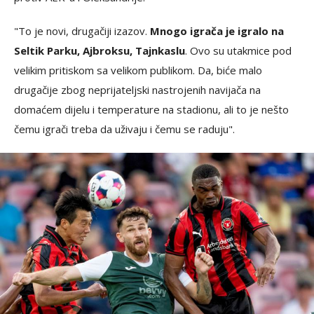
"To je novi, drugačiji izazov.
Mnogo igrača je igralo na
Seltik Parku, Ajbroksu, Tajnkaslu
. Ovo su utakmice pod
velikim pritiskom sa velikom publikom. Da, biće malo
drugačije zbog neprijateljski nastrojenih navijača na
domaćem dijelu i temperature na stadionu, ali to je nešto
čemu igrači treba da uživaju i čemu se raduju".