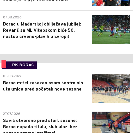
0
07.08.2026.
Borac u Mađarskoj obilježava jubilej:
Revanš sa ML Vitebskom biće 50.
nastup crveno-plavih u Evropi!
RK BORAC
0
05.08.2026.
Borac m:tel zakazao osam kontrolnih
utakmica pred početak nove sezone
0
27.07.2026.
Savić otvoreno pred start sezone:
Borac napada titulu, klub ulazi bez