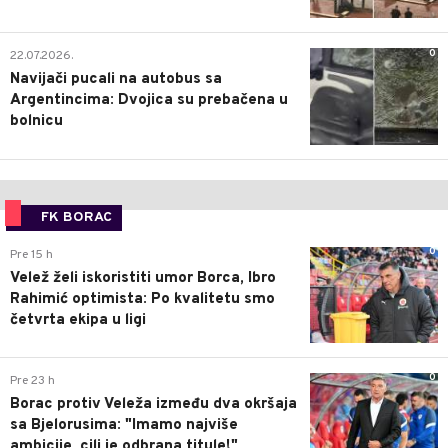
0
22.07.2026.
Navijači pucali na autobus sa
Argentincima: Dvojica su prebačena u
bolnicu
FK BORAC
0
Pre 15 h
Velež želi iskoristiti umor Borca, Ibro
Rahimić optimista: Po kvalitetu smo
četvrta ekipa u ligi
0
Pre 23 h
Borac protiv Veleža između dva okršaja
sa Bjelorusima: "Imamo najviše
ambicije, cilj je odbrana titule!"