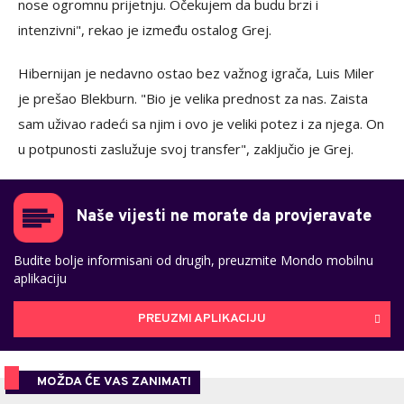
nose ogromnu prijetnju. Očekujem da budu brzi i
intenzivni", rekao je između ostalog Grej.
Hibernijan je nedavno ostao bez važnog igrača, Luis Miler
je prešao Blekburn. "Bio je velika prednost za nas. Zaista
sam uživao radeći sa njim i ovo je veliki potez i za njega. On
u potpunosti zaslužuje svoj transfer", zaključio je Grej.
Naše vijesti ne morate da provjeravate
Budite bolje informisani od drugih, preuzmite Mondo mobilnu
aplikaciju
PREUZMI APLIKACIJU
MOŽDA ĆE VAS ZANIMATI