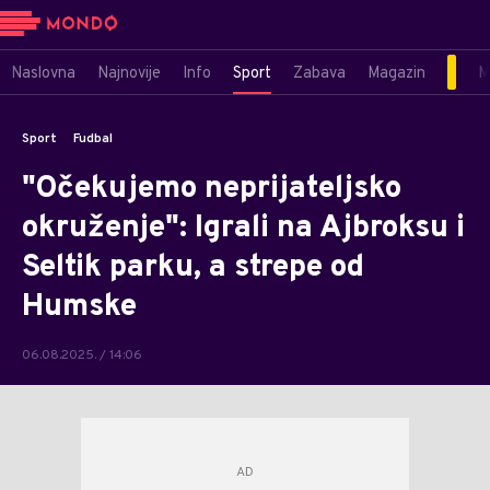
Naslovna
Najnovije
Info
Sport
Zabava
Magazin
M
Sport
Fudbal
"Očekujemo neprijateljsko
okruženje": Igrali na Ajbroksu i
Seltik parku, a strepe od
Humske
06.08.2025. / 14:06