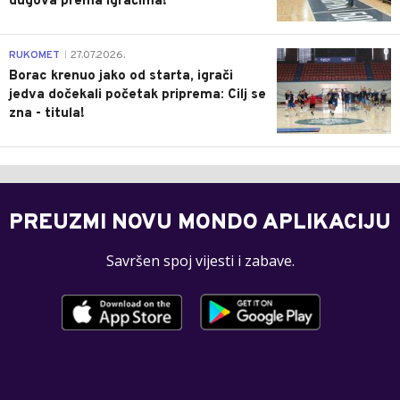
dugova prema igračima!
0
RUKOMET
27.07.2026.
|
Borac krenuo jako od starta, igrači
jedva dočekali početak priprema: Cilj se
zna - titula!
PREUZMI NOVU MONDO APLIKACIJU
Savršen spoj vijesti i zabave.