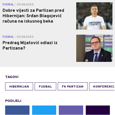
0
FUDBAL
05.08.2025.
|
Dobre vijesti za Partizan pred
Hibernijan: Srđan Blagojević
računa na iskusnog beka
0
FUDBAL
05.08.2025.
|
Predrag Mijatović odlazi iz
Partizana?
TAGOVI
HIBERNIJAN
FUDBAL
FK PARTIZAN
KONFERENCIJ
PODIJELI