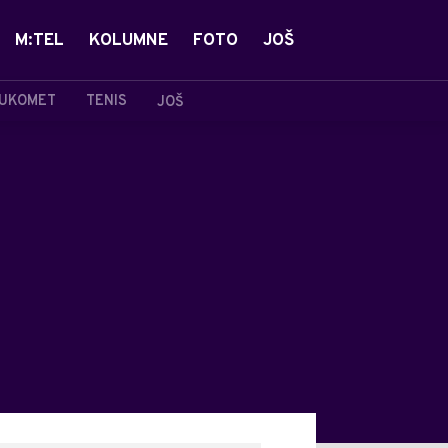
M:TEL
KOLUMNE
FOTO
JOŠ
UKOMET
TENIS
JOŠ