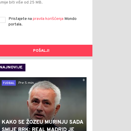
smije biti više od 25 MB.
Pristajete na
pravila korišćenja
Mondo
portala.
POŠALJI
NAJNOVIJE
0
Pre 5 min
FUDBAL
KAKO SE ŽOZEU MURINJU SADA
SMIJE BRK: REAL MADRID JE