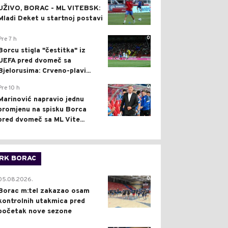
UŽIVO, BORAC - ML VITEBSK:
Mladi Deket u startnoj postavi
0
Pre 7 h
Borcu stigla "čestitka" iz
UEFA pred dvomeč sa
Bjelorusima: Crveno-plavi...
0
Pre 10 h
Marinović napravio jednu
promjenu na spisku Borca
pred dvomeč sa ML Vite...
RK BORAC
0
05.08.2026.
Borac m:tel zakazao osam
kontrolnih utakmica pred
početak nove sezone