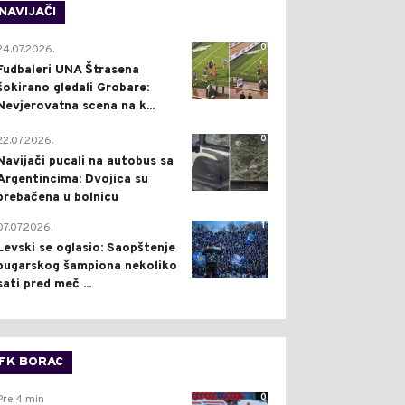
NAVIJAČI
0
24.07.2026.
Fudbaleri UNA Štrasena
šokirano gledali Grobare:
Nevjerovatna scena na k...
0
22.07.2026.
Navijači pucali na autobus sa
Argentincima: Dvojica su
prebačena u bolnicu
1
07.07.2026.
Levski se oglasio: Saopštenje
bugarskog šampiona nekoliko
sati pred meč ...
FK BORAC
0
Pre 4 min