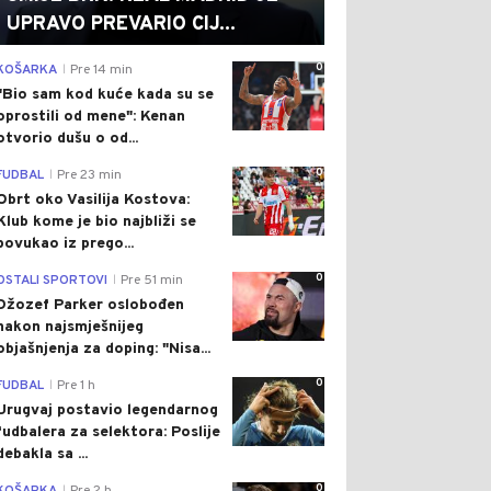
UPRAVO PREVARIO CIJ...
0
KOŠARKA
Pre 14 min
|
"Bio sam kod kuće kada su se
oprostili od mene": Kenan
otvorio dušu o od...
0
FUDBAL
Pre 23 min
|
Obrt oko Vasilija Kostova:
Klub kome je bio najbliži se
povukao iz prego...
0
OSTALI SPORTOVI
Pre 51 min
|
Džozef Parker oslobođen
nakon najsmješnijeg
objašnjenja za doping: "Nisa...
0
FUDBAL
Pre 1 h
|
Urugvaj postavio legendarnog
fudbalera za selektora: Poslije
debakla sa ...
0
|