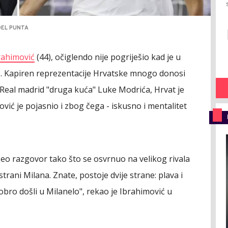
DEL PUNTA
rahimović
(44), očiglendo nije pogriješio kad je u
a
. Kapiren reprezentacije Hrvatske mnogo donosi
e Real madrid "druga kuća" Luke Modrića, Hrvat je
mović je pojasnio i zbog čega - iskusno i mentalitet
eo razgovor tako što se osvrnuo na velikog rivala
trani Milana. Znate, postoje dvije strane: plava i
bro došli u Milanelo", rekao je Ibrahimović u