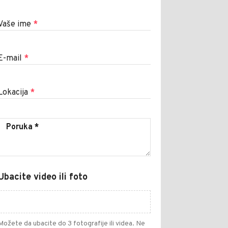
Vaše ime
*
E-mail
*
Lokacija
*
Ubacite video ili foto
Možete da ubacite do 3 fotografije ili videa. Ne