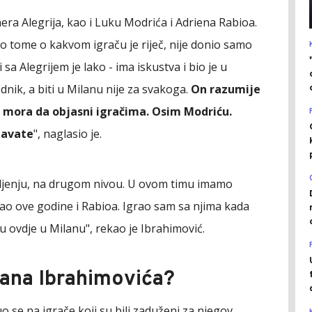
ra Alegrija, kao i Luku Modrića i Adriena Rabioa.
o tome o kakvom igraču je riječ, nije donio samo
i sa Alegrijem je lako - ima iskustva i bio je u
nik, a biti u Milanu nije za svakoga.
On razumije
mo mora da objasni igračima. Osim Modriću.
javate
", naglasio je.
šljenju, na drugom nivou. U ovom timu imamo
ao ove godine i Rabioa. Igrao sam sa njima kada
u ovdje u Milanu", rekao je Ibrahimović.
atana Ibrahimovića?
 se na igrače koji su bili zaduženi za njegov