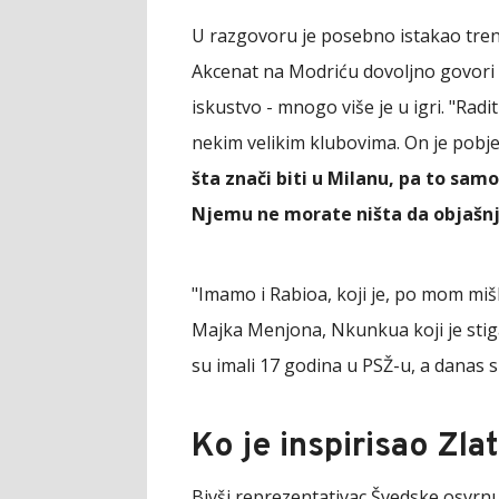
U razgovoru je posebno istakao trene
Akcenat na Modriću dovoljno govori 
iskustvo - mnogo više je u igri. "Radit
nekim velikim klubovima. On je pobjed
šta znači biti u Milanu, pa to sa
Njemu ne morate ništa da objašn
"Imamo i Rabioa, koji je, po mom mi
Majka Menjona, Nkunkua koji je stig
su imali 17 godina u PSŽ-u, a danas s
Ko je inspirisao Zl
Bivši reprezentativac Švedske osvrnuo