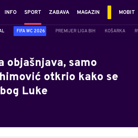
INFO
SPORT
ZABAVA
MAGAZIN
MOBIT
AL
FIFA WC 2026
PREMIJER LIGA BIH
KOŠARKA
R
a objašnjava, samo
ahimović otkrio kako se
zbog Luke