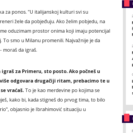
 za ponos. "U italijanskoj kulturi svi su
 treneri žele da pobjeđuju. Ako želim pobjedu, na
time oduzimam prostor onima koji imaju potencijal
j. To smo u Milanu promenili. Najvažnije je da
 - moraš da igraš.
 igraš za Primeru, sto posto. Ako počneš u
i više odgovara drugačiji ritam, prebacimo te u
se vraćaš.
To je kao merdevine po kojima se
ješ, kako bi, kada stigneš do prvog tima, to bilo
rio", objasnio je Ibrahimović situaciju u