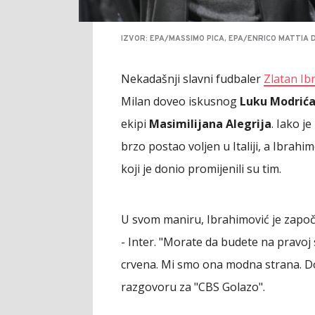
IZVOR: EPA/MASSIMO PICA, EPA/ENRICO MATTIA 
Nekadašnji slavni fudbaler
Zlatan Ib
Milan doveo iskusnog
Luku Modrić
ekipi
Masimilijana Alegrija
. Iako j
brzo postao voljen u Italiji, a Ibrahi
koji je donio promijenili su tim.
U svom maniru, Ibrahimović je započ
- Inter. "Morate da budete na pravoj s
crvena. Mi smo ona modna strana. Do
razgovoru za "CBS Golazo".