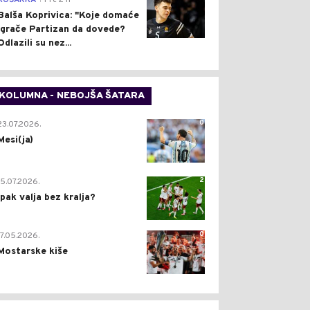
KOŠARKA
Pre 2 h
Balša Koprivica: "Koje domaće
igrače Partizan da dovede?
Odlazili su nez...
KOLUMNA - NEBOJŠA ŠATARA
0
23.07.2026.
Mesi(ja)
2
15.07.2026.
Ipak valja bez kralja?
0
17.05.2026.
Mostarske kiše