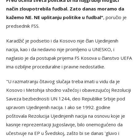
Pred očima sveta politika bi na najgrublji mogući
način zloupotrebila fudbal. Zato danas moramo da
kažemo NE. NE uplitanju politike u fudbal"
, poručio je
predsednik FSS.
Karadžič je podsetio i da Kosovo nije član Ujedinjenih
nacija, kao i da nedavno nije promljeno u UNESKO, i
naglasio je da postupak prijema FS Kosova u članstvo UEFA
ima ozbiljne proceduralne i pravne nedostatke.
"U razmatranju čitavog slučaja treba imati u vidu da je
Kosovo i Metohija shodno važećoj i obavezujućoj Rezoluciji
Saveza bezbednosti UN 1244, deo Republike Srbije pod
upravom Ujedinjenih nacija. I ako se 1992. godine
poštovala Rezolucija Ujedinjenih nacija na osnovu koje je
kasnije reprezentaciji Jugoslavije, bilo onemogućeno da
učestvuje na EP u Švedskoj, zašto bi se danas 'gluvo i