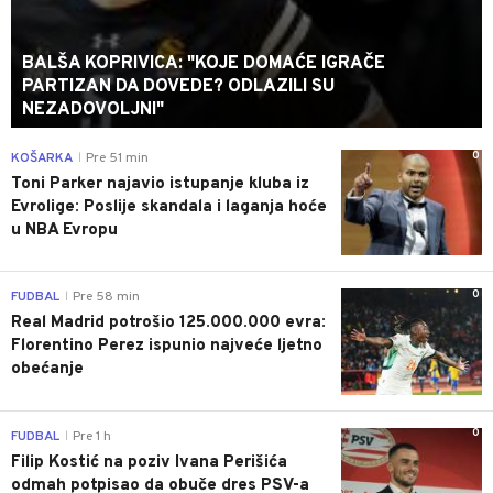
BALŠA KOPRIVICA: "KOJE DOMAĆE IGRAČE
PARTIZAN DA DOVEDE? ODLAZILI SU
NEZADOVOLJNI"
0
KOŠARKA
Pre 51 min
|
Toni Parker najavio istupanje kluba iz
Evrolige: Poslije skandala i laganja hoće
u NBA Evropu
0
FUDBAL
Pre 58 min
|
Real Madrid potrošio 125.000.000 evra:
Florentino Perez ispunio najveće ljetno
obećanje
0
FUDBAL
Pre 1 h
|
Filip Kostić na poziv Ivana Perišića
odmah potpisao da obuče dres PSV-a