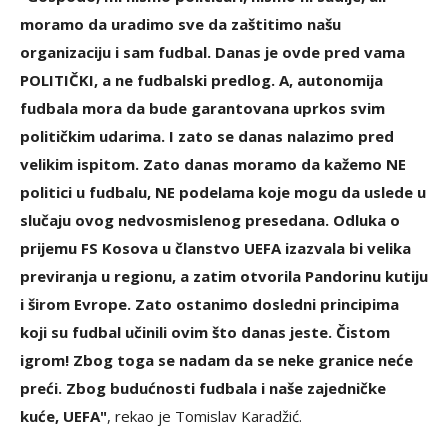
moramo da uradimo sve da zaštitimo našu
organizaciju i sam fudbal. Danas je ovde pred vama
POLITIČKI, a ne fudbalski predlog. A, autonomija
fudbala mora da bude garantovana uprkos svim
političkim udarima. I zato se danas nalazimo pred
velikim ispitom. Zato danas moramo da kažemo NE
politici u fudbalu, NE podelama koje mogu da uslede u
slučaju ovog nedvosmislenog presedana. Odluka o
prijemu FS Kosova u članstvo UEFA izazvala bi velika
previranja u regionu, a zatim otvorila Pandorinu kutiju
i širom Evrope. Zato ostanimo dosledni principima
koji su fudbal učinili ovim što danas jeste. Čistom
igrom! Zbog toga se nadam da se neke granice neće
preći. Zbog budućnosti fudbala i naše zajedničke
kuće, UEFA"
, rekao je Tomislav Karadžić.