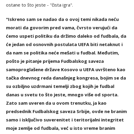
ostane to što jeste - "čista igra".
"Iskreno sam se nadao da o ovoj temi nikada neću
morati da govorim pred vama, čvrsto verujući da
ćemo uspeti politiku da držimo daleko od fudbala, da
će jedan od osnovnih postulata UEFA biti netaknut i
da nam se politika neće mešati u fudbal. Međutim,
pošto je pitanje prijema Fudbalskog saveza
samoproglašene države Kosovo u UEFA uvršteno kao
tačka dnevnog reda današnjeg kongresa, bojim se da
su ozbiljno uzdrmani temelji zbog kojih je fudbal
danas u svetu to što jeste, mnogo više od sporta.
Zato sam uveren da u ovom trenutku, ja kao
predsednik Fudbalskog saveza Srbije, ovde ne branim
samo i isključivo suverenitet i teritorijalni integritet
moje zemlje od fudbala, već u isto vreme branim