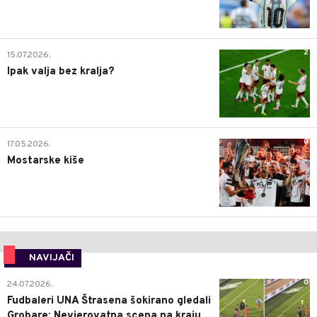
2
15.07.2026.
Ipak valja bez kralja?
0
17.05.2026.
Mostarske kiše
NAVIJAČI
0
24.07.2026.
Fudbaleri UNA Štrasena šokirano gledali
Grobare: Nevjerovatna scena na kraju