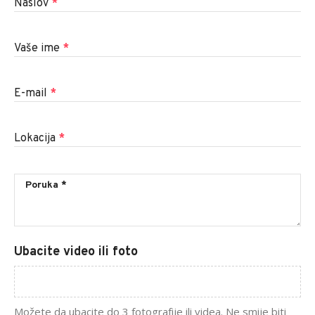
Naslov
*
Vaše ime
*
E-mail
*
Lokacija
*
Ubacite video ili foto
Možete da ubacite do 3 fotografije ili videa. Ne smije biti