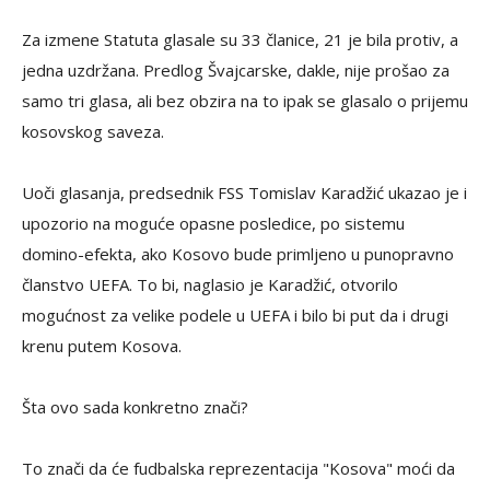
Za izmene Statuta glasale su 33 članice, 21 je bila protiv, a
jedna uzdržana. Predlog Švajcarske, dakle, nije prošao za
samo tri glasa, ali bez obzira na to ipak se glasalo o prijemu
kosovskog saveza.
Uoči glasanja, predsednik FSS Tomislav Karadžić ukazao je i
upozorio na moguće opasne posledice, po sistemu
domino-efekta, ako Kosovo bude primljeno u punopravno
članstvo UEFA. To bi, naglasio je Karadžić, otvorilo
mogućnost za velike podele u UEFA i bilo bi put da i drugi
krenu putem Kosova.
Šta ovo sada konkretno znači?
To znači da će fudbalska reprezentacija "Kosova" moći da