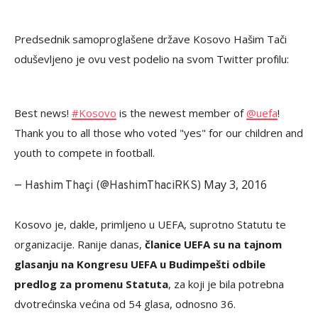
Predsednik samoproglašene države Kosovo Hašim Tači
oduševljeno je ovu vest podelio na svom Twitter profilu:
Best news!
#Kosovo
is the newest member of
@uefa
!
Thank you to all those who voted "yes" for our children and
youth to compete in football.
May 3, 2016
— Hashim Thaçi (@HashimThaciRKS)
Kosovo je, dakle, primljeno u UEFA, suprotno Statutu te
organizacije. Ranije danas,
članice UEFA su na tajnom
glasanju na Kongresu UEFA u Budimpešti odbile
predlog za promenu Statuta
, za koji je bila potrebna
dvotrećinska većina od 54 glasa, odnosno 36.