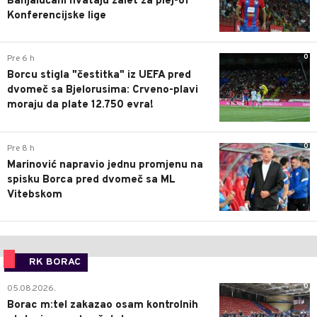
Banjalučani hvataju zalet za plej-of
Konferencijske lige
0
Pre 6 h
Borcu stigla "čestitka" iz UEFA pred
dvomeč sa Bjelorusima: Crveno-plavi
moraju da plate 12.750 evra!
0
Pre 8 h
Marinović napravio jednu promjenu na
spisku Borca pred dvomeč sa ML
Vitebskom
RK BORAC
0
05.08.2026.
Borac m:tel zakazao osam kontrolnih