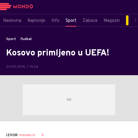
Naslovna
Najnovije
Info
Sport
Zabava
Magazin
M
Sport
Fudbal
Kosovo primljeno u UEFA!
03.05.2016. / 15:34
0
IZVOR
mondo.rs