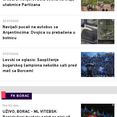
utakmice Partizana
0
22.07.2026.
Navijači pucali na autobus sa
Argentincima: Dvojica su prebačena u
bolnicu
1
07.07.2026.
Levski se oglasio: Saopštenje
bugarskog šampiona nekoliko sati pred
meč sa Borcem!
FK BORAC
0
Pre 50 min
UŽIVO, BORAC - ML VITEBSK: