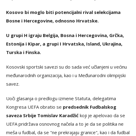
Kosovo bi moglo biti potencijalni rival selekcijama
Bosne i Hercegovine, odnosno Hrvatske.
U grupi H igraju Belgija, Bosna i Hercegovina, Grčka,
Estonija i Kipar, a grupi I Hrvatska, Island, Ukrajina,
Turska i Finska.
Kosovski sportski savezi su do sada već učlanjeni u većinu
međunarodnih organizacija, kao i u Međunarodni olimpijski
savez.
Uoči glasanja o predlogu izmene Statuta, delegatima
Kongresa UEFA obratio se
predsednik Fudbalskog
saveza Srbije Tomislav Karadžić
koji je apelovao da se
UEFA pridržava osnovnog načela a to je da se politika ne
meša u fudbal, da se "ne prekrajaju granice", kao i da fudbal