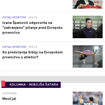
0
OSTALI SPORTOVI
Pre 1 h
|
Ivana Španović odgovorila na
"zabranjeno" pitanje pred Evropsko
prvenstvo
0
OSTALI SPORTOVI
Pre 1 h
|
Ko predstavlja Srbiju na Evropskom
prvenstvu u atletici?
KOLUMNA - NEBOJŠA ŠATARA
0
23.07.2026.
Mesi(ja)