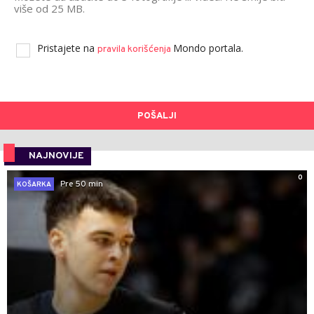
više od 25 MB.
Pristajete na
Mondo portala.
pravila korišćenja
POŠALJI
NAJNOVIJE
0
Pre 50 min
KOŠARKA