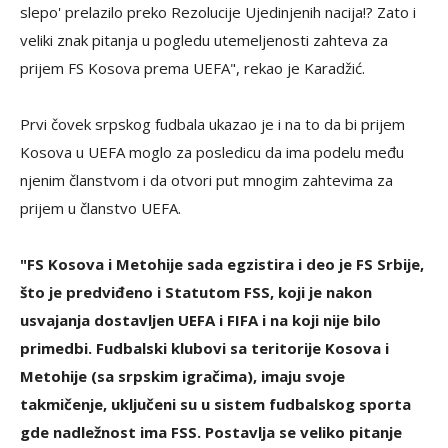
slepo' prelazilo preko Rezolucije Ujedinjenih nacija!? Zato i
veliki znak pitanja u pogledu utemeljenosti zahteva za
prijem FS Kosova prema UEFA", rekao je Karadžić.
Prvi čovek srpskog fudbala ukazao je i na to da bi prijem
Kosova u UEFA moglo za posledicu da ima podelu među
njenim članstvom i da otvori put mnogim zahtevima za
prijem u članstvo UEFA.
"FS Kosova i Metohije sada egzistira i deo je FS Srbije,
što je predviđeno i Statutom FSS, koji je nakon
usvajanja dostavljen UEFA i FIFA i na koji nije bilo
primedbi. Fudbalski klubovi sa teritorije Kosova i
Metohije (sa srpskim igračima), imaju svoje
takmičenje, uključeni su u sistem fudbalskog sporta
gde nadležnost ima FSS. Postavlja se veliko pitanje