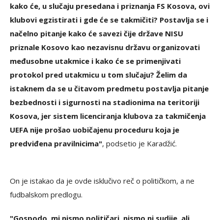
kako će, u slučaju presedana i priznanja FS Kosova, ovi
klubovi egzistirati i gde će se takmičiti? Postavlja se i
načelno pitanje kako će savezi čije države NISU
priznale Kosovo kao nezavisnu državu organizovati
međusobne utakmice i kako će se primenjivati
protokol pred utakmicu u tom slučaju? Želim da
istaknem da se u čitavom predmetu postavlja pitanje
bezbednosti i sigurnosti na stadionima na teritoriji
Kosova, jer sistem licenciranja klubova za takmičenja
UEFA nije prošao uobičajenu proceduru koja je
predviđena pravilnicima"
, podsetio je Karadžić.
On je istakao da je ovde isklučivo reč o političkom, a ne
fudbalskom predlogu.
"Gospodo, mi nismo političari, nismo ni sudije, ali