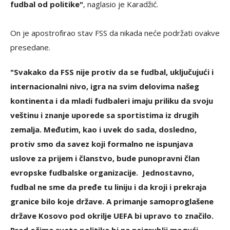
fudbal od politike"
, naglasio je Karadžić.
On je apostrofirao stav FSS da nikada neće podržati ovakve
presedane.
"Svakako da FSS nije protiv da se fudbal, uključujući i
internacionalni nivo, igra na svim delovima našeg
kontinenta i da mladi fudbaleri imaju priliku da svoju
veštinu i znanje uporede sa sportistima iz drugih
zemalja. Međutim, kao i uvek do sada, dosledno,
protiv smo da savez koji formalno ne ispunjava
uslove za prijem i članstvo, bude punopravni član
evropske fudbalske organizacije. Jednostavno,
fudbal ne sme da pređe tu liniju i da kroji i prekraja
granice bilo koje države. A primanje samoproglašene
države Kosovo pod okrilje UEFA bi upravo to značilo.