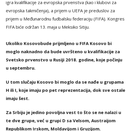
igra kvalifikacije za evropska prvenstva (kao i klubovi za
evropska takmičenja), a prijem u UEFA je preduslov za
prijem u Međunarodnu fudbalsku federaciju (FIFA). Kongres
FIFA biće održan 13. maja u Meksiko Sitiju.
Ukoliko Kosovobude prijmljeno u FIFA Kosovo bi
moglo naknadno da bude uvršteno u kvalifikacije za
Svetsko prvenstvo u Rusiji 2018. godine, koje počinju
u septembru.
U tom slučaju Kosovo bi moglo da se nađe u grupama
H ili I, koje imaju po pet reprezentacija, dok sve ostale
imaju šest.
Za Srbiju je jedino povoljna vest to što se ne nalazi u
te dve grupe, već u grupi D sa Velsom, Austraijom
Republikom Irskom, Moldavijom i Gruzijom.