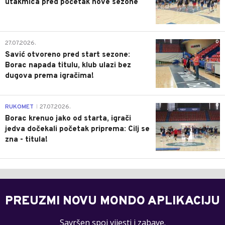
utakmica pred početak nove sezone
0
27.07.2026.
Savić otvoreno pred start sezone:
Borac napada titulu, klub ulazi bez
dugova prema igračima!
0
RUKOMET
27.07.2026.
|
Borac krenuo jako od starta, igrači
jedva dočekali početak priprema: Cilj se
zna - titula!
PREUZMI NOVU MONDO APLIKACIJU
Savršen spoj vijesti i zabave.