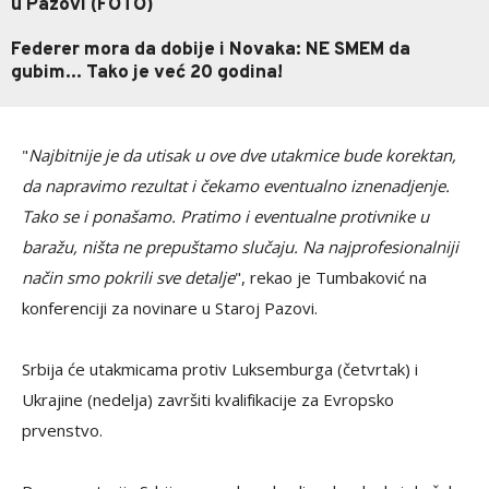
u Pazovi (FOTO)
Federer mora da dobije i Novaka: NE SMEM da
gubim... Tako je već 20 godina!
"
Najbitnije je da utisak u ove dve utakmice bude korektan,
da napravimo rezultat i čekamo eventualno iznenadjenje.
Tako se i ponašamo. Pratimo i eventualne protivnike u
baražu, ništa ne prepuštamo slučaju. Na najprofesionalniji
način smo pokrili sve detalje
", rekao je Tumbaković na
konferenciji za novinare u Staroj Pazovi.
Srbija će utakmicama protiv Luksemburga (četvrtak) i
Ukrajine (nedelja) završiti kvalifikacije za Evropsko
prvenstvo.