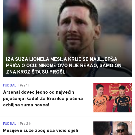
IZA SUZA LIONELA MESIJA KRIJE SE NAJLJEPŠA
PRIČA O OCU: NIKOME OVO NIJE REKAO, SAMO ON
ZNA KROZ ŠTA SU PROŠLI
0
FUDBAL
Pre 1 h
|
Arsenal doveo jedno od najvećih
pojačanja ikada! Za Brazilca plaćena
ozbiljna suma novca!
0
FUDBAL
Pre 2 h
|
Mesijeve suze zbog oca vidio cijeli