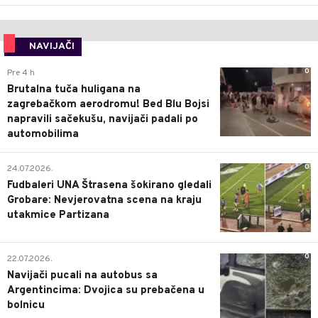
NAVIJAČI
0
Pre 4 h
Brutalna tuča huligana na
zagrebačkom aerodromu! Bed Blu Bojsi
napravili sačekušu, navijači padali po
automobilima
0
24.07.2026.
Fudbaleri UNA Štrasena šokirano gledali
Grobare: Nevjerovatna scena na kraju
utakmice Partizana
0
22.07.2026.
Navijači pucali na autobus sa
Argentincima: Dvojica su prebačena u
bolnicu