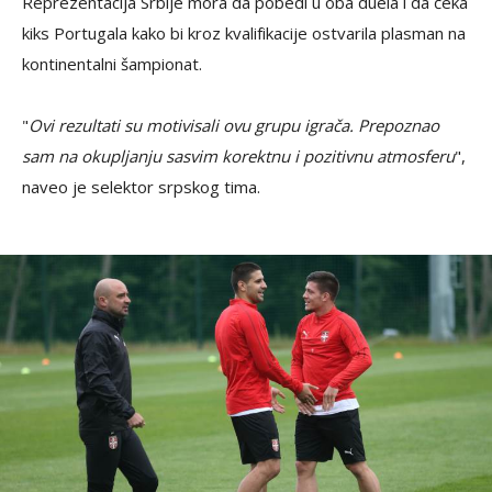
Reprezentacija Srbije mora da pobedi u oba duela i da čeka
kiks Portugala kako bi kroz kvalifikacije ostvarila plasman na
kontinentalni šampionat.
"
Ovi rezultati su motivisali ovu grupu igrača. Prepoznao
sam na okupljanju sasvim korektnu i pozitivnu atmosferu
",
naveo je selektor srpskog tima.