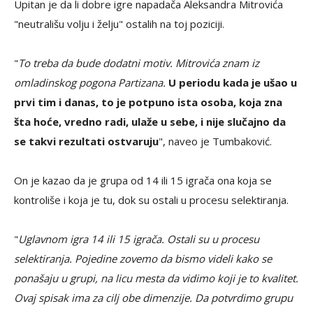
Upitan je da li dobre igre napadača Aleksandra Mitrovića
"neutrališu volju i želju" ostalih na toj poziciji.
"
To treba da bude dodatni motiv. Mitrovića znam iz
omladinskog pogona Partizana.
U periodu kada je ušao u
prvi tim i danas, to je potpuno ista osoba, koja zna
šta hoće, vredno radi, ulaže u sebe, i nije slučajno da
se takvi rezultati ostvaruju
", naveo je Tumbaković.
On je kazao da je grupa od 14 ili 15 igrača ona koja se
kontroliše i koja je tu, dok su ostali u procesu selektiranja.
"
Uglavnom igra 14 ili 15 igrača. Ostali su u procesu
selektiranja. Pojedine zovemo da bismo videli kako se
ponašaju u grupi, na licu mesta da vidimo koji je to kvalitet.
Ovaj spisak ima za cilj obe dimenzije. Da potvrdimo grupu