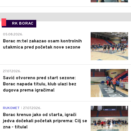
RK BORAC
0
05.08.2026.
Borac m:tel zakazao osam kontrolnih
utakmica pred početak nove sezone
0
27.07.2026.
Savić otvoreno pred start sezone:
Borac napada titulu, klub ulazi bez
dugova prema igračima!
0
RUKOMET
27.07.2026.
|
Borac krenuo jako od starta, igrači
jedva dočekali početak priprema: Cilj se
zna - titula!