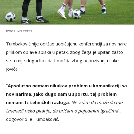
IZVOR: MN PRESS
Tumbaković nije održao uobičajenu konferenciji za novinare
prilikom objave spiska u petak, zbog čega je upitan zašto
se to nije dogodilo i da li možda zbog nepozivanja Luke
Jovića.
"
Apsolutno nemam nikakav problem u komunikaciji sa
novinarima. Jako dugo sam u sportu, taj problem
nemam. Iz tehničkih razloga
. Ne vidim da može da me
iznenadi neko pitanje, da pričam o pojedinim igračima
",
odgovorio je Tumbaković.