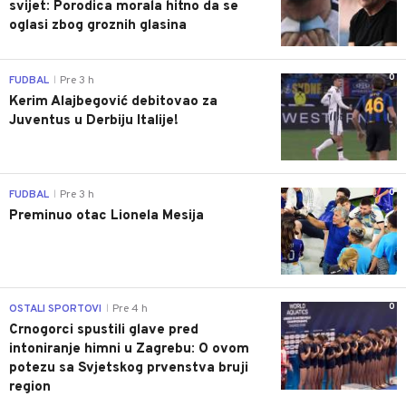
svijet: Porodica morala hitno da se
oglasi zbog groznih glasina
0
FUDBAL
Pre 3 h
|
Kerim Alajbegović debitovao za
Juventus u Derbiju Italije!
0
FUDBAL
Pre 3 h
|
Preminuo otac Lionela Mesija
0
OSTALI SPORTOVI
Pre 4 h
|
Crnogorci spustili glave pred
intoniranje himni u Zagrebu: O ovom
potezu sa Svjetskog prvenstva bruji
region