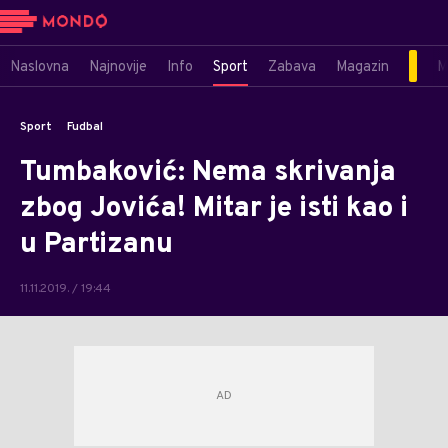
Naslovna
Najnovije
Info
Sport
Zabava
Magazin
M
Sport
Fudbal
Tumbaković: Nema skrivanja
zbog Jovića! Mitar je isti kao i
u Partizanu
11.11.2019. / 19:44