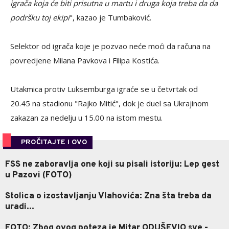
igrača koja će biti prisutna u martu i druga koja treba da da
podršku toj ekipi
", kazao je Tumbaković.
Selektor od igrača koje je pozvao neće moći da računa na
povredjene Milana Pavkova i Filipa Kostića.
Utakmica protiv Luksemburga igraće se u četvrtak od
20.45 na stadionu "Rajko Mitić", dok je duel sa Ukrajinom
zakazan za nedelju u 15.00 na istom mestu.
PROČITAJTE I OVO
FSS ne zaboravlja one koji su pisali istoriju: Lep gest
u Pazovi (FOTO)
Stolica o izostavljanju Vlahovića: Zna šta treba da
uradi...
FOTO: Zbog ovog poteza je Mitar ODUŠEVIO sve -