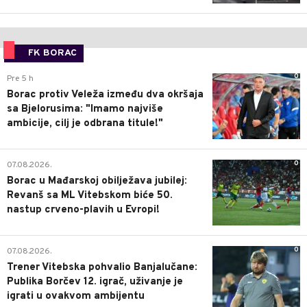
FK BORAC
0
Pre 5 h
Borac protiv Veleža između dva okršaja
sa Bjelorusima: "Imamo najviše
ambicije, cilj je odbrana titule!"
0
07.08.2026.
Borac u Mađarskoj obilježava jubilej:
Revanš sa ML Vitebskom biće 50.
nastup crveno-plavih u Evropi!
0
07.08.2026.
Trener Vitebska pohvalio Banjalučane:
Publika Borčev 12. igrač, uživanje je
igrati u ovakvom ambijentu