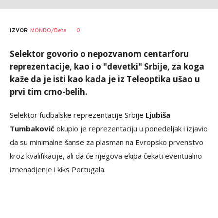
0
IZVOR
MONDO/Beta
Selektor govorio o nepozvanom centarforu
reprezentacije, kao i o "devetki" Srbije, za koga
kaže da je isti kao kada je iz Teleoptika ušao u
prvi tim crno-belih.
Selektor fudbalske reprezentacije Srbije
Ljubiša
Tumbaković
okupio je reprezentaciju u ponedeljak i izjavio
da su minimalne šanse za plasman na Evropsko prvenstvo
kroz kvalifikacije, ali da će njegova ekipa čekati eventualno
iznenadjenje i kiks Portugala.