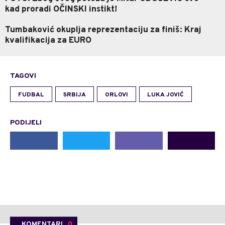
kad proradi OČINSKI instikt!
Tumbaković okuplja reprezentaciju za finiš: Kraj
kvalifikacija za EURO
TAGOVI
FUDBAL
SRBIJA
ORLOVI
LUKA JOVIĆ
PODIJELI
KOMENTARI
0