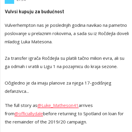
Vulvsi kupuju za budućnost
Vulverhempton nas je poslednjih godina navikao na pametno
poslovanje u prelaznim rokovima, a sada su iz Ročdejla doveli
mladog Luka Matesona.
Za transfer igrača Ročdejla su platili tačno milion evra, ali su
ga odmah i vratili u Ligu 1 na pozajmicu do kraja sezone.
Očigledno je da imaju planove za njega 17-godišnjeg
defanzivca...
The full story as
@Luke_Matheson41
arrives
from
@officiallydale
before returning to Spotland on loan for
the remainder of the 2019/20 campaign.