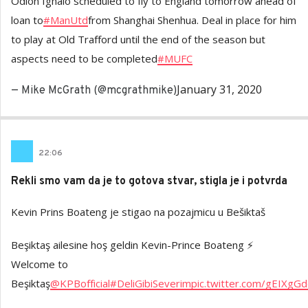
Odion Ighalo scheduled to fly to England tomorrow ahead of
loan to
#ManUtd
from Shanghai Shenhua. Deal in place for him
to play at Old Trafford until the end of the season but
aspects need to be completed
#MUFC
January 31, 2020
— Mike McGrath (@mcgrathmike)
22
:
06
Rekli smo vam da je to gotova stvar, stigla je i potvrda
Kevin Prins Boateng je stigao na pozajmicu u Bešiktaš
Beşiktaş ailesine hoş geldin Kevin-Prince Boateng ⚡
Welcome to
Beşiktaş
@KPBofficial
#DeliGibiSeverim
pic.twitter.com/gEIXgGd