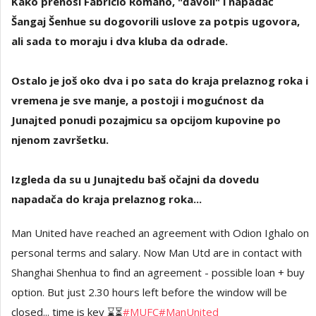
Kako prenosi Fabricio Romano, "đavoli" i napadač
Šangaj Šenhue su dogovorili uslove za potpis ugovora,
ali sada to moraju i dva kluba da odrade.
Ostalo je još oko dva i po sata do kraja prelaznog roka i
vremena je sve manje, a postoji i mogućnost da
Junajted ponudi pozajmicu sa opcijom kupovine po
njenom završetku.
Izgleda da su u Junajtedu baš očajni da dovedu
napadača do kraja prelaznog roka...
Man United have reached an agreement with Odion Ighalo on
personal terms and salary. Now Man Utd are in contact with
Shanghai Shenhua to find an agreement - possible loan + buy
option. But just 2.30 hours left before the window will be
closed... time is key ⌛️⏳
#MUFC
#ManUnited