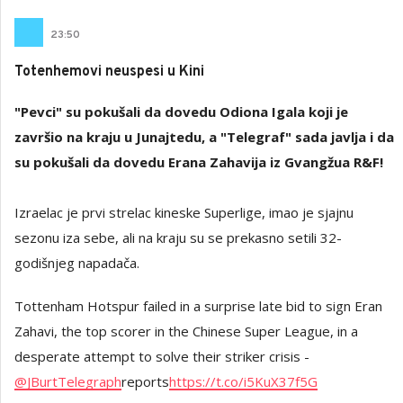
23
:
50
Totenhemovi neuspesi u Kini
"Pevci" su pokušali da dovedu Odiona Igala koji je
završio na kraju u Junajtedu, a "Telegraf" sada javlja i da
su pokušali da dovedu Erana Zahavija iz Gvangžua R&F!
Izraelac je prvi strelac kineske Superlige, imao je sjajnu
sezonu iza sebe, ali na kraju su se prekasno setili 32-
godišnjeg napadača.
Tottenham Hotspur failed in a surprise late bid to sign Eran
Zahavi, the top scorer in the Chinese Super League, in a
desperate attempt to solve their striker crisis -
@JBurtTelegraph
reports
https://t.co/i5KuX37f5G