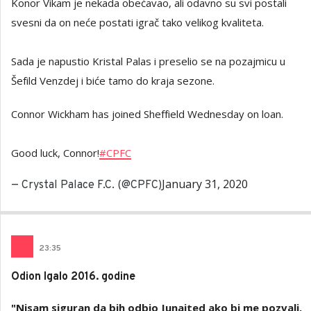
Konor Vikam je nekada obećavao, ali odavno su svi postali
svesni da on neće postati igrač tako velikog kvaliteta.
Sada je napustio Kristal Palas i preselio se na pozajmicu u
Šefild Venzdej i biće tamo do kraja sezone.
Connor Wickham has joined Sheffield Wednesday on loan.
Good luck, Connor!
#CPFC
January 31, 2020
— Crystal Palace F.C. (@CPFC)
23
:
35
Odion Igalo 2016. godine
"Nisam siguran da bih odbio Junajted ako bi me pozvali.