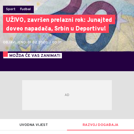
Sport
Fudbal
0
UŽIVO, završen prelazni rok: Junajted
doveo napadača, Srbin u Deportivu!
OBJAVLJENO: 01.02.2020. / 00:01
MOŽDA ĆE VAS ZANIMATI
UVODNA VIJEST
RAZVOJ DOGAĐAJA