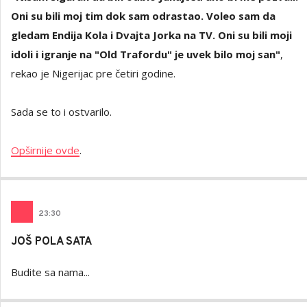
Oni su bili moj tim dok sam odrastao. Voleo sam da
gledam Endija Kola i Dvajta Jorka na TV. Oni su bili moji
idoli i igranje na "Old Trafordu" je uvek bilo moj san"
,
rekao je Nigerijac pre četiri godine.
Sada se to i ostvarilo.
Opširnije ovde
.
23
:
30
JOŠ POLA SATA
Budite sa nama...