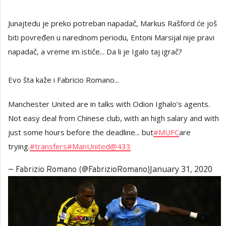
Junajtedu je preko potreban napadač, Markus Rašford će još
biti povređen u narednom periodu, Entoni Marsijal nije pravi
napadač, a vreme im ističe... Da li je Igalo taj igrač?
Evo šta kaže i Fabricio Romano...
Manchester United are in talks with Odion Ighalo’s agents.
Not easy deal from Chinese club, with an high salary and with
just some hours before the deadline... but
#MUFC
are
trying.
#transfers
#ManUnited
@433
January 31, 2020
— Fabrizio Romano (@FabrizioRomano)