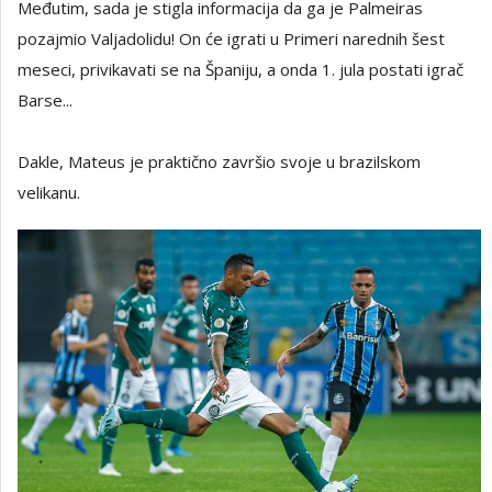
Međutim, sada je stigla informacija da ga je Palmeiras
pozajmio Valjadolidu! On će igrati u Primeri narednih šest
meseci, privikavati se na Španiju, a onda 1. jula postati igrač
Barse...
Dakle, Mateus je praktično završio svoje u brazilskom
velikanu.