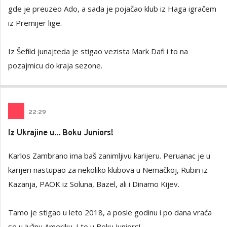
gde je preuzeo Ado, a sada je pojačao klub iz Haga igračem
iz Premijer lige.
Iz Šefild junajteda je stigao vezista Mark Dafi i to na
pozajmicu do kraja sezone.
22
:
29
Iz Ukrajine u... Boku Juniors!
Karlos Zambrano ima baš zanimljivu karijeru. Peruanac je u
karijeri nastupao za nekoliko klubova u Nemačkoj, Rubin iz
Kazanja, PAOK iz Soluna, Bazel, ali i Dinamo Kijev.
Tamo je stigao u leto 2018, a posle godinu i po dana vraća
se u Južnu Ameriku. I to u Boku Juniors!