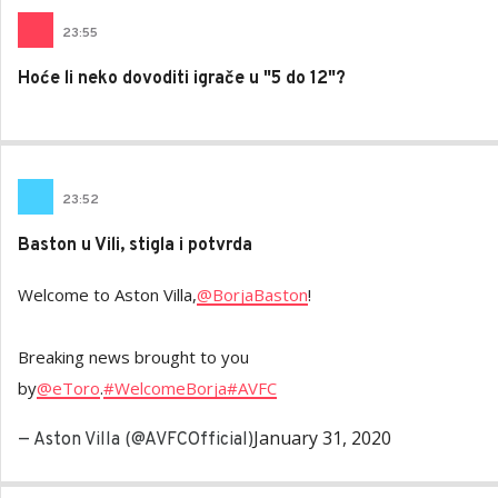
23
:
55
Hoće li neko dovoditi igrače u "5 do 12"?
23
:
52
Baston u Vili, stigla i potvrda
Welcome to Aston Villa,
@BorjaBaston
!
Breaking news brought to you
by
@eToro
.
#WelcomeBorja
#AVFC
January 31, 2020
— Aston Villa (@AVFCOfficial)