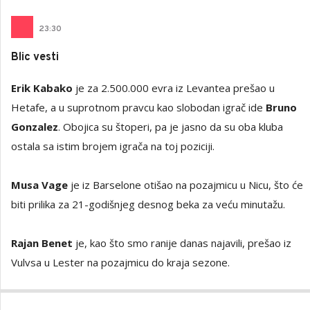
23
:
30
Blic vesti
Erik Kabako
je za 2.500.000 evra iz Levantea prešao u
Hetafe, a u suprotnom pravcu kao slobodan igrač ide
Bruno
Gonzalez
. Obojica su štoperi, pa je jasno da su oba kluba
ostala sa istim brojem igrača na toj poziciji.
Musa Vage
je iz Barselone otišao na pozajmicu u Nicu, što će
biti prilika za 21-godišnjeg desnog beka za veću minutažu.
Rajan Benet
je, kao što smo ranije danas najavili, prešao iz
Vulvsa u Lester na pozajmicu do kraja sezone.