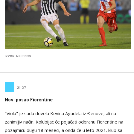
IZVOR: MN PRESS
21
:
27
Novi posao Fiorentine
"Viola" je sada dovela Kevina Agudela iz Đenove, ali na
zanimljiv način. Kolubijac će pojačati odbranu Fiorentine na
pozajmicu dugu 18 meseci, a onda će u leto 2021. klub sa