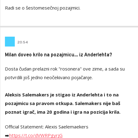
Radi se o šestomesečnoj pozajmici.
20
:
54
Milan doveo krilo na pozajmicu... iz Anderlehta?
Dosta čudan prelazni rok "rosonera" ove zime, a sada su
potvrdili još jedno neočekivano pojačanje.
Aleksis Salemakers je stigao iz Anderlehta i to na
pozajmicu sa pravom otkupa. Salemakers nije baš
poznat igrač, ima 20 godina i igra na pozicija krila.
Official Statement: Alexis Saelemaekers
➡️
https://t.co/dVWRPgyrjG