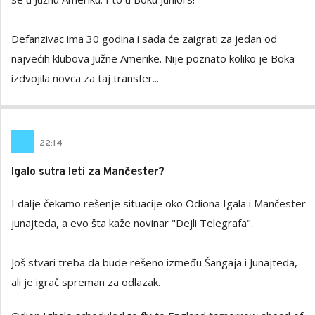
Defanzivac ima 30 godina i sada će zaigrati za jedan od
najvećih klubova Južne Amerike. Nije poznato koliko je Boka
izdvojila novca za taj transfer...
22
:
14
Igalo sutra leti za Mančester?
I dalje čekamo rešenje situacije oko Odiona Igala i Mančester
junajteda, a evo šta kaže novinar "Dejli Telegrafa".
Još stvari treba da bude rešeno između Šangaja i Junajteda,
ali je igrač spreman za odlazak.