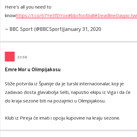
Here's all you need to
know
https://t.co/67Ye3fDYox
#bbcfootball
#DeadlineDay
pic.t
January 31, 2020
— BBC Sport (@BBCSport)
23
:
58
Emre Mor u Olimpijakosu
Stiže potvrda iz Španije da je turski internacionalac koji je
zadavao dosta glavabolja Selti, napustio ekipu iz Viga i da će
do kraja sezone biti na pozajmici u Olimpijakosu.
Klub iz Pireja će imati i opciju kupovine na kraju sezone.