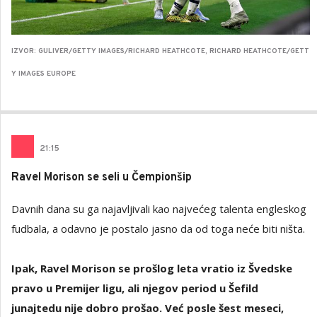
IZVOR: GULIVER/GETTY IMAGES/RICHARD HEATHCOTE, RICHARD HEATHCOTE/GETT
Y IMAGES EUROPE
21
:
15
Ravel Morison se seli u Čempionšip
Davnih dana su ga najavljivali kao najvećeg talenta engleskog
fudbala, a odavno je postalo jasno da od toga neće biti ništa.
Ipak, Ravel Morison se prošlog leta vratio iz Švedske
pravo u Premijer ligu, ali njegov period u Šefild
junajtedu nije dobro prošao. Već posle šest meseci,