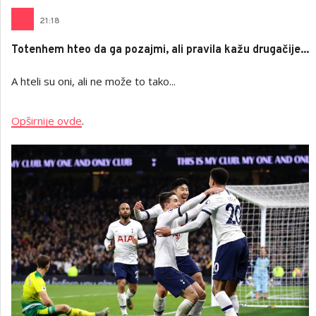
21
:
18
Totenhem hteo da ga pozajmi, ali pravila kažu drugačije...
A hteli su oni, ali ne može to tako...
Opširnije ovde
.