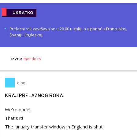
UKRATKO
Prelazni rok završava se u 20.00 u Italiji, a u ponoć u Francuskoj,
Španiji i Engleskoj.
mondo.rs
IZVOR
0
:
00
KRAJ PRELAZNOG ROKA
We're done!
That's it!
The January transfer window in England is shut!