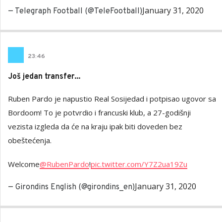
January 31, 2020
— Telegraph Football (@TeleFootball)
23
:
46
Još jedan transfer...
Ruben Pardo je napustio Real Sosijedad i potpisao ugovor sa
Bordoom! To je potvrdio i francuski klub, a 27-godišnji
vezista izgleda da će na kraju ipak biti doveden bez
obeštećenja.
Welcome
@RubenPardo
!
pic.twitter.com/Y7Z2ua19Zu
January 31, 2020
— Girondins English (@girondins_en)