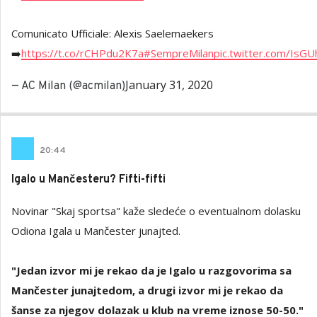
Comunicato Ufficiale: Alexis Saelemaekers
➡️
https://t.co/rCHPdu2K7a
#SempreMilan
pic.twitter.com/IsG
January 31, 2020
— AC Milan (@acmilan)
20
:
44
Igalo u Mančesteru? Fifti-fifti
Novinar "Skaj sportsa" kaže sledeće o eventualnom dolasku
Odiona Igala u Mančester junajted.
"Jedan izvor mi je rekao da je Igalo u razgovorima sa
Mančester junajtedom, a drugi izvor mi je rekao da
šanse za njegov dolazak u klub na vreme iznose 50-50."