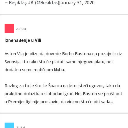
January 31, 2020
— Beşiktaş JK (@Besiktas)
22
:
04
Iznenađenje u Vili
Aston Vila je blizu da dovede Borhu Bastona na pozajmicu iz
Svonsija i to tako što će plaćati samo njegovu platu, ne i
dodatnu sumu matičnom klubu.
Razlog za to je što će Špancu na leto isteći ugovor, tako da
praktično dolazi kao slobodan igrač. No, Baston se prošli put
u Premijer ligi nije proslavio, da vidimo šta će biti sada...
21
:
54