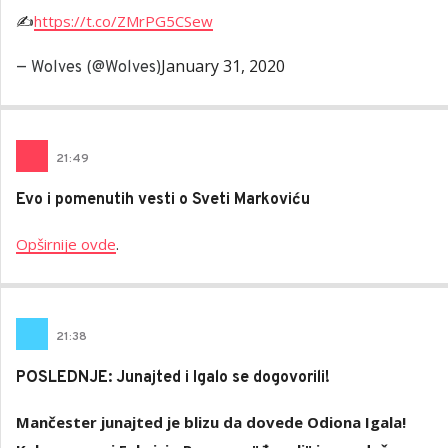
✍️
https://t.co/ZMrPG5CSew
January 31, 2020
— Wolves (@Wolves)
21
:
49
Evo i pomenutih vesti o Sveti Markoviću
Opširnije ovde
.
21
:
38
POSLEDNJE: Junajted i Igalo se dogovorili!
Mančester junajted je blizu da dovede Odiona Igala!