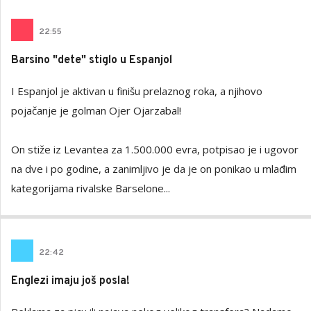
22
:
55
Barsino "dete" stiglo u Espanjol
I Espanjol je aktivan u finišu prelaznog roka, a njihovo
pojačanje je golman Ojer Ojarzabal!
On stiže iz Levantea za 1.500.000 evra, potpisao je i ugovor
na dve i po godine, a zanimljivo je da je on ponikao u mlađim
kategorijama rivalske Barselone...
22
:
42
Englezi imaju još posla!