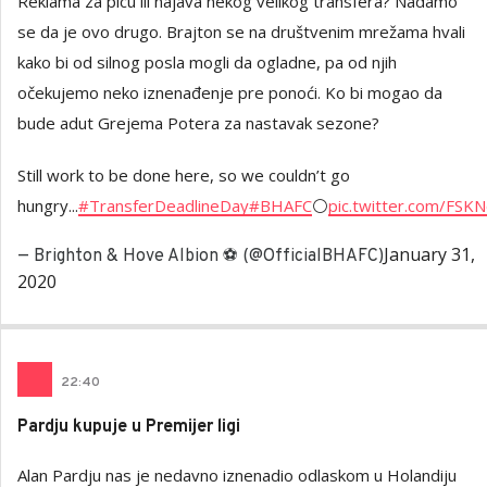
Reklama za picu ili najava nekog velikog transfera? Nadamo
se da je ovo drugo. Brajton se na društvenim mrežama hvali
kako bi od silnog posla mogli da ogladne, pa od njih
očekujemo neko iznenađenje pre ponoći. Ko bi mogao da
bude adut Grejema Potera za nastavak sezone?
Still work to be done here, so we couldn’t go
hungry...
#TransferDeadlineDay
#BHAFC
⚪️
pic.twitter.com/FSK
January 31,
— Brighton & Hove Albion ⚽️ (@OfficialBHAFC)
2020
22
:
40
Pardju kupuje u Premijer ligi
Alan Pardju nas je nedavno iznenadio odlaskom u Holandiju