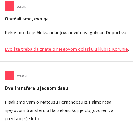
23
:
25
Obećali smo, evo ga...
Rekosmo da je Aleksandar Jovanović novi golman Deportiva.
Evo šta treba da znate o njegovom dolasku u klub iz Korunje
.
23
:
04
Dva transfera u jednom danu
Pisali smo vam o Mateusu Fernandesu iz Palmeirasa i
njegovom transferu u Barselonu koji je dogovoren za
predstojeće leto.