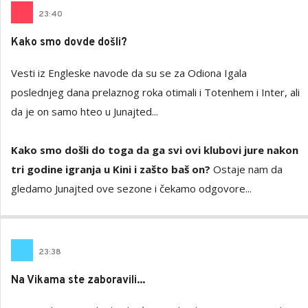
23
:
40
Kako smo dovde došli?
Vesti iz Engleske navode da su se za Odiona Igala
poslednjeg dana prelaznog roka otimali i Totenhem i Inter, ali
da je on samo hteo u Junajted...
Kako smo došli do toga da ga svi ovi klubovi jure nakon
tri godine igranja u Kini i zašto baš on?
Ostaje nam da
gledamo Junajted ove sezone i čekamo odgovore...
23
:
38
Na Vikama ste zaboravili...