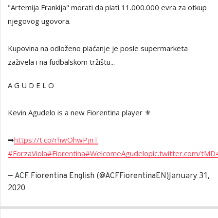
"Artemija Frankija" morati da plati 11.000.000 evra za otkup
njegovog ugovora.
Kupovina na odloženo plaćanje je posle supermarketa
zaživela i na fudbalskom tržištu...
A G U D E L O
Kevin Agudelo is a new Fiorentina player ⚜
➡
https://t.co/rhwOhwPjnT
#ForzaViola
#Fiorentina
#WelcomeAgudelo
pic.twitter.com/tM
January 31,
— ACF Fiorentina English (@ACFFiorentinaEN)
2020