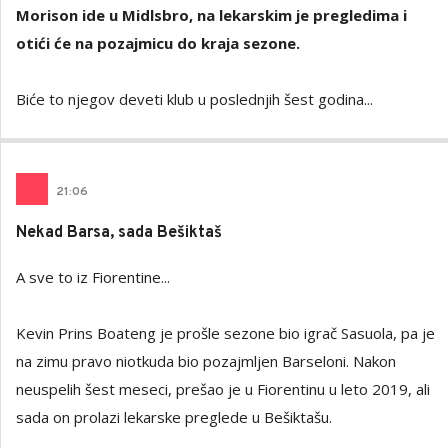
Morison ide u Midlsbro, na lekarskim je pregledima i
otići će na pozajmicu do kraja sezone.
Biće to njegov deveti klub u poslednjih šest godina...
21
:
06
Nekad Barsa, sada Bešiktaš
A sve to iz Fiorentine...
Kevin Prins Boateng je prošle sezone bio igrač Sasuola, pa je
na zimu pravo niotkuda bio pozajmljen Barseloni. Nakon
neuspelih šest meseci, prešao je u Fiorentinu u leto 2019, ali
sada on prolazi lekarske preglede u Bešiktašu.