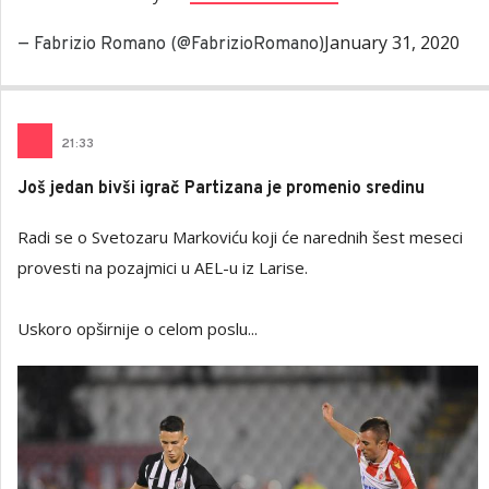
January 31, 2020
— Fabrizio Romano (@FabrizioRomano)
21
:
33
Još jedan bivši igrač Partizana je promenio sredinu
Radi se o Svetozaru Markoviću koji će narednih šest meseci
provesti na pozajmici u AEL-u iz Larise.
Uskoro opširnije o celom poslu...