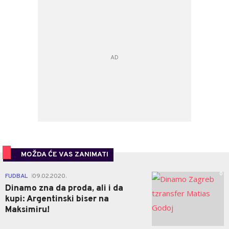
MOŽDA ĆE VAS ZANIMATI
0
FUDBAL
09.02.2020.
|
Dinamo zna da proda, ali i da
kupi: Argentinski biser na
Maksimiru!