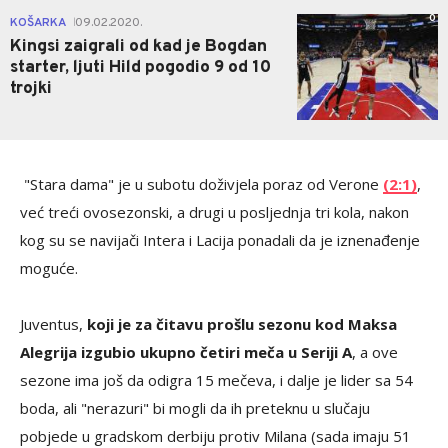
0
KOŠARKA
09.02.2020.
|
Kingsi zaigrali od kad je Bogdan
starter, ljuti Hild pogodio 9 od 10
trojki
"Stara dama" je u subotu doživjela poraz od Verone
(2:1)
,
već treći ovosezonski, a drugi u posljednja tri kola, nakon
kog su se navijači Intera i Lacija ponadali da je iznenađenje
moguće.
Juventus,
koji je za čitavu prošlu sezonu kod Maksa
Alegrija izgubio ukupno četiri meča u Seriji A
, a ove
sezone ima još da odigra 15 mečeva, i dalje je lider sa 54
boda, ali "nerazuri" bi mogli da ih preteknu u slučaju
pobjede u gradskom derbiju protiv Milana (sada imaju 51