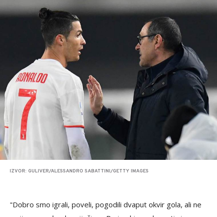
IZVOR: GULIVER/ALESSANDRO SABATTINI/GETTY IMAGES
"Dobro smo igrali, poveli, pogodili dvaput okvir gola, ali ne