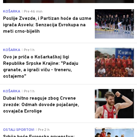
0
KOŠARKA
Pre 46 min
|
Poslije Zvezde, i Partizan hoće da uzme
igrača Asvelu: Senzacija Evrokupa na
meti crno-bijelih
0
KOŠARKA
Pre 1 h
|
Ovo je priča o Košarkaškoj ligi
Republike Srpske Krajine: "Padaju
granate, a igrači viču - treneru,
ostajemo"
0
KOŠARKA
Pre 1 h
|
Dubai hitno reaguje zbog Crvene
zvezde: Odmah dovode pojačanje,
osvajača Evrolige
0
OSTALI SPORTOVI
Pre 2 h
|