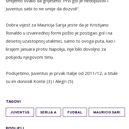
smijemo ovako da griješimo. Prvi gol je nedopustiv i
Juventus sebi to ne smije da dozvoli".
Dobra vijest za Mauricija Sarija jeste da je Kristijano
Ronaldo u izvanrednoj formi pošto je postigao gol i na
desetoj uzastopnoj utakmici, samo to ovoga puta, kao i
krajem januara protiv Napolija, nije bilo dovoljno za
pobjedu njegovom timu.
Podsjetimo, Juventus je prvak Italije od 2011/12, a titule
su im donosili Konte (3) i Alegri (5).
TAGOVI
JUVENTUS
SERIJA A
FUDBAL
MAURICIO SARI
PODIJELI