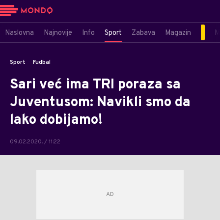
Naslovna
Najnovije
Info
Sport
Zabava
Magazin
M
Sport
Fudbal
Sari već ima TRI poraza sa
Juventusom: Navikli smo da
lako dobijamo!
09.02.2020. / 11:22