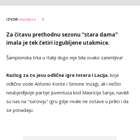
0
IZVOR
mondo.rs
Za čitavu prethodnu sezonu "stara dama"
imala je tek četiri izgubljene utakmice.
Šampionska trka u Italiji dugo nije bila ovako zanimljiva!
Razlog za to jesu odlične igre Intera i Lacija
, koje
odlično vode Antonio Konte i Simone Inzagi, ali i nešto
neubjedljivije partije Juventusa kod Mauricija Sarija, navikli
su nas na "suroviju" igru gdje rivale ne ostave u prilici i da
se ponadaju.