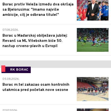
Borac protiv Veleža između dva okršaja
sa Bjelorusima: "Imamo najviše
ambicije, cilj je odbrana titule!"
0
07.08.2026.
Borac u Mađarskoj obilježava jubilej:
Revanš sa ML Vitebskom biće 50.
nastup crveno-plavih u Evropi!
RK BORAC
0
05.08.2026.
Borac m:tel zakazao osam kontrolnih
utakmica pred početak nove sezone
0
27.07.2026.