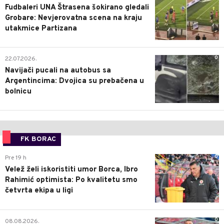
Fudbaleri UNA Štrasena šokirano gledali
Grobare: Nevjerovatna scena na kraju
utakmice Partizana
0
22.07.2026.
Navijači pucali na autobus sa
Argentincima: Dvojica su prebačena u
bolnicu
FK BORAC
0
Pre 19 h
Velež želi iskoristiti umor Borca, Ibro
Rahimić optimista: Po kvalitetu smo
četvrta ekipa u ligi
0
08.08.2026.