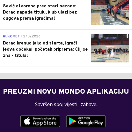
Savić otvoreno pred start sezone:
Borac napada titulu, klub ulazi bez
dugova prema igračima!
0
RUKOMET
27.07.2026.
|
Borac krenuo jako od starta, igrači
jedva dočekali početak priprema: Cilj se
zna - titula!
PREUZMI NOVU MONDO APLIKACIJU
Savršen spoj vijesti i zabave.