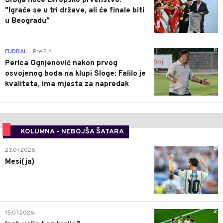
Srbija hoće Evropsko prvenstvo:
"Igraće se u tri države, ali će finale biti
u Beogradu"
0
FUDBAL
Pre 2 h
|
Perica Ognjenović nakon prvog
osvojenog boda na klupi Sloge: Falilo je
kvaliteta, ima mjesta za napredak
KOLUMNA - NEBOJŠA ŠATARA
0
23.07.2026.
Mesi(ja)
2
15.07.2026.