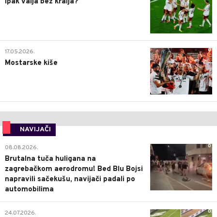
Ipak valja bez kralja?
0
17.05.2026.
Mostarske kiše
NAVIJAČI
0
08.08.2026.
Brutalna tuča huligana na
zagrebačkom aerodromu! Bed Blu Bojsi
napravili sačekušu, navijači padali po
automobilima
0
24.07.2026.