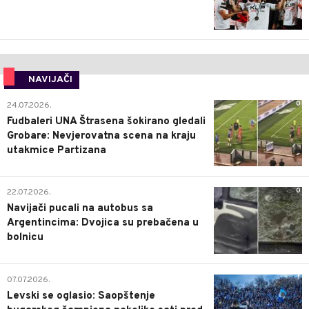
NAVIJAČI
0
24.07.2026.
Fudbaleri UNA Štrasena šokirano gledali
Grobare: Nevjerovatna scena na kraju
utakmice Partizana
0
22.07.2026.
Navijači pucali na autobus sa
Argentincima: Dvojica su prebačena u
bolnicu
1
07.07.2026.
Levski se oglasio: Saopštenje