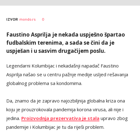
Nebojša
AUTOR
0
IZVOR
mondo.rs
Marković
Faustino Asprilja je nekada uspješno špartao
fudbalskim terenima, a sada se čini da je
uspješan i u sasvim drugačijem poslu.
Legendarni Kolumbijac i nekadašnji napadač Faustino
Asprilja našao se u centru pažnje medije usljed rešavanja
globalnog problema sa kondomima.
Da, znamo da je zapravo najozbiljnija globalna kriza ona
koju je prouzrokovala pandemija korona virusa, ali nije i
jedina.
Proizvodnja prezervativa je stala
upravo zbog
pandemije i Kolumbijac je tu da riješi problem.