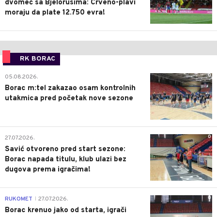
dvomeč sa Bjelorusima: Crveno-plavi
moraju da plate 12.750 evra!
RK BORAC
0
05.08.2026.
Borac m:tel zakazao osam kontrolnih
utakmica pred početak nove sezone
0
27.07.2026.
Savić otvoreno pred start sezone:
Borac napada titulu, klub ulazi bez
dugova prema igračima!
0
RUKOMET
27.07.2026.
|
Borac krenuo jako od starta, igrači