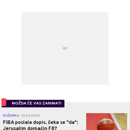
MOŽDA ĆE VAS ZANIMATI
0
KOŠARKA
01.04.2020.
|
FIBA poslala dopis, čeka se "da":
Jerusalim domaćin F8?