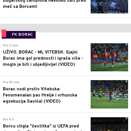
bugarskog šampiona nekoliko sati pred
meč sa Borcem!
FK BORAC
0
Pre 3 min
UŽIVO, BORAC - ML VITEBSK: Sjajni
Borac ima gol prednosti i igrača više -
moglo je biti i ubjedljivije! (VIDEO)
0
Pre 18 min
Borac vodi protiv Vitebska:
Fenomenalan pas Hrelje i vrhunska
egzekucija Savića! (VIDEO)
0
Pre 8 h
Borcu stigla "čestitka" iz UEFA pred