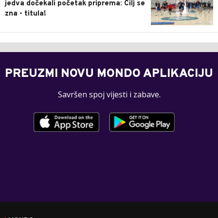
jedva dočekali početak priprema: Cilj se
zna - titula!
PREUZMI NOVU MONDO APLIKACIJU
Savršen spoj vijesti i zabave.