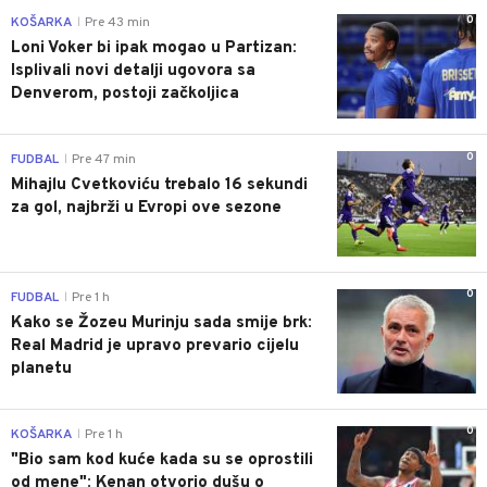
0
KOŠARKA
Pre 43 min
|
Loni Voker bi ipak mogao u Partizan:
Isplivali novi detalji ugovora sa
Denverom, postoji začkoljica
0
FUDBAL
Pre 47 min
|
Mihajlu Cvetkoviću trebalo 16 sekundi
za gol, najbrži u Evropi ove sezone
0
FUDBAL
Pre 1 h
|
Kako se Žozeu Murinju sada smije brk:
Real Madrid je upravo prevario cijelu
planetu
0
KOŠARKA
Pre 1 h
|
"Bio sam kod kuće kada su se oprostili
od mene": Kenan otvorio dušu o