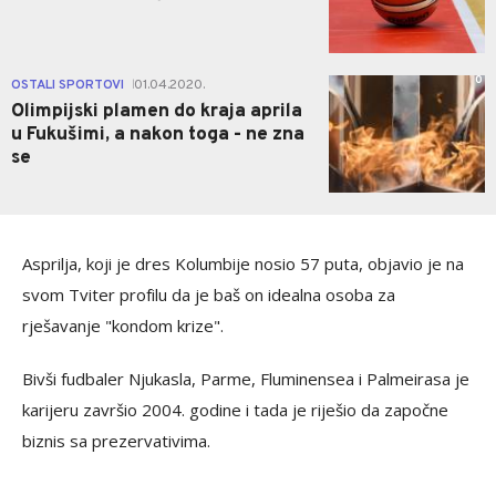
0
OSTALI SPORTOVI
01.04.2020.
|
Olimpijski plamen do kraja aprila
u Fukušimi, a nakon toga - ne zna
se
Asprilja, koji je dres Kolumbije nosio 57 puta, objavio je na
svom Tviter profilu da je baš on idealna osoba za
rješavanje "kondom krize".
Bivši fudbaler Njukasla, Parme, Fluminensea i Palmeirasa je
karijeru završio 2004. godine i tada je riješio da započne
biznis sa prezervativima.