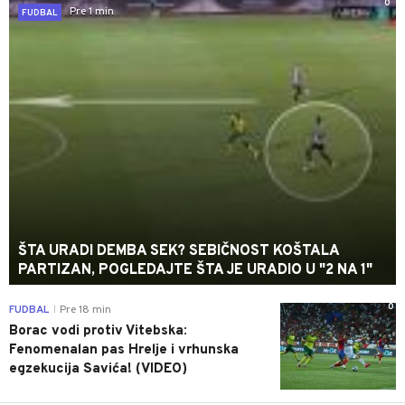
0
Pre 1 min
FUDBAL
ŠTA URADI DEMBA SEK? SEBIČNOST KOŠTALA
PARTIZAN, POGLEDAJTE ŠTA JE URADIO U "2 NA 1"
0
FUDBAL
Pre 18 min
|
Borac vodi protiv Vitebska:
Fenomenalan pas Hrelje i vrhunska
egzekucija Savića! (VIDEO)