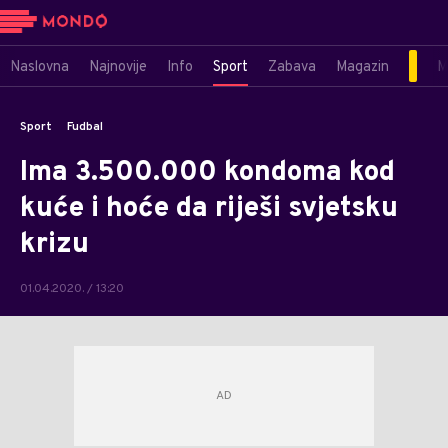
Naslovna
Najnovije
Info
Sport
Zabava
Magazin
M
Sport
Fudbal
Ima 3.500.000 kondoma kod
kuće i hoće da riješi svjetsku
krizu
01.04.2020. / 13:20