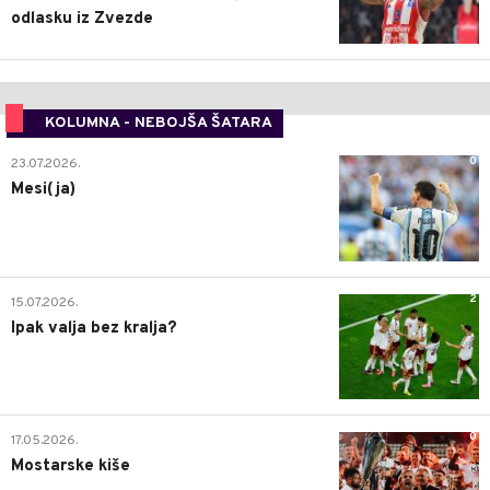
odlasku iz Zvezde
KOLUMNA - NEBOJŠA ŠATARA
0
23.07.2026.
Mesi(ja)
2
15.07.2026.
Ipak valja bez kralja?
0
17.05.2026.
Mostarske kiše