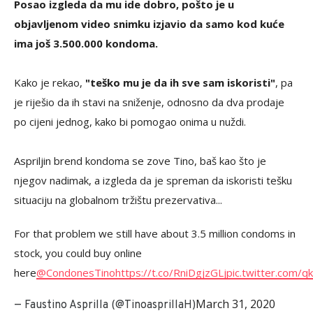
Posao izgleda da mu ide dobro, pošto je u
objavljenom video snimku izjavio da samo kod kuće
ima još 3.500.000 kondoma.
Kako je rekao,
"teško mu je da ih sve sam iskoristi"
, pa
je riješio da ih stavi na sniženje, odnosno da dva prodaje
po cijeni jednog, kako bi pomogao onima u nuždi.
Aspriljin brend kondoma se zove Tino, baš kao što je
njegov nadimak, a izgleda da je spreman da iskoristi tešku
situaciju na globalnom tržištu prezervativa...
For that problem we still have about 3.5 million condoms in
stock, you could buy online
here
@CondonesTino
https://t.co/RniDgjzGLj
pic.twitter.com
March 31, 2020
— Faustino Asprilla (@TinoasprillaH)