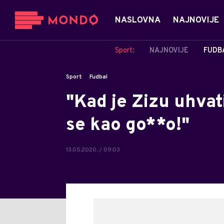
NASLOVNA
NAJNOVIJE
Sport:
NAJNOVIJE
FUDB
Sport
Fudbal
"Kad je Zizu uhvat
se kao go**o!"
13.05.2020. / 09:03