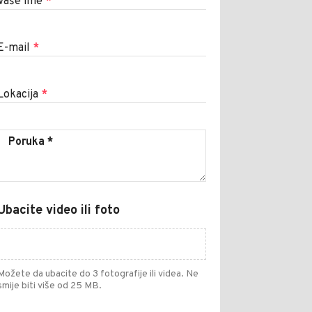
Vaše ime
*
E-mail
*
Lokacija
*
Ubacite video ili foto
Možete da ubacite do 3 fotografije ili videa. Ne
smije biti više od 25 MB.