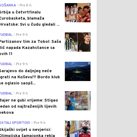
0
KOŠARKA
Pre 8 h
|
Srbija u četvrtfinalu
Eurobasketa, blamaža
Hrvatske: Svi u čudu gledali ...
0
FUDBAL
Pre 9 h
|
Partizanov tim za Tobol: Saša
Ilić napada Kazahstance sa
ovih 11
0
FUDBAL
Pre 9 h
|
Sarajevo do daljnjeg neće
igrati na Koševu!? Bordo klub
se oglasio saopš...
0
FUDBAL
Pre 9 h
|
Bajer ne gubi vrijeme: Stigao
jedan od najtraženijih lijevih
bekova
0
OSTALI SPORTOVI
Pre 9 h
|
Skijaški svijet u nevjerici:
Olimpijska šampionka rekla