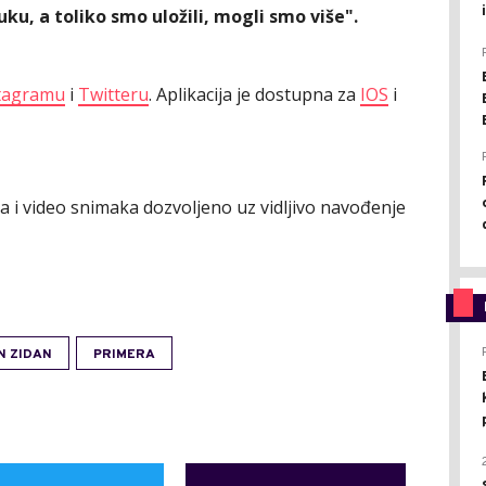
ku, a toliko smo uložili, mogli smo više".
tagramu
i
Twitteru
. Aplikacija je dostupna za
IOS
i
ija i video snimaka dozvoljeno uz vidljivo navođenje
N ZIDAN
PRIMERA