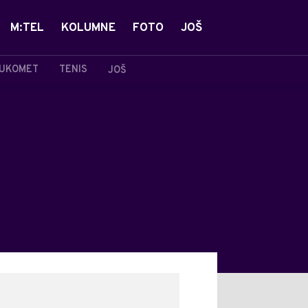
M:TEL
KOLUMNE
FOTO
JOŠ
UKOMET
TENIS
JOŠ