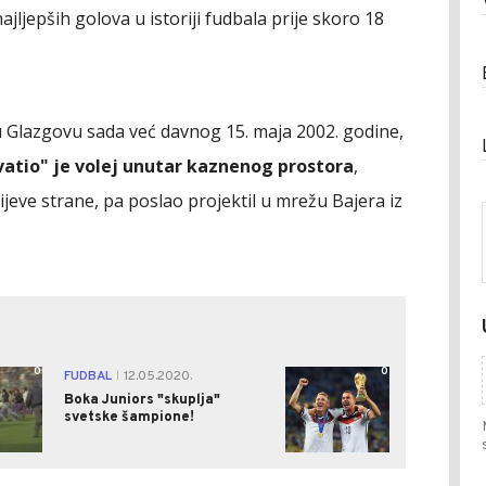
jljepših golova u istoriji fudbala prije skoro 18
 Glazgovu sada već davnog 15. maja 2002. godine,
vatio" je volej unutar kaznenog prostora
,
ijeve strane, pa poslao projektil u mrežu Bajera iz
0
0
FUDBAL
12.05.2020.
|
Boka Juniors "skuplja"
svetske šampione!