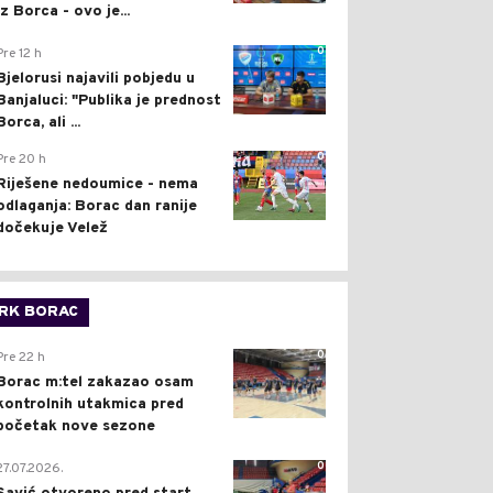
iz Borca - ovo je...
0
Pre 12 h
Bjelorusi najavili pobjedu u
Banjaluci: "Publika je prednost
Borca, ali ...
0
Pre 20 h
Riješene nedoumice - nema
odlaganja: Borac dan ranije
dočekuje Velež
RK BORAC
0
Pre 22 h
Borac m:tel zakazao osam
kontrolnih utakmica pred
početak nove sezone
0
27.07.2026.