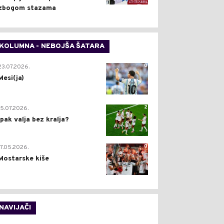
zbogom stazama
KOLUMNA - NEBOJŠA ŠATARA
0
23.07.2026.
Mesi(ja)
2
15.07.2026.
Ipak valja bez kralja?
0
17.05.2026.
Mostarske kiše
NAVIJAČI