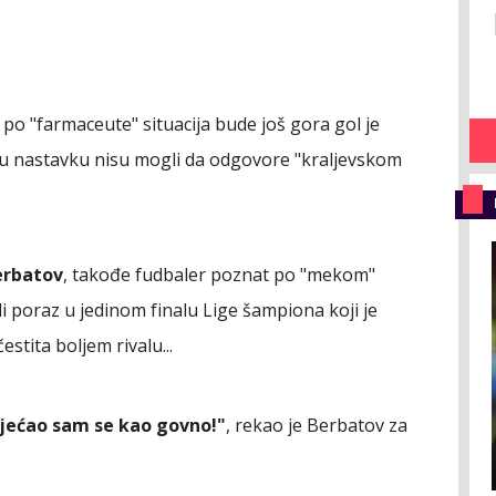
po "farmaceute" situacija bude još gora gol je
i u nastavku nisu mogli da odgovore "kraljevskom
erbatov
, takođe fudbaler poznat po "mekom"
i poraz u jedinom finalu Lige šampiona koji je
čestita boljem rivalu...
sjećao sam se kao govno!"
, rekao je Berbatov za