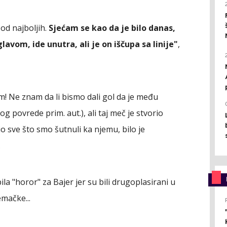
od najboljih.
Sjećam se kao da je bilo danas,
lavom, ide unutra, ali je on iščupa sa linije"
,
m! Ne znam da li bismo dali gol da je među
og povrede prim. aut.), ali taj meč je stvorio
io sve što smo šutnuli ka njemu, bilo je
.
ila "horor" za Bajer jer su bili drugoplasirani u
emačke...