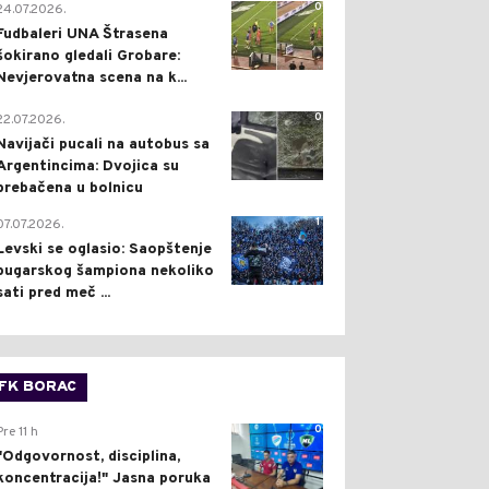
0
24.07.2026.
Fudbaleri UNA Štrasena
šokirano gledali Grobare:
Nevjerovatna scena na k...
0
22.07.2026.
Navijači pucali na autobus sa
Argentincima: Dvojica su
prebačena u bolnicu
1
07.07.2026.
Levski se oglasio: Saopštenje
bugarskog šampiona nekoliko
sati pred meč ...
FK BORAC
0
Pre 11 h
"Odgovornost, disciplina,
koncentracija!" Jasna poruka