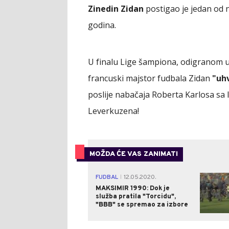
Zinedin Zidan
postigao je jedan od na
godina.
U finalu Lige šampiona, odigranom u
francuski majstor fudbala Zidan
"uh
poslije nabačaja Roberta Karlosa sa l
Leverkuzena!
MOŽDA ĆE VAS ZANIMATI
FUDBAL
12.05.2020.
|
MAKSIMIR 1990: Dok je
služba pratila "Torcidu",
"BBB" se spremao za izbore