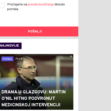
Pristajete na
pravila korišćenja
Mondo
portala.
POŠALJI
NAJNOVIJE
0
Pre 8 h
FUDBAL
DRAMA U GLAZGOVU: MARTIN
O'NIL HITNO PODVRGNUT
MEDICINSKOJ INTERVENCIJI