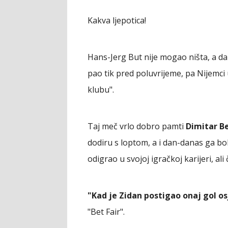
Kakva ljepotica!
Hans-Jerg But nije mogao ništa, a da 
pao tik pred poluvrijeme, pa Nijemc
klubu".
Taj meč vrlo dobro pamti
Dimitar B
dodiru s loptom, a i dan-danas ga bol
odigrao u svojoj igračkoj karijeri, ali 
"Kad je Zidan postigao onaj gol o
"Bet Fair".