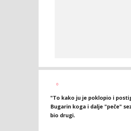
Milutin
AUTOR
0
Vujičić
"To kako ju je poklopio i posti
Bugarin koga i dalje "peče" se
bio drugi.