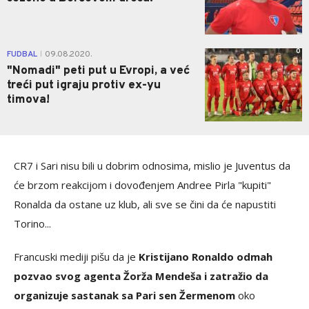
0
FUDBAL
09.08.2020.
|
"Nomadi" peti put u Evropi, a već
treći put igraju protiv ex-yu
timova!
CR7 i Sari nisu bili u dobrim odnosima, mislio je Juventus da
će brzom reakcijom i dovođenjem Andree Pirla "kupiti"
Ronalda da ostane uz klub, ali sve se čini da će napustiti
Torino...
Francuski mediji pišu da je
Kristijano Ronaldo odmah
pozvao svog agenta Žorža Mendeša i zatražio da
organizuje sastanak sa Pari sen Žermenom
oko