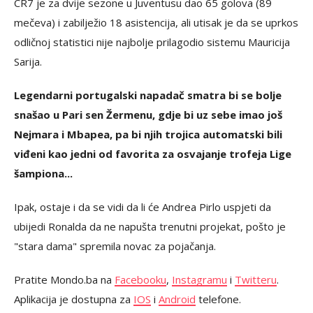
CR7 je za dvije sezone u Juventusu dao 65 golova (89
mečeva) i zabilježio 18 asistencija, ali utisak je da se uprkos
odličnoj statistici nije najbolje prilagodio sistemu Mauricija
Sarija.
Legendarni portugalski napadač smatra bi se bolje
snašao u Pari sen Žermenu, gdje bi uz sebe imao još
Nejmara i Mbapea, pa bi njih trojica automatski bili
viđeni kao jedni od favorita za osvajanje trofeja Lige
šampiona...
Ipak, ostaje i da se vidi da li će Andrea Pirlo uspjeti da
ubijedi Ronalda da ne napušta trenutni projekat, pošto je
"stara dama" spremila novac za pojačanja.
Pratite Mondo.ba na
Facebooku
,
Instagramu
i
Twitteru
.
Aplikacija je dostupna za
IOS
i
Android
telefone.