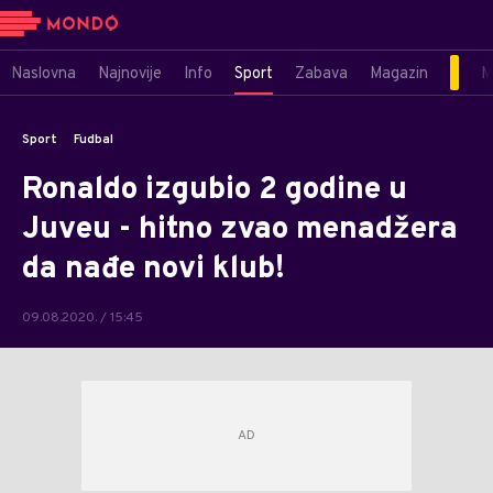
Naslovna
Najnovije
Info
Sport
Zabava
Magazin
M
Sport
Fudbal
Ronaldo izgubio 2 godine u
Juveu - hitno zvao menadžera
da nađe novi klub!
09.08.2020. / 15:45