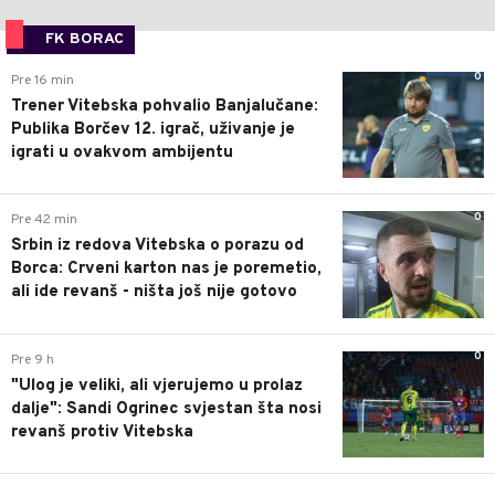
FK BORAC
0
Pre 16 min
Trener Vitebska pohvalio Banjalučane:
Publika Borčev 12. igrač, uživanje je
igrati u ovakvom ambijentu
0
Pre 42 min
Srbin iz redova Vitebska o porazu od
Borca: Crveni karton nas je poremetio,
ali ide revanš - ništa još nije gotovo
0
Pre 9 h
"Ulog je veliki, ali vjerujemo u prolaz
dalje": Sandi Ogrinec svjestan šta nosi
revanš protiv Vitebska