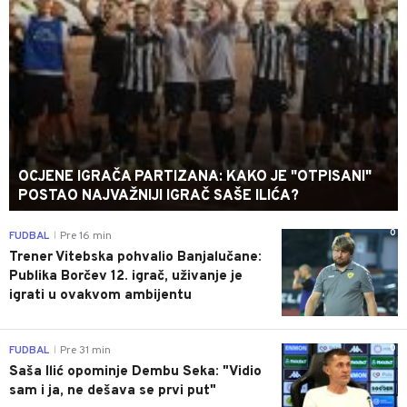
OCJENE IGRAČA PARTIZANA: KAKO JE "OTPISANI"
POSTAO NAJVAŽNIJI IGRAČ SAŠE ILIĆA?
0
FUDBAL
Pre 16 min
|
Trener Vitebska pohvalio Banjalučane:
Publika Borčev 12. igrač, uživanje je
igrati u ovakvom ambijentu
0
FUDBAL
Pre 31 min
|
Saša Ilić opominje Dembu Seka: "Vidio
sam i ja, ne dešava se prvi put"