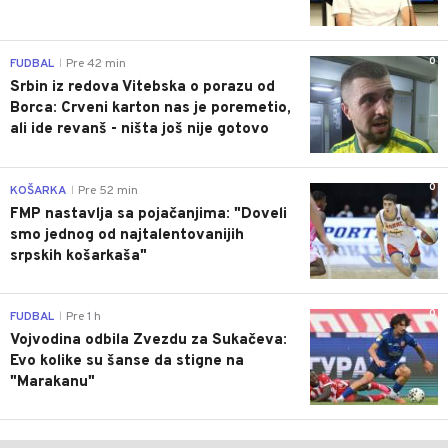
0
FUDBAL
Pre 42 min
|
Srbin iz redova Vitebska o porazu od
Borca: Crveni karton nas je poremetio,
ali ide revanš - ništa još nije gotovo
0
KOŠARKA
Pre 52 min
|
FMP nastavlja sa pojačanjima: "Doveli
smo jednog od najtalentovanijih
srpskih košarkaša"
0
FUDBAL
Pre 1 h
|
Vojvodina odbila Zvezdu za Sukačeva:
Evo kolike su šanse da stigne na
"Marakanu"