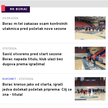
RK BORAC
0
05.08.2026.
Borac m:tel zakazao osam kontrolnih
utakmica pred početak nove sezone
0
27.07.2026.
Savić otvoreno pred start sezone:
Borac napada titulu, klub ulazi bez
dugova prema igračima!
0
RUKOMET
27.07.2026.
|
Borac krenuo jako od starta, igrači
jedva dočekali početak priprema: Cilj se
zna - titula!