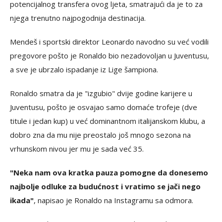
potencijalnog transfera ovog ljeta, smatrajući da je to za
njega trenutno najpogodnija destinacija.
Mendeš i sportski direktor Leonardo navodno su već vodili
pregovore pošto je Ronaldo bio nezadovoljan u Juventusu,
a sve je ubrzalo ispadanje iz Lige šampiona.
Ronaldo smatra da je "izgubio" dvije godine karijere u
Juventusu, pošto je osvajao samo domaće trofeje (dve
titule i jedan kup) u već dominantnom italijanskom klubu, a
dobro zna da mu nije preostalo još mnogo sezona na
vrhunskom nivou jer mu je sada već 35.
"Neka nam ova kratka pauza pomogne da donesemo
najbolje odluke za budućnost i vratimo se jači nego
ikada"
, napisao je Ronaldo na Instagramu sa odmora.