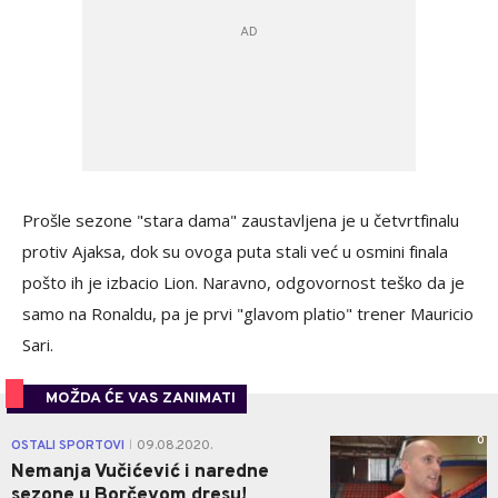
Prošle sezone "stara dama" zaustavljena je u četvrtfinalu
protiv Ajaksa, dok su ovoga puta stali već u osmini finala
pošto ih je izbacio Lion. Naravno, odgovornost teško da je
samo na Ronaldu, pa je prvi "glavom platio" trener Mauricio
Sari.
MOŽDA ĆE VAS ZANIMATI
0
OSTALI SPORTOVI
09.08.2020.
|
Nemanja Vučićević i naredne
sezone u Borčevom dresu!