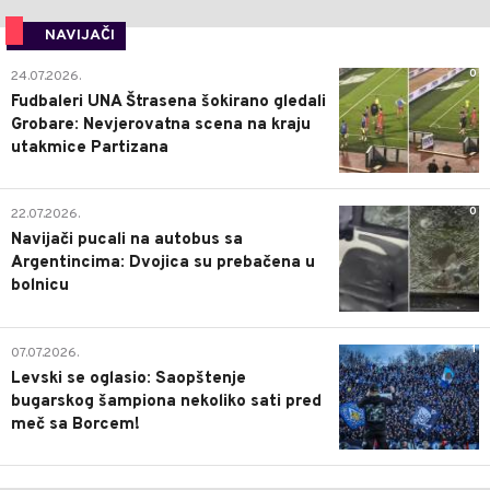
NAVIJAČI
0
24.07.2026.
Fudbaleri UNA Štrasena šokirano gledali
Grobare: Nevjerovatna scena na kraju
utakmice Partizana
0
22.07.2026.
Navijači pucali na autobus sa
Argentincima: Dvojica su prebačena u
bolnicu
1
07.07.2026.
Levski se oglasio: Saopštenje
bugarskog šampiona nekoliko sati pred
meč sa Borcem!