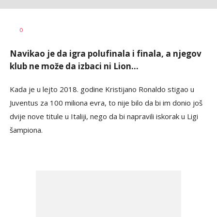
Milutin
AUTOR
0
Vujičić
Navikao je da igra polufinala i finala, a njegov
klub ne može da izbaci ni Lion...
Kada je u lejto 2018. godine Kristijano Ronaldo stigao u
Juventus za 100 miliona evra, to nije bilo da bi im donio još
dvije nove titule u Italiji, nego da bi napravili iskorak u Ligi
šampiona.