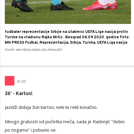
fudbaler reprezentacije Srbije na utakmici UEFA Lige nacija protiv
Turske na stadionu Rajko Mitic , Beograd 06.09.2020. godine Foto:
MN PRESS Fudbal, Reprezentacija, Srbija, Turska, UEFA Liga nacija
IZVOR: MN PRESS/NEBOJŠA PARAUŠIĆ
21
:
23
36' - Karton!
Jazidži dobija žuti karton, neki bi rekli konačno.
Mnogo grubosti od početka meča, sada je Radonjić "dobio
po nogama" i pobunio se.