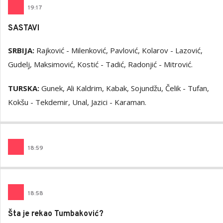
19
:
17
SASTAVI
SRBIJA:
Rajković - Milenković, Pavlović, Kolarov - Lazović,
Gudelj, Maksimović, Kostić - Tadić, Radonjić - Mitrović.
TURSKA:
Gunek, Ali Kaldrim, Kabak, Sojundžu, Čelik - Tufan,
Kokšu - Tekdemir, Unal, Jazici - Karaman.
18
:
59
18
:
58
Šta je rekao Tumbaković?