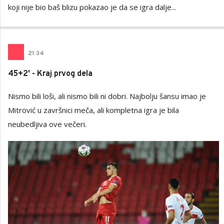
koji nije bio baš blizu pokazao je da se igra dalje...
21
:
34
45+2' - Kraj prvog dela
Nismo bili loši, ali nismo bili ni dobri. Najbolju šansu imao je
Mitrović u završnici meča, ali kompletna igra je bila
neubedljiva ove večeri.