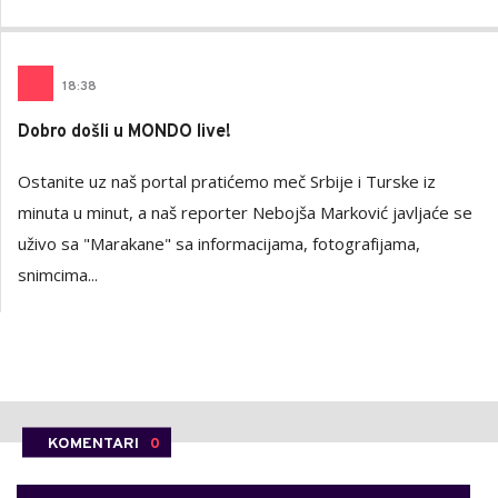
18
:
38
Dobro došli u MONDO live!
Ostanite uz naš portal pratićemo meč Srbije i Turske iz
minuta u minut, a naš reporter Nebojša Marković javljaće se
uživo sa "Marakane" sa informacijama, fotografijama,
snimcima...
KOMENTARI
0