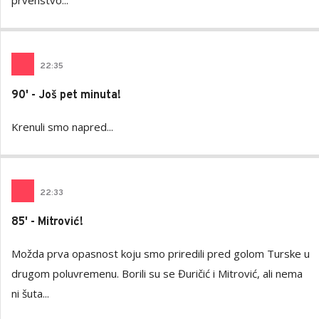
prvenstvo...
22
:
35
90' - Još pet minuta!
Krenuli smo napred...
22
:
33
85' - Mitrović!
Možda prva opasnost koju smo priredili pred golom Turske u
drugom poluvremenu. Borili su se Đuričić i Mitrović, ali nema
ni šuta...