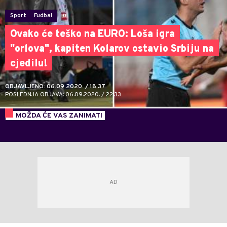
Sport
Fudbal
0
Ovako će teško na EURO: Loša igra
"orlova", kapiten Kolarov ostavio Srbiju na
cjedilu!
OBJAVLJENO: 06.09.2020. / 18:37
POSLEDNJA OBJAVA: 06.09.2020. / 22:33
MOŽDA ĆE VAS ZANIMATI