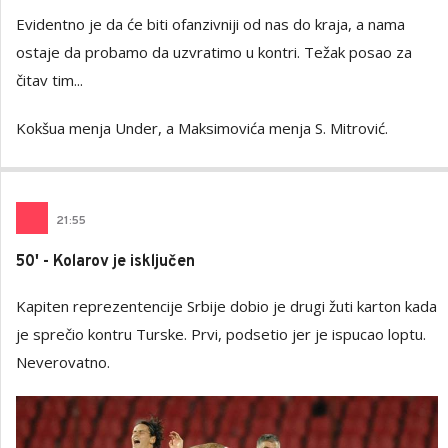
Evidentno je da će biti ofanzivniji od nas do kraja, a nama
ostaje da probamo da uzvratimo u kontri. Težak posao za
čitav tim...
Kokšua menja Under, a Maksimovića menja S. Mitrović.
21
:
55
50' - Kolarov je isključen
Kapiten reprezentencije Srbije dobio je drugi žuti karton kada
je sprečio kontru Turske. Prvi, podsetio jer je ispucao loptu.
Neverovatno.