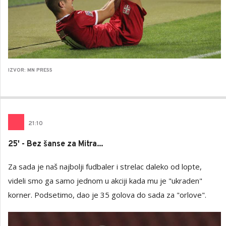
IZVOR: MN PRESS
21
:
10
25' - Bez šanse za Mitra...
Za sada je naš najbolji fudbaler i strelac daleko od lopte,
videli smo ga samo jednom u akciji kada mu je "ukraden"
korner. Podsetimo, dao je 35 golova do sada za "orlove".