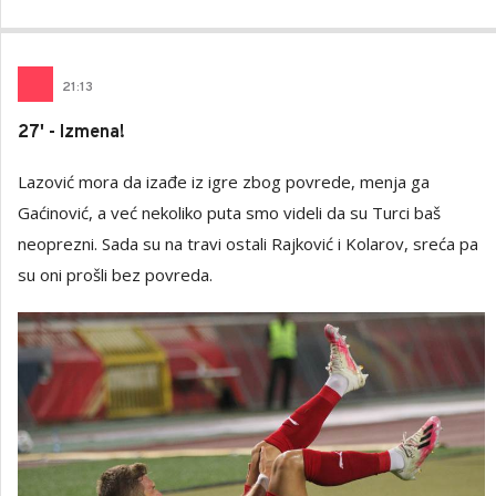
21
:
13
27' - Izmena!
Lazović mora da izađe iz igre zbog povrede, menja ga
Gaćinović, a već nekoliko puta smo videli da su Turci baš
neoprezni. Sada su na travi ostali Rajković i Kolarov, sreća pa
su oni prošli bez povreda.