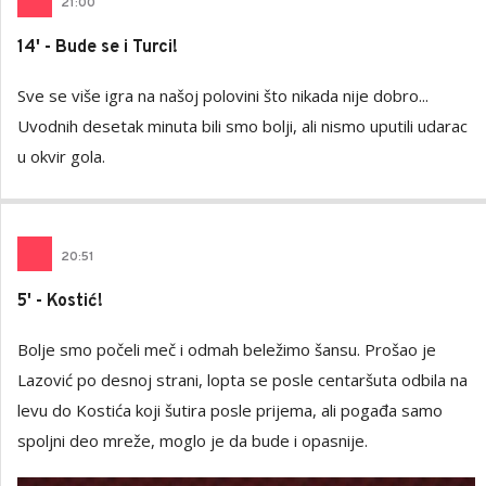
21
:
00
14' - Bude se i Turci!
Sve se više igra na našoj polovini što nikada nije dobro...
Uvodnih desetak minuta bili smo bolji, ali nismo uputili udarac
u okvir gola.
20
:
51
5' - Kostić!
Bolje smo počeli meč i odmah beležimo šansu. Prošao je
Lazović po desnoj strani, lopta se posle centaršuta odbila na
levu do Kostića koji šutira posle prijema, ali pogađa samo
spoljni deo mreže, moglo je da bude i opasnije.