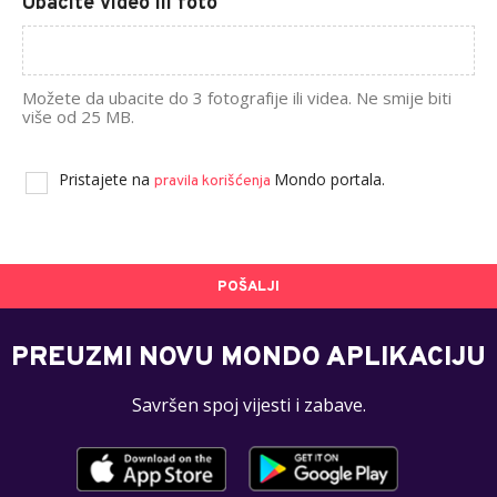
Ubacite video ili foto
Možete da ubacite do 3 fotografije ili videa. Ne smije biti
više od 25 MB.
Pristajete na
Mondo portala.
pravila korišćenja
POŠALJI
PREUZMI NOVU MONDO APLIKACIJU
Savršen spoj vijesti i zabave.