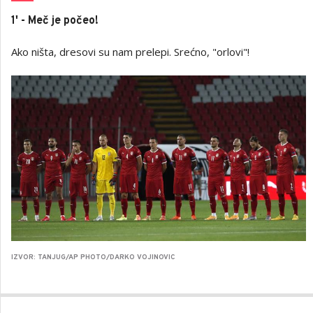
1' - Meč je počeo!
Ako ništa, dresovi su nam prelepi. Srećno, "orlovi"!
IZVOR: TANJUG/AP PHOTO/DARKO VOJINOVIC