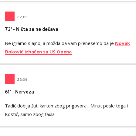
22
:
19
73' - Ništa se ne dešava
Ne igramo sjajno, a možda da vam prenesemo da je
Novak
Đoković izbačen sa US Opena
.
22
:
06
61' - Nervoza
Tadić dobija žuti karton zbog prigovora... Minut posle toga i
Kostić, samo zbog faula.