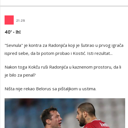
21
:
28
40' - Ih!
"Sevnula" je kontra za Radonjića koji je šutirao u prvog igrača
ispred sebe, da bi potom probao i Kostić. Isti rezultat...
Nakon toga Kokču ruši Radonjića u kaznenom prostoru, da li
je bilo za penal?
Ništa nije rekao Belorus sa pištaljkom u ustima.