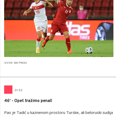
IZVOR: MN PRESS
21
:
52
46' - Opet tražimo penal!
Pao je Tadić u kaznenom prostoru Turske, ali beloruski sudija