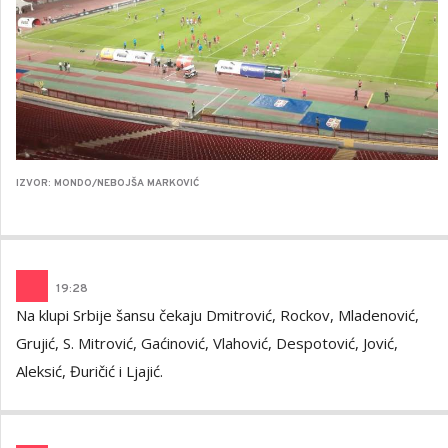
IZVOR: MONDO/NEBOJŠA MARKOVIĆ
19
:
28
Na klupi Srbije šansu čekaju Dmitrović, Rockov, Mladenović,
Grujić, S. Mitrović, Gaćinović, Vlahović, Despotović, Jović,
Aleksić, Đuričić i Ljajić.