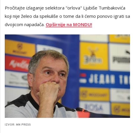
Pročitajte izlaganje selektora "orlova" Ljubiše Tumbakovića
koji nije želeo da spekuliše o tome da li ćemo ponovo igrati sa
dvojicom napadača.
Opširnije na MONDU!
IZVOR: MN PRESS