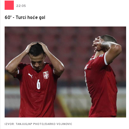
22
:
05
60' - Turci hoće gol
IZVOR: TANJUG/AP PHOTO/DARKO VOJINOVIC