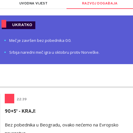
UVODNA VIJEST
RAZVOJ DOGAĐAJA
UKRATKO
Meč je završen bez pobednika 0:0.
Srbija naredni meč igra u oktobru protiv Norveške.
Milutin
AUTOR
Vujičić
22
:
39
90+5' - KRAJ!
Bez pobednika u Beogradu, ovako nećemo na Evropsko