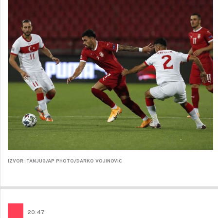
IZVOR: TANJUG/AP PHOTO/DARKO VOJINOVIC
20
:
47