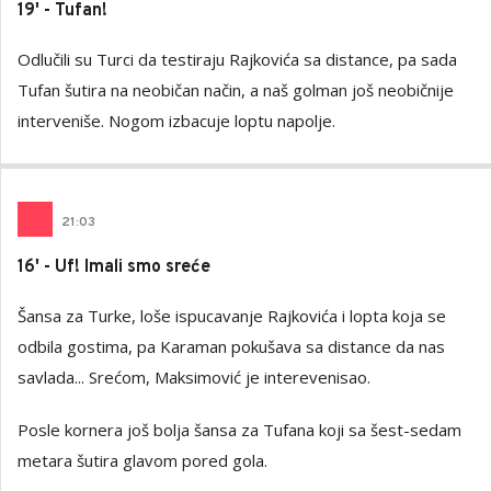
19' - Tufan!
Odlučili su Turci da testiraju Rajkovića sa distance, pa sada
Tufan šutira na neobičan način, a naš golman još neobičnije
interveniše. Nogom izbacuje loptu napolje.
21
:
03
16' - Uf! Imali smo sreće
Šansa za Turke, loše ispucavanje Rajkovića i lopta koja se
odbila gostima, pa Karaman pokušava sa distance da nas
savlada... Srećom, Maksimović je interevenisao.
Posle kornera još bolja šansa za Tufana koji sa šest-sedam
metara šutira glavom pored gola.