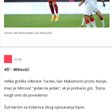
IZVOR: MN PRESS/NEBOJŠA PARAUŠIĆ
21
:
32
45' - Mitrović!
Velika greška odbrane Turske, kao Maksimović protiv Rusije,
imao je Mitrović "jedan na jedan", ali je prebacio gol... Šteta,
mogli smo da povedemo!
Žuti karton za Kolarova zbog ispucavanja lopte.