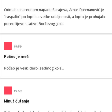
Odmah u narednom napadu Sarajeva, Amar Rahmanović je
"raspalio" po lopti sa velike udaljenosti, a lopta je prohujala
pored lijeve stative Borčevog gola.
19
:
59
Počeo je meč
Počeo je veliki derbi sedmog kola...
19
:
59
Minut ćutanja