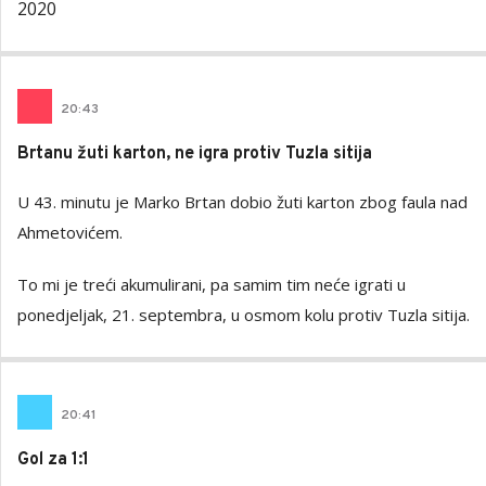
2020
20
:
43
Brtanu žuti karton, ne igra protiv Tuzla sitija
U 43. minutu je Marko Brtan dobio žuti karton zbog faula nad
Ahmetovićem.
To mi je treći akumulirani, pa samim tim neće igrati u
ponedjeljak, 21. septembra, u osmom kolu protiv Tuzla sitija.
20
:
41
Gol za 1:1