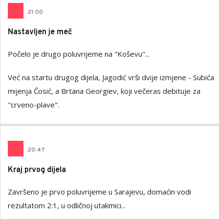
21
:
00
Nastavljen je meč
Počelo je drugo poluvrijeme na "Koševu"...
Već na startu drugog dijela, Jagodić vrši dvije izmjene - Subića
mijenja Ćosić, a Brtana Georgiev, koji večeras debituje za
"crveno-plave".
20
:
47
Kraj prvog dijela
Završeno je prvo poluvrijeme u Sarajevu, domaćin vodi
rezultatom 2:1, u odličnoj utakmici...