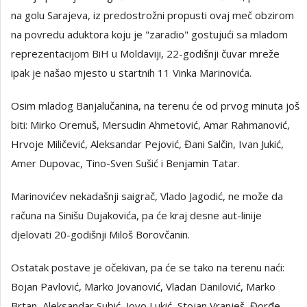
na golu Sarajeva, iz predostrožni propusti ovaj meč obzirom
na povredu aduktora koju je "zaradio" gostujući sa mladom
reprezentacijom BiH u Moldaviji, 22-godišnji čuvar mreže
ipak je našao mjesto u startnih 11 Vinka Marinovića.
Osim mladog Banjalučanina, na terenu će od prvog minuta još
biti: Mirko Oremuš, Mersudin Ahmetović, Amar Rahmanović,
Hrvoje Miličević, Aleksandar Pejović, Đani Salčin, Ivan Jukić,
Amer Dupovac, Tino-Sven Sušić i Benjamin Tatar.
Marinovićev nekadašnji saigrač, Vlado Jagodić, ne može da
računa na Sinišu Dujakovića, pa će kraj desne aut-linije
djelovati 20-godišnji Miloš Borovčanin.
Ostatak postave je očekivan, pa će se tako na terenu naći:
Bojan Pavlović, Marko Jovanović, Vladan Danilović, Marko
Brtan, Aleksandar Subić, Jovo Lukić, Stojan Vranješ, Đorđe