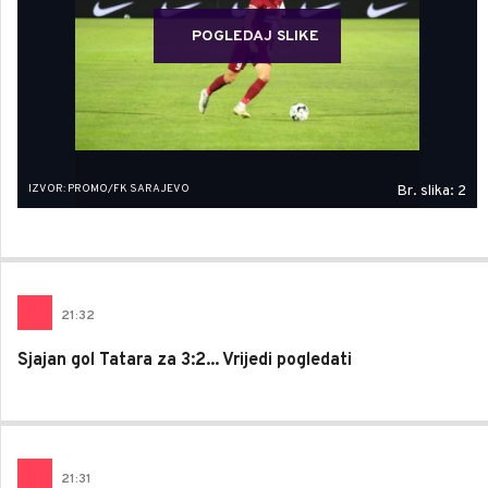
POGLEDAJ SLIKE
IZVOR: PROMO/FK SARAJEVO
Br. slika: 2
21
:
32
Sjajan gol Tatara za 3:2... Vrijedi pogledati
21
:
31