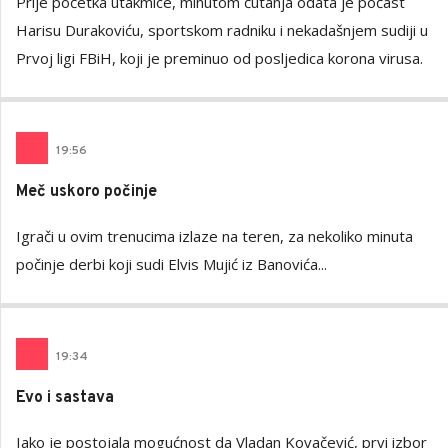
Prije početka utakmice, minutom ćutanja odata je počast
Harisu Durakoviću, sportskom radniku i nekadašnjem sudiji u
Prvoj ligi FBiH, koji je preminuo od posljedica korona virusa.
19
:
56
Meč uskoro počinje
Igrači u ovim trenucima izlaze na teren, za nekoliko minuta
počinje derbi koji sudi Elvis Mujić iz Banovića...
19
:
34
Evo i sastava
Iako je postojala mogućnost da Vladan Kovačević, prvi izbor