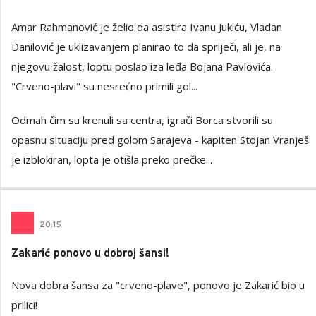
Amar Rahmanović je želio da asistira Ivanu Jukiću, Vladan
Danilović je uklizavanjem planirao to da spriječi, ali je, na
njegovu žalost, loptu poslao iza leđa Bojana Pavlovića.
"Crveno-plavi" su nesrećno primili gol...
Odmah čim su krenuli sa centra, igrači Borca stvorili su
opasnu situaciju pred golom Sarajeva - kapiten Stojan Vranješ
je izblokiran, lopta je otišla preko prečke...
20
:
15
Zakarić ponovo u dobroj šansi!
Nova dobra šansa za "crveno-plave", ponovo je Zakarić bio u
prilici!