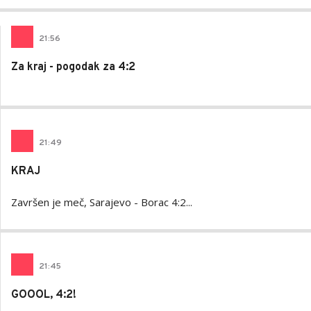
21
:
56
Za kraj - pogodak za 4:2
21
:
49
KRAJ
Završen je meč, Sarajevo - Borac 4:2...
21
:
45
GOOOL, 4:2!