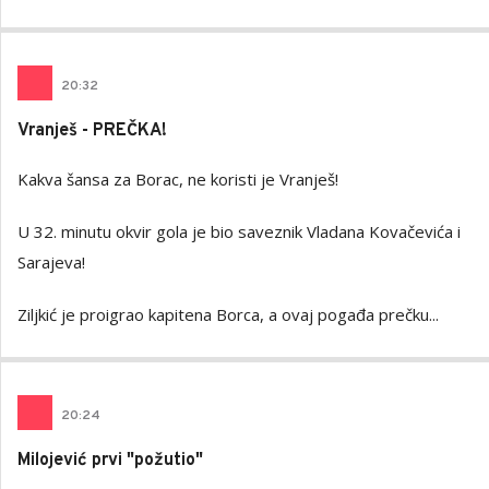
20
:
32
Vranješ - PREČKA!
Kakva šansa za Borac, ne koristi je Vranješ!
U 32. minutu okvir gola je bio saveznik Vladana Kovačevića i
Sarajeva!
Ziljkić je proigrao kapitena Borca, a ovaj pogađa prečku...
20
:
24
Milojević prvi "požutio"