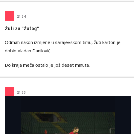
21
:
34
Žuti za "Žutog"
Odmah nakon izmjene u sarajevskom timu, žuti karton je
dobio Vladan Danilović.
Do kraja meča ostalo je još deset minuta.
21
:
33