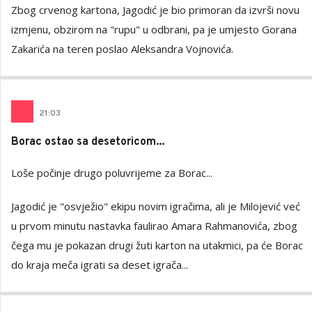
Zbog crvenog kartona, Jagodić je bio primoran da izvrši novu
izmjenu, obzirom na "rupu" u odbrani, pa je umjesto Gorana
Zakarića na teren poslao Aleksandra Vojnovića.
21
:
03
Borac ostao sa desetoricom...
Loše počinje drugo poluvrijeme za Borac...
Jagodić je "osvježio" ekipu novim igračima, ali je Milojević već
u prvom minutu nastavka faulirao Amara Rahmanovića, zbog
čega mu je pokazan drugi žuti karton na utakmici, pa će Borac
do kraja meča igrati sa deset igrača...