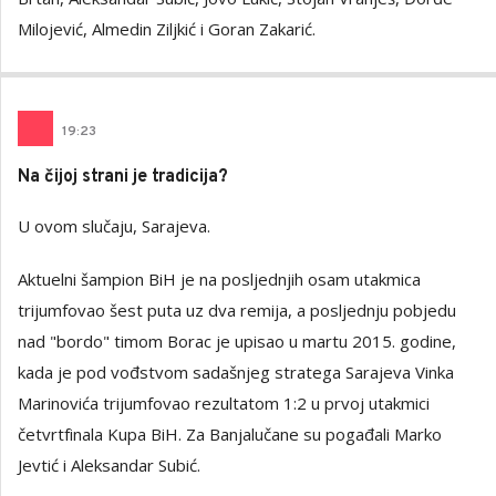
Milojević, Almedin Ziljkić i Goran Zakarić.
19
:
23
Na čijoj strani je tradicija?
U ovom slučaju, Sarajeva.
Aktuelni šampion BiH je na posljednjih osam utakmica
trijumfovao šest puta uz dva remija, a posljednju pobjedu
nad "bordo" timom Borac je upisao u martu 2015. godine,
kada je pod vođstvom sadašnjeg stratega Sarajeva Vinka
Marinovića trijumfovao rezultatom 1:2 u prvoj utakmici
četvrtfinala Kupa BiH. Za Banjalučane su pogađali Marko
Jevtić i Aleksandar Subić.