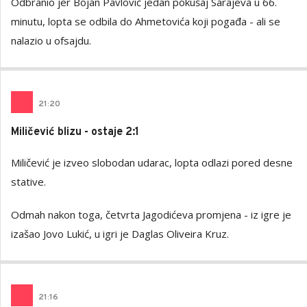
Odbranio jer Bojan Pavlović jedan pokušaj Sarajeva u 66.
minutu, lopta se odbila do Ahmetovića koji pogađa - ali se
nalazio u ofsajdu.
21
:
20
Miličević blizu - ostaje 2:1
Miličević je izveo slobodan udarac, lopta odlazi pored desne
stative.
Odmah nakon toga, četvrta Jagodićeva promjena - iz igre je
izašao Jovo Lukić, u igri je Daglas Oliveira Kruz.
21
:
16