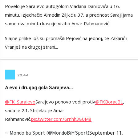
Povelo je Sarajevo autogolom Vladana Danilovića u 16.
minutu, izjednačio Almedin Ziljkić u 37, a prednost Sarajlijama
samo dva minuta kasnije vratio Amar Rahmanović.
Sjajne prilike još su promašili Pejović na jednoj, te Zakarić i
Vranješ na drugoj strani...
20
:
44
A evo i drugog gola Sarajeva...
@FK_Sarajevo
Sarajevo ponovo vodi protiv
@FKBoracBL
,
sada je 2:1. Strijelac je Amar
Rahmanović.
pic.twitter.com/6rnhh380M8
September 11,
— Mondo.ba Sport (@MondoBiHSport)