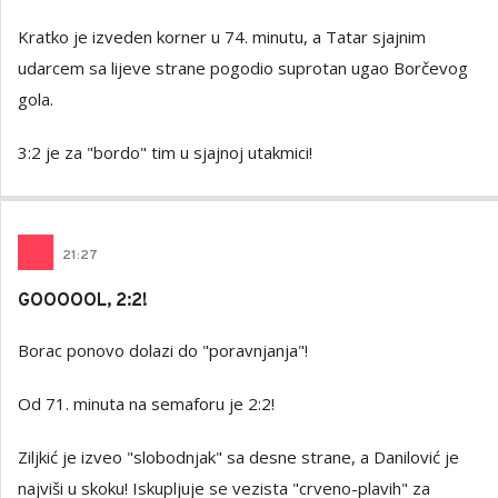
Kratko je izveden korner u 74. minutu, a Tatar sjajnim
udarcem sa lijeve strane pogodio suprotan ugao Borčevog
gola.
3:2 je za "bordo" tim u sjajnoj utakmici!
21
:
27
GOOOOOL, 2:2!
Borac ponovo dolazi do "poravnjanja"!
Od 71. minuta na semaforu je 2:2!
Ziljkić je izveo "slobodnjak" sa desne strane, a Danilović je
najviši u skoku! Iskupljuje se vezista "crveno-plavih" za