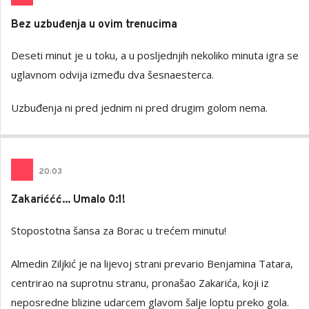
Bez uzbuđenja u ovim trenucima
Deseti minut je u toku, a u posljednjih nekoliko minuta igra se
uglavnom odvija između dva šesnaesterca.
Uzbuđenja ni pred jednim ni pred drugim golom nema.
20
:
03
Zakariććć... Umalo 0:1!
Stopostotna šansa za Borac u trećem minutu!
Almedin Ziljkić je na lijevoj strani prevario Benjamina Tatara,
centrirao na suprotnu stranu, pronašao Zakarića, koji iz
neposredne blizine udarcem glavom šalje loptu preko gola.