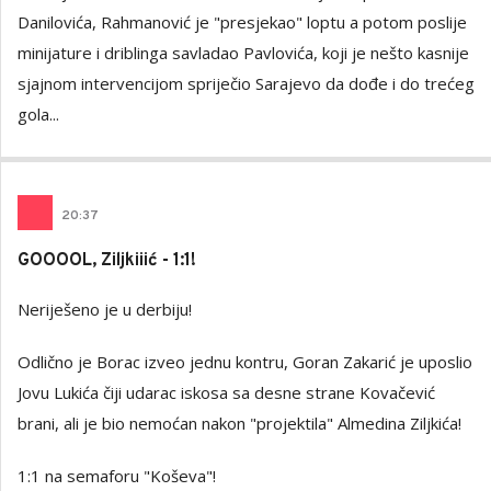
Danilovića, Rahmanović je "presjekao" loptu a potom poslije
minijature i driblinga savladao Pavlovića, koji je nešto kasnije
sjajnom intervencijom spriječio Sarajevo da dođe i do trećeg
gola...
20
:
37
GOOOOL, Ziljkiiić - 1:1!
Neriješeno je u derbiju!
Odlično je Borac izveo jednu kontru, Goran Zakarić je uposlio
Jovu Lukića čiji udarac iskosa sa desne strane Kovačević
brani, ali je bio nemoćan nakon "projektila" Almedina Ziljkića!
1:1 na semaforu "Koševa"!