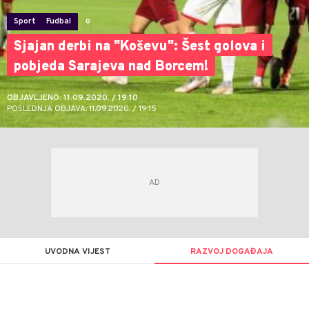
Sport
Fudbal
0
Sjajan derbi na "Koševu": Šest golova i
pobjeda Sarajeva nad Borcem!
OBJAVLJENO: 11.09.2020. / 19:10
POSLEDNJA OBJAVA: 11.09.2020. / 19:15
UVODNA VIJEST
RAZVOJ DOGAĐAJA
Dragan
AUTOR
Šutvić