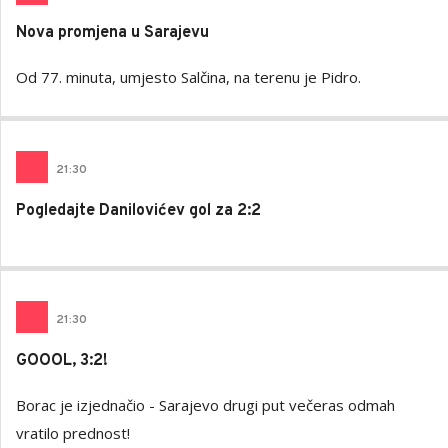
Nova promjena u Sarajevu
Od 77. minuta, umjesto Salčina, na terenu je Pidro.
21
:
30
Pogledajte Danilovićev gol za 2:2
21
:
30
GOOOL, 3:2!
Borac je izjednačio - Sarajevo drugi put večeras odmah
vratilo prednost!