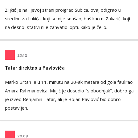
Ziljkić je na lijevoj strani proigrao Subića, ovaj odigrao u
sredinu za Lukića, koji se nije snašao, baš kao ni Zakarić, koji
na desnoj stativi nije zahvatio loptu kako je želio.
20
:
12
Tatar direktno u Pavlovića
Marko Brtan je u 11. minutu na 20-ak metara od gola faulirao
Amara Rahmanovića, Mujić je dosudio "slobodnjak", dobro ga
je izveo Benjamin Tatar, ali je Bojan Pavlović bio dobro
postavljen.
20
:
09