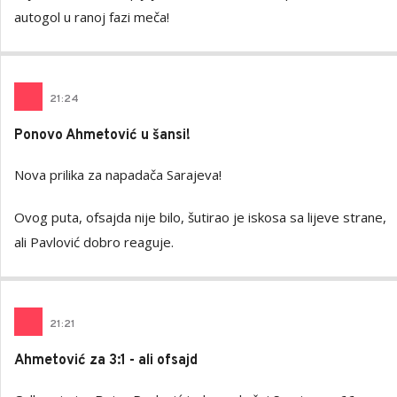
autogol u ranoj fazi meča!
21
:
24
Ponovo Ahmetović u šansi!
Nova prilika za napadača Sarajeva!
Ovog puta, ofsajda nije bilo, šutirao je iskosa sa lijeve strane,
ali Pavlović dobro reaguje.
21
:
21
Ahmetović za 3:1 - ali ofsajd