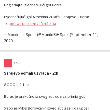
Pogledajte izjednačujući gol Borca:
Izjednačujući gol Almedina Ziljkića, Sarajevo - Borac
1:1.
pic.twitter.com/7aftHfh3Ra
September 11,
— Mondo.ba Sport (@MondoBiHSport)
2020
20
:
41
Sarajevo odmah uzvraća - 2:1!
GOOOL, 2:1 je!
Borac je praktično iz svog aut-udarca primio gol.
Slabo je Miloš Borovčanin izveo aut u želji da uposli