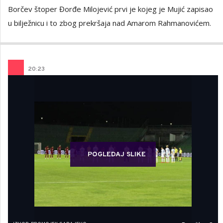
Borčev štoper Đorđe Milojević prvi je kojeg je Mujić zapisao
u bilježnicu i to zbog prekršaja nad Amarom Rahmanovićem.
20
:
23
POGLEDAJ SLIKE