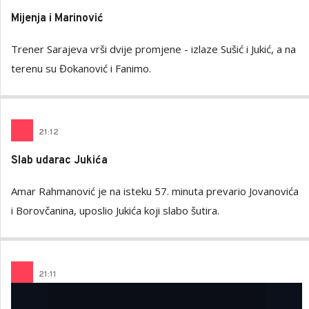
Mijenja i Marinović
Trener Sarajeva vrši dvije promjene - izlaze Sušić i Jukić, a na
terenu su Đokanović i Fanimo.
21
:
12
Slab udarac Jukića
Amar Rahmanović je na isteku 57. minuta prevario Jovanovića
i Borovčanina, uposlio Jukića koji slabo šutira.
21
:
11