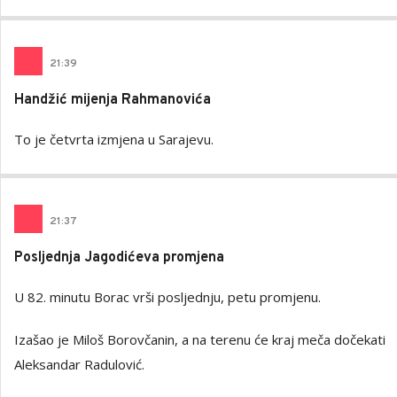
21
:
39
Handžić mijenja Rahmanovića
To je četvrta izmjena u Sarajevu.
21
:
37
Posljednja Jagodićeva promjena
U 82. minutu Borac vrši posljednju, petu promjenu.
Izašao je Miloš Borovčanin, a na terenu će kraj meča dočekati
Aleksandar Radulović.