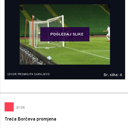
POGLEDAJ SLIKE
IZVOR: PROMO/FK SARAJEVO
Br. slika: 4
21
:
05
Treća Borčeva promjena