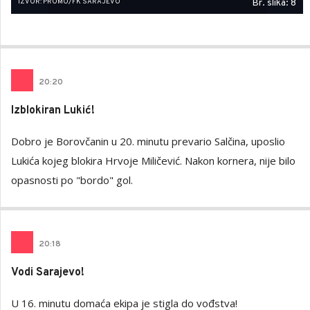
IZVOR: PROMO/FK SARAJEVO
Br. slika: 8
20
:
20
Izblokiran Lukić!
Dobro je Borovčanin u 20. minutu prevario Salčina, uposlio
Lukića kojeg blokira Hrvoje Miličević. Nakon kornera, nije bilo
opasnosti po "bordo" gol.
20
:
18
Vodi Sarajevo!
U 16. minutu domaća ekipa je stigla do vođstva!