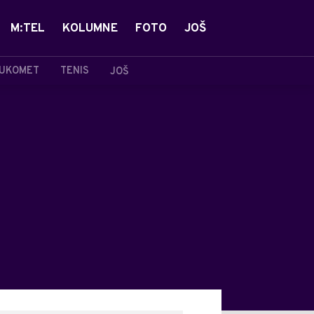
M:TEL
KOLUMNE
FOTO
JOŠ
UKOMET
TENIS
JOŠ