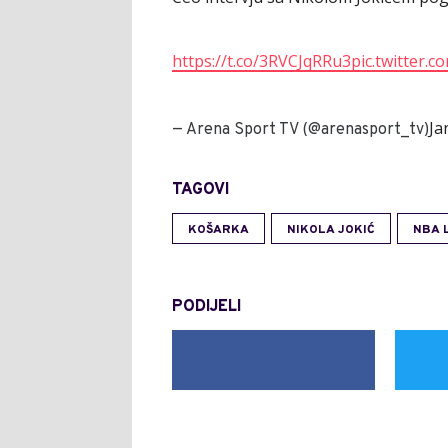
https://t.co/3RVCJqRRu3
pic.twitter
Ja
— Arena Sport TV (@arenasport_tv)
TAGOVI
KOŠARKA
NIKOLA JOKIĆ
NBA 
PODIJELI