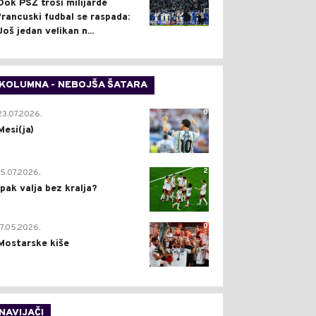
Dok PSŽ troši milijarde
francuski fudbal se raspada:
Još jedan velikan n...
KOLUMNA - NEBOJŠA ŠATARA
0
23.07.2026.
Mesi(ja)
2
15.07.2026.
Ipak valja bez kralja?
0
17.05.2026.
Mostarske kiše
NAVIJAČI