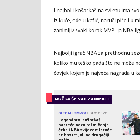
I najbolji košarkaš na svijetu ima svo
iz kuće, ode u kafić, naruči piće i u mi
zanimljiv svaki korak MVP-ija NBA lig
Najbolji igrač NBA za prethodnu sezo
koliko mu teško pada što ne može non
čovjek kojem je najveća nagrada u kar
MOŽDA ĆE VAS ZANIMATI
GLEDALI BISMO!
01.01.2022.
|
Legendarni košarkaš
pokreće novo takmičenje -
čeka i NBA zvijezde: Igraće
se basket, ali na drugačiji