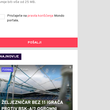
smije biti više od 25 MB.
Pristajete na
pravila korišćenja
Mondo
portala.
POŠALJI
NAJNOVIJE
0
Pre 3 min
FUDBAL
ŽELJEZNIČAR BEZ 11 IGRAČA
PROTIV BSK-A!? OGROMNI