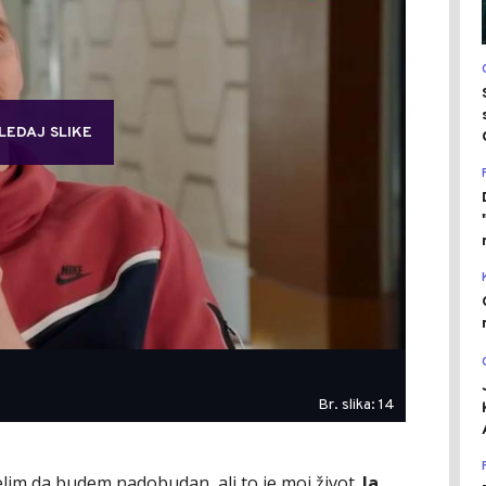
LEDAJ SLIKE
Br. slika: 14
elim da budem nadobudan, ali to je moj život.
Ja