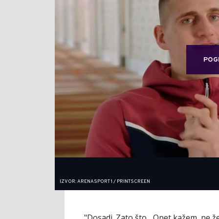
POG
IZVOR: ARENASPORT 1 / PRINTSCREEN
"Dosadi. Zato što... Opet kažem, ne ž