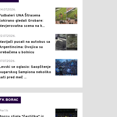
0
24.07.2026.
Fudbaleri UNA Štrasena
šokirano gledali Grobare:
Nevjerovatna scena na k...
0
22.07.2026.
Navijači pucali na autobus sa
Argentincima: Dvojica su
prebačena u bolnicu
1
07.07.2026.
Levski se oglasio: Saopštenje
bugarskog šampiona nekoliko
sati pred meč ...
FK BORAC
0
Pre 1 h
Borcu stigla "čestitka" iz