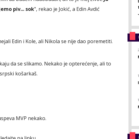
emo piv... sok
", rekao je Jokić, a Edin Avdić
li Edin i Kole, ali Nikola se nije dao poremetiti.
kaju da se slikamo. Nekako je opterećenje, ali to
e srpski košarkaš.
li uspeva MVP nekako.
edajte na linku