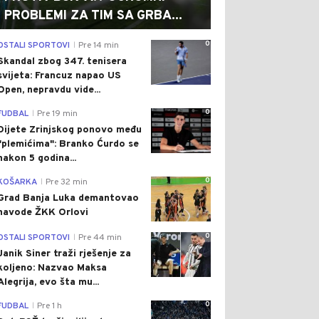
PROBLEMI ZA TIM SA GRBA...
0
OSTALI SPORTOVI
Pre 14 min
|
Skandal zbog 347. tenisera
svijeta: Francuz napao US
Open, nepravdu vide...
0
FUDBAL
Pre 19 min
|
Dijete Zrinjskog ponovo među
"plemićima": Branko Ćurdo se
nakon 5 godina...
0
KOŠARKA
Pre 32 min
|
Grad Banja Luka demantovao
navode ŽKK Orlovi
0
OSTALI SPORTOVI
Pre 44 min
|
Janik Siner traži rješenje za
koljeno: Nazvao Maksa
Alegrija, evo šta mu...
0
FUDBAL
Pre 1 h
|