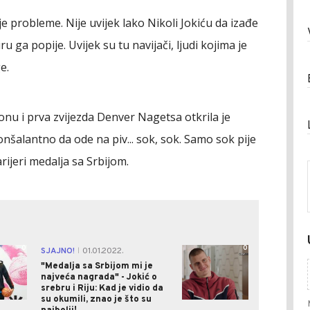
je probleme. Nije uvijek lako Nikoli Jokiću da izađe
ru ga popije. Uvijek su tu navijači, ljudi kojima je
e.
nu i prva zvijezda Denver Nagetsa otkrila je
šalantno da ode na piv... sok, sok. Samo sok pije
ijeri medalja sa Srbijom.
0
0
SJAJNO!
01.01.2022.
|
"Medalja sa Srbijom mi je
najveća nagrada" - Jokić o
srebru i Riju: Kad je vidio da
su okumili, znao je što su