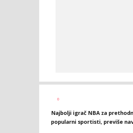
Haris
AUTOR
0
Krhalić
Najbolji igrač NBA za prethod
popularni sportisti, previše n