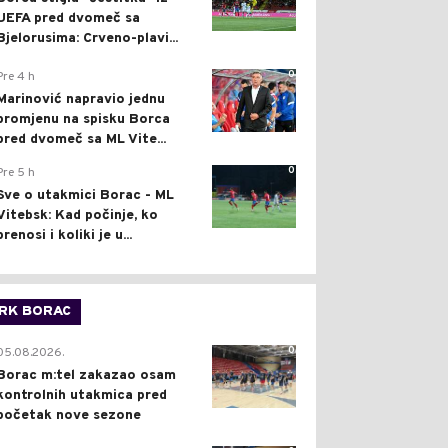
UEFA pred dvomeč sa
Bjelorusima: Crveno-plavi...
0
Pre 4 h
Marinović napravio jednu
promjenu na spisku Borca
pred dvomeč sa ML Vite...
0
Pre 5 h
Sve o utakmici Borac - ML
Vitebsk: Kad počinje, ko
prenosi i koliki je u...
RK BORAC
0
05.08.2026.
Borac m:tel zakazao osam
kontrolnih utakmica pred
početak nove sezone