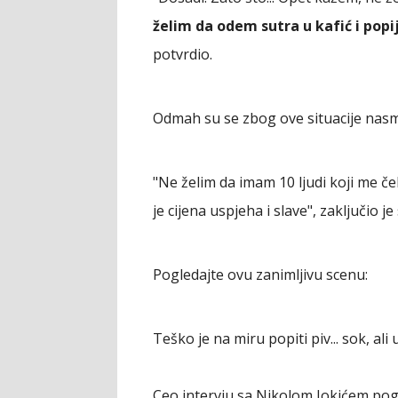
želim da odem sutra u kafić i popij
potvrdio.
Odmah su se zbog ove situacije nasmeja
"Ne želim da imam 10 ljudi koji me če
je cijena uspjeha i slave", zaključio j
Pogledajte ovu zanimljivu scenu:
Teško je na miru popiti piv... sok, a
Ceo intervju sa Nikolom Jokićem pogl