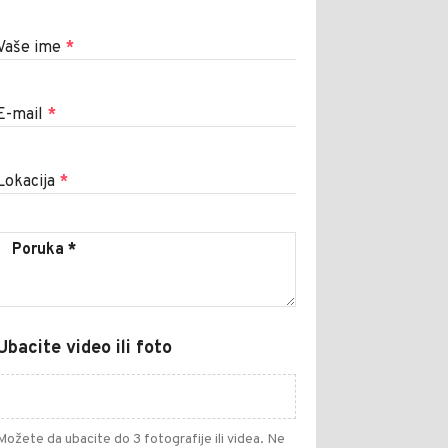
Vaše ime
*
E-mail
*
Lokacija
*
Ubacite video ili foto
Možete da ubacite do 3 fotografije ili videa. Ne