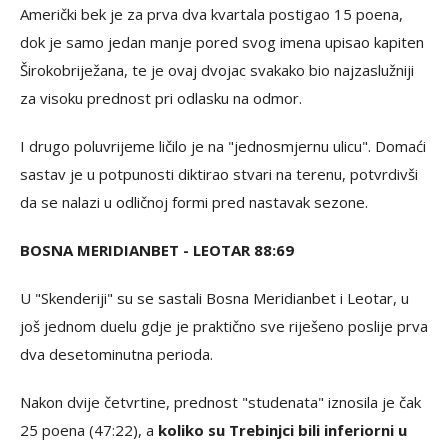
Američki bek je za prva dva kvartala postigao 15 poena,
dok je samo jedan manje pored svog imena upisao kapiten
Širokobriježana, te je ovaj dvojac svakako bio najzaslužniji
za visoku prednost pri odlasku na odmor.
I drugo poluvrijeme ličilo je na "jednosmjernu ulicu". Domaći
sastav je u potpunosti diktirao stvari na terenu, potvrdivši
da se nalazi u odličnoj formi pred nastavak sezone.
BOSNA MERIDIANBET - LEOTAR 88:69
U "Skenderiji" su se sastali Bosna Meridianbet i Leotar, u
još jednom duelu gdje je praktično sve riješeno poslije prva
dva desetominutna perioda.
Nakon dvije četvrtine, prednost "studenata" iznosila je čak
25 poena (47:22), a
koliko su Trebinjci bili inferiorni u