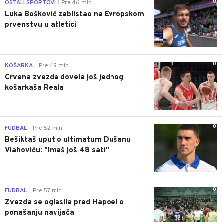
0
OSTALI SPORTOVI
Pre 46 min
|
Luka Bošković zablistao na Evropskom
prvenstvu u atletici
0
KOŠARKA
Pre 49 min
|
Crvena zvezda dovela još jednog
košarkaša Reala
0
FUDBAL
Pre 52 min
|
Bešiktaš uputio ultimatum Dušanu
Vlahoviću: "Imaš još 48 sati"
0
FUDBAL
Pre 57 min
|
Zvezda se oglasila pred Hapoel o
ponašanju navijača