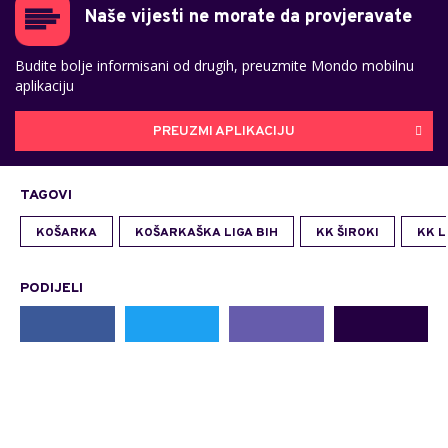
Naše vijesti ne morate da provjeravate
Budite bolje informisani od drugih, preuzmite Mondo mobilnu
aplikaciju
PREUZMI APLIKACIJU
TAGOVI
KOŠARKA
KOŠARKAŠKA LIGA BIH
KK ŠIROKI
KK 
PODIJELI