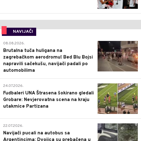
NAVIJAČI
0
08.08.2026.
Brutalna tuča huligana na
zagrebačkom aerodromu! Bed Blu Bojsi
napravili sačekušu, navijači padali po
automobilima
0
24.07.2026.
Fudbaleri UNA Štrasena šokirano gledali
Grobare: Nevjerovatna scena na kraju
utakmice Partizana
0
22.07.2026.
Navijači pucali na autobus sa
Argentincima: Dvojica su prebačena u