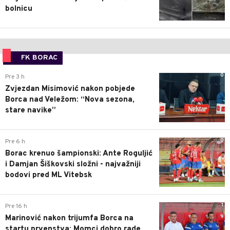
bolnicu
FK BORAC
0
Pre 3 h
Zvjezdan Misimović nakon pobjede
Borca nad Veležom: “Nova sezona,
stare navike”
0
Pre 6 h
Borac krenuo šampionski: Ante Roguljić
i Damjan Šiškovski složni - najvažniji
bodovi pred ML Vitebsk
1
Pre 16 h
Marinović nakon trijumfa Borca na
startu prvenstva: Momci dobro rade,