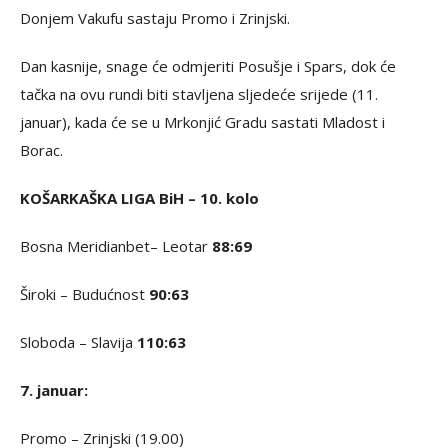
Donjem Vakufu sastaju Promo i Zrinjski.
Dan kasnije, snage će odmjeriti Posušje i Spars, dok će
tačka na ovu rundi biti stavljena sljedeće srijede (11.
januar), kada će se u Mrkonjić Gradu sastati Mladost i
Borac.
KOŠARKAŠKA LIGA BiH – 10. kolo
Bosna Meridianbet– Leotar
88:69
Široki – Budućnost
90:63
Sloboda – Slavija
110:63
7. januar:
Promo – Zrinjski (19.00)