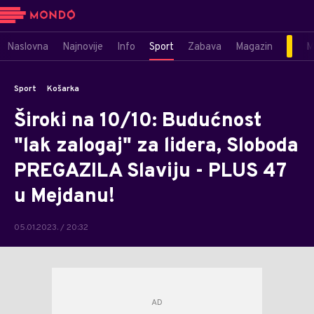
Naslovna
Najnovije
Info
Sport
Zabava
Magazin
M
Sport
Košarka
Široki na 10/10: Budućnost
"lak zalogaj" za lidera, Sloboda
PREGAZILA Slaviju - PLUS 47
u Mejdanu!
05.01.2023. / 20:32