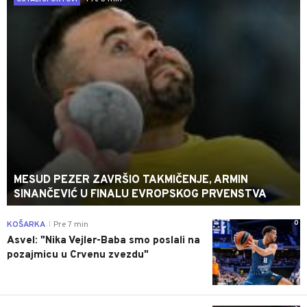
MESUD PEZER ZAVRŠIO TAKMIČENJE, ARMIN
SINANČEVIĆ U FINALU EVROPSKOG PRVENSTVA
0
KOŠARKA
Pre 7 min
|
Asvel: "Nika Vejler-Baba smo poslali na
pozajmicu u Crvenu zvezdu"