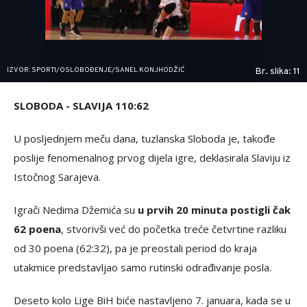
IZVOR: SPORT1/OSLOBOĐENJE/SANEL KONJHODŽIĆ
Br. slika: 11
SLOBODA - SLAVIJA 110:62
U posljednjem meču dana, tuzlanska Sloboda je, takođe
poslije fenomenalnog prvog dijela igre, deklasirala Slaviju iz
Istočnog Sarajeva.
Igrači Nedima Džemića su
u prvih 20 minuta postigli čak
62 poena
, stvorivši već do početka treće četvrtine razliku
od 30 poena (62:32), pa je preostali period do kraja
utakmice predstavljao samo rutinski odrađivanje posla.
Deseto kolo Lige BiH biće nastavljeno 7. januara, kada se u