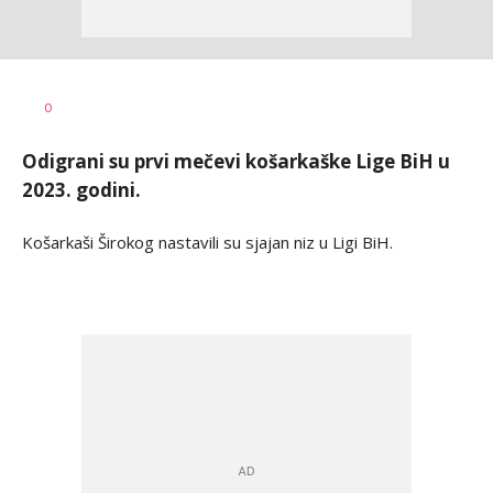
Dragan
AUTOR
0
Šutvić
Odigrani su prvi mečevi košarkaške Lige BiH u
2023. godini.
Košarkaši Širokog nastavili su sjajan niz u Ligi BiH.