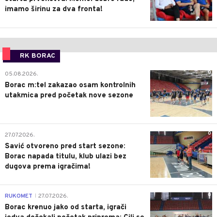
imamo širinu za dva fronta!
RK BORAC
0
05.08.2026.
Borac m:tel zakazao osam kontrolnih
utakmica pred početak nove sezone
0
27.07.2026.
Savić otvoreno pred start sezone:
Borac napada titulu, klub ulazi bez
dugova prema igračima!
0
RUKOMET
27.07.2026.
|
Borac krenuo jako od starta, igrači