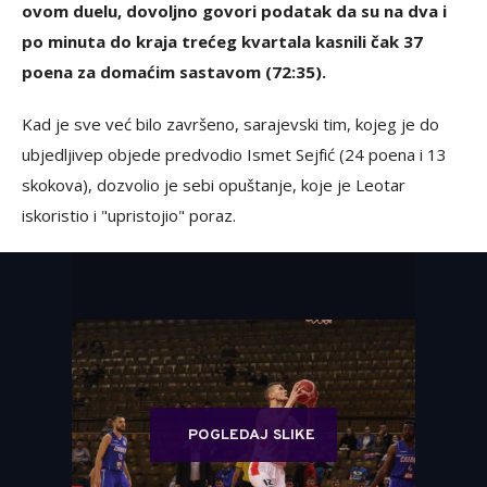
ovom duelu, dovoljno govori podatak da su na dva i
po minuta do kraja trećeg kvartala kasnili čak 37
poena za domaćim sastavom (72:35).
Kad je sve već bilo završeno, sarajevski tim, kojeg je do
ubjedljivep objede predvodio Ismet Sejfić (24 poena i 13
skokova), dozvolio je sebi opuštanje, koje je Leotar
iskoristio i "upristojio" poraz.
POGLEDAJ SLIKE