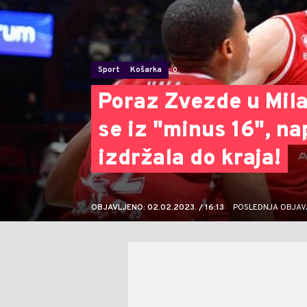
Sport
Košarka
0
Poraz Zvezde u Milan
se iz "minus 16", na
izdržala do kraja!
OBJAVLJENO: 02.02.2023. / 16:13
POSLEDNJA OBJAVA: