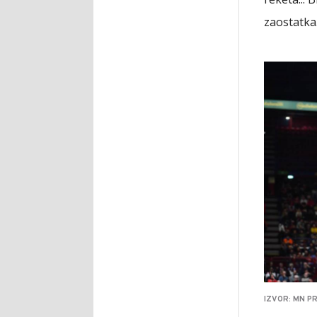
zaostatka
IZVOR: MN P