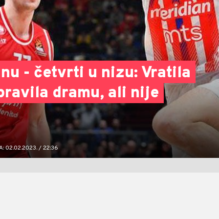
u - četvrti u nizu: Vratila
pravila dramu, ali nije
 02.02.2023. / 22:36