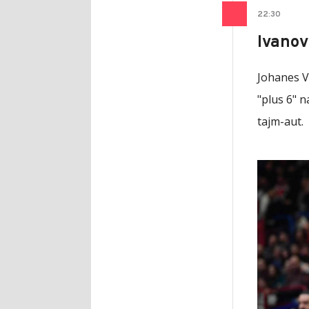
22
:
30
Ivanov
Johanes V
"plus 6" n
tajm-aut.