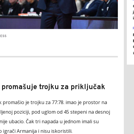
RESS
 promašuje trojku za priključak
 promašio je trojku za 77:78. imao je prostor na
ljenoj poziciji, pod uglom od 45 stepeni na desnoj
i nije ubacio. Čak tri napada u jednom imali su
igrači Armanija i nisu iskoristili.