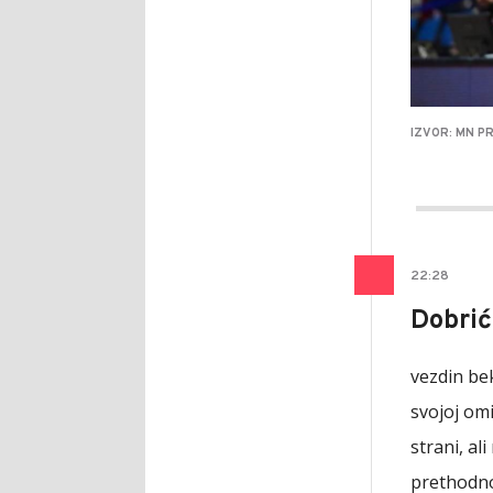
IZVOR: MN P
22
:
28
Dobrić
vezdin bek
svojoj omi
strani, al
prethodno 