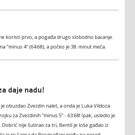
ne koristi prvo, a pogađa drugo slobodno bacanje.
na "minus 4" (64:68), a počeo je 38. minut meča.
oza daje nadu!
 je obuzdao Zvezdin nalet, a onda je Luka Vildoza
ojku za Zvezdinih "minus 5" - 63:68! Ipak, usledio je
 Dobrić nije šutirao za tri, Bentil je loše gađao iz
Bila je to šansa da Beograđani priđu na posed