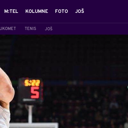
M:TEL
KOLUMNE
FOTO
JOŠ
UKOMET
TENIS
JOŠ