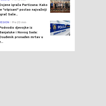
Ocjene igrača Partizana: Kako
je "otpisani" postao najvažniji
igrač Saše...
0
REGION
Pre 20 min
|
Podvodio djevojke iz
Banjaluke i Novog Sada:
Osuđenik pronađen mrtav u
z...