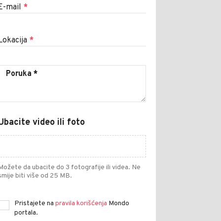
E-mail
*
Lokacija
*
Ubacite video ili foto
Možete da ubacite do 3 fotografije ili videa. Ne
smije biti više od 25 MB.
Pristajete na
pravila korišćenja
Mondo
portala.