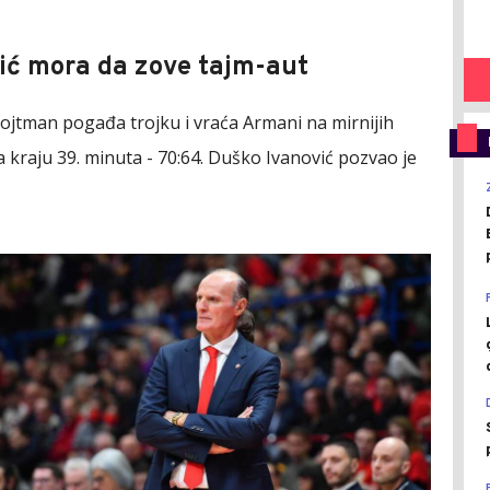
ić mora da zove tajm-aut
ojtman pogađa trojku i vraća Armani na mirnijih
a kraju 39. minuta - 70:64. Duško Ivanović pozvao je