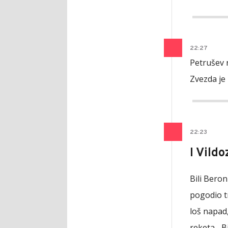
22
:
27
Petrušev 
Zvezda je 
22
:
23
I Vild
Bili Beron
pogodio tr
loš napad,
reketa... 