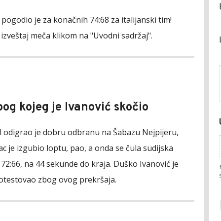
 pogodio je za konačnih 74:68 za italijanski tim!
 izveštaj meča klikom na "Uvodni sadržaj".
bog kojeg je Ivanović skočio
l odigrao je dobru odbranu na Šabazu Nejpijeru,
 je izgubio loptu, pao, a onda se čula sudijska
- 72:66, na 44 sekunde do kraja. Duško Ivanović je
otestovao zbog ovog prekršaja.