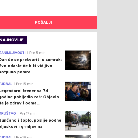
POŠALJI
NAJNOVIJE
0
ZANIMLJIVOSTI
Pre 5 min
|
Dan će se pretvoriti u sumrak:
Evo odakle će biti vidljivo
potpuno pomra...
0
FUDBAL
Pre 15 min
|
Legendarni trener sa 74
godine pobijedio rak: Objavio
da je zdrav i odma...
0
DRUŠTVO
Pre 17 min
|
Sunčano i toplo, poslije podne
pljuskovi i grmljavina
0
FUDBAL
Pre 18 min
|