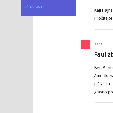
UČITAJ JOŠ
+
Kajl Hajns
Pročitajte
22
:
32
Faul z
Ben Benti
Amerikanac
pištaljka 
glasno pr