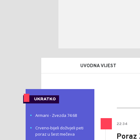
UVODNA VIJEST
Mlad
AUTOR
Šolak
UKRATKO
Armani - Zvezda 74:68
22
:
34
Crveno-bijeli doživjeli peti
poraz u šest mečeva
Poraz 