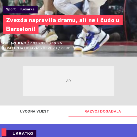
Sport
Košarka
0
Zvezda napravila dramu, ali ne i čudo u
Barseloni!
OBJAVLJENO: 17.03.2023. / 19:26
POSLEDNJA OBJAVA: 17.03.2023. / 22:38
UVODNA VIJEST
RAZVOJ DOGAĐAJA
UKRATKO