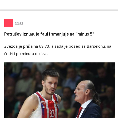
22
:
12
Petrušev iznuđuje faul i smanjuje na "minus 5"
Zvezda je prišla na 68:73, a sada je posed za Barselonu, na
četiri i po minuta do kraja.