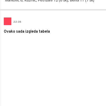
Marković 6, Kuzmić, Petrušev 12 (6 sk), Bentil 11 (7 sk)
22
:
38
Ovako sada izgleda tabela