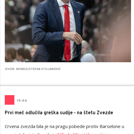
IZVOR: MONDO/STEFAN STOJANOVIĆ
19
:
44
Prvi meč odlučila greška sudije - na štetu Zvezde
Crvena zvezda bila je na pragu pobede protiv Barselone u