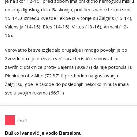
je na skor 12-16 i pred sobom ima praktično nemoguću misiju
do kraja ligaškog dela. Baskonija, prvi tim iznad crte ima skor
15-14, a između Zvezde i ekipe iz Vitorije su Žalgiris (15-14),
Valensija (14-15), Efes (14-15), Virtus (13-16), Armani (12-
16).
Verovatno bi sve izgledalo drugačije i mnogo povoljnije po
Zvezdu da nije doživela već karakteristični sunovrat i u
završnici utakmice protiv Bajerna (80:87) i da nije potonula i u
Pioniru protiv Albe (72:87) ili prethodno na gostovanju
Žalgirisu, gde je takođe do poslednjih nekoliko minuta imala
sve u svojim rukama (66:71)
19
:
47
Duško Ivanović je vodio Barselonu