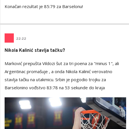
Konačan rezultat je 85:79 za Barselonu!
22
:
22
Nikola Kalinić stavlja tačku?
Marković prepušta Vildozi šut za tri poena za "minus 1", ali
Argentinac promašuje , a onda Nikola Kalinić verovatno
stavlja tačku na utakmicu. Srbin je pogodio trojku za
Barselonino vođstvo 83:78 na 53 sekunde do kraja