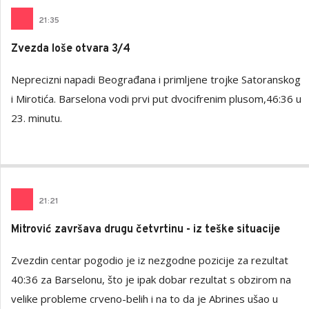
21
:
35
Zvezda loše otvara 3/4
Neprecizni napadi Beograđana i primljene trojke Satoranskog
i Mirotića. Barselona vodi prvi put dvocifrenim plusom,46:36 u
23. minutu.
21
:
21
Mitrović završava drugu četvrtinu - iz teške situacije
Zvezdin centar pogodio je iz nezgodne pozicije za rezultat
40:36 za Barselonu, što je ipak dobar rezultat s obzirom na
velike probleme crveno-belih i na to da je Abrines ušao u