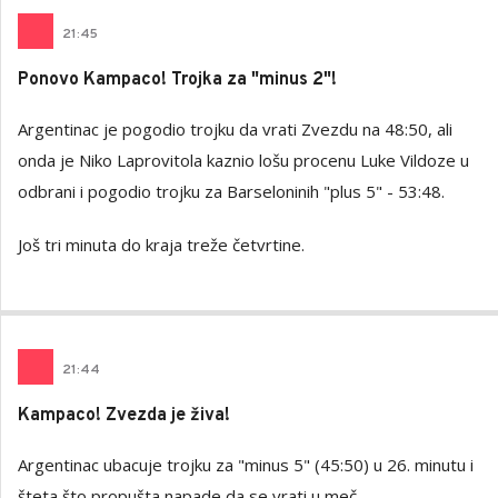
21
:
45
Ponovo Kampaco! Trojka za "minus 2"!
Argentinac je pogodio trojku da vrati Zvezdu na 48:50, ali
onda je Niko Laprovitola kaznio lošu procenu Luke Vildoze u
odbrani i pogodio trojku za Barseloninih "plus 5" - 53:48.
Još tri minuta do kraja treže četvrtine.
21
:
44
Kampaco! Zvezda je živa!
Argentinac ubacuje trojku za "minus 5" (45:50) u 26. minutu i
šteta što propušta napade da se vrati u meč.