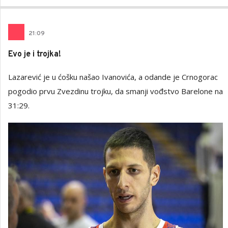
21
:
09
Evo je i trojka!
Lazarević je u ćošku našao Ivanovića, a odande je Crnogorac
pogodio prvu Zvezdinu trojku, da smanji vođstvo Barelone na
31:29.