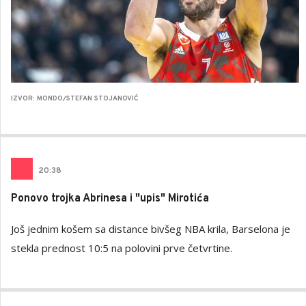
IZVOR: MONDO/STEFAN STOJANOVIĆ
20
:
38
Ponovo trojka Abrinesa i "upis" Mirotića
Još jednim košem sa distance bivšeg NBA krila, Barselona je
stekla prednost 10:5 na polovini prve četvrtine.