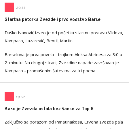
20
:
33
Startna petorka Zvezde i prvo vođstvo Barse
Duško Ivanović izveo je od početka startnu postavu Vildoza,
Kampaco, Lazarević, Bentil, Martin.
Barselona je prva povela - trojkom Aleksa Abrinesa za 3:0 u
2. minutu. Na drugoj strani, Zvezdine napade završavao je
Kampaco - promašenim šutevima za tri poena.
19
:
57
Kako je Zvezda ostala bez šanse za Top 8
Zaključno sa porazom od Panatinaikosa, Crvena zvezda pala