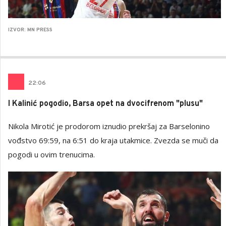
IZVOR: MN PRESS
22
:
06
I Kalinić pogodio, Barsa opet na dvocifrenom "plusu"
Nikola Mirotić je prodorom iznudio prekršaj za Barselonino
vođstvo 69:59, na 6:51 do kraja utakmice. Zvezda se muči da
pogodi u ovim trenucima.