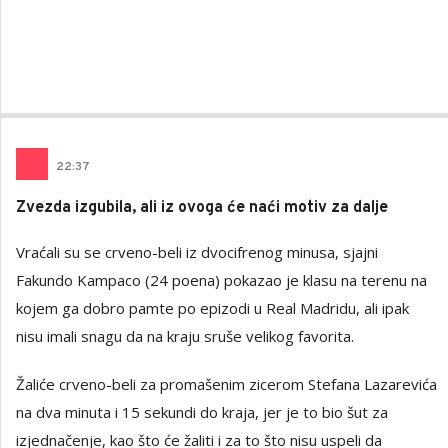
22
:
37
Zvezda izgubila, ali iz ovoga će naći motiv za dalje
Vraćali su se crveno-beli iz dvocifrenog minusa, sjajni
Fakundo Kampaco (24 poena) pokazao je klasu na terenu na
kojem ga dobro pamte po epizodi u Real Madridu, ali ipak
nisu imali snagu da na kraju sruše velikog favorita.
Žaliće crveno-beli za promašenim zicerom Stefana Lazarevića
na dva minuta i 15 sekundi do kraja, jer je to bio šut za
izjednačenje, kao što će žaliti i za to što nisu uspeli da