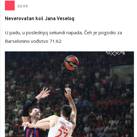
22
:
09
Neverovatan koš Jana Veselog
U padu, u poslednjoj sekundi napada, Čeh je pogodio za
Barselonino vođstvo 71:62