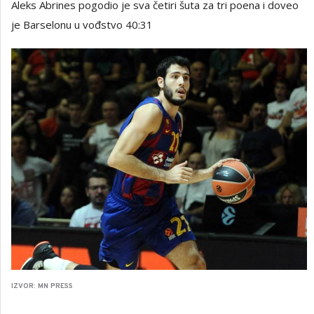
Aleks Abrines pogodio je sva četiri šuta za tri poena i doveo
je Barselonu u vođstvo 40:31
IZVOR: MN PRESS