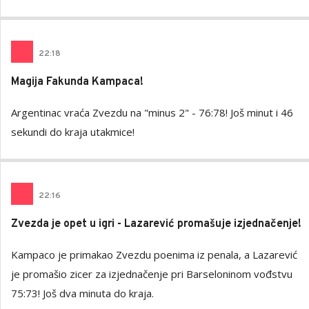
22
:
18
Magija Fakunda Kampaca!
Argentinac vraća Zvezdu na "minus 2" - 76:78! Još minut i 46
sekundi do kraja utakmice!
22
:
16
Zvezda je opet u igri - Lazarević promašuje izjednačenje!
Kampaco je primakao Zvezdu poenima iz penala, a Lazarević
je promašio zicer za izjednačenje pri Barseloninom vođstvu
75:73! Još dva minuta do kraja.