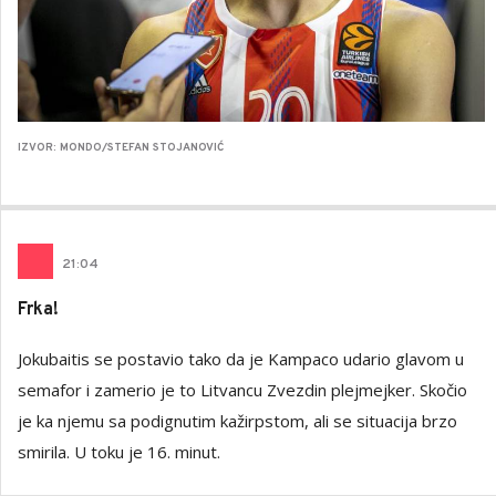
IZVOR: MONDO/STEFAN STOJANOVIĆ
21
:
04
Frka!
Jokubaitis se postavio tako da je Kampaco udario glavom u
semafor i zamerio je to Litvancu Zvezdin plejmejker. Skočio
je ka njemu sa podignutim kažirpstom, ali se situacija brzo
smirila. U toku je 16. minut.