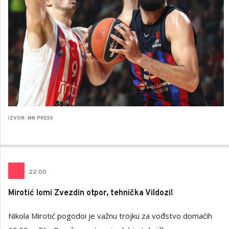
IZVOR: MN PRESS
22
:
00
Mirotić lomi Zvezdin otpor, tehnička Vildozi!
Nikola Mirotić pogodoi je važnu trojku za vođstvo domaćih