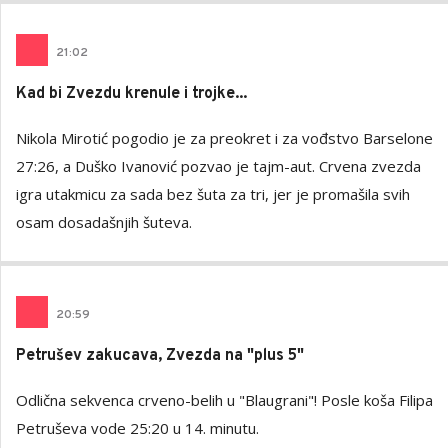
21
:
02
Kad bi Zvezdu krenule i trojke...
Nikola Mirotić pogodio je za preokret i za vođstvo Barselone
27:26, a Duško Ivanović pozvao je tajm-aut. Crvena zvezda
igra utakmicu za sada bez šuta za tri, jer je promašila svih
osam dosadašnjih šuteva.
20
:
59
Petrušev zakucava, Zvezda na "plus 5"
Odlična sekvenca crveno-belih u "Blaugrani"! Posle koša Filipa
Petruševa vode 25:20 u 14. minutu.