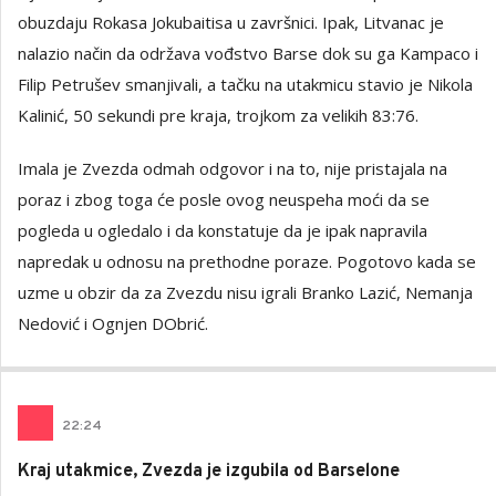
obuzdaju Rokasa Jokubaitisa u završnici. Ipak, Litvanac je
nalazio način da održava vođstvo Barse dok su ga Kampaco i
Filip Petrušev smanjivali, a tačku na utakmicu stavio je Nikola
Kalinić, 50 sekundi pre kraja, trojkom za velikih 83:76.
Imala je Zvezda odmah odgovor i na to, nije pristajala na
poraz i zbog toga će posle ovog neuspeha moći da se
pogleda u ogledalo i da konstatuje da je ipak napravila
napredak u odnosu na prethodne poraze. Pogotovo kada se
uzme u obzir da za Zvezdu nisu igrali Branko Lazić, Nemanja
Nedović i Ognjen DObrić.
22
:
24
Kraj utakmice, Zvezda je izgubila od Barselone