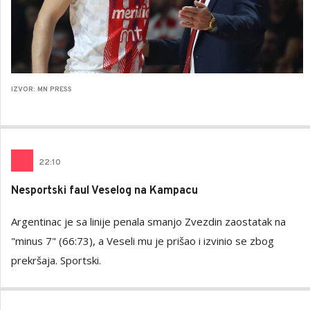
IZVOR: MN PRESS
22
:
10
Nesportski faul Veselog na Kampacu
Argentinac je sa linije penala smanjo Zvezdin zaostatak na
"minus 7" (66:73), a Veseli mu je prišao i izvinio se zbog
prekršaja. Sportski.