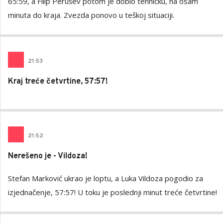
65:59, a Filip Perušev potom je dobio tehničku, na osam
minuta do kraja. Zvezda ponovo u teškoj situaciji.
21
:
53
Kraj treće četvrtine, 57:57!
21
:
52
Nerešeno je - Vildoza!
Stefan Marković ukrao je loptu, a Luka Vildoza pogodio za
izjednačenje, 57:57! U toku je poslednji minut treće četvrtine!