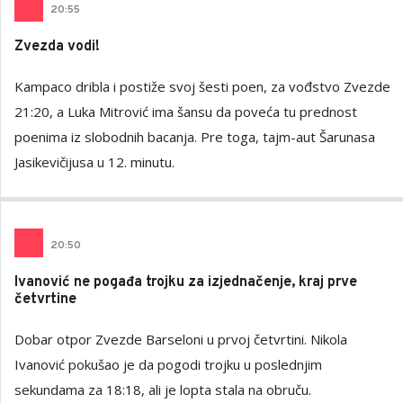
20
:
55
Zvezda vodi!
Kampaco dribla i postiže svoj šesti poen, za vođstvo Zvezde
21:20, a Luka Mitrović ima šansu da poveća tu prednost
poenima iz slobodnih bacanja. Pre toga, tajm-aut Šarunasa
Jasikevičijusa u 12. minutu.
20
:
50
Ivanović ne pogađa trojku za izjednačenje, kraj prve
četvrtine
Dobar otpor Zvezde Barseloni u prvoj četvrtini. Nikola
Ivanović pokušao je da pogodi trojku u poslednjim
sekundama za 18:18, ali je lopta stala na obruču.