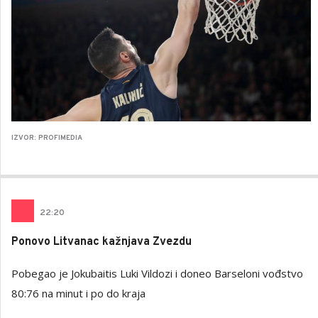
IZVOR: PROFIMEDIA
22
:
20
Ponovo Litvanac kažnjava Zvezdu
Pobegao je Jokubaitis Luki Vildozi i doneo Barseloni vođstvo
80:76 na minut i po do kraja