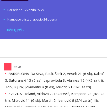
Barselona - Zvezda 85:79
Kampaco blistao, ubacio 24 poena
UČITAJ JOŠ
+
Mladen
AUTOR
Šolak
22
:
41
BARSELONA: Da Silva, Pauli, Šanli 2, Veseli 21 (6 sk), Kalinić
5, Satoranski 13 (5 as), Laprovitola 3, Abrines 12 (4/5 za tri),
Tobi, Kjurik, Jokubaitis 8 (8 as), Mirotić 21 (3/6 za tri).
ZVEZDA: Holand, Vildoza 7, Lazarević, Kampaco 23 (4/9 za
tri), Mitrović 11 (6 sk), Martin 2, Ivanović 6 (2/4 za tri), Ilić,