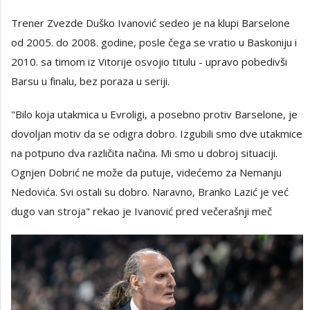
Trener Zvezde Duško Ivanović sedeo je na klupi Barselone
od 2005. do 2008. godine, posle čega se vratio u Baskoniju i
2010. sa timom iz Vitorije osvojio titulu - upravo pobedivši
Barsu u finalu, bez poraza u seriji.
"Bilo koja utakmica u Evroligi, a posebno protiv Barselone, je
dovoljan motiv da se odigra dobro. Izgubili smo dve utakmice
na potpuno dva različita načina. Mi smo u dobroj situaciji.
Ognjen Dobrić ne može da putuje, videćemo za Nemanju
Nedovića. Svi ostali su dobro. Naravno, Branko Lazić je već
dugo van stroja" rekao je Ivanović pred večerašnji meč