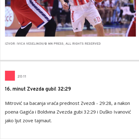
IZVOR: IVICA VESELINOV/© MN PRESS, ALL RIGHTS RESERVED
20
:
11
16. minut Zvezda gubi! 32:29
Mitrović sa bacanja vraća prednost Zvezdi - 29:28, a nakon
poena Gagića i Boldvina Zvezda gubi 32:29 i Duško Ivanović
jako ljut zove tajmaut.