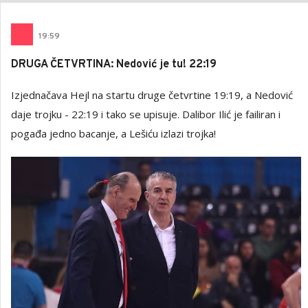
19
:
59
DRUGA ČETVRTINA: Nedović je tu! 22:19
Izjednačava Hejl na startu druge četvrtine 19:19, a Nedović
daje trojku - 22:19 i tako se upisuje. Dalibor Ilić je failiran i
pogađa jedno bacanje, a Lešiću izlazi trojka!