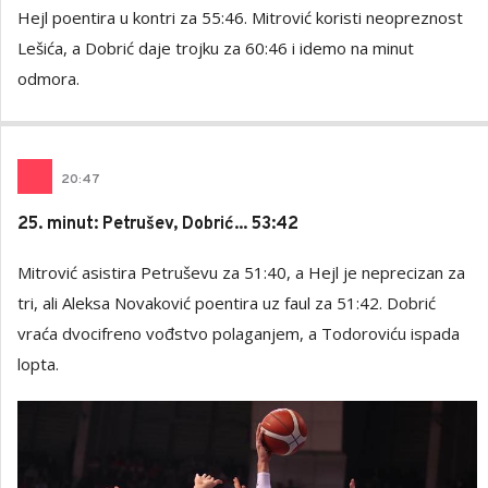
Hejl poentira u kontri za 55:46. Mitrović koristi neopreznost
Lešića, a Dobrić daje trojku za 60:46 i idemo na minut
odmora.
20
:
47
25. minut: Petrušev, Dobrić... 53:42
Mitrović asistira Petruševu za 51:40, a Hejl je neprecizan za
tri, ali Aleksa Novaković poentira uz faul za 51:42. Dobrić
vraća dvocifreno vođstvo polaganjem, a Todoroviću ispada
lopta.