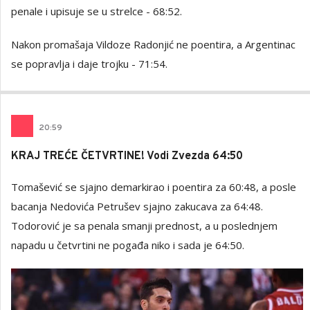
penale i upisuje se u strelce - 68:52.
Nakon promašaja Vildoze Radonjić ne poentira, a Argentinac
se popravlja i daje trojku - 71:54.
20
:
59
KRAJ TREĆE ČETVRTINE! Vodi Zvezda 64:50
Tomašević se sjajno demarkirao i poentira za 60:48, a posle
bacanja Nedovića Petrušev sjajno zakucava za 64:48.
Todorović je sa penala smanji prednost, a u poslednjem
napadu u četvrtini ne pogađa niko i sada je 64:50.