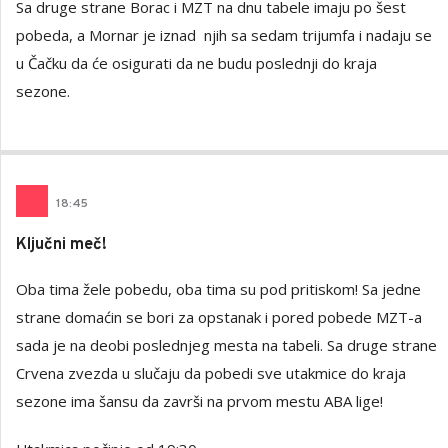
Sa druge strane Borac i MZT na dnu tabele imaju po šest
pobeda, a Mornar je iznad njih sa sedam trijumfa i nadaju se
u Čačku da će osigurati da ne budu poslednji do kraja
sezone.
18
:
45
Ključni meč!
Oba tima žele pobedu, oba tima su pod pritiskom! Sa jedne
strane domaćin se bori za opstanak i pored pobede MZT-a
sada je na deobi poslednjeg mesta na tabeli. Sa druge strane
Crvena zvezda u slučaju da pobedi sve utakmice do kraja
sezone ima šansu da završi na prvom mestu ABA lige!