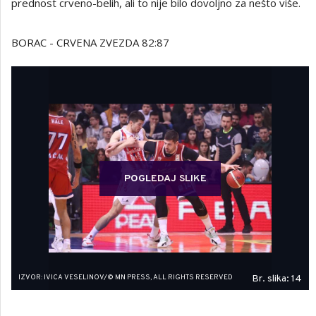
prednost crveno-belih, ali to nije bilo dovoljno za nešto više.
BORAC - CRVENA ZVEZDA 82:87
POGLEDAJ SLIKE
IZVOR: IVICA VESELINOV/© MN PRESS, ALL RIGHTS RESERVED
Br. slika: 14