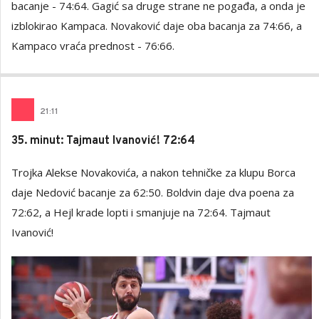
bacanje - 74:64. Gagić sa druge strane ne pogađa, a onda je
izblokirao Kampaca. Novaković daje oba bacanja za 74:66, a
Kampaco vraća prednost - 76:66.
21
:
11
35. minut: Tajmaut Ivanović! 72:64
Trojka Alekse Novakovića, a nakon tehničke za klupu Borca
daje Nedović bacanje za 62:50. Boldvin daje dva poena za
72:62, a Hejl krade lopti i smanjuje na 72:64. Tajmaut
Ivanović!