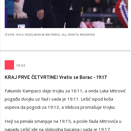
IZVOR: IVICA VESELINOV/© MN PRESS, ALL RIGHTS RESERVED
19
:
53
KRAJ PRVE ČETVRTINE! Vratio se Borac - 19:17
Fakundo Kampaco daje trojku za 16:11, a onda Luka Mitrović
pogađa dvojku uz faul i sada je 19:11. Lešić ispod koša
uspeva da pogodi za 19:13, a Vildoza promašuje trojku.
Hejl sa penala smanjuje na 19:15, a posle faula Mitrovića u
napadu Lešić ide na slobodna bacanja i sada je 19:17.