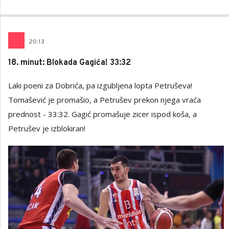
20
:
13
18. minut: Blokada Gagića! 33:32
Laki poeni za Dobrića, pa izgubljena lopta Petruševa!
Tomašević je promašio, a Petrušev prekon njega vraća
prednost - 33:32. Gagić promašuje zicer ispod koša, a
Petrušev je izblokiran!