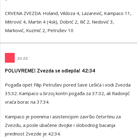
CRVENA ZVEZDA: Holand, Vildoza 4, Lazarević, Kampaco 11,
Mitrović 4, Martin 4 (4sk), Dobrić 2, Ilič 2, Nedović 3,
Marković, Kuzmić 2, Petrušev 10
20
:
22
POLUVREME! Zvezda se odlepila! 42:34
Pogađa opet Filip Petrušev pored Save Lešića i vodi Zvezda
35:32. Kampaco u brzoj kontri pogađa za 37:32, ali Radonjić
vraća borac na 37:34.
Kampaco je poenima i asistencijom završio četvrtinu za
Zvezdu, a posle ubačene dvojke i slobodnog bacanja
prednost Zvezde je 42:34.