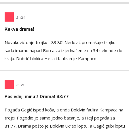
21
:
24
Kakva drama!
Novaković daje trojku - 83:80! Nedović promašuje trojku i
sada imamo napad Borca za izjednačenje na 34 sekunde do
kraja. Dobrić blokira Hejla i fauliran je Kampaco.
21
:
21
Poslednji minut! Drama! 83:77
Pogađa Gagić ispod koša, a onda Boldvin faulira Kampaca na
trojci! Pogodio je samo jedno bacanje, a Hejl pogađa za
81:77. Drama pošto je Boldvin ukrao loptu, a Gagić gubi loptu