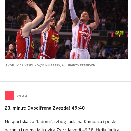
IZVOR: IVICA VESELINOV/© MN PRESS, ALL RIGHTS RESERVED
20
:
44
23. minut: Dvocifrena Zvezda! 49:40
Nesportska za Radonjića zbog faula na Kampacu i posle
bacanja i poena Mitrovića Zvezda vodi 49:38. Hejla faulira