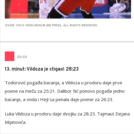
IZVOR: IVICA VESELINOV/© MN PRESS, ALL RIGHTS RESERVED
20
:
03
13. minut: Vildoza je stigao! 28:23
Todorović pogađa bacanja, a Vildoza u prodoru daje prve
poene na meču za 25:21. Dalibor Ilić ponovo pogađa jedno
bacanje, a onda i Hejl sa penala daje poene za 26:23.
Luka Vildoza u prodoru daje dvojku za 28:23. Tajmaut Dejana
Mijatovića.