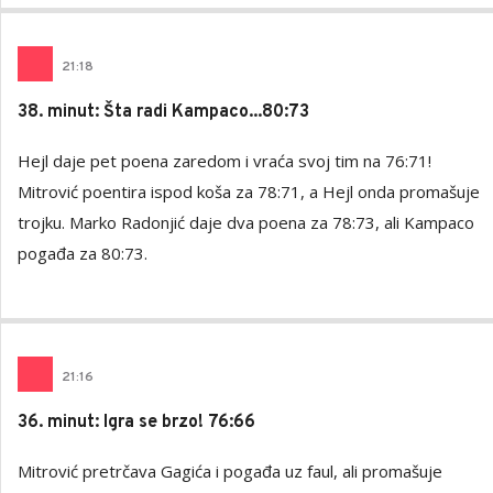
21
:
18
38. minut: Šta radi Kampaco...80:73
Hejl daje pet poena zaredom i vraća svoj tim na 76:71!
Mitrović poentira ispod koša za 78:71, a Hejl onda promašuje
trojku. Marko Radonjić daje dva poena za 78:73, ali Kampaco
pogađa za 80:73.
21
:
16
36. minut: Igra se brzo! 76:66
Mitrović pretrčava Gagića i pogađa uz faul, ali promašuje