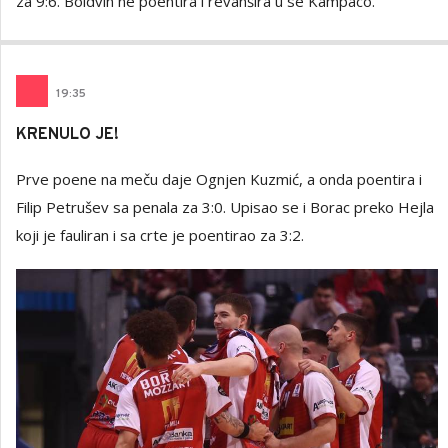
za 9:6. Boldvin ne poentira i revanšira u se Kampaco.
19
:
35
KRENULO JE!
Prve poene na meču daje Ognjen Kuzmić, a onda poentira i
Filip Petrušev sa penala za 3:0. Upisao se i Borac preko Hejla
koji je fauliran i sa crte je poentirao za 3:2.