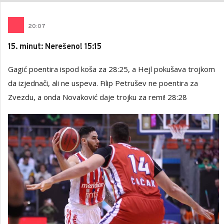
20
:
07
15. minut: Nerešeno! 15:15
Gagić poentira ispod koša za 28:25, a Hejl pokušava trojkom
da izjednači, ali ne uspeva. Filip Petrušev ne poentira za
Zvezdu, a onda Novaković daje trojku za remi! 28:28