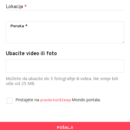
Lokacija
*
Ubacite video ili foto
Možete da ubacite do 3 fotografije ili videa. Ne smije biti
više od 25 MB.
Pristajete na
Mondo portala.
pravila korišćenja
POŠALJI