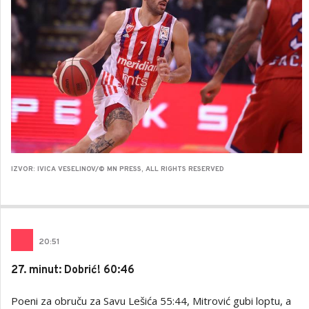
IZVOR: IVICA VESELINOV/© MN PRESS, ALL RIGHTS RESERVED
20
:
51
27. minut: Dobrić! 60:46
Poeni za obruču za Savu Lešića 55:44, Mitrović gubi loptu, a