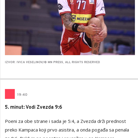
IZVOR: IVICA VESELINOV/© MN PRESS, ALL RIGHTS RESERVED
19
:
40
5. minut: Vodi Zvezda 9:6
Poeni za obe strane i sada je 5:4, a Zvezda drži prednost
preko Kampaca koji prvo asistira, a onda pogađa sa penala