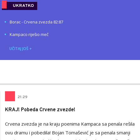
UKRATKO
Borac - Crvena zvezda 82:87
Kampaco riješio meč
UČITAJ JOŠ
+
Nikola
AUTOR
Lalović
21
:
29
KRAJ! Pobeda Crvene zvezde!
Crvena zvezda je na kraju poenima Kampaca sa penala rešila
ovu dramu i pobedila! Bojan Tomašević je sa penala smanji