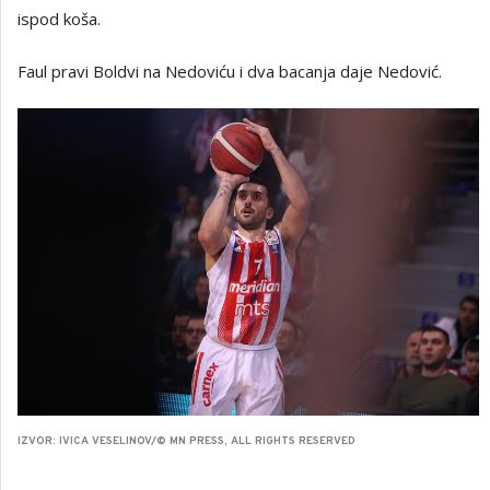
ispod koša.
Faul pravi Boldvi na Nedoviću i dva bacanja daje Nedović.
IZVOR: IVICA VESELINOV/© MN PRESS, ALL RIGHTS RESERVED