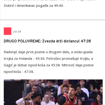
Dobrić i Amerikanac pogađa za 49:40.
20
:
39
DRUGO POLUVREME: Zvezda drži distancu! 47:38
Radonjić daje prve poene u drugom delu, a onda upada
trojka za Holanda - 45:36. Petrušev promašuje trojku, a
Gagić je dobar ispod koša za 45:38. Mitrović daje poene
ispod koša - 47:38.