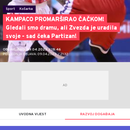
Sport
Košarka
0
KAMPACO PROMARŠIRAO ČAČKOM!
Gledali smo dramu, ali Zvezda je uradila
svoje - sad čeka Partizan!
OBJAVLJENO: 09.04.2023. / 18:46
POSLEDNJA OBJAVA: 09.04.2023. / 21:32
UVODNA VIJEST
RAZVOJ DOGAĐAJA