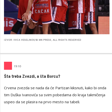
IZVOR: IVICA VESELINOV/© MN PRESS, ALL RIGHTS RESERVED
19
:
10
Šta treba Zvezdi, a šta Borcu?
Crvena zvezda se nada da će Partizan kiksnuti, kako bi onda
tim Duška Ivanovića sa svim pobedama do kraja takmičenja
uspeo da se plasira na prvo mesto na tabeli.