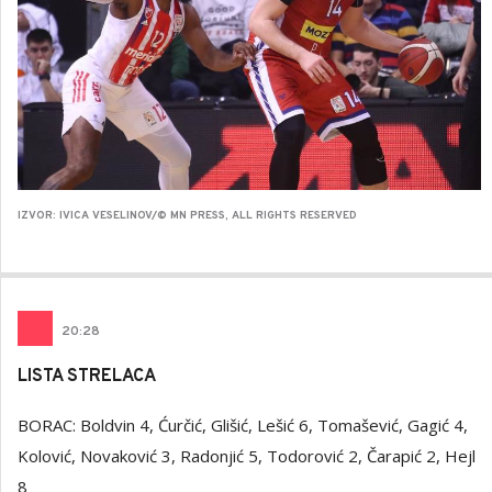
IZVOR: IVICA VESELINOV/© MN PRESS, ALL RIGHTS RESERVED
20
:
28
LISTA STRELACA
BORAC: Boldvin 4, Ćurčić, Glišić, Lešić 6, Tomašević, Gagić 4,
Kolović, Novaković 3, Radonjić 5, Todorović 2, Čarapić 2, Hejl
8