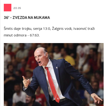
20
:
35
36' - ZVEZDA NA MUKAMA
Šmits daje trojku, serija 13:0, Žalgiris vodi, Ivaonvić traži
minut odmora - 67:63.