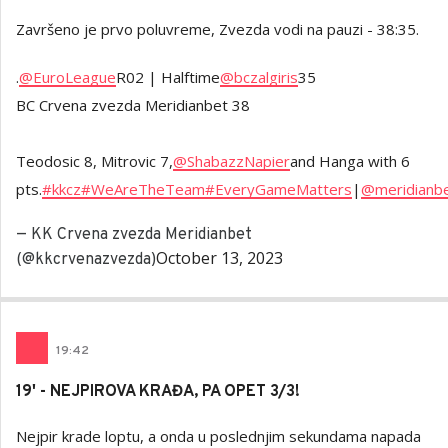
Završeno je prvo poluvreme, Zvezda vodi na pauzi - 38:35.
.
@EuroLeague
R02 | Halftime
@bczalgiris
35
BC Crvena zvezda Meridianbet 38
Teodosic 8, Mitrovic 7,
@ShabazzNapier
and Hanga with 6
pts.
#kkcz
#WeAreTheTeam
#EveryGameMatters
|
@meridianb
— KK Crvena zvezda Meridianbet
October 13, 2023
(@kkcrvenazvezda)
19
:
42
19' - NEJPIROVA KRAĐA, PA OPET 3/3!
Nejpir krade loptu, a onda u poslednjim sekundama napada