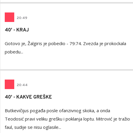
20
:
49
40' - KRAJ
Gotovo je, Žalgiris je pobedio - 79:74. Zvezda je prokockala
pobedu...
20
:
44
40' - KAKVE GREŠKE
Butkevičijus pogađa posle ofanzivnog skoka, a onda
Teodosić pravi veliku grešku i poklanja loptu. Mitrović je tražio
faul, sudije se nisu oglasile...