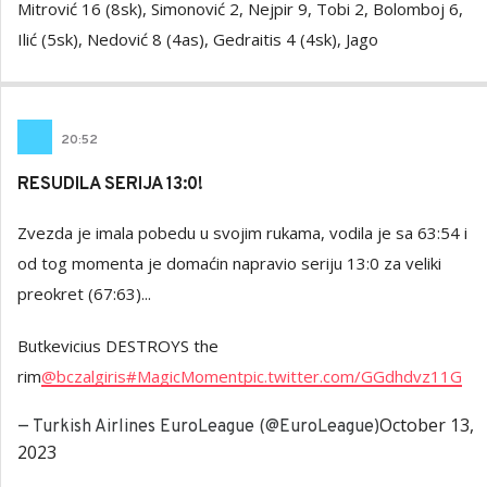
Mitrović 16 (8sk), Simonović 2, Nejpir 9, Tobi 2, Bolomboj 6,
Ilić (5sk), Nedović 8 (4as), Gedraitis 4 (4sk), Jago
20
:
52
RESUDILA SERIJA 13:0!
Zvezda je imala pobedu u svojim rukama, vodila je sa 63:54 i
od tog momenta je domaćin napravio seriju 13:0 za veliki
preokret (67:63)...
Butkevicius DESTROYS the
rim
@bczalgiris
#MagicMoment
pic.twitter.com/GGdhdvz11G
October 13,
— Turkish Airlines EuroLeague (@EuroLeague)
2023