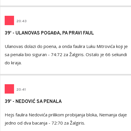
20
:
43
39' - ULANOVAS POGAĐA, PA PRAVI FAUL
Ulanovas dolazi do poena, a onda faulira Luku Mitrovića koji je
sa penala bio siguran - 74:72 za Žalgiris. Ostalo je 66 sekundi
do kraja.
20
:
41
39' - NEDOVIĆ SA PENALA
Hejs faulira Nedovića prilikom probijanja bloka, Nemanja daje
jedno od dva bacanja - 72:70 za Žalgiris.