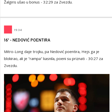
Žalgiris ušao u bonus - 32:29 za Zvezdu.
19
:
34
16' - NEDOVIĆ POENTIRA
Mitro-Long daje trojku, pa Nedović poentira, Hejs ga je
blokirao, ali je "rampa" kasnila, poeni su priznati - 30:27 za
Zvezdu.