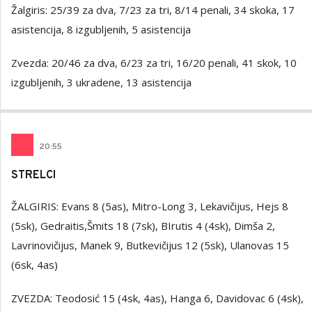
Žalgiris: 25/39 za dva, 7/23 za tri, 8/14 penali, 34 skoka, 17
asistencija, 8 izgubljenih, 5 asistencija
Zvezda: 20/46 za dva, 6/23 za tri, 16/20 penali, 41 skok, 10
izgubljenih, 3 ukradene, 13 asistencija
20
:
55
STRELCI
ŽALGIRIS: Evans 8 (5as), Mitro-Long 3, Lekavičijus, Hejs 8
(5sk), Gedraitis,Šmits 18 (7sk), BIrutis 4 (4sk), Dimša 2,
Lavrinovičijus, Manek 9, Butkevičijus 12 (5sk), Ulanovas 15
(6sk, 4as)
ZVEZDA: Teodosić 15 (4sk, 4as), Hanga 6, Davidovac 6 (4sk),