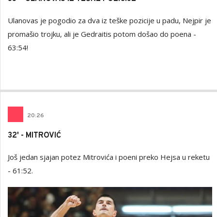
Ulanovas je pogodio za dva iz teške pozicije u padu, Nejpir je
promašio trojku, ali je Gedraitis potom došao do poena -
63:54!
20
:
26
32' - MITROVIĆ
Još jedan sjajan potez Mitrovića i poeni preko Hejsa u reketu
- 61:52.