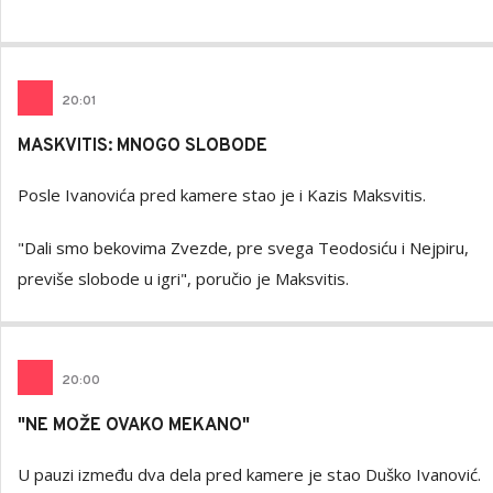
20
:
01
MASKVITIS: MNOGO SLOBODE
Posle Ivanovića pred kamere stao je i Kazis Maksvitis.
"Dali smo bekovima Zvezde, pre svega Teodosiću i Nejpiru,
previše slobode u igri", poručio je Maksvitis.
20
:
00
"NE MOŽE OVAKO MEKANO"
U pauzi između dva dela pred kamere je stao Duško Ivanović.