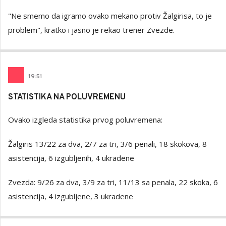
"Ne smemo da igramo ovako mekano protiv Žalgirisa, to je
problem", kratko i jasno je rekao trener Zvezde.
19
:
51
STATISTIKA NA POLUVREMENU
Ovako izgleda statistika prvog poluvremena:
Žalgiris 13/22 za dva, 2/7 za tri, 3/6 penali, 18 skokova, 8
asistencija, 6 izgubljenih, 4 ukradene
Zvezda: 9/26 za dva, 3/9 za tri, 11/13 sa penala, 22 skoka, 6
asistencija, 4 izgubljene, 3 ukradene