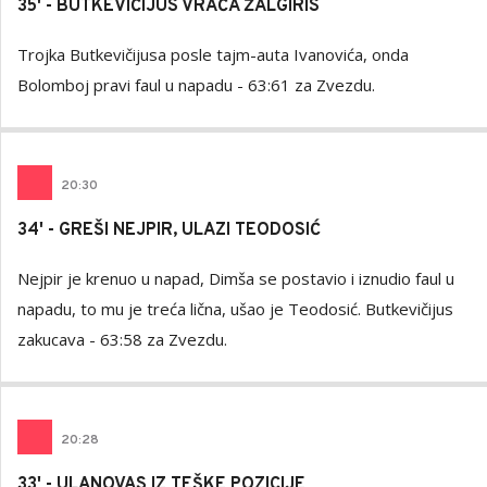
35' - BUTKEVIČIJUS VRAĆA ŽALGIRIS
Trojka Butkevičijusa posle tajm-auta Ivanovića, onda
Bolomboj pravi faul u napadu - 63:61 za Zvezdu.
20
:
30
34' - GREŠI NEJPIR, ULAZI TEODOSIĆ
Nejpir je krenuo u napad, Dimša se postavio i iznudio faul u
napadu, to mu je treća lična, ušao je Teodosić. Butkevičijus
zakucava - 63:58 za Zvezdu.
20
:
28
33' - ULANOVAS IZ TEŠKE POZICIJE