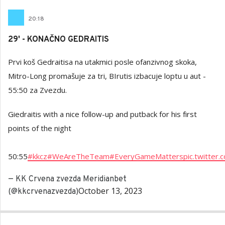
20
:
18
29' - KONAČNO GEDRAITIS
Prvi koš Gedraitisa na utakmici posle ofanzivnog skoka,
Mitro-Long promašuje za tri, BIrutis izbacuje loptu u aut -
55:50 za Zvezdu.
Giedraitis with a nice follow-up and putback for his first
points of the night
50:55
#kkcz
#WeAreTheTeam
#EveryGameMatters
pic.twitter
— KK Crvena zvezda Meridianbet
October 13, 2023
(@kkcrvenazvezda)