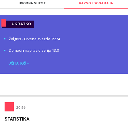
UVODNA VIJEST
RAZVOJ DOGAĐAJA
UKRATKO
Žalgiris - Crvena zvezda 79:74
Domaćin napravio seriju 13:0
UČITAJ JOŠ
+
Nemanja
AUTOR
Stanojčić
20
:
56
STATISTIKA