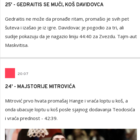
25' - GEDRAITIS SE MUČI, KOŠ DAVIDOVCA
Gedraitis ne može da pronađe ritam, promašio je svih pet
šuteva i izašao je iz igre. Davidovac je pogodio za tri, ali
sudije pokazuju da je nagazio liniju 44:40 za Zvezdu. Tajm-aut
Maskvitisa.
20
:
07
24' - MAJSTORIJE MITROVIĆA
Mitrović prvo hvata promašaj Hange i vraća loptu u koš, a
onda ubacuje loptu u koš posle sjajnog dodavanja Teodosića
i vraća prednost - 42:39.