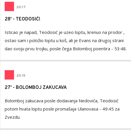
20
:
17
28' - TEODOSIĆ!
Isticao je napad, Teodosić je uzeo loptu, krenuo na prodor ,
ostao sam i položio loptu u koš, ali je Evans na drugoj strani
dao svoju prvu trojku, posle čega Bolomboj poentira - 53:48.
20
:
15
27' - BOLOMBOJ ZAKUCAVA
Bolomboj zakucava posle dodavanja Nedovića, Teodosić
potom hvata loptu posle promašaja Ulanovasa - 49:45 za
Zvezdu.