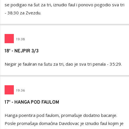
se podigao na šut za tri, iznudio faul i ponovo pogodio sva tri
- 38:30 za Zvezdu.
19
:
38
18' - NEJPIR 3/3
Nejpir je fauliran na šutu za tri, dao je sva tri penala - 35:29.
19
:
36
17' - HANGA POD FAULOM
Hanga poentira pod faulom, promašuje dodatno bacanje.
Posle promašaja domaćina Davidovac je iznudio faul kojim je