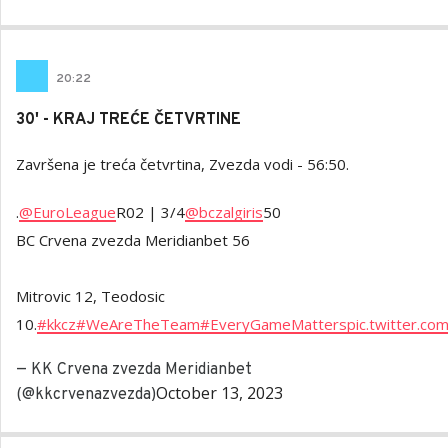
20
:
22
30' - KRAJ TREĆE ČETVRTINE
Završena je treća četvrtina, Zvezda vodi - 56:50.
.
@EuroLeague
R02 | 3/4
@bczalgiris
50
BC Crvena zvezda Meridianbet 56
Mitrovic 12, Teodosic
10.
#kkcz
#WeAreTheTeam
#EveryGameMatters
pic.twitter.c
— KK Crvena zvezda Meridianbet
October 13, 2023
(@kkcrvenazvezda)