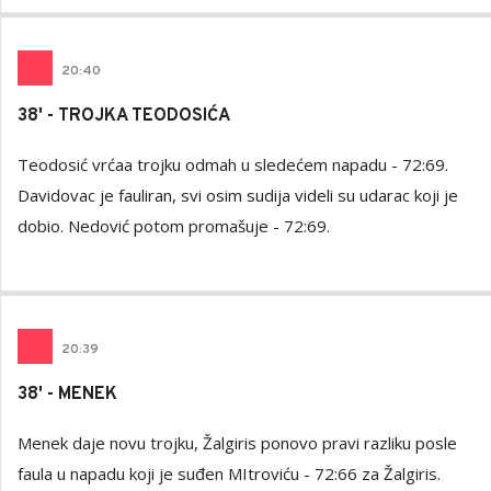
20
:
40
38' - TROJKA TEODOSIĆA
Teodosić vrćaa trojku odmah u sledećem napadu - 72:69.
Davidovac je fauliran, svi osim sudija videli su udarac koji je
dobio. Nedović potom promašuje - 72:69.
20
:
39
38' - MENEK
Menek daje novu trojku, Žalgiris ponovo pravi razliku posle
faula u napadu koji je suđen MItroviću - 72:66 za Žalgiris.