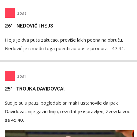
20
:
13
26' - NEDOVIĆ I HEJS
Hejs je dva puta zakucao, previše lakih poena na obruču,
Nedović je između toga poentirao posle prodora - 47:44.
20
:
11
25' - TROJKA DAVIDOVCA!
Sudije su u pauzi pogledale snimak i ustanovile da ipak
Davidovac nije gazio liniju, rezultat je ispravljen, Zvezda vodi
sa 45:40.