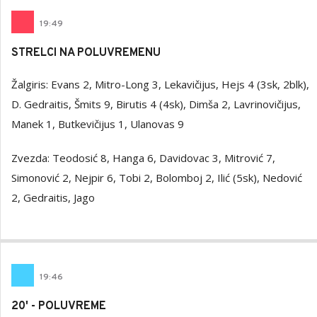
19
:
49
STRELCI NA POLUVREMENU
Žalgiris: Evans 2, Mitro-Long 3, Lekavičijus, Hejs 4 (3sk, 2blk),
D. Gedraitis, Šmits 9, Birutis 4 (4sk), Dimša 2, Lavrinovičijus,
Manek 1, Butkevičijus 1, Ulanovas 9
Zvezda: Teodosić 8, Hanga 6, Davidovac 3, Mitrović 7,
Simonović 2, Nejpir 6, Tobi 2, Bolomboj 2, Ilić (5sk), Nedović
2, Gedraitis, Jago
19
:
46
20' - POLUVREME