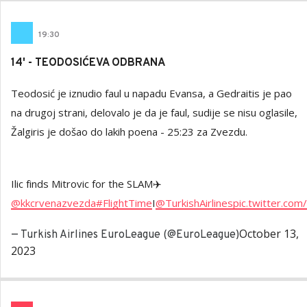
19
:
30
14' - TEODOSIĆEVA ODBRANA
Teodosić je iznudio faul u napadu Evansa, a Gedraitis je pao
na drugoj strani, delovalo je da je faul, sudije se nisu oglasile,
Žalgiris je došao do lakih poena - 25:23 za Zvezdu.
Ilic finds Mitrovic for the SLAM✈️
@kkcrvenazvezda
#FlightTime
I
@TurkishAirlines
pic.twitter.c
October 13,
— Turkish Airlines EuroLeague (@EuroLeague)
2023