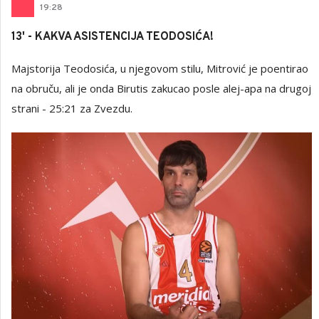
19
:
28
13' - KAKVA ASISTENCIJA TEODOSIĆA!
Majstorija Teodosića, u njegovom stilu, Mitrović je poentirao
na obruču, ali je onda Birutis zakucao posle alej-apa na drugoj
strani - 25:21 za Zvezdu.