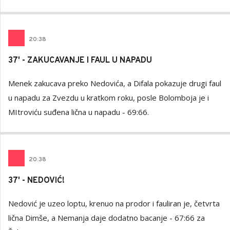
20
:
38
37' - ZAKUCAVANJE I FAUL U NAPADU
Menek zakucava preko Nedovića, a Difala pokazuje drugi faul
u napadu za Zvezdu u kratkom roku, posle Bolomboja je i
MItroviću suđena lična u napadu - 69:66.
20
:
38
37' - NEDOVIĆ!
Nedović je uzeo loptu, krenuo na prodor i fauliran je, četvrta
lična Dimše, a Nemanja daje dodatno bacanje - 67:66 za