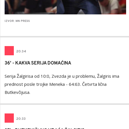
IZVOR: MN PRESS
20
:
34
36' - KAKVA SERIJA DOMAĆINA
Serija Žalgirisa od 10:0, Zvezda je u problemu, Žalgiris ima
prednost posle trojke Meneka - 64:63. Četvrta lična
Butkevčijusa.
20
:
33