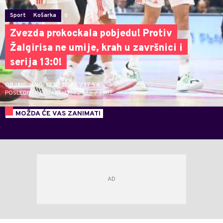
Sport
Košarka
0
Zvezda prokockala pobjedu! Protiv
Žalgirisa ne umije, krah u završnici i
serija 13:0!
OBJAVLJENO: 13.10.2023. / 17:54
POSLEDNJA OBJAVA: 13.10.2023. / 21:02
MOŽDA ĆE VAS ZANIMATI