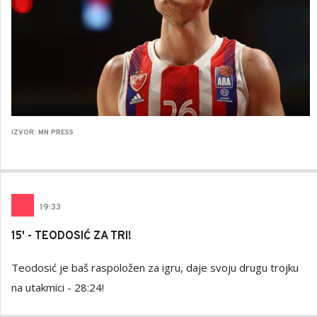
IZVOR: MN PRESS
19
:
33
15' - TEODOSIĆ ZA TRI!
Teodosić je baš raspoložen za igru, daje svoju drugu trojku
na utakmici - 28:24!