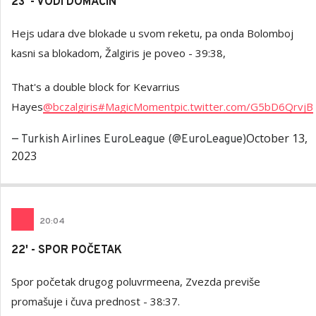
23' - VODI DOMAĆIN
Hejs udara dve blokade u svom reketu, pa onda Bolomboj
kasni sa blokadom, Žalgiris je poveo - 39:38,
That's a double block for Kevarrius
Hayes
@bczalgiris
#MagicMoment
pic.twitter.com/G5bD6QrvjB
October 13,
— Turkish Airlines EuroLeague (@EuroLeague)
2023
20
:
04
22' - SPOR POČETAK
Spor početak drugog poluvrmeena, Zvezda previše
promašuje i čuva prednost - 38:37.