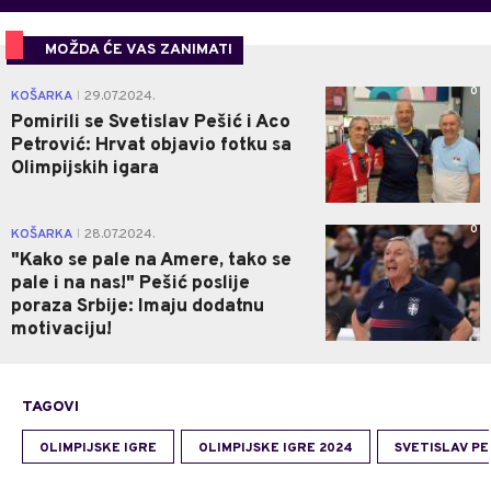
MOŽDA ĆE VAS ZANIMATI
0
KOŠARKA
29.07.2024.
|
Pomirili se Svetislav Pešić i Aco
Petrović: Hrvat objavio fotku sa
Olimpijskih igara
0
KOŠARKA
28.07.2024.
|
"Kako se pale na Amere, tako se
pale i na nas!" Pešić poslije
poraza Srbije: Imaju dodatnu
motivaciju!
TAGOVI
OLIMPIJSKE IGRE
OLIMPIJSKE IGRE 2024
SVETISLAV PE