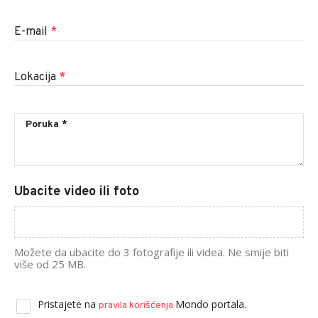
E-mail
*
Lokacija
*
Ubacite video ili foto
Možete da ubacite do 3 fotografije ili videa. Ne smije biti
više od 25 MB.
Pristajete na
Mondo portala.
pravila korišćenja