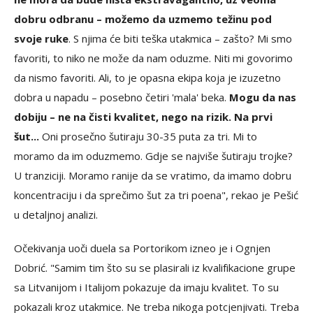
dobru odbranu – možemo da uzmemo težinu pod
svoje ruke
. S njima će biti teška utakmica – zašto? Mi smo
favoriti, to niko ne može da nam oduzme. Niti mi govorimo
da nismo favoriti. Ali, to je opasna ekipa koja je izuzetno
dobra u napadu – posebno četiri 'mala' beka.
Mogu da nas
dobiju – ne na čisti kvalitet, nego na rizik. Na prvi
šut...
Oni prosečno šutiraju 30-35 puta za tri. Mi to
moramo da im oduzmemo. Gdje se najviše šutiraju trojke?
U tranziciji. Moramo ranije da se vratimo, da imamo dobru
koncentraciju i da sprečimo šut za tri poena", rekao je Pešić
u detaljnoj analizi.
Očekivanja uoči duela sa Portorikom izneo je i Ognjen
Dobrić. "Samim tim što su se plasirali iz kvalifikacione grupe
sa Litvanijom i Italijom pokazuje da imaju kvalitet. To su
pokazali kroz utakmice. Ne treba nikoga potcjenjivati. Treba