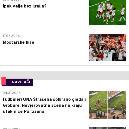
Ipak valja bez kralja?
0
17.05.2026.
Mostarske kiše
NAVIJAČI
0
24.07.2026.
Fudbaleri UNA Štrasena šokirano gledali
Grobare: Nevjerovatna scena na kraju
utakmice Partizana
0