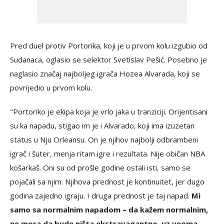
Pred duel protiv Portorika, koji je u prvom kolu izgubio od
Sudanaca, oglasio se selektor Svetislav Pešić. Posebno je
naglasio značaj najboljeg igrača Hozea Alvarada, koji se
povrijedio u prvom kolu.
"Portoriko je ekipa koja je vrlo jaka u tranziciji. Orijentisani
su ka napadu, stigao im je i Alvarado, koji ima izuzetan
status u Nju Orleansu. On je njihov najbolji odbrambeni
igrač i šuter, menja ritam igre i rezultata. Nije običan NBA
košarkaš. Oni su od prošle godine ostali isti, samo se
pojačali sa njim. Njihova prednost je kontinuitet, jer dugo
godina zajedno igraju. I druga prednost je taj napad.
Mi
samo sa normalnim napadom – da kažem normalnim,
ne mora da bude ništa ekstravagantno, uz veoma