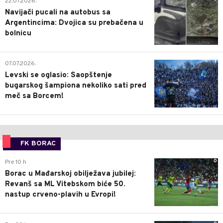
22.07.2026.
Navijači pucali na autobus sa
Argentincima: Dvojica su prebačena u
bolnicu
1
07.07.2026.
Levski se oglasio: Saopštenje
bugarskog šampiona nekoliko sati pred
meč sa Borcem!
FK BORAC
0
Pre 10 h
Borac u Mađarskoj obilježava jubilej:
Revanš sa ML Vitebskom biće 50.
nastup crveno-plavih u Evropi!