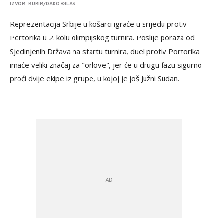
IZVOR: KURIR/DADO ĐILAS
Reprezentacija Srbije u košarci igraće u srijedu protiv
Portorika u 2. kolu olimpijskog turnira. Poslije poraza od
Sjedinjenih Država na startu turnira, duel protiv Portorika
imaće veliki značaj za "orlove", jer će u drugu fazu sigurno
proći dvije ekipe iz grupe, u kojoj je još Južni Sudan.