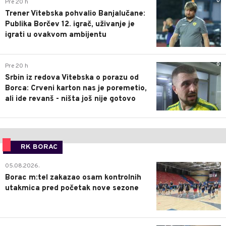
0
Pre 20 h
Trener Vitebska pohvalio Banjalučane:
Publika Borčev 12. igrač, uživanje je
igrati u ovakvom ambijentu
0
Pre 20 h
Srbin iz redova Vitebska o porazu od
Borca: Crveni karton nas je poremetio,
ali ide revanš - ništa još nije gotovo
RK BORAC
0
05.08.2026.
Borac m:tel zakazao osam kontrolnih
utakmica pred početak nove sezone