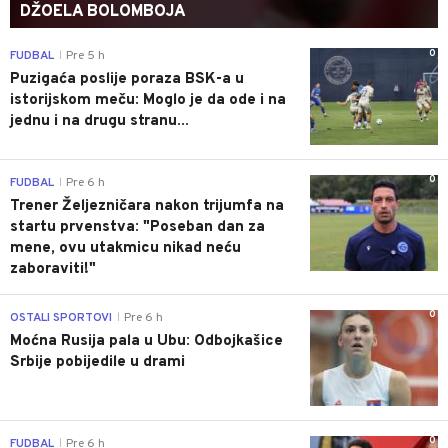
DŽOELA BOLOMBOJA
0
FUDBAL
Pre 5 h
|
Puzigaća poslije poraza BSK-a u
istorijskom meču: Moglo je da ode i na
jednu i na drugu stranu...
0
FUDBAL
Pre 6 h
|
Trener Željezničara nakon trijumfa na
startu prvenstva: "Poseban dan za
mene, ovu utakmicu nikad neću
zaboraviti!"
0
OSTALI SPORTOVI
Pre 6 h
|
Moćna Rusija pala u Ubu: Odbojkašice
Srbije pobijedile u drami
0
FUDBAL
Pre 6 h
|