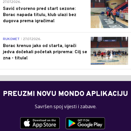
0
27.07.2026.
Savić otvoreno pred start sezone:
Borac napada titulu, klub ulazi bez
dugova prema igračima!
0
RUKOMET
27.07.2026.
|
Borac krenuo jako od starta, igrači
jedva dočekali početak priprema: Cilj se
zna - titula!
PREUZMI NOVU MONDO APLIKACIJU
Savršen spoj vijesti i zabave.