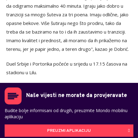
da odigramo maksimalno 40 minuta. Igraju jako dobro u
tranziciji sa mnogo šuteva za tri poena. Imaju odlične, jako
opasne bekove. Više šutiraju nego što prodiru, tako da
treba da se baziramo na to i da ih zaustavimo u tranziciji.
Imamo kvalitet i prednost, ali moramo da ih prikažemo na
terenu, jer je papir jedno, a teren drugo", kazao je Dobrić.
Duel Srbije i Portorika počeće u srijedu u 17.15 časova na
stadionu u Lilu.
Naše vijesti ne morate da provjeravate
Budite bolje informisani od drugih, preuzmite Mondo mobilnu
aplikaciju
PREUZMI APLIKACIJU