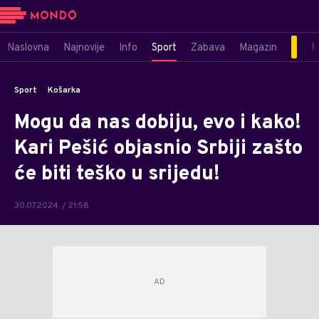
Naslovna
Najnovije
Info
Sport
Zabava
Magazin
M
Sport
Košarka
Mogu da nas dobiju, evo i kako!
Kari Pešić objasnio Srbiji zašto
će biti teško u srijedu!
30.07.2024. / 21:58