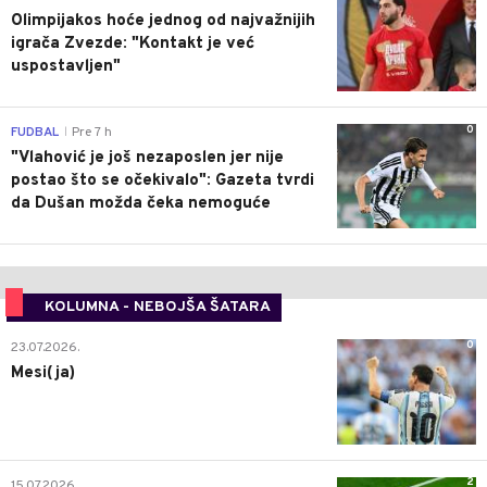
Olimpijakos hoće jednog od najvažnijih
igrača Zvezde: "Kontakt je već
uspostavljen"
0
FUDBAL
Pre 7 h
|
"Vlahović je još nezaposlen jer nije
postao što se očekivalo": Gazeta tvrdi
da Dušan možda čeka nemoguće
KOLUMNA - NEBOJŠA ŠATARA
0
23.07.2026.
Mesi(ja)
2
15.07.2026.