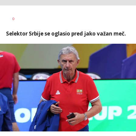
Goran
AUTOR
0
Arbutina
Selektor Srbije se oglasio pred jako važan meč.