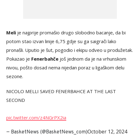
Meli
je najprije promašio drugo slobodno bacanje, da bi
potom stao izvan linije 6,75 gdje su ga saigrači lako
pronašli. Uputio je šut, pogodio i ekipu odveo u produžetak.
Pokazao je
Fenerbahče
još jednom da je na vrhunskom
nivou, pošto dosad nema nijedan poraz u ligaškom delu
sezone.
NICOLO MELLI SAVED FENERBAHCE AT THE LAST
SECOND
pic.twitter.com/z4NGrPX2ia
October 12, 2024
— BasketNews (@BasketNews_com)