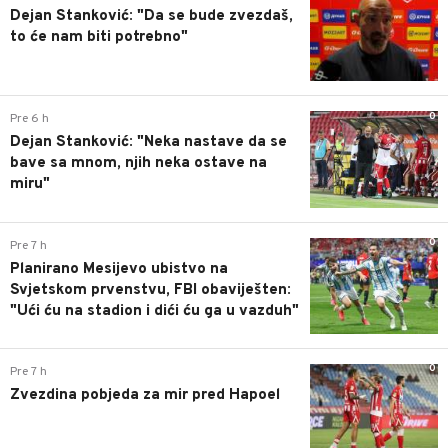
Dejan Stanković: "Da se bude zvezdaš,
to će nam biti potrebno"
0
Pre 6 h
Dejan Stanković: "Neka nastave da se
bave sa mnom, njih neka ostave na
miru"
0
Pre 7 h
Planirano Mesijevo ubistvo na
Svjetskom prvenstvu, FBI obaviješten:
"Ući ću na stadion i dići ću ga u vazduh"
0
Pre 7 h
Zvezdina pobjeda za mir pred Hapoel