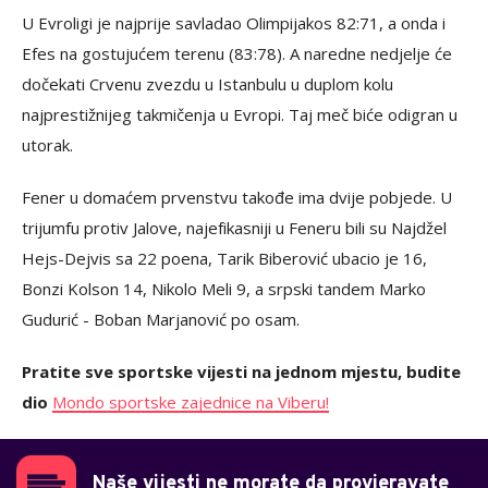
U Evroligi je najprije savladao Olimpijakos 82:71, a onda i
Efes na gostujućem terenu (83:78). A naredne nedjelje će
dočekati Crvenu zvezdu u Istanbulu u duplom kolu
najprestižnijeg takmičenja u Evropi. Taj meč biće odigran u
utorak.
Fener u domaćem prvenstvu takođe ima dvije pobjede. U
trijumfu protiv Jalove, najefikasniji u Feneru bili su Najdžel
Hejs-Dejvis sa 22 poena, Tarik Biberović ubacio je 16,
Bonzi Kolson 14, Nikolo Meli 9, a srpski tandem Marko
Gudurić - Boban Marjanović po osam.
Pratite sve sportske vijesti na jednom mjestu, budite
dio
Mondo sportske zajednice na Viberu!
Naše vijesti ne morate da provjeravate