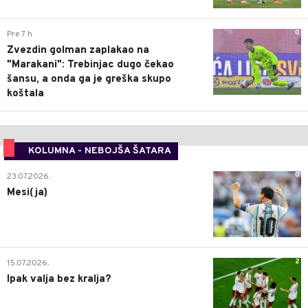
0
Pre 7 h
Zvezdin golman zaplakao na
"Marakani": Trebinjac dugo čekao
šansu, a onda ga je greška skupo
koštala
KOLUMNA - NEBOJŠA ŠATARA
0
23.07.2026.
Mesi(ja)
2
15.07.2026.
Ipak valja bez kralja?