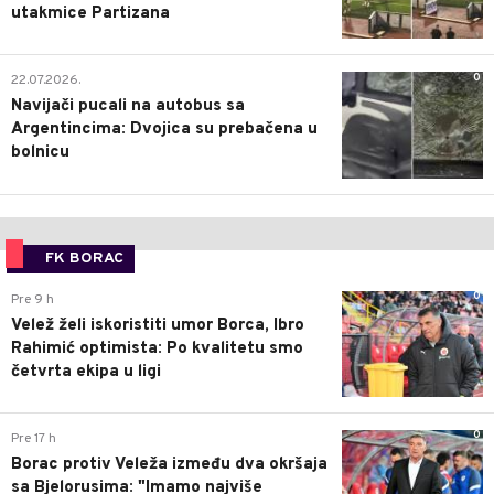
utakmice Partizana
0
22.07.2026.
Navijači pucali na autobus sa
Argentincima: Dvojica su prebačena u
bolnicu
FK BORAC
0
Pre 9 h
Velež želi iskoristiti umor Borca, Ibro
Rahimić optimista: Po kvalitetu smo
četvrta ekipa u ligi
0
Pre 17 h
Borac protiv Veleža između dva okršaja
sa Bjelorusima: "Imamo najviše