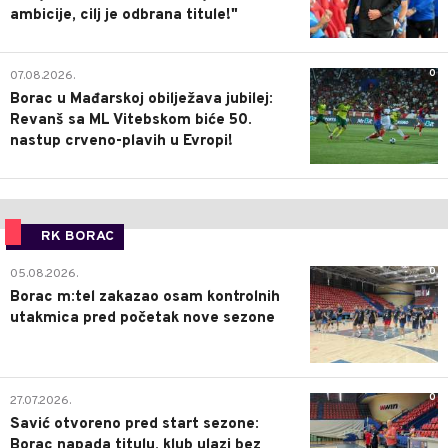
ambicije, cilj je odbrana titule!"
0
07.08.2026.
Borac u Mađarskoj obilježava jubilej:
Revanš sa ML Vitebskom biće 50.
nastup crveno-plavih u Evropi!
RK BORAC
0
05.08.2026.
Borac m:tel zakazao osam kontrolnih
utakmica pred početak nove sezone
0
27.07.2026.
Savić otvoreno pred start sezone:
Borac napada titulu, klub ulazi bez