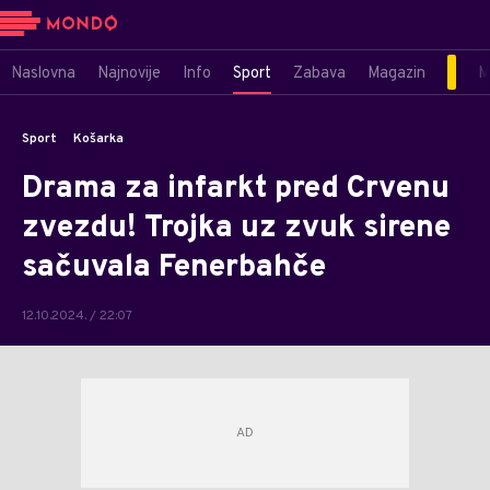
Naslovna
Najnovije
Info
Sport
Zabava
Magazin
M
Sport
Košarka
Drama za infarkt pred Crvenu
zvezdu! Trojka uz zvuk sirene
sačuvala Fenerbahče
12.10.2024. / 22:07