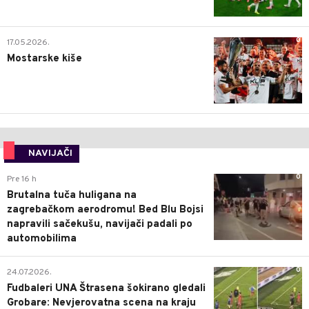
0
17.05.2026.
Mostarske kiše
NAVIJAČI
0
Pre 16 h
Brutalna tuča huligana na
zagrebačkom aerodromu! Bed Blu Bojsi
napravili sačekušu, navijači padali po
automobilima
0
24.07.2026.
Fudbaleri UNA Štrasena šokirano gledali
Grobare: Nevjerovatna scena na kraju