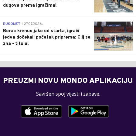
dugova prema igračima!
0
RUKOMET
27.07.2026.
|
Borac krenuo jako od starta, igrači
jedva dočekali početak priprema: Cilj se
zna - titula!
PREUZMI NOVU MONDO APLIKACIJU
Savršen spoj vijesti i zabave.