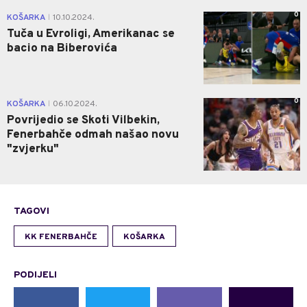
0
KOŠARKA
10.10.2024.
|
Tuča u Evroligi, Amerikanac se
bacio na Biberovića
0
KOŠARKA
06.10.2024.
|
Povrijedio se Skoti Vilbekin,
Fenerbahče odmah našao novu
"zvjerku"
TAGOVI
KK FENERBAHČE
KOŠARKA
PODIJELI