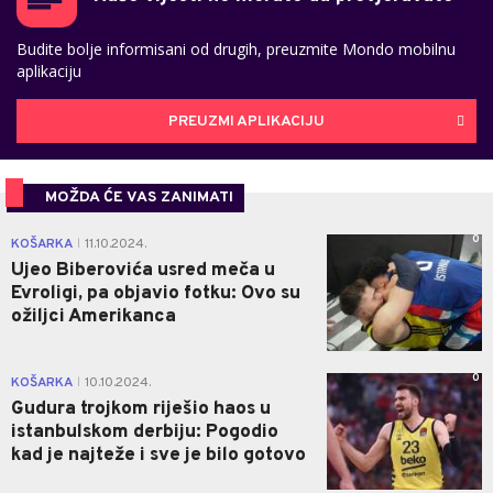
Budite bolje informisani od drugih, preuzmite Mondo mobilnu
aplikaciju
PREUZMI APLIKACIJU
MOŽDA ĆE VAS ZANIMATI
0
KOŠARKA
11.10.2024.
|
Ujeo Biberovića usred meča u
Evroligi, pa objavio fotku: Ovo su
ožiljci Amerikanca
0
KOŠARKA
10.10.2024.
|
Gudura trojkom riješio haos u
istanbulskom derbiju: Pogodio
kad je najteže i sve je bilo gotovo