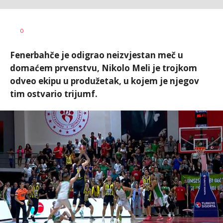
Dragan
AUTOR
0
Šutvić
Fenerbahče je odigrao neizvjestan meč u
domaćem prvenstvu, Nikolo Meli je trojkom
odveo ekipu u produžetak, u kojem je njegov
tim ostvario trijumf.