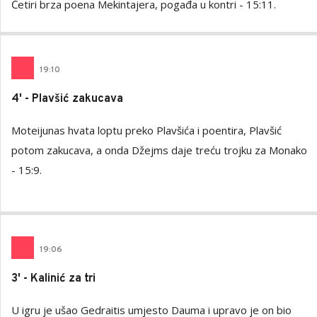
Četiri brza poena Mekintajera, pogađa u kontri - 15:11.
19
:
10
4' - Plavšić zakucava
Moteijunas hvata loptu preko Plavšića i poentira, Plavšić
potom zakucava, a onda Džejms daje treću trojku za Monako
- 15:9.
19
:
06
3' - Kalinić za tri
U igru je ušao Gedraitis umjesto Dauma i upravo je on bio