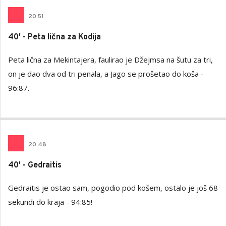
20
:
51
40' - Peta lična za Kodija
Peta lična za Mekintajera, faulirao je Džejmsa na šutu za tri,
on je dao dva od tri penala, a Jago se prošetao do koša -
96:87.
20
:
48
40' - Gedraitis
Gedraitis je ostao sam, pogodio pod košem, ostalo je još 68
sekundi do kraja - 94:85!