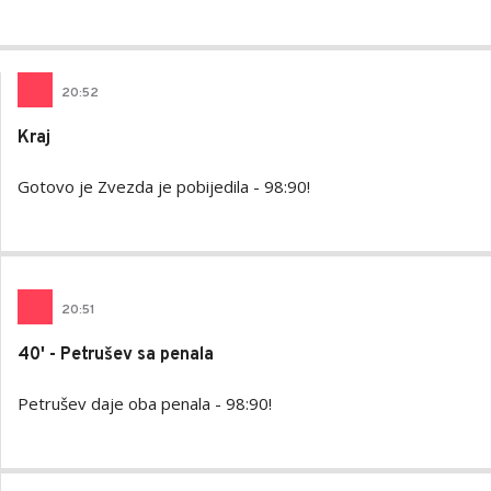
AUTOR
Arbutina
20
:
52
Kraj
Gotovo je Zvezda je pobijedila - 98:90!
20
:
51
40' - Petrušev sa penala
Petrušev daje oba penala - 98:90!