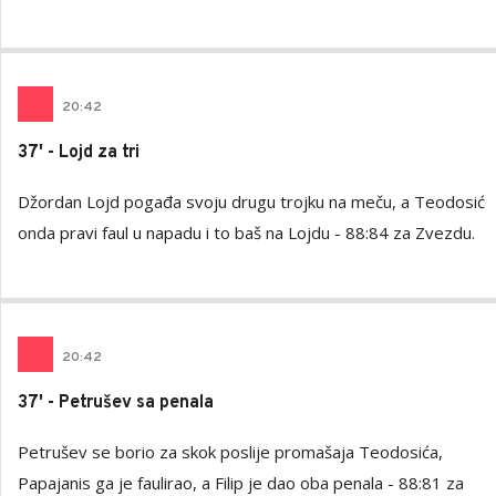
20
:
42
37' - Lojd za tri
Džordan Lojd pogađa svoju drugu trojku na meču, a Teodosić
onda pravi faul u napadu i to baš na Lojdu - 88:84 za Zvezdu.
20
:
42
37' - Petrušev sa penala
Petrušev se borio za skok poslije promašaja Teodosića,
Papajanis ga je faulirao, a Filip je dao oba penala - 88:81 za