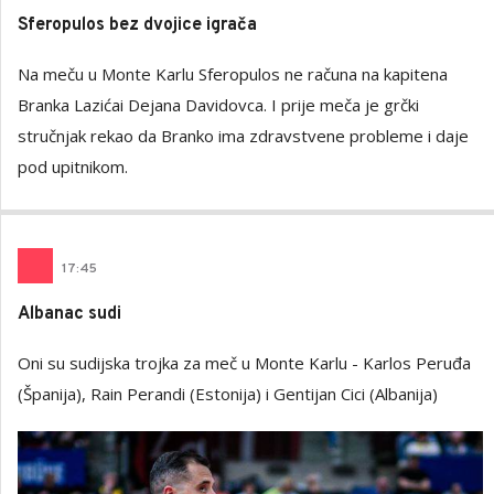
Sferopulos bez dvojice igrača
Na meču u Monte Karlu Sferopulos ne računa na kapitena
Branka Lazićai Dejana Davidovca. I prije meča je grčki
stručnjak rekao da Branko ima zdravstvene probleme i daje
pod upitnikom.
17
:
45
Albanac sudi
Oni su sudijska trojka za meč u Monte Karlu - Karlos Peruđa
(Španija), Rain Perandi (Estonija) i Gentijan Cici (Albanija)