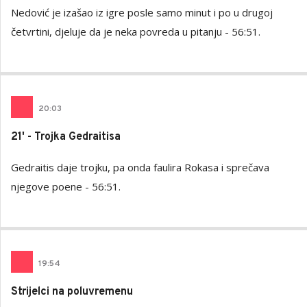
Nedović je izašao iz igre posle samo minut i po u drugoj
četvrtini, djeluje da je neka povreda u pitanju - 56:51.
20
:
03
21' - Trojka Gedraitisa
Gedraitis daje trojku, pa onda faulira Rokasa i sprečava
njegove poene - 56:51.
19
:
54
Strijelci na poluvremenu