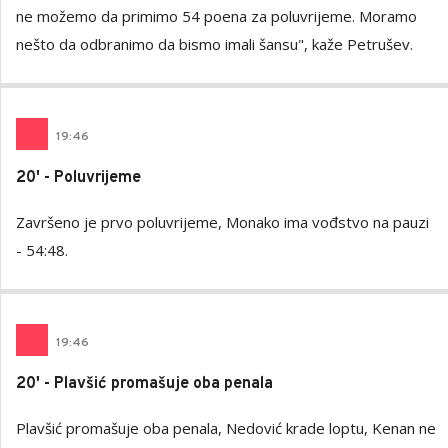
ne možemo da primimo 54 poena za poluvrijeme. Moramo
nešto da odbranimo da bismo imali šansu", kaže Petrušev.
19
:
46
20' - Poluvrijeme
Završeno je prvo poluvrijeme, Monako ima vođstvo na pauzi
- 54:48.
19
:
46
20' - Plavšić promašuje oba penala
Plavšić promašuje oba penala, Nedović krade loptu, Kenan ne