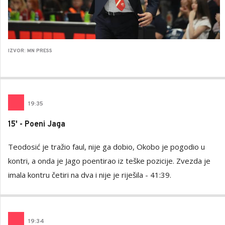
IZVOR: MN PRESS
19
:
35
15' - Poeni Jaga
Teodosić je tražio faul, nije ga dobio, Okobo je pogodio u
kontri, a onda je Jago poentirao iz teške pozicije. Zvezda je
imala kontru četiri na dva i nije je riješila - 41:39.
19
:
34