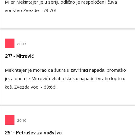
Miler Mekintajer je u seriji, odlično je raspoložen i čuva
vođstvo Zvezde - 73:70!
20
:
17
27' - Mitrović
Mekintajer je morao da šutira u završnici napada, promašio
je, a onda je Mitrović uvhatio skok u napadu i vratio loptu u
koš, Zvezda vodi - 69:66!
20
:
10
25' - Petrušev za vođstvo