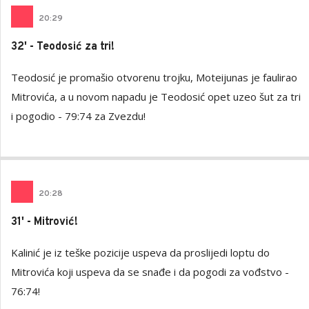
20
:
29
32' - Teodosić za tri!
Teodosić je promašio otvorenu trojku, Moteijunas je faulirao
Mitrovića, a u novom napadu je Teodosić opet uzeo šut za tri
i pogodio - 79:74 za Zvezdu!
20
:
28
31' - Mitrović!
Kalinić je iz teške pozicije uspeva da proslijedi loptu do
Mitrovića koji uspeva da se snađe i da pogodi za vođstvo -
76:74!