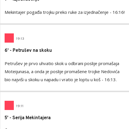
Mekintajer pogađa trojku preko ruke za izjednačenje - 16:16!
19
:
13
6' - Petrušev na skoku
Petrušev je prvo uhvatio skok u odbrani poslije promašaja
Moteijunasa, a onda je poslije promašene trojke Nedovića
bio najviši u skoku u napadu i vratio je loptu u koš - 16:13.
19
:
11
5' - Serija Mekintajera