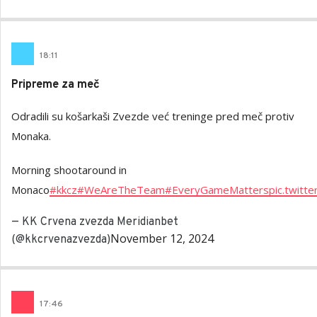
18
:
11
Pripreme za meč
Odradili su košarkaši Zvezde već treninge pred meč protiv
Monaka.
Morning shootaround in
Monaco
#kkcz
#WeAreTheTeam
#EveryGameMatters
pic.twit
— KK Crvena zvezda Meridianbet
November 12, 2024
(@kkcrvenazvezda)
17
:
46