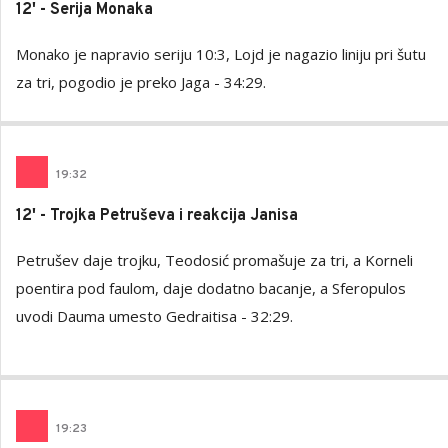
12' - Serija Monaka
Monako je napravio seriju 10:3, Lojd je nagazio liniju pri šutu
za tri, pogodio je preko Jaga - 34:29.
19
:
32
12' - Trojka Petruševa i reakcija Janisa
Petrušev daje trojku, Teodosić promašuje za tri, a Korneli
poentira pod faulom, daje dodatno bacanje, a Sferopulos
uvodi Dauma umesto Gedraitisa - 32:29.
19
:
23