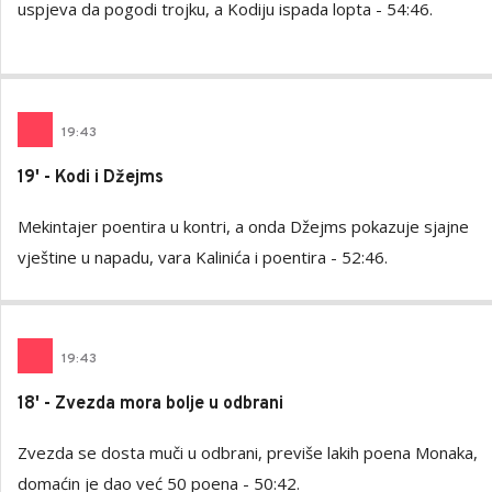
uspjeva da pogodi trojku, a Kodiju ispada lopta - 54:46.
19
:
43
19' - Kodi i Džejms
Mekintajer poentira u kontri, a onda Džejms pokazuje sjajne
vještine u napadu, vara Kalinića i poentira - 52:46.
19
:
43
18' - Zvezda mora bolje u odbrani
Zvezda se dosta muči u odbrani, previše lakih poena Monaka,
domaćin je dao već 50 poena - 50:42.