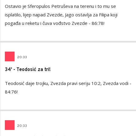
Ostavio je Sferopulos Petruševa na terenu i to mu se
isplatilo, lijep napad Zvezde, Jago ostavlja za Filipa koji
pogađa u reketu i čuva vođstvo Zvezde - 86:78!
20
:
33
34' - Teodosić za tri!
Teodosić daje trojku, Zvezda pravi seriju 10:2, Zvezda vodi -
84:76!
20
:
33