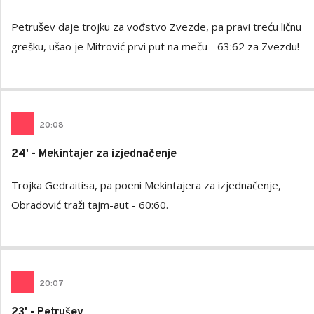
Petrušev daje trojku za vođstvo Zvezde, pa pravi treću ličnu
grešku, ušao je Mitrović prvi put na meču - 63:62 za Zvezdu!
20
:
08
24' - Mekintajer za izjednačenje
Trojka Gedraitisa, pa poeni Mekintajera za izjednačenje,
Obradović traži tajm-aut - 60:60.
20
:
07
23' - Petrušev