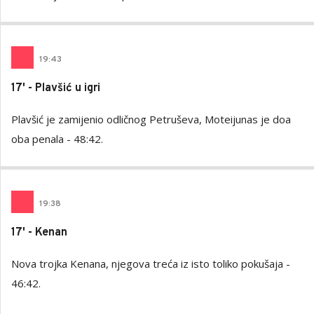
19
:
43
17' - Plavšić u igri
Plavšić je zamijenio odličnog Petruševa, Moteijunas je doa
oba penala - 48:42.
19
:
38
17' - Kenan
Nova trojka Kenana, njegova treća iz isto toliko pokušaja -
46:42.