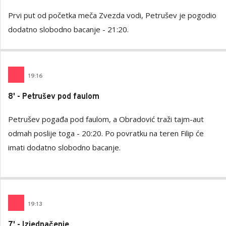
Prvi put od početka meča Zvezda vodi, Petrušev je pogodio
dodatno slobodno bacanje - 21:20.
19
:
16
8' - Petrušev pod faulom
Petrušev pogađa pod faulom, a Obradović traži tajm-aut
odmah poslije toga - 20:20. Po povratku na teren Filip će
imati dodatno slobodno bacanje.
19
:
13
7' - Izjednačenje