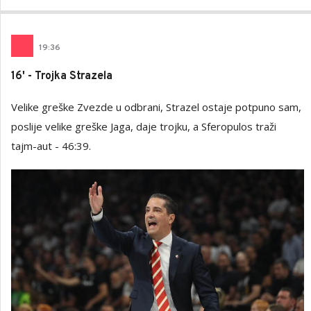
19
:
36
16' - Trojka Strazela
Velike greške Zvezde u odbrani, Strazel ostaje potpuno sam,
poslije velike greške Jaga, daje trojku, a Sferopulos traži
tajm-aut - 46:39.