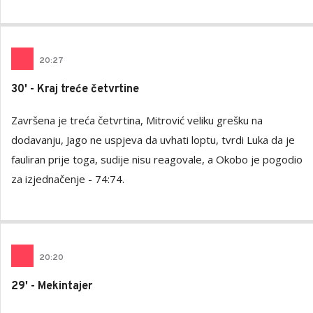
20
:
27
30' - Kraj treće četvrtine
Završena je treća četvrtina, Mitrović veliku grešku na
dodavanju, Jago ne uspjeva da uvhati loptu, tvrdi Luka da je
fauliran prije toga, sudije nisu reagovale, a Okobo je pogodio
za izjednačenje - 74:74.
20
:
20
29' - Mekintajer