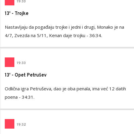
19
:
33
13' - Trojke
Nastavljaju da pogađaju trojke i jedni i drugi, Monako je na
4/7, Zvezda na 5/11, Kenan daje trojku - 36:34.
19
:
33
13' - Opet Petrušev
Odlična igra Petruševa, dao je oba penala, ima već 12 datih
poena - 34:31.
19
:
32