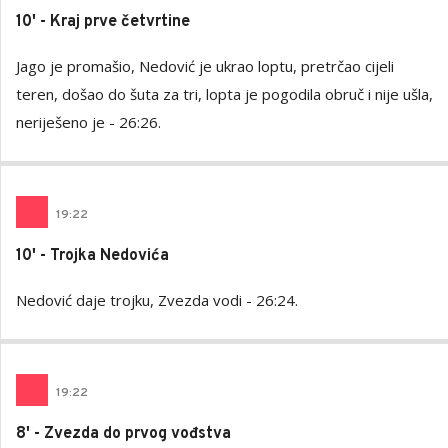
10' - Kraj prve četvrtine
Jago je promašio, Nedović je ukrao loptu, pretrčao cijeli
teren, došao do šuta za tri, lopta je pogodila obruč i nije ušla,
neriješeno je - 26:26.
19
:
22
10' - Trojka Nedovića
Nedović daje trojku, Zvezda vodi - 26:24.
19
:
22
8' - Zvezda do prvog vođstva