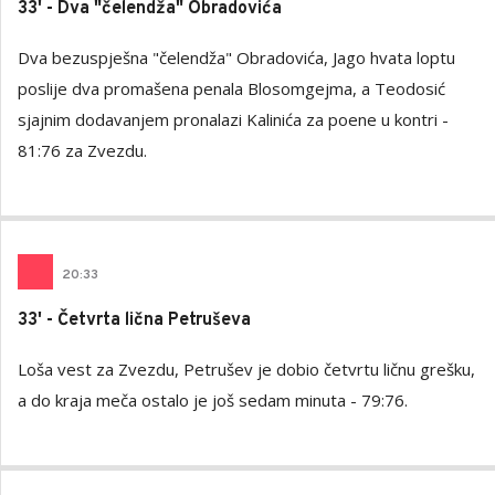
33' - Dva "čelendža" Obradovića
Dva bezuspješna "čelendža" Obradovića, Jago hvata loptu
poslije dva promašena penala Blosomgejma, a Teodosić
sjajnim dodavanjem pronalazi Kalinića za poene u kontri -
81:76 za Zvezdu.
20
:
33
33' - Četvrta lična Petruševa
Loša vest za Zvezdu, Petrušev je dobio četvrtu ličnu grešku,
a do kraja meča ostalo je još sedam minuta - 79:76.