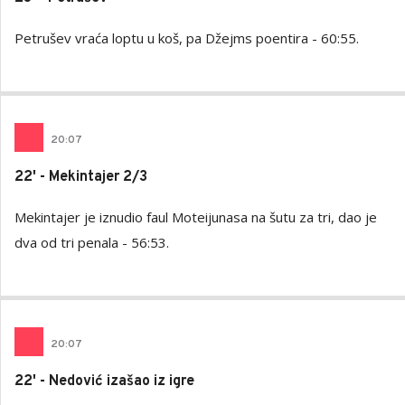
Petrušev vraća loptu u koš, pa Džejms poentira - 60:55.
20
:
07
22' - Mekintajer 2/3
Mekintajer je iznudio faul Moteijunasa na šutu za tri, dao je
dva od tri penala - 56:53.
20
:
07
22' - Nedović izašao iz igre