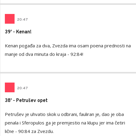
20
:
47
39' - Kenan!
Kenan pogađa za dva, Zvezda ima osam poena prednosti na
manje od dva minuta do kraja - 92:84!
20
:
47
38' - Petrušev opet
Petrušev je uhvatio skok u odbrani, fauliran je, dao je oba
penala i Sferopulos ga je premjestio na klupu jer ima četiri
lične - 90:84 za Zvezdu.