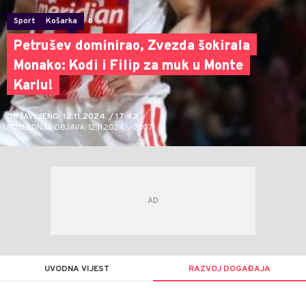
Sport
Košarka
0
Petrušev dominirao, Zvezda šokirala
Monako: Kodi i Filip za muk u Monte
Karlu!
OBJAVLJENO: 12.11.2024. / 17:42
POSLEDNJA OBJAVA: 12.11.2024. / 21:07
UVODNA VIJEST
RAZVOJ DOGAĐAJA
Goran