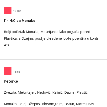
19
:
02
1' - 4:0 za Monako
Bolji početak Monaka, Moteijunas lako pogađa pored
Plavšića, a Džejms poslije ukradene lopte poentira u kontri -
4:0.
18
:
55
Petorke
Zvezda: Mekintajer, Nedović, Kalinić, Daum i Plavšić
Monako: Lojd, Džejms, Blosomgejm, Braun, Moteijunas