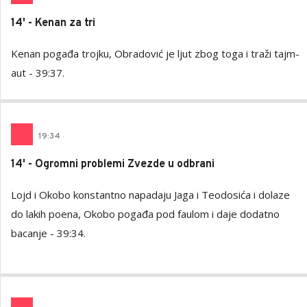
14' - Kenan za tri
Kenan pogađa trojku, Obradović je ljut zbog toga i traži tajm-
aut - 39:37.
19
:
34
14' - Ogromni problemi Zvezde u odbrani
Lojd i Okobo konstantno napadaju Jaga i Teodosića i dolaze
do lakih poena, Okobo pogađa pod faulom i daje dodatno
bacanje - 39:34.