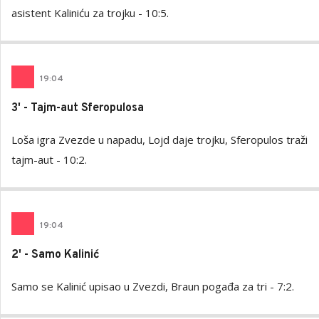
asistent Kaliniću za trojku - 10:5.
19
:
04
3' - Tajm-aut Sferopulosa
Loša igra Zvezde u napadu, Lojd daje trojku, Sferopulos traži
tajm-aut - 10:2.
19
:
04
2' - Samo Kalinić
Samo se Kalinić upisao u Zvezdi, Braun pogađa za tri - 7:2.