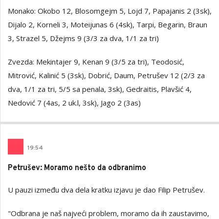
Monako: Okobo 12, Blosomgejm 5, Lojd 7, Papajanis 2 (3sk),
Dijalo 2, Korneli 3, Moteijunas 6 (4sk), Tarpi, Begarin, Braun
3, Strazel 5, Džejms 9 (3/3 za dva, 1/1 za tri)
Zvezda: Mekintajer 9, Kenan 9 (3/5 za tri), Teodosić,
Mitrović, Kalinić 5 (3sk), Dobrić, Daum, Petrušev 12 (2/3 za
dva, 1/1 za tri, 5/5 sa penala, 3sk), Gedraitis, Plavšić 4,
Nedović 7 (4as, 2 uk.l, 3sk), Jago 2 (3as)
19
:
54
Petrušev: Moramo nešto da odbranimo
U pauzi između dva dela kratku izjavu je dao Filip Petrušev.
"Odbrana je naš najveći problem, moramo da ih zaustavimo,