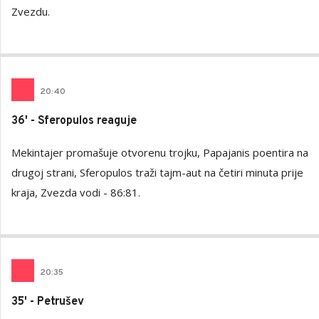
Zvezdu.
20
:
40
36' - Sferopulos reaguje
Mekintajer promašuje otvorenu trojku, Papajanis poentira na
drugoj strani, Sferopulos traži tajm-aut na četiri minuta prije
kraja, Zvezda vodi - 86:81.
20
:
35
35' - Petrušev