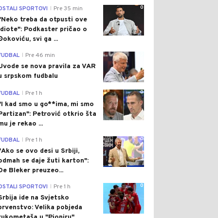
0
OSTALI SPORTOVI
Pre 35 min
|
"Neko treba da otpusti ove
idiote": Podkaster pričao o
Đokoviću, svi ga ...
0
FUDBAL
Pre 46 min
|
Uvode se nova pravila za VAR
u srpskom fudbalu
0
FUDBAL
Pre 1 h
|
"I kad smo u go**ima, mi smo
Partizan": Petrović otkrio šta
mu je rekao ...
0
FUDBAL
Pre 1 h
|
"Ako se ovo desi u Srbiji,
odmah se daje žuti karton":
De Bleker preuzeo...
0
OSTALI SPORTOVI
Pre 1 h
|
Srbija ide na Svjetsko
prvenstvo: Velika pobjeda
rukometaša u "Pioniru"