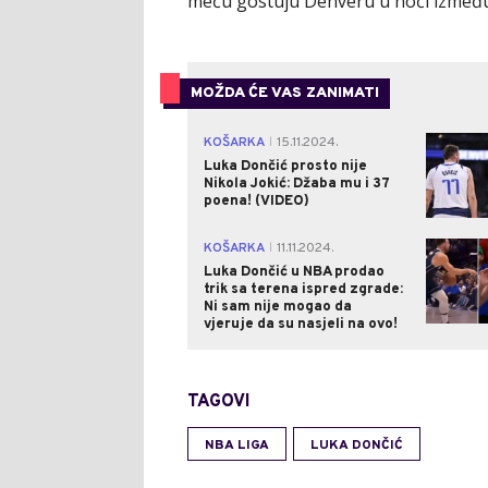
meču gostuju Denveru u noći između p
MOŽDA ĆE VAS ZANIMATI
KOŠARKA
15.11.2024.
|
Luka Dončić prosto nije
Nikola Jokić: Džaba mu i 37
poena! (VIDEO)
KOŠARKA
11.11.2024.
|
Luka Dončić u NBA prodao
trik sa terena ispred zgrade:
Ni sam nije mogao da
vjeruje da su nasjeli na ovo!
TAGOVI
NBA LIGA
LUKA DONČIĆ