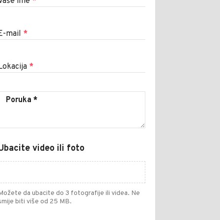
Vaše ime
*
E-mail
*
Lokacija
*
Ubacite video ili foto
Možete da ubacite do 3 fotografije ili videa. Ne
smije biti više od 25 MB.