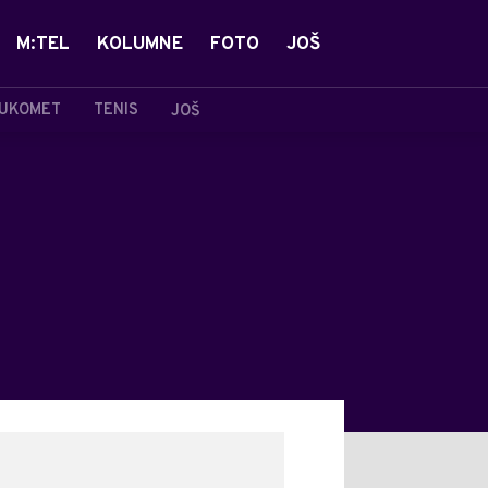
M:TEL
KOLUMNE
FOTO
JOŠ
UKOMET
TENIS
JOŠ