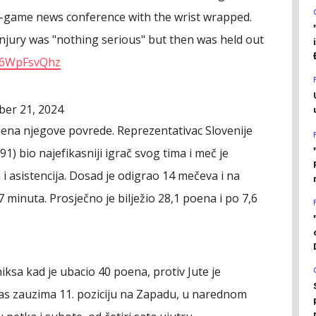
st-game news conference with the wrist wrapped.
 injury was "nothing serious" but then was held out
/M6WpFsvQhz
er 21, 2024
jena njegove povrede. Reprezentativac Slovenije
1) bio najefikasniji igrač svog tima i meč je
i asistencija. Dosad je odigrao 14 mečeva i na
minuta. Prosječno je bilježio 28,1 poena i po 7,6
iksa kad je ubacio 40 poena, protiv Jute je
alas zauzima 11. poziciju na Zapadu, u narednom