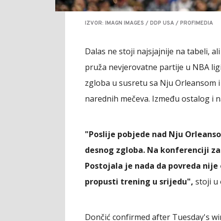
IZVOR: IMAGN IMAGES / DDP USA / PROFIMEDIA
Dalas ne stoji najsjajnije na tabeli, a
pruža nevjerovatne partije u NBA lig
zgloba u susretu sa Nju Orleansom i 
narednih mečeva. Između ostalog i 
"Poslije pobjede nad Nju Orleanso
desnog zgloba. Na konferenciji z
Postojala je nada da povreda nije o
propusti trening u srijedu",
stoji u 
Dončić confirmed after Tuesday's wi