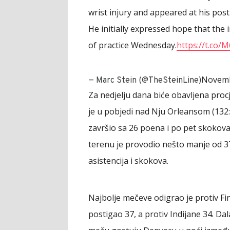
wrist injury and appeared at his po
He initially expressed hope that the
of practice Wednesday.
https://t.co
Novemb
— Marc Stein (@TheSteinLine)
Za nedjelju dana biće obavljena proc
je u pobjedi nad Nju Orleansom (132:9
završio sa 26 poena i po pet skokova 
terenu je provodio nešto manje od 37 
asistencija i skokova.
Najbolje mečeve odigrao je protiv Fin
postigao 37, a protiv Indijane 34. D