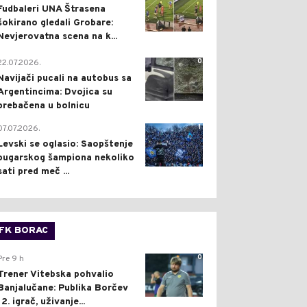
Fudbaleri UNA Štrasena
šokirano gledali Grobare:
Nevjerovatna scena na k...
0
22.07.2026.
Navijači pucali na autobus sa
Argentincima: Dvojica su
prebačena u bolnicu
1
07.07.2026.
Levski se oglasio: Saopštenje
bugarskog šampiona nekoliko
sati pred meč ...
FK BORAC
0
Pre 9 h
Trener Vitebska pohvalio
Banjalučane: Publika Borčev
12. igrač, uživanje...