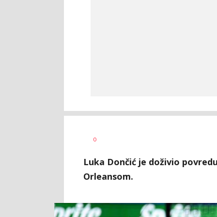
Bojan
AUTOR
0
Jakovljević
Luka Dončić je doživio povred
Orleansom.