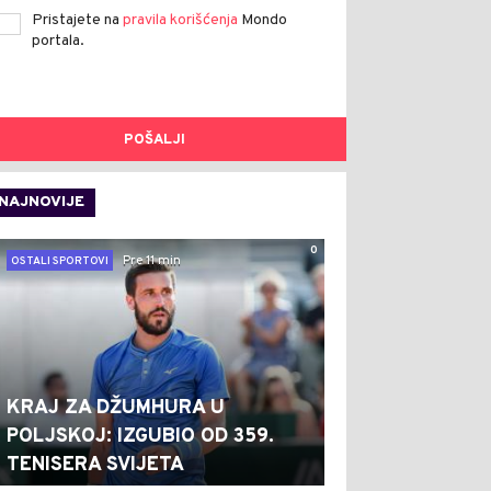
Pristajete na
pravila korišćenja
Mondo
portala.
POŠALJI
NAJNOVIJE
0
Pre 11 min
OSTALI SPORTOVI
KRAJ ZA DŽUMHURA U
POLJSKOJ: IZGUBIO OD 359.
TENISERA SVIJETA