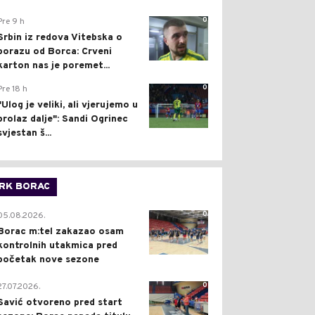
0
Pre 9 h
Srbin iz redova Vitebska o
porazu od Borca: Crveni
karton nas je poremet...
0
Pre 18 h
"Ulog je veliki, ali vjerujemo u
prolaz dalje": Sandi Ogrinec
svjestan š...
RK BORAC
0
05.08.2026.
Borac m:tel zakazao osam
kontrolnih utakmica pred
početak nove sezone
0
27.07.2026.
Savić otvoreno pred start