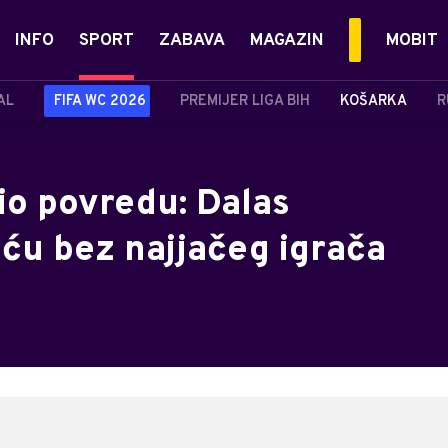
INFO
SPORT
ZABAVA
MAGAZIN
MOBIT
AL
FIFA WC 2026
PREMIJER LIGA BIH
KOŠARKA
R
io povredu: Dalas
iću bez najjačeg igrača