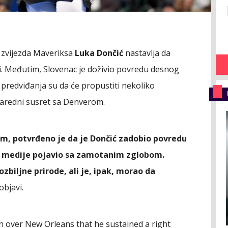
li zvijezda Maveriksa
Luka Dončić
nastavlja da
i. Međutim, Slovenac je doživio povredu desnog
predviđanja su da će propustiti nekoliko
naredni susret sa Denverom.
m, potvrđeno je da je Dončić zadobio povredu
a medije pojavio sa zamotanim zglobom.
zbiljne prirode, ali je, ipak, morao da
objavi.
n over New Orleans that he sustained a right