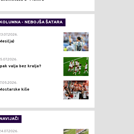
KOLUMNA - NEBOJŠA ŠATARA
0
23.07.2026.
Mesi(ja)
2
15.07.2026.
Ipak valja bez kralja?
0
17.05.2026.
Mostarske kiše
NAVIJAČI
0
24.07.2026.