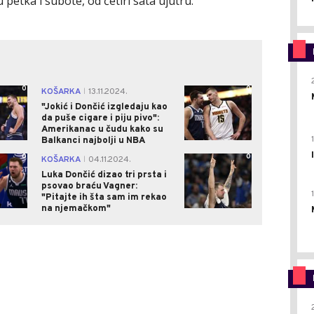
etka i subote, od četiri sata ujutru.
0
0
KOŠARKA
13.11.2024.
|
"Jokić i Dončić izgledaju kao
da puše cigare i piju pivo":
Amerikanac u čudu kako su
Balkanci najbolji u NBA
0
0
KOŠARKA
04.11.2024.
|
Luka Dončić dizao tri prsta i
psovao braću Vagner:
"Pitajte ih šta sam im rekao
na njemačkom"