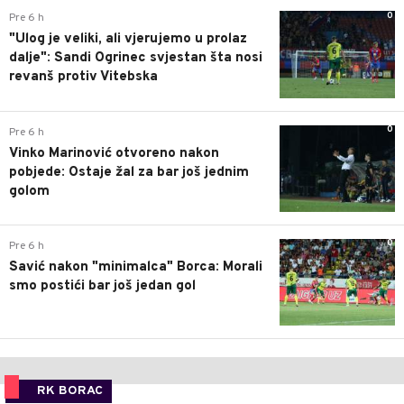
0
Pre 6 h
"Ulog je veliki, ali vjerujemo u prolaz
dalje": Sandi Ogrinec svjestan šta nosi
revanš protiv Vitebska
0
Pre 6 h
Vinko Marinović otvoreno nakon
pobjede: Ostaje žal za bar još jednim
golom
0
Pre 6 h
Savić nakon "minimalca" Borca: Morali
smo postići bar još jedan gol
RK BORAC