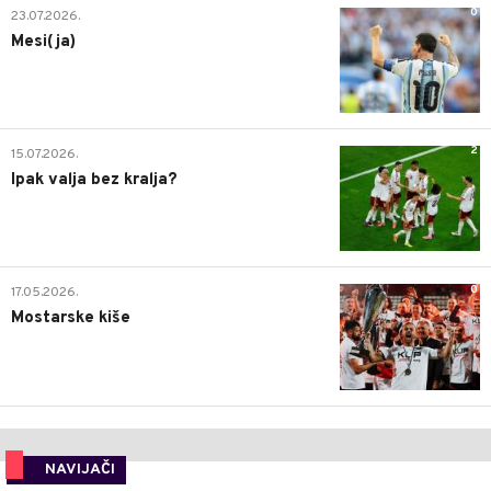
0
23.07.2026.
Mesi(ja)
2
15.07.2026.
Ipak valja bez kralja?
0
17.05.2026.
Mostarske kiše
NAVIJAČI