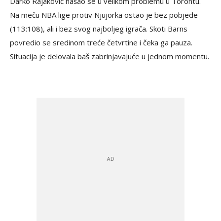
Darko Rajaković našao se u velikom problemu u Torontu.
Na meču NBA lige protiv Njujorka ostao je bez pobjede
(113:108), ali i bez svog najboljeg igrača. Skoti Barns
povredio se sredinom treće četvrtine i čeka ga pauza.
Situacija je delovala baš zabrinjavajuće u jednom momentu.