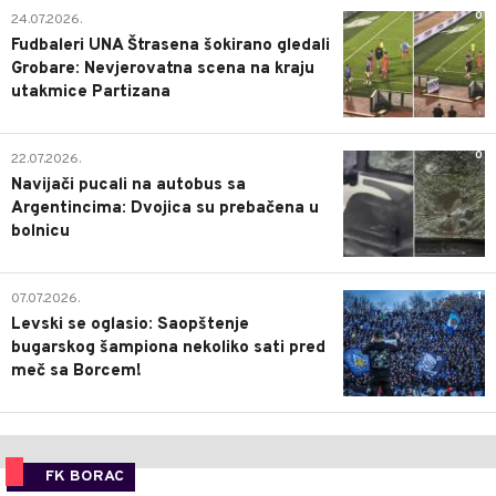
0
24.07.2026.
Fudbaleri UNA Štrasena šokirano gledali
Grobare: Nevjerovatna scena na kraju
utakmice Partizana
0
22.07.2026.
Navijači pucali na autobus sa
Argentincima: Dvojica su prebačena u
bolnicu
1
07.07.2026.
Levski se oglasio: Saopštenje
bugarskog šampiona nekoliko sati pred
meč sa Borcem!
FK BORAC