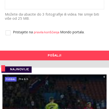
Možete da ubacite do 3 fotografije ili videa. Ne smije biti
više od 25 MB.
Pristajete na
Mondo portala.
pravila korišćenja
POŠALJI
NAJNOVIJE
0
Pre 6 h
FUDBAL