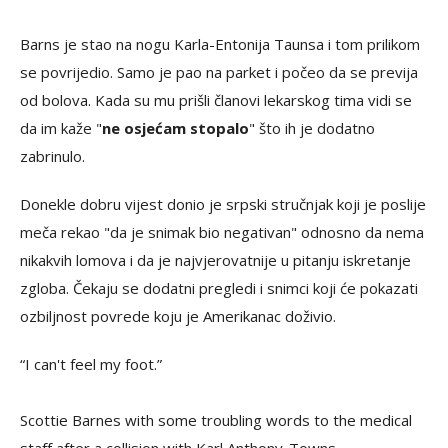
Barns je stao na nogu Karla-Entonija Taunsa i tom prilikom
se povrijedio. Samo je pao na parket i počeo da se previja
od bolova. Kada su mu prišli članovi lekarskog tima vidi se
da im kaže "
ne osjećam stopalo
" što ih je dodatno
zabrinulo.
Donekle dobru vijest donio je srpski stručnjak koji je poslije
meča rekao "da je snimak bio negativan" odnosno da nema
nikakvih lomova i da je najvjerovatnije u pitanju iskretanje
zgloba. Čekaju se dodatni pregledi i snimci koji će pokazati
ozbiljnost povrede koju je Amerikanac doživio.
“I can't feel my foot.”
Scottie Barnes with some troubling words to the medical