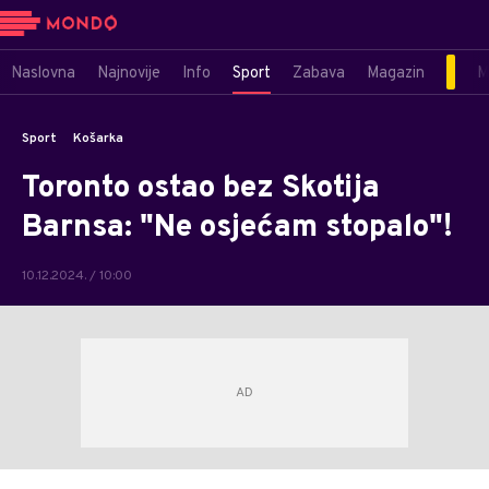
Naslovna
Najnovije
Info
Sport
Zabava
Magazin
M
Sport
Košarka
Toronto ostao bez Skotija
Barnsa: "Ne osjećam stopalo"!
10.12.2024. / 10:00