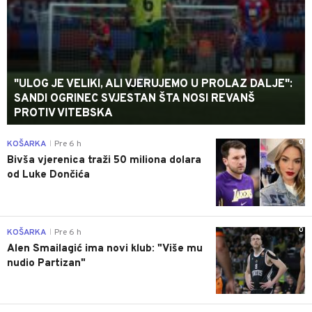
"ULOG JE VELIKI, ALI VJERUJEMO U PROLAZ DALJE":
SANDI OGRINEC SVJESTAN ŠTA NOSI REVANŠ
PROTIV VITEBSKA
0
KOŠARKA
Pre 6 h
|
Bivša vjerenica traži 50 miliona dolara
od Luke Dončića
0
KOŠARKA
Pre 6 h
|
Alen Smailagić ima novi klub: "Više mu
nudio Partizan"