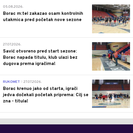
0
05.08.2026.
Borac m:tel zakazao osam kontrolnih
utakmica pred početak nove sezone
0
27.07.2026.
Savić otvoreno pred start sezone:
Borac napada titulu, klub ulazi bez
dugova prema igračima!
0
RUKOMET
27.07.2026.
|
Borac krenuo jako od starta, igrači
jedva dočekali početak priprema: Cilj se
zna - titula!