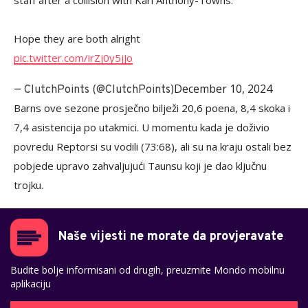
staff after a collision with Karl Anthony-Towns.
Hope they are both alright
pic.twitter.com/irZj0y5jJo
December 10, 2024
— ClutchPoints (@ClutchPoints)
Barns ove sezone prosječno bilježi 20,6 poena, 8,4 skoka i
7,4 asistencija po utakmici. U momentu kada je doživio
povredu Reptorsi su vodili (73:68), ali su na kraju ostali bez
pobjede upravo zahvaljujući Taunsu koji je dao ključnu
trojku.
Naše vijesti ne morate da provjeravate
Budite bolje informisani od drugih, preuzmite Mondo mobilnu
aplikaciju