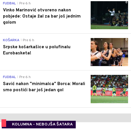
0
FUDBAL
Pre 6 h
|
Vinko Marinović otvoreno nakon
pobjede: Ostaje žal za bar još jednim
golom
0
KOŠARKA
Pre 6 h
|
Srpske košarkašice u polufinalu
Eurobasketa!
0
FUDBAL
Pre 6 h
|
Savić nakon "minimalca" Borca: Morali
smo postići bar još jedan gol
KOLUMNA - NEBOJŠA ŠATARA