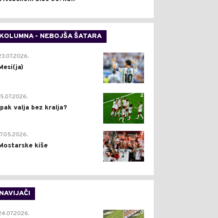
KOLUMNA - NEBOJŠA ŠATARA
0
23.07.2026.
Mesi(ja)
2
15.07.2026.
Ipak valja bez kralja?
0
17.05.2026.
Mostarske kiše
NAVIJAČI
0
24.07.2026.