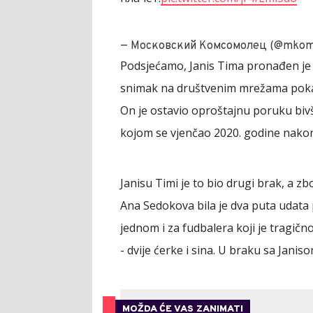
— Московский Комсомолец (@mkom
Podsjećamo, Janis Tima pronađen je 
snimak na društvenim mrežama pokaz
On je ostavio oproštajnu poruku bivš
kojom se vjenčao 2020. godine nako
Janisu Timi je to bio drugi brak, a zb
Ana Sedokova bila je dva puta udata
jednom i za fudbalera koji je tragič
- dvije ćerke i sina. U braku sa Janis
MOŽDA ĆE VAS ZANIMATI