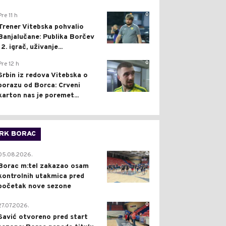
0
Pre 11 h
Trener Vitebska pohvalio
Banjalučane: Publika Borčev
12. igrač, uživanje...
0
Pre 12 h
Srbin iz redova Vitebska o
porazu od Borca: Crveni
karton nas je poremet...
RK BORAC
0
05.08.2026.
Borac m:tel zakazao osam
kontrolnih utakmica pred
početak nove sezone
0
27.07.2026.
Savić otvoreno pred start