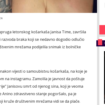
EN
upruga letonskog košarkaša Janisa Time, završila
e i razvoda braka koji se nedavno dogodio odlučio
štvenim mrežama podijelila snimak iz bolničke
 nakon vijesti o samoubistvu košarkaša, na koje je
m na instagramu. Zamolila je javnost da poštuje
ije" Janisovu smrt od njenog sina, koji je veoma
e Anino zdravstveno stanje pogoršalo, pa je
oji kruže društvenim mrežama vidi se da plače.