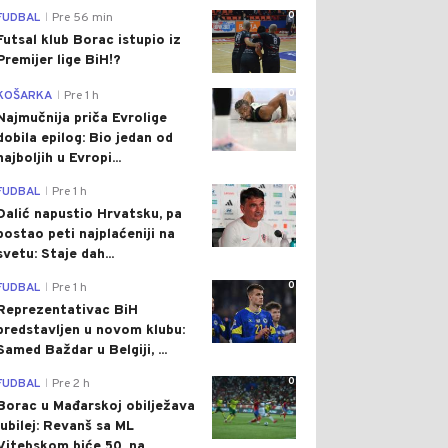
0
FUDBAL
Pre 56 min
|
Futsal klub Borac istupio iz
Premijer lige BiH!?
0
KOŠARKA
Pre 1 h
|
Najmučnija priča Evrolige
dobila epilog: Bio jedan od
najboljih u Evropi...
0
FUDBAL
Pre 1 h
|
Dalić napustio Hrvatsku, pa
postao peti najplaćeniji na
svetu: Staje dah...
0
FUDBAL
Pre 1 h
|
Reprezentativac BiH
predstavljen u novom klubu:
Samed Baždar u Belgiji, ...
0
FUDBAL
Pre 2 h
|
Borac u Mađarskoj obilježava
jubilej: Revanš sa ML
Vitebskom biće 50. na...