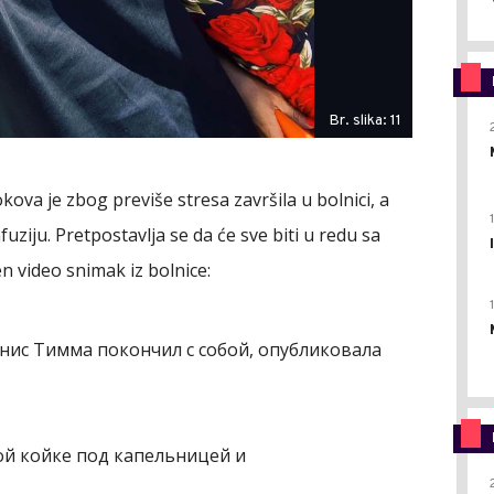
Br. slika: 11
ova je zbog previše stresa završila u bolnici, a
fuziju. Pretpostavlja se da će sve biti u redu sa
 video snimak iz bolnice:
нис Тимма покончил с собой, опубликовала
ой койке под капельницей и