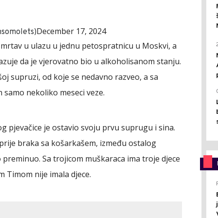
December 17, 2024
somolets)
mrtav u ulazu u jednu petospratnicu u Moskvi, a
uje da je vjerovatno bio u alkoholisanom stanju.
oj supruzi, od koje se nedavno razveo, a sa
n samo nekoliko meseci veze.
og pjevačice je ostavio svoju prvu suprugu i sina.
 prije braka sa košarkašem, između ostalog
no preminuo. Sa trojicom muškaraca ima troje djece
om Timom nije imala djece.