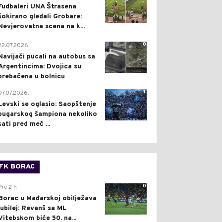
Fudbaleri UNA Štrasena
šokirano gledali Grobare:
Nevjerovatna scena na k...
0
22.07.2026.
Navijači pucali na autobus sa
Argentincima: Dvojica su
prebačena u bolnicu
1
07.07.2026.
Levski se oglasio: Saopštenje
bugarskog šampiona nekoliko
sati pred meč ...
FK BORAC
0
Pre 2 h
Borac u Mađarskoj obilježava
jubilej: Revanš sa ML
Vitebskom biće 50. na...