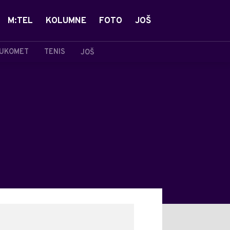
M:TEL
KOLUMNE
FOTO
JOŠ
UKOMET
TENIS
JOŠ