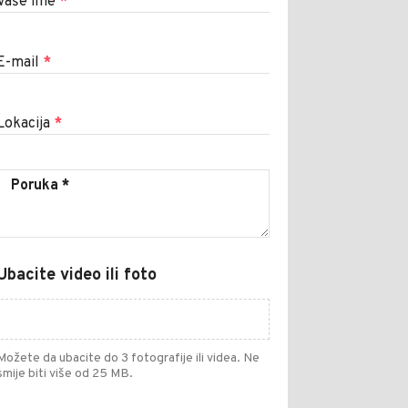
Vaše ime
*
E-mail
*
Lokacija
*
Ubacite video ili foto
Možete da ubacite do 3 fotografije ili videa. Ne
smije biti više od 25 MB.