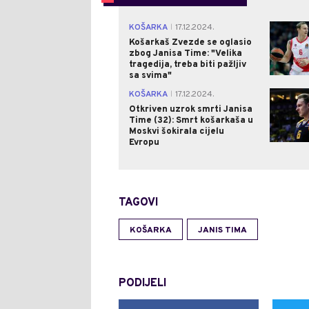
KOŠARKA
17.12.2024.
|
Košarkaš Zvezde se oglasio
zbog Janisa Time: "Velika
tragedija, treba biti pažljiv
sa svima"
KOŠARKA
17.12.2024.
|
Otkriven uzrok smrti Janisa
Time (32): Smrt košarkaša u
Moskvi šokirala cijelu
Evropu
TAGOVI
KOŠARKA
JANIS TIMA
PODIJELI