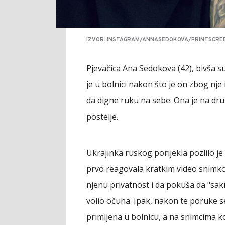
IZVOR: INSTAGRAM/ANNASEDOKOVA/PRINTSCRE
Pjevačica Ana Sedokova (42), bivša s
je u bolnici nakon što je on zbog nj
da digne ruku na sebe. Ona je na dru
postelje.
Ukrajinka ruskog porijekla pozlilo je
prvo reagovala kratkim video snimko
njenu privatnost i da pokuša da "sakr
volio očuha. Ipak, nakon te poruke s
primljena u bolnicu, a na snimcima k