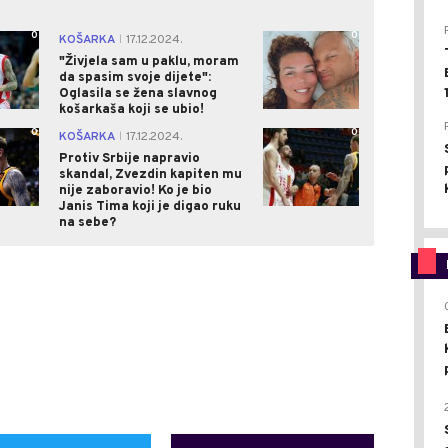
0
0
KOŠARKA
17.12.2024.
|
"Živjela sam u paklu, moram
da spasim svoje dijete":
Oglasila se žena slavnog
košarkaša koji se ubio!
0
0
KOŠARKA
17.12.2024.
|
Protiv Srbije napravio
skandal, Zvezdin kapiten mu
nije zaboravio! Ko je bio
Janis Tima koji je digao ruku
na sebe?