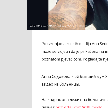
IZVOR: INSTAGRAM/ANNASEDOKOVA/PRINTSCREEN
Po tvrdnjama ruskih medija Ana Sedok
može se vidjeti i da je prikačena na in
poznatom pjevačicom. Pogledajte njen
Анна Седокова, чей бывший муж Я
видео из больницы.
На кадрах она лежит на больничн
плачет.
pic.twitter.com/jr4fLmi5do