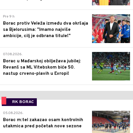
0
Pre 9 h
Borac protiv Veleža između dva okršaja
sa Bjelorusima: "Imamo najviše
ambicije, cilj je odbrana titule!"
0
07.08.2026.
Borac u Mađarskoj obilježava jubilej:
Revanš sa ML Vitebskom biće 50.
nastup crveno-plavih u Evropi!
RK BORAC
0
05.08.2026.
Borac m:tel zakazao osam kontrolnih
utakmica pred početak nove sezone