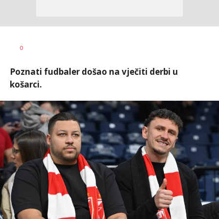
Bojan
AUTOR
0
Jakovljević
Poznati fudbaler došao na vječiti derbi u
košarci.