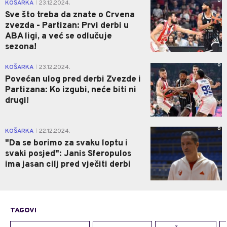
0
KOŠARKA
23.12.2024.
|
Sve što treba da znate o Crvena
zvezda - Partizan: Prvi derbi u
ABA ligi, a već se odlučuje
sezona!
0
KOŠARKA
23.12.2024.
|
Povećan ulog pred derbi Zvezde i
Partizana: Ko izgubi, neće biti ni
drugi!
0
KOŠARKA
22.12.2024.
|
"Da se borimo za svaku loptu i
svaki posjed": Janis Sferopulos
ima jasan cilj pred vječiti derbi
TAGOVI