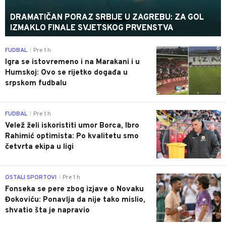
DRAMATIČAN PORAZ SRBIJE U ZAGREBU: ZA GOL
IZMAKLO FINALE SVJETSKOG PRVENSTVA
0
FUDBAL
Pre 1 h
|
Igra se istovremeno i na Marakani i u
Humskoj: Ovo se rijetko događa u
srpskom fudbalu
0
FUDBAL
Pre 1 h
|
Velež želi iskoristiti umor Borca, Ibro
Rahimić optimista: Po kvalitetu smo
četvrta ekipa u ligi
0
OSTALI SPORTOVI
Pre 1 h
|
Fonseka se pere zbog izjave o Novaku
Đokoviću: Ponavlja da nije tako mislio,
shvatio šta je napravio