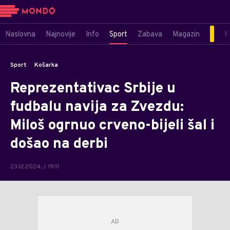
Naslovna
Najnovije
Info
Sport
Zabava
Magazin
M
Sport
Košarka
Reprezentativac Srbije u
fudbalu navija za Zvezdu:
Miloš ogrnuo crveno-bijeli šal i
došao na derbi
23.12.2024. / 19:11