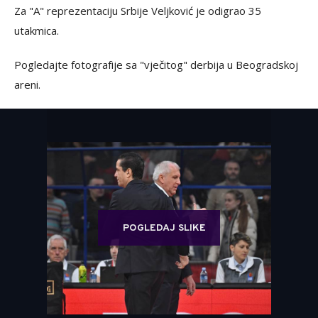
Za "A" reprezentaciju Srbije Veljković je odigrao 35
utakmica.
Pogledajte fotografije sa "vječitog" derbija u Beogradskoj
areni.
POGLEDAJ SLIKE