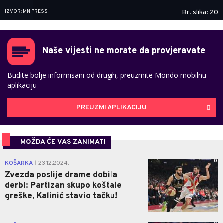
IZVOR: MN PRESS
Br. slika: 20
Naše vijesti ne morate da provjeravate
Budite bolje informisani od drugih, preuzmite Mondo mobilnu
aplikaciju
PREUZMI APLIKACIJU
MOŽDA ĆE VAS ZANIMATI
0
KOŠARKA
23.12.2024.
|
Zvezda poslije drame dobila
derbi: Partizan skupo koštale
greške, Kalinić stavio tačku!