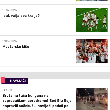
2
15.07.2026.
Ipak valja bez kralja?
0
17.05.2026.
Mostarske kiše
NAVIJAČI
0
Pre 8 h
Brutalna tuča huligana na
zagrebačkom aerodromu! Bed Blu Bojsi
napravili sačekušu, navijači padali po