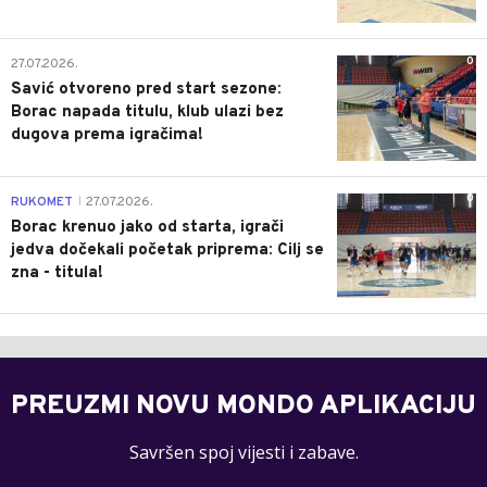
0
27.07.2026.
Savić otvoreno pred start sezone:
Borac napada titulu, klub ulazi bez
dugova prema igračima!
0
RUKOMET
27.07.2026.
|
Borac krenuo jako od starta, igrači
jedva dočekali početak priprema: Cilj se
zna - titula!
PREUZMI NOVU MONDO APLIKACIJU
Savršen spoj vijesti i zabave.