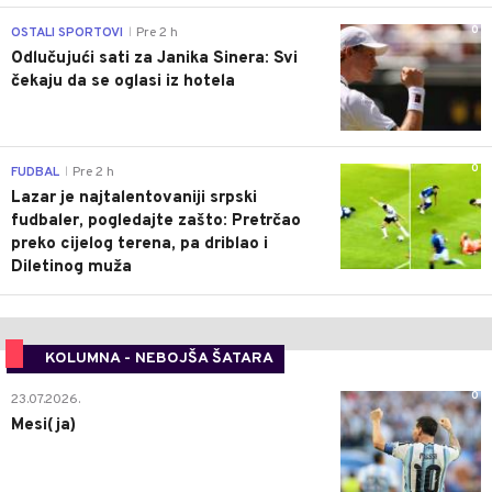
0
OSTALI SPORTOVI
Pre 2 h
|
Odlučujući sati za Janika Sinera: Svi
čekaju da se oglasi iz hotela
0
FUDBAL
Pre 2 h
|
Lazar je najtalentovaniji srpski
fudbaler, pogledajte zašto: Pretrčao
preko cijelog terena, pa driblao i
Diletinog muža
KOLUMNA - NEBOJŠA ŠATARA
0
23.07.2026.
Mesi(ja)