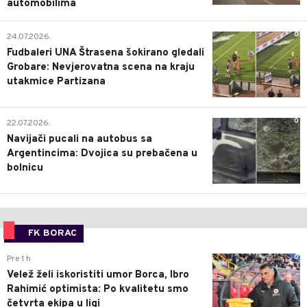
automobilima
0
24.07.2026.
Fudbaleri UNA Štrasena šokirano gledali
Grobare: Nevjerovatna scena na kraju
utakmice Partizana
0
22.07.2026.
Navijači pucali na autobus sa
Argentincima: Dvojica su prebačena u
bolnicu
FK BORAC
0
Pre 1 h
Velež želi iskoristiti umor Borca, Ibro
Rahimić optimista: Po kvalitetu smo
četvrta ekipa u ligi