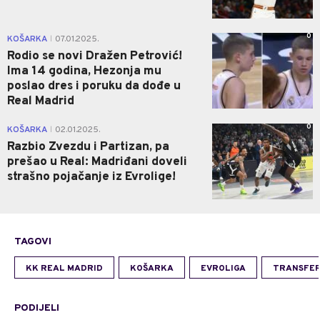
0
KOŠARKA
07.01.2025.
|
Rodio se novi Dražen Petrović!
Ima 14 godina, Hezonja mu
poslao dres i poruku da dođe u
Real Madrid
0
KOŠARKA
02.01.2025.
|
Razbio Zvezdu i Partizan, pa
prešao u Real: Madriđani doveli
strašno pojačanje iz Evrolige!
TAGOVI
KK REAL MADRID
KOŠARKA
EVROLIGA
TRANSFER
PODIJELI