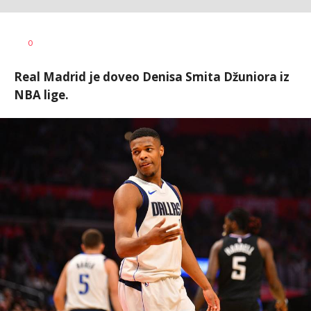
Dragan
AUTOR
0
Šutvić
Real Madrid je doveo Denisa Smita Džuniora iz
NBA lige.