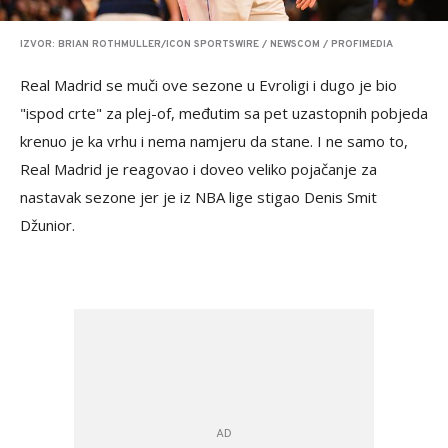
IZVOR: BRIAN ROTHMULLER/ICON SPORTSWIRE / NEWSCOM / PROFIMEDIA
Real Madrid se muči ove sezone u Evroligi i dugo je bio
"ispod crte" za plej-of, međutim sa pet uzastopnih pobjeda
krenuo je ka vrhu i nema namjeru da stane. I ne samo to,
Real Madrid je reagovao i doveo veliko pojačanje za
nastavak sezone jer je iz NBA lige stigao Denis Smit
Džunior.