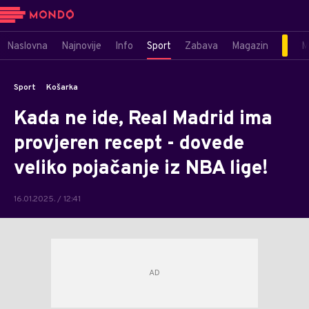
Naslovna
Najnovije
Info
Sport
Zabava
Magazin
M
Sport
Košarka
Kada ne ide, Real Madrid ima
provjeren recept - dovede
veliko pojačanje iz NBA lige!
16.01.2025. / 12:41