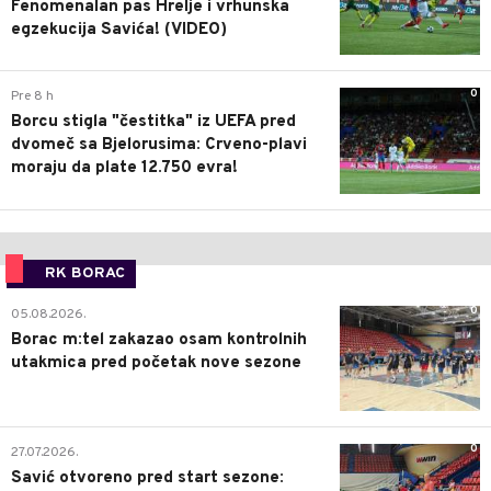
Fenomenalan pas Hrelje i vrhunska
egzekucija Savića! (VIDEO)
0
Pre 8 h
Borcu stigla "čestitka" iz UEFA pred
dvomeč sa Bjelorusima: Crveno-plavi
moraju da plate 12.750 evra!
RK BORAC
0
05.08.2026.
Borac m:tel zakazao osam kontrolnih
utakmica pred početak nove sezone
0
27.07.2026.
Savić otvoreno pred start sezone: