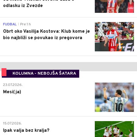
odlasku iz Zvezde
0
FUDBAL
Pre 1 h
|
Obrt oko Vasilija Kostova: Klub kome je
bio najbliži se povukao iz pregovora
KOLUMNA - NEBOJŠA ŠATARA
0
23.07.2026.
Mesi(ja)
2
15.07.2026.
Ipak valja bez kralja?