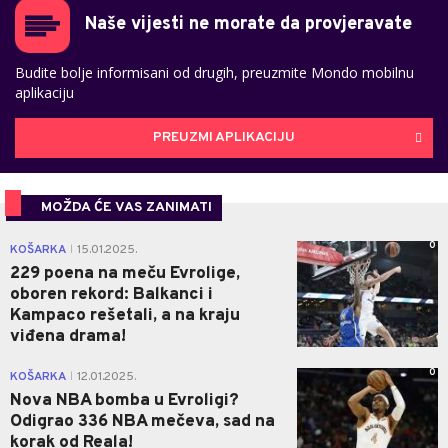
Naše vijesti ne morate da provjeravate
Budite bolje informisani od drugih, preuzmite Mondo mobilnu
aplikaciju
PREUZMI APLIKACIJU
MOŽDA ĆE VAS ZANIMATI
0
KOŠARKA
15.01.2025.
|
229 poena na meču Evrolige,
oboren rekord: Balkanci i
Kampaco rešetali, a na kraju
viđena drama!
0
KOŠARKA
12.01.2025.
|
Nova NBA bomba u Evroligi?
Odigrao 336 NBA mečeva, sad na
korak od Reala!