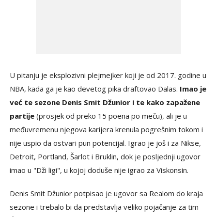
U pitanju je eksplozivni plejmejker koji je od 2017. godine u
NBA, kada ga je kao devetog pika draftovao Dalas.
Imao je
već te sezone Denis Smit Džunior i te kako zapažene
partije
(prosjek od preko 15 poena po meču), ali je u
međuvremenu njegova karijera krenula pogrešnim tokom i
nije uspio da ostvari pun potencijal. Igrao je još i za Nikse,
Detroit, Portland, Šarlot i Bruklin, dok je posljednji ugovor
imao u "Dži ligi", u kojoj doduše nije igrao za Viskonsin.
Denis Smit Džunior potpisao je ugovor sa Realom do kraja
sezone i trebalo bi da predstavlja veliko pojačanje za tim