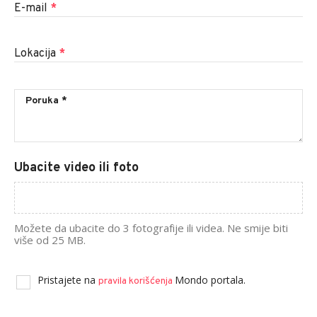
E-mail
*
Lokacija
*
Ubacite video ili foto
Možete da ubacite do 3 fotografije ili videa. Ne smije biti
više od 25 MB.
Pristajete na
Mondo portala.
pravila korišćenja