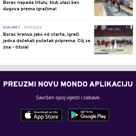
Borac napada titulu, klub ulazi bez
dugova prema igračima!
0
RUKOMET
27.07.2026.
|
Borac krenuo jako od starta, igrači
jedva dočekali početak priprema: Cilj se
zna - titula!
PREUZMI NOVU MONDO APLIKACIJU
Savršen spoj vijesti i zabave.