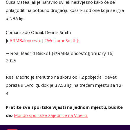
Ćusa Matea, ali je naravno uvijek neizvjesno kako će se
prilagoditi na potpuno drugačiju košarku od one koja se igra
u NBA ligi.
Comunicado Oficial: Dennis Smith
Jr.
#RMBaloncesto
|
#WelcomeSmithJr
January 16,
— Real Madrid Basket (@RMBaloncesto)
2025
Real Madrid je trenutno na skoru od 12 pobjeda i devet
poraza u Evroligi, dok je u ACB ligi na trećem mjestu sa 12-
4.
Pratite sve sportske vijesti na jednom mjestu, budite
dio
Mondo sportske zajednice na Viberu!