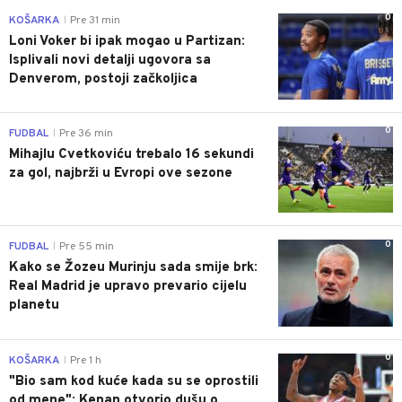
0
KOŠARKA
Pre 31 min
|
Loni Voker bi ipak mogao u Partizan:
Isplivali novi detalji ugovora sa
Denverom, postoji začkoljica
0
FUDBAL
Pre 36 min
|
Mihajlu Cvetkoviću trebalo 16 sekundi
za gol, najbrži u Evropi ove sezone
0
FUDBAL
Pre 55 min
|
Kako se Žozeu Murinju sada smije brk:
Real Madrid je upravo prevario cijelu
planetu
0
KOŠARKA
Pre 1 h
|
"Bio sam kod kuće kada su se oprostili
od mene": Kenan otvorio dušu o