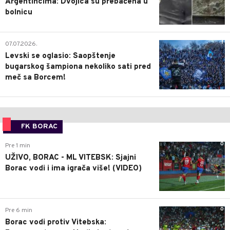
Argentincima: Dvojica su prebačena u
bolnicu
1
07.07.2026.
Levski se oglasio: Saopštenje
bugarskog šampiona nekoliko sati pred
meč sa Borcem!
FK BORAC
0
Pre 1 min
UŽIVO, BORAC - ML VITEBSK: Sjajni
Borac vodi i ima igrača više! (VIDEO)
0
Pre 6 min
Borac vodi protiv Vitebska: