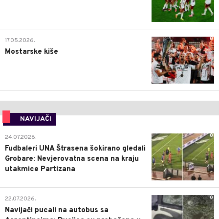
0
17.05.2026.
Mostarske kiše
NAVIJAČI
0
24.07.2026.
Fudbaleri UNA Štrasena šokirano gledali
Grobare: Nevjerovatna scena na kraju
utakmice Partizana
0
22.07.2026.
Navijači pucali na autobus sa