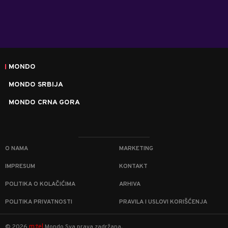
MONDO
MONDO SRBIJA
MONDO CRNA GORA
O NAMA
MARKETING
IMPRESUM
KONTAKT
POLITIKA O KOLAČIĆIMA
ARHIVA
POLITIKA PRIVATNOSTI
PRAVILA I USLOVI KORIŠĆENJA
m:tel
©
2026
Mondo
Sva prava zadržana.