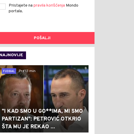
Pristajete na
pravila korišćenja
Mondo
portala.
POŠALJI
NAJNOVIJE
0
Pre 13 min
FUDBAL
"I KAD SMO U GO**IMA, MI SMO
PARTIZAN": PETROVIĆ OTKRIO
ŠTA MU JE REKAO ...