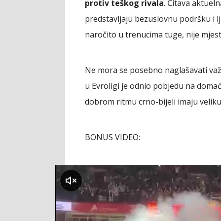
protiv teškog rivala
. Čitava aktuel
predstavljaju bezuslovnu podršku i 
naročito u trenucima tuge, nije mjest
Ne mora se posebno naglašavati va
u Evroligi je odnio pobjedu na domać
dobrom ritmu crno-bijeli imaju velik
BONUS VIDEO:
klikni za zvuk