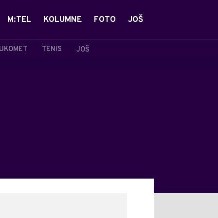
M:TEL
KOLUMNE
FOTO
JOŠ
UKOMET
TENIS
JOŠ