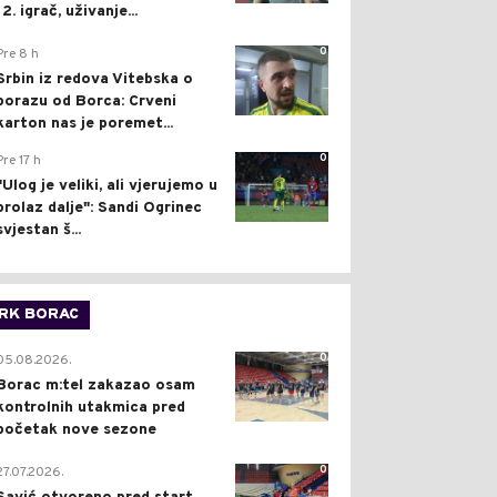
12. igrač, uživanje...
0
Pre 8 h
Srbin iz redova Vitebska o
porazu od Borca: Crveni
karton nas je poremet...
0
Pre 17 h
"Ulog je veliki, ali vjerujemo u
prolaz dalje": Sandi Ogrinec
svjestan š...
RK BORAC
0
05.08.2026.
Borac m:tel zakazao osam
kontrolnih utakmica pred
početak nove sezone
0
27.07.2026.