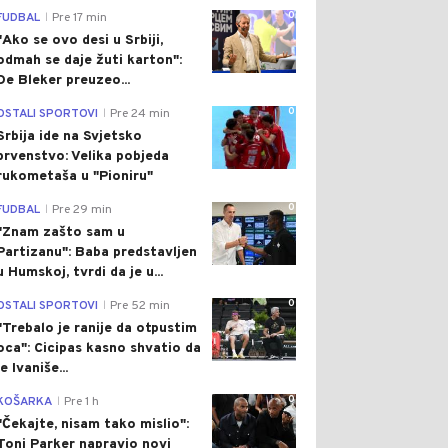
0
FUDBAL
Pre 17 min
|
"Ako se ovo desi u Srbiji,
odmah se daje žuti karton":
De Bleker preuzeo...
0
OSTALI SPORTOVI
Pre 24 min
|
Srbija ide na Svjetsko
prvenstvo: Velika pobjeda
rukometaša u "Pioniru"
0
FUDBAL
Pre 29 min
|
"Znam zašto sam u
Partizanu": Baba predstavljen
u Humskoj, tvrdi da je u...
0
OSTALI SPORTOVI
Pre 52 min
|
"Trebalo je ranije da otpustim
oca": Cicipas kasno shvatio da
je Ivaniše...
0
KOŠARKA
Pre 1 h
|
"Čekajte, nisam tako mislio":
Toni Parker napravio novi