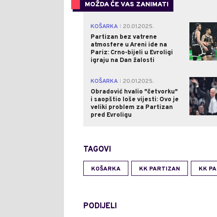
MOŽDA ĆE VAS ZANIMATI
KOŠARKA
20.01.2025.
|
Partizan bez vatrene
atmosfere u Areni ide na
Pariz: Crno-bijeli u Evroligi
igraju na Dan žalosti
KOŠARKA
20.01.2025.
|
Obradović hvalio "četvorku"
i saopštio loše vijesti: Ovo je
veliki problem za Partizan
pred Evroligu
TAGOVI
KOŠARKA
KK PARTIZAN
KK PA
PODIJELI