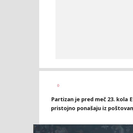
Nebojša
AUTOR
0
Šatara
Partizan je pred meč 23. kola 
pristojno ponašaju iz poštova