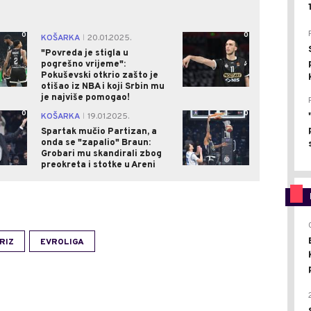
0
0
KOŠARKA
20.01.2025.
|
"Povreda je stigla u
pogrešno vrijeme":
Pokuševski otkrio zašto je
otišao iz NBA i koji Srbin mu
je najviše pomogao!
0
0
KOŠARKA
19.01.2025.
|
Spartak mučio Partizan, a
onda se "zapalio" Braun:
Grobari mu skandirali zbog
preokreta i stotke u Areni
RIZ
EVROLIGA