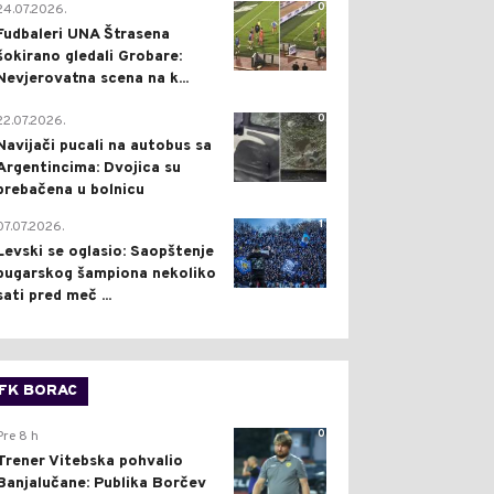
0
24.07.2026.
Fudbaleri UNA Štrasena
šokirano gledali Grobare:
Nevjerovatna scena na k...
0
22.07.2026.
Navijači pucali na autobus sa
Argentincima: Dvojica su
prebačena u bolnicu
1
07.07.2026.
Levski se oglasio: Saopštenje
bugarskog šampiona nekoliko
sati pred meč ...
FK BORAC
0
Pre 8 h
Trener Vitebska pohvalio
Banjalučane: Publika Borčev