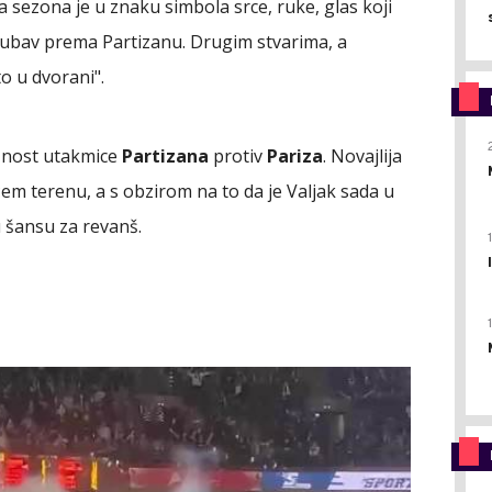
na sezona je u znaku simbola srce, ruke, glas koji
ljubav prema Partizanu. Drugim stvarima, a
o u dvorani".
žnost utakmice
Partizana
protiv
Pariza
. Novajlija
em terenu, a s obzirom na to da je Valjak sada u
u šansu za revanš.