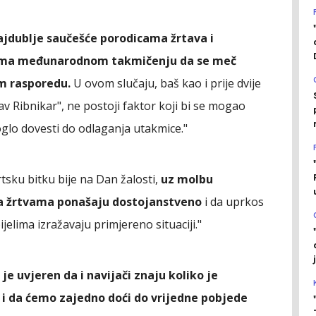
jdublje saučešće porodicama žrtava i
rema međunarodnom takmičenju da se meč
m rasporedu.
U ovom slučaju, baš kao i prije dvije
av Ribnikar", ne postoji faktor koji bi se mogao
moglo dovesti do odlaganja utakmice."
tsku bitku bije na Dan žalosti,
uz molbu
ma žrtvama ponašaju dostojanstveno
i da uprkos
jelima izražavaju primjereno situaciji."
 je uvjeren da i navijači znaju koliko je
e i da ćemo zajedno doći do vrijedne pobjede