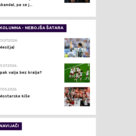
skandal, pa se j...
KOLUMNA - NEBOJŠA ŠATARA
0
23.07.2026.
Mesi(ja)
2
15.07.2026.
Ipak valja bez kralja?
0
17.05.2026.
Mostarske kiše
NAVIJAČI