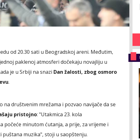
jedu od 20.30 sati u Beogradskoj areni. Međutim,
š jednoj paklenoj atmosferi dočekaju novajliju u
da je u Srbiji na snazi
Dan žalosti, zbog osmoro
jevu
.
io na društvenim mrežama i pozvao navijače da se
šaju pristojno
: "Utakmica 23. kola
a počeće minutom ćutanja, a prije, za vrijeme i
i puštana muzika", stoji u saopštenju.