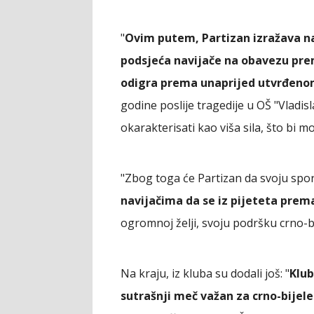
"
Ovim putem, Partizan izražava na
podsjeća navijače na obavezu p
odigra prema unaprijed utvrđeno
godine poslije tragedije u OŠ "Vladisl
okarakterisati kao viša sila, što bi 
"Zbog toga će Partizan da svoju spor
navijačima da se iz pijeteta pre
ogromnoj želji, svoju podršku crno-bi
Na kraju, iz kluba su dodali još: "
Klub
sutrašnji meč važan za crno-bijel