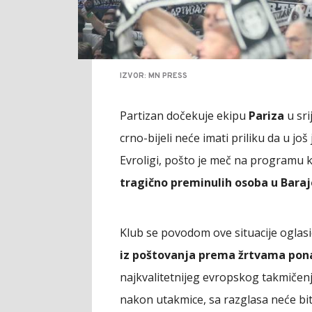
IZVOR: MN PRESS
Partizan dočekuje ekipu
Pariza
u sri
crno-bijeli neće imati priliku da u jo
Evroligi, pošto je meč na programu ka
tragično preminulih osoba u Bara
Klub se povodom ove situacije oglas
iz poštovanja prema žrtvama pona
najkvalitetnijeg evropskog takmičenj
nakon utakmice, sa razglasa neće bit