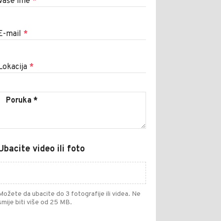
Vaše ime
*
E-mail
*
Lokacija
*
Ubacite video ili foto
Možete da ubacite do 3 fotografije ili videa. Ne
smije biti više od 25 MB.