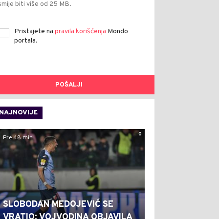
smije biti više od 25 MB.
Pristajete na
pravila korišćenja
Mondo
portala.
POŠALJI
NAJNOVIJE
0
Pre 48 min
SLOBODAN MEDOJEVIĆ SE
VRATIO: VOJVODINA OBJAVILA