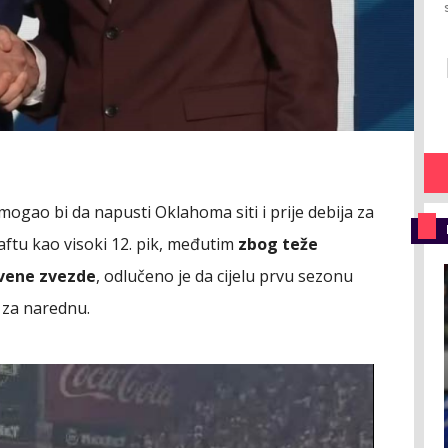
mogao bi da napusti Oklahoma siti i prije debija za
raftu kao visoki 12. pik, međutim
zbog teže
rvene zvezde
, odlučeno je da cijelu prvu sezonu
 za narednu.