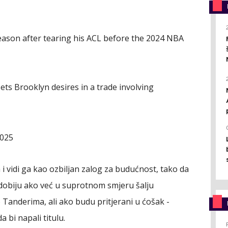
season after tearing his ACL before the 2024 NBA
ts Brooklyn desires in a trade involving
2025
i vidi ga kao ozbiljan zalog za budućnost, tako da
 dobiju ako već u suprotnom smjeru šalju
Tanderima, ali ako budu pritjerani u ćošak -
 bi napali titulu.