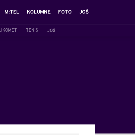
M:TEL
KOLUMNE
FOTO
JOŠ
UKOMET
TENIS
JOŠ