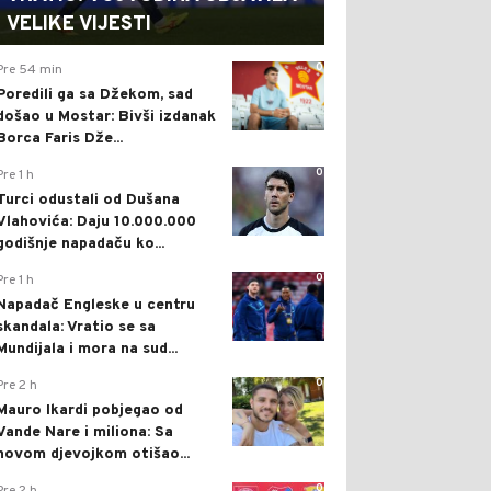
VELIKE VIJESTI
0
Pre 54 min
Poredili ga sa Džekom, sad
došao u Mostar: Bivši izdanak
Borca Faris Dže...
0
Pre 1 h
Turci odustali od Dušana
Vlahovića: Daju 10.000.000
godišnje napadaču ko...
0
Pre 1 h
Napadač Engleske u centru
skandala: Vratio se sa
Mundijala i mora na sud...
0
Pre 2 h
Mauro Ikardi pobjegao od
Vande Nare i miliona: Sa
novom djevojkom otišao...
0