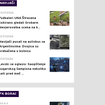
NAVIJAČI
0
24.07.2026.
Fudbaleri UNA Štrasena
šokirano gledali Grobare:
Nevjerovatna scena na k...
0
22.07.2026.
Navijači pucali na autobus sa
Argentincima: Dvojica su
prebačena u bolnicu
1
07.07.2026.
Levski se oglasio: Saopštenje
bugarskog šampiona nekoliko
sati pred meč ...
FK BORAC
0
Pre 6 h