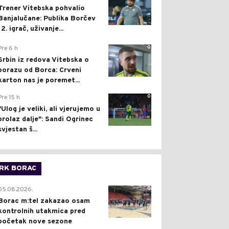
Trener Vitebska pohvalio
Banjalučane: Publika Borčev
12. igrač, uživanje...
0
Pre 6 h
Srbin iz redova Vitebska o
porazu od Borca: Crveni
karton nas je poremet...
0
Pre 15 h
"Ulog je veliki, ali vjerujemo u
prolaz dalje": Sandi Ogrinec
svjestan š...
RK BORAC
0
05.08.2026.
Borac m:tel zakazao osam
kontrolnih utakmica pred
početak nove sezone