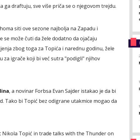
da ga draftuju, sve više priča se o njegovom trejdu.
ahoma siti ove sezone najbolja na Zapadu i
iše se može čuti da žele dodatno da ojačaju
pljenja zbog toga za Topića i narednu godinu, žele
 za igrače koji bi već sutra "podigli" njihov
lina
, a novinar Forbsa Evan Sajder istakao je da bi
jd. Tako bi Topić bez odigrane utakmice mogao da
t Nikola Topić in trade talks with the Thunder on