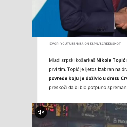
IZVOR: YOUTUBE/NBA ON ESPN/SCREENSHOT
Mladi srpski košarkaš
Nikola Topić
prvi tim. Topić je ljetos izabran na d
povrede koju je doživio u dresu C
preskoči da bi bio potpuno spreman
klikni za zvuk