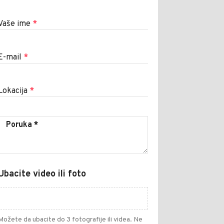
Vaše ime
*
E-mail
*
Lokacija
*
Ubacite video ili foto
Možete da ubacite do 3 fotografije ili videa. Ne