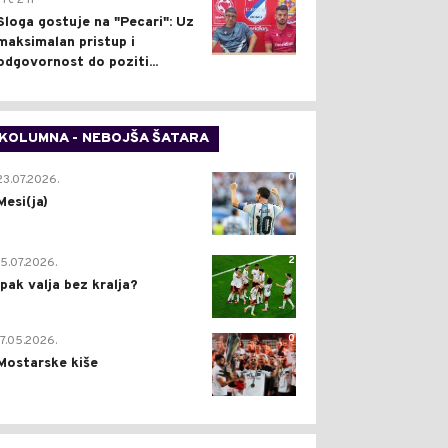
Pre 2 h
Sloga gostuje na "Pecari": Uz
maksimalan pristup i
odgovornost do poziti...
KOLUMNA - NEBOJŠA ŠATARA
0
23.07.2026.
Mesi(ja)
2
15.07.2026.
Ipak valja bez kralja?
0
17.05.2026.
Mostarske kiše