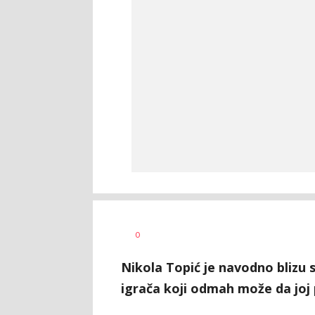
Bojan
AUTOR
0
Jakovljević
Nikola Topić je navodno blizu 
igrača koji odmah može da joj 