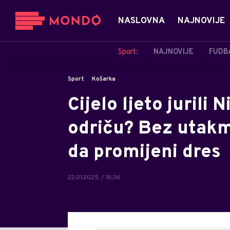
NASLOVNA
NAJNOVIJE
Sport:
NAJNOVIJE
FUDB
Sport
Košarka
Cijelo ljeto jurili 
odriču? Bez utakm
da promijeni dres
22.01.2025. / 18:36