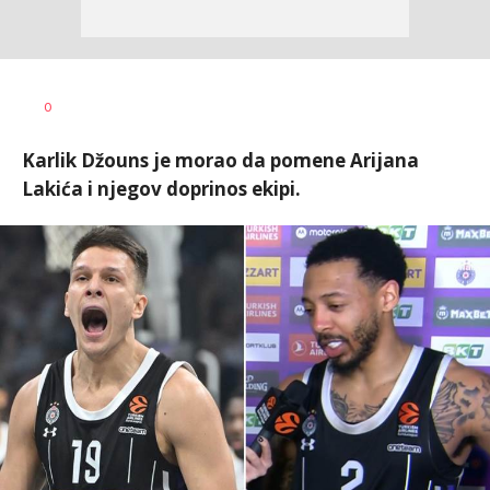
Bojan
AUTOR
0
Jakovljević
Karlik Džouns je morao da pomene Arijana
Lakića i njegov doprinos ekipi.