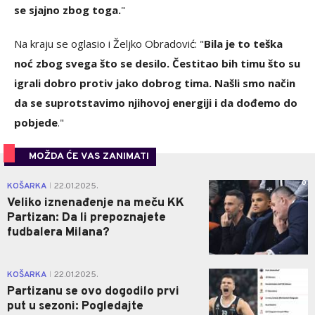
se sjajno zbog toga.
"
Na kraju se oglasio i Željko Obradović: "
Bila je to teška
noć zbog svega što se desilo. Čestitao bih timu što su
igrali dobro protiv jako dobrog tima. Našli smo način
da se suprotstavimo njihovoj energiji i da dođemo do
pobjede
."
MOŽDA ĆE VAS ZANIMATI
0
KOŠARKA
22.01.2025.
|
Veliko iznenađenje na meču KK
Partizan: Da li prepoznajete
fudbalera Milana?
0
KOŠARKA
22.01.2025.
|
Partizanu se ovo dogodilo prvi
put u sezoni: Pogledajte