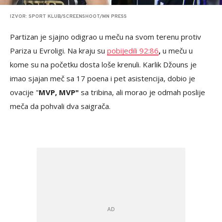
IZVOR: SPORT KLUB/SCREENSHOOT/MN PRESS
Partizan je sjajno odigrao u meču na svom terenu protiv
Pariza u Evroligi. Na kraju su
pobijedili
92:86
,
u meču u
kome su na početku dosta loše krenuli. Karlik Džouns je
imao sjajan meč sa 17 poena i pet asistencija, dobio je
ovacije "
MVP, MVP"
sa tribina, ali morao je odmah poslije
meča da pohvali dva saigrača.