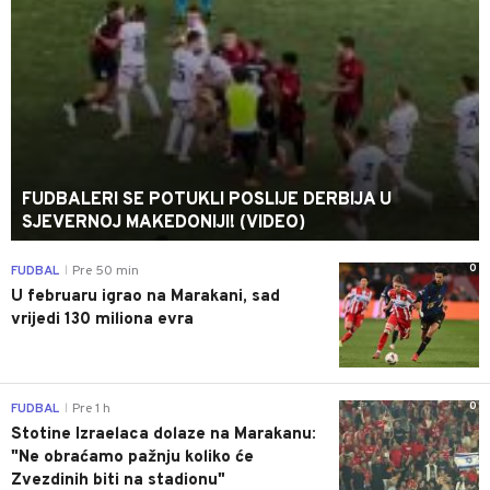
FUDBALERI SE POTUKLI POSLIJE DERBIJA U
SJEVERNOJ MAKEDONIJI! (VIDEO)
0
FUDBAL
Pre 50 min
|
U februaru igrao na Marakani, sad
vrijedi 130 miliona evra
0
FUDBAL
Pre 1 h
|
Stotine Izraelaca dolaze na Marakanu:
"Ne obraćamo pažnju koliko će
Zvezdinih biti na stadionu"