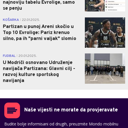
najnoviju tabelu Evrolige, samo
se penju
0
KOŠARKA
22.01.2025.
|
Partizan u punoj Areni skočio u
Top 10 Evrolige: Pariz krenuo
silno, pa ih "parni valjak" slomio
1
FUDBAL
20.01.2025.
|
U Modriči osnovano Udruženje
navijača Partizana: Glavni cilj -
razvoj kulture sportskog
navijanja
Naše vijesti ne morate da provjeravate
Budite bolje informisani od drugih, preuzmite Mondo mobilnu