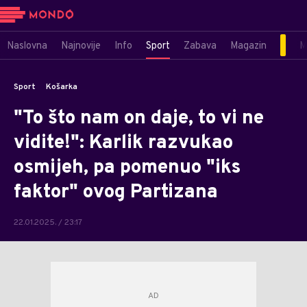
Naslovna
Najnovije
Info
Sport
Zabava
Magazin
M
Sport
Košarka
"To što nam on daje, to vi ne
vidite!": Karlik razvukao
osmijeh, pa pomenuo "iks
faktor" ovog Partizana
22.01.2025. / 23:17