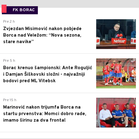
FK BORAC
0
Pre 2 h
Zvjezdan Misimović nakon pobjede
Borca nad Veležom: “Nova sezona,
stare navike”
0
Pre 5 h
Borac krenuo šampionski: Ante Roguljić
i Damjan Šiškovski složni - najvažniji
bodovi pred ML Vitebsk
1
Pre 15 h
Marinović nakon trijumfa Borca na
startu prvenstva: Momci dobro rade,
imamo širinu za dva fronta!