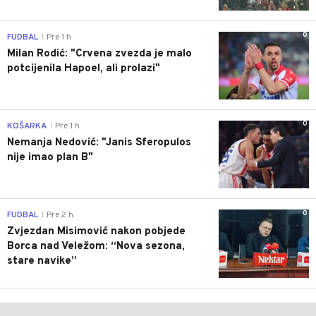
0
FUDBAL
Pre 1 h
|
Milan Rodić: "Crvena zvezda je malo
potcijenila Hapoel, ali prolazi"
0
KOŠARKA
Pre 1 h
|
Nemanja Nedović: "Janis Sferopulos
nije imao plan B"
0
FUDBAL
Pre 2 h
|
Zvjezdan Misimović nakon pobjede
Borca nad Veležom: “Nova sezona,
stare navike”