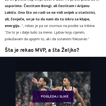
usporimo. Čestitam Bongi. ali čestitam i Arijanu
Lakiću. Ono što on radi se ne vidi uvijek u statistici,
ali, čovječe, on je tu da nam da tu iskru sa klupe,
energiju.
..", rekao je pa se osvrnuo na povike sa tribina:
"Da to je i dalje ludo za mene. Ljubav koju cijenim,
pokušavam da upijem to, ali i da ostanem fokusiran."
Šta je rekao MVP, a šta Željko?
POGLEDAJ SLIKE