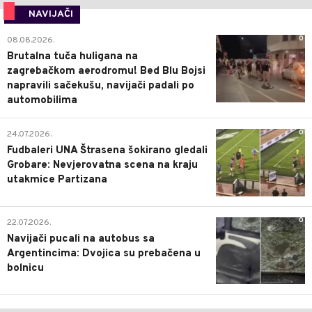
NAVIJAČI
0
08.08.2026.
Brutalna tuča huligana na
zagrebačkom aerodromu! Bed Blu Bojsi
napravili sačekušu, navijači padali po
automobilima
0
24.07.2026.
Fudbaleri UNA Štrasena šokirano gledali
Grobare: Nevjerovatna scena na kraju
utakmice Partizana
0
22.07.2026.
Navijači pucali na autobus sa
Argentincima: Dvojica su prebačena u
bolnicu