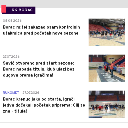
RK BORAC
0
05.08.2026.
Borac m:tel zakazao osam kontrolnih
utakmica pred početak nove sezone
0
27.07.2026.
Savić otvoreno pred start sezone:
Borac napada titulu, klub ulazi bez
dugova prema igračima!
0
RUKOMET
27.07.2026.
|
Borac krenuo jako od starta, igrači
jedva dočekali početak priprema: Cilj se
zna - titula!