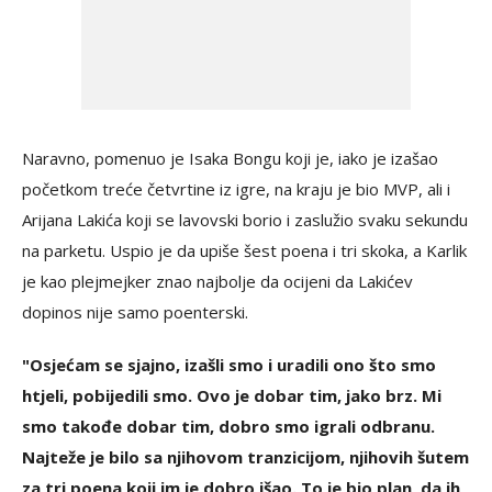
Naravno, pomenuo je Isaka Bongu koji je, iako je izašao
početkom treće četvrtine iz igre, na kraju je bio MVP, ali i
Arijana Lakića koji se lavovski borio i zaslužio svaku sekundu
na parketu. Uspio je da upiše šest poena i tri skoka, a Karlik
je kao plejmejker znao najbolje da ocijeni da Lakićev
dopinos nije samo poenterski.
"Osjećam se sjajno, izašli smo i uradili ono što smo
htjeli, pobijedili smo. Ovo je dobar tim, jako brz. Mi
smo takođe dobar tim, dobro smo igrali odbranu.
Najteže je bilo sa njihovom tranzicijom, njihovih šutem
za tri poena koji im je dobro išao. To je bio plan, da ih