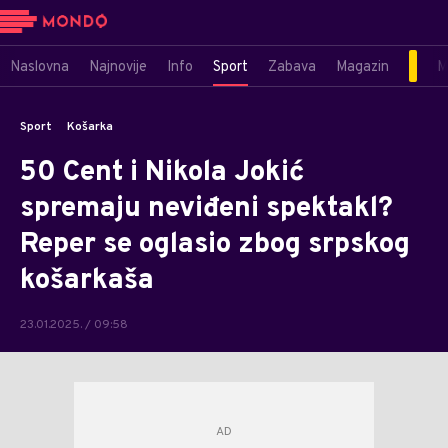
Naslovna
Najnovije
Info
Sport
Zabava
Magazin
M
Sport
Košarka
50 Cent i Nikola Jokić
spremaju neviđeni spektakl?
Reper se oglasio zbog srpskog
košarkaša
23.01.2025. / 09:58