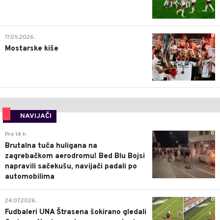
0
17.05.2026.
Mostarske kiše
NAVIJAČI
0
Pre 14 h
Brutalna tuča huligana na
zagrebačkom aerodromu! Bed Blu Bojsi
napravili sačekušu, navijači padali po
automobilima
0
24.07.2026.
Fudbaleri UNA Štrasena šokirano gledali