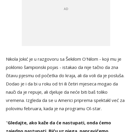
Nikola Jokić je u razgovoru sa Šekilom O'Nilom - koji mu je
poklonio šampionski pojas - istakao da nije tačno da zna
čitavu pjesmu od početka do kraja, ali da voli da je posluša.
Dodao je i da bi u roku od tri ili četiri mjeseca mogao da
nauči da je repuje, ali djeluje da neće biti baš toliko
vremena. Izgleda da se u Americi priprema spektakl već za
polovinu februara, kada je na programu Ol-star.
"
Gledajte, ako kaže da će nastupati, onda ćemo
zajedno nastupati. Biću uz njega, napravićemo