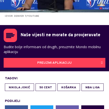
IZVOR: DENVER 7/YOUTUBE
Naše vijesti ne morate da provjeravate
Budite bolje informisani od drugih, preuzmite Mondo mobilnu
aplikaciju
PREUZMI APLIKACIJU
TAGOVI
NIKOLA JOKIĆ
50 CENT
KOŠARKA
NBA LIGA
PODIJELI