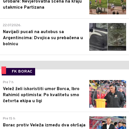
Grobare: Nevjerovatna scena na kraju
utakmice Partizana
0
22.07.2026.
Navijači pucali na autobus sa
Argentincima: Dvojica su prebačena u
bolnicu
FK BORAC
0
Pre 7 h
Velež želi iskoristiti umor Borca, Ibro
Rahimić optimista: Po kvalitetu smo
četvrta ekipa u ligi
0
Pre 15 h
Borac protiv Veleža između dva okršaja