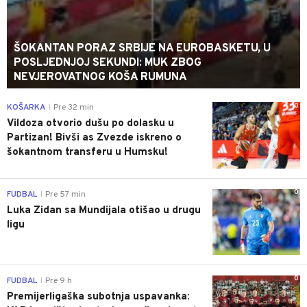
ŠOKANTAN PORAZ SRBIJE NA EUROBASKETU, U
POSLJEDNJOJ SEKUNDI: MUK ZBOG
NEVJEROVATNOG KOŠA RUMUNA
0
KOŠARKA
Pre 32 min
|
Vildoza otvorio dušu po dolasku u
Partizan! Bivši as Zvezde iskreno o
šokantnom transferu u Humsku!
0
FUDBAL
Pre 57 min
|
Luka Zidan sa Mundijala otišao u drugu
ligu
0
FUDBAL
Pre 9 h
|
Premijerligaška subotnja uspavanka: