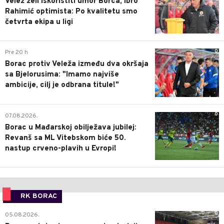
Velež želi iskoristiti umor Borca, Ibro
Rahimić optimista: Po kvalitetu smo
četvrta ekipa u ligi
0
Pre 20 h
Borac protiv Veleža između dva okršaja
sa Bjelorusima: "Imamo najviše
ambicije, cilj je odbrana titule!"
0
07.08.2026.
Borac u Mađarskoj obilježava jubilej:
Revanš sa ML Vitebskom biće 50.
nastup crveno-plavih u Evropi!
RK BORAC
0
05.08.2026.