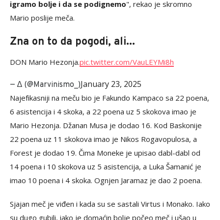
igramo bolje i da se podignemo
", rekao je skromno
Mario poslije meča.
Zna on to da pogodi, ali...
DON Mario Hezonja.
pic.twitter.com/VauLEYMi8h
January 23, 2025
— ∆ (@Marvinismo_)
Najefikasniji na meču bio je Fakundo Kampaco sa 22 poena,
6 asistencija i 4 skoka, a 22 poena uz 5 skokova imao je
Mario Hezonja. Džanan Musa je dodao 16. Kod Baskonije
22 poena uz 11 skokova imao je Nikos Rogavopulosa, a
Forest je dodao 19. Čima Moneke je upisao dabl-dabl od
14 poena i 10 skokova uz 5 asistencija, a Luka Šamanić je
imao 10 poena i 4 skoka. Ognjen Jaramaz je dao 2 poena.
Sjajan meč je viđen i kada su se sastali Virtus i Monako. Iako
su dugo gubili, iako je domaćin bolje počeo meč i ušao u