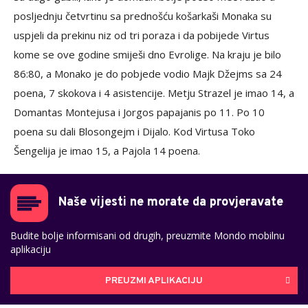
posljednju četvrtinu sa prednošću košarkaši Monaka su
uspjeli da prekinu niz od tri poraza i da pobijede Virtus
kome se ove godine smiješi dno Evrolige. Na kraju je bilo
86:80, a Monako je do pobjede vodio Majk Džejms sa 24
poena, 7 skokova i 4 asistencije. Metju Strazel je imao 14, a
Domantas Montejusa i Jorgos papajanis po 11. Po 10
poena su dali Blosongejm i Dijalo. Kod Virtusa Toko
Šengelija je imao 15, a Pajola 14 poena.
Naše vijesti ne morate da provjeravate
Budite bolje informisani od drugih, preuzmite Mondo mobilnu
aplikaciju
PREUZMI APLIKACIJU