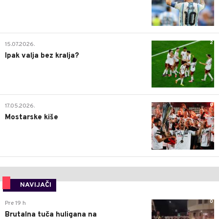
2
15.07.2026.
Ipak valja bez kralja?
0
17.05.2026.
Mostarske kiše
NAVIJAČI
0
Pre 19 h
Brutalna tuča huligana na