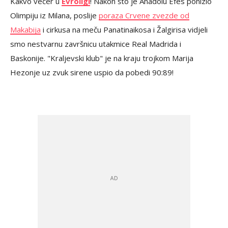
Kakvo večer u
Evroligi
! Nakon što je Anadolu Efes ponizio
Olimpiju iz Milana, poslije
poraza Crvene zvezde od
Makabija
i cirkusa na meču Panatinaikosa i Žalgirisa vidjeli
smo nestvarnu završnicu utakmice Real Madrida i
Baskonije. "Kraljevski klub" je na kraju trojkom Marija
Hezonje uz zvuk sirene uspio da pobedi 90:89!