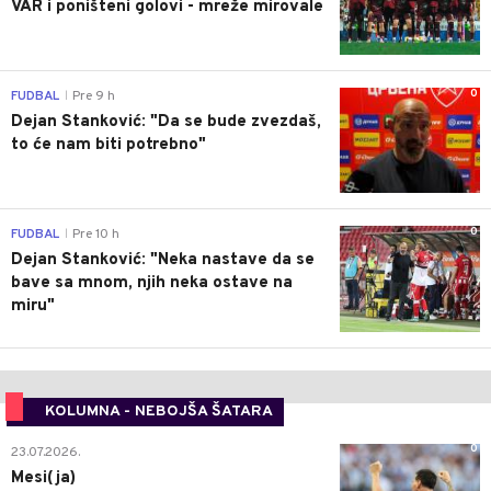
VAR i poništeni golovi - mreže mirovale
0
FUDBAL
Pre 9 h
|
Dejan Stanković: "Da se bude zvezdaš,
to će nam biti potrebno"
0
FUDBAL
Pre 10 h
|
Dejan Stanković: "Neka nastave da se
bave sa mnom, njih neka ostave na
miru"
KOLUMNA - NEBOJŠA ŠATARA
0
23.07.2026.
Mesi(ja)