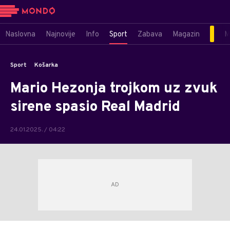
Naslovna
Najnovije
Info
Sport
Zabava
Magazin
M
Sport
Košarka
Mario Hezonja trojkom uz zvuk
sirene spasio Real Madrid
24.01.2025. / 04:22