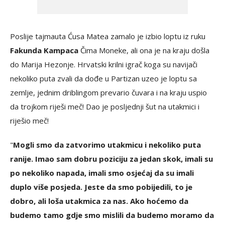
Poslije tajmauta Ćusa Matea zamalo je izbio loptu iz ruku
Fakunda Kampaca
Čima Moneke, ali ona je na kraju došla
do Marija Hezonje. Hrvatski krilni igrač koga su navijači
nekoliko puta zvali da dođe u Partizan uzeo je loptu sa
zemlje, jednim driblingom prevario čuvara i na kraju uspio
da trojkom riješi meč! Dao je posljednji šut na utakmici i
riješio meč!
"
Mogli smo da zatvorimo utakmicu i nekoliko puta
ranije. Imao sam dobru poziciju za jedan skok, imali su
po nekoliko napada, imali smo osjećaj da su imali
duplo više posjeda. Jeste da smo pobijedili, to je
dobro, ali loša utakmica za nas. Ako hoćemo da
budemo tamo gdje smo mislili da budemo moramo da