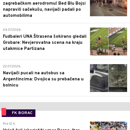
zagrebačkom aerodromu! Bed Blu Bojsi
napravili sačekušu, navijači padali po
automobilima
0
24.07.2026.
Fudbaleri UNA Štrasena šokirano gledali
Grobare: Nevjerovatna scena na kraju
utakmice Partizana
0
22.07.2026.
Navijači pucali na autobus sa
Argentincima: Dvojica su prebačena u
bolnicu
FK BORAC
0
Pre 12 h