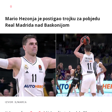
Nikola
AUTOR
0
Lalović
Mario Hezonja je postigao trojku za pobjedu
Real Madrida nad Baskonijom
IZVOR: X/MARCA