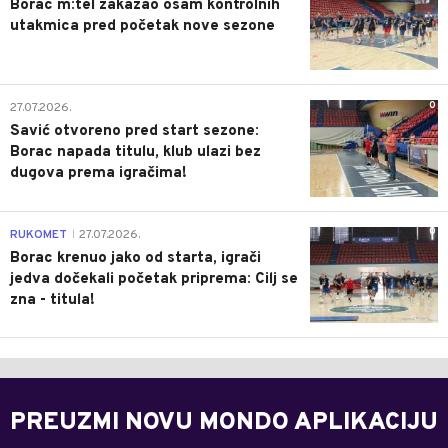
Borac m:tel zakazao osam kontrolnih
utakmica pred početak nove sezone
0
27.07.2026.
Savić otvoreno pred start sezone:
Borac napada titulu, klub ulazi bez
dugova prema igračima!
0
RUKOMET
27.07.2026.
|
Borac krenuo jako od starta, igrači
jedva dočekali početak priprema: Cilj se
zna - titula!
PREUZMI NOVU MONDO APLIKACIJU