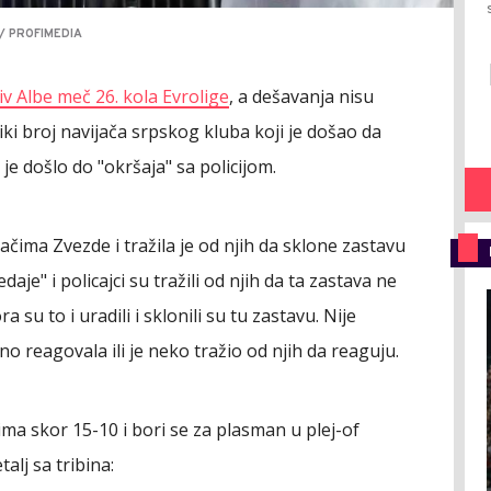
/ PROFIMEDIA
iv Albe meč 26. kola Evrolige
, a dešavanja nisu
iki broj navijača srpskog kluba koji je došao da
e došlo do "okršaja" sa policijom.
ijačima Zvezde i tražila je od njih da sklone zastavu
aje" i policajci su tražili od njih da ta zastava ne
a su to i uradili i sklonili su tu zastavu. Nije
vno reagovala ili je neko tražio od njih da reaguju.
ma skor 15-10 i bori se za plasman u plej-of
talj sa tribina: