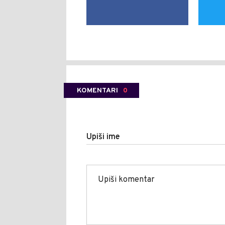
KOMENTARI
0
Upiši ime