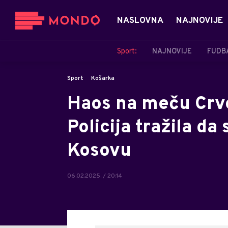
NASLOVNA
NAJNOVIJE
Sport:
NAJNOVIJE
FUDB
Sport
Košarka
Haos na meču Crve
Policija tražila da
Kosovu
06.02.2025. / 20:14