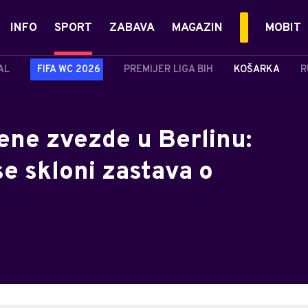
INFO
SPORT
ZABAVA
MAGAZIN
MOBIT
AL
FIFA WC 2026
PREMIJER LIGA BIH
KOŠARKA
R
ne zvezde u Berlinu:
 se skloni zastava o