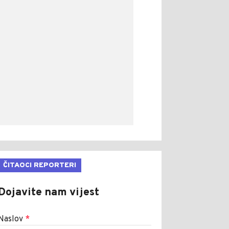
ČITAOCI REPORTERI
Dojavite nam vijest
Naslov
*