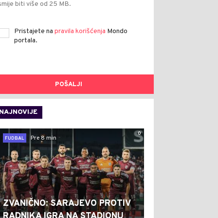
smije biti više od 25 MB.
Pristajete na
pravila korišćenja
Mondo
portala.
POŠALJI
NAJNOVIJE
0
Pre 8 min
FUDBAL
ZVANIČNO: SARAJEVO PROTIV
RADNIKA IGRA NA STADIONU