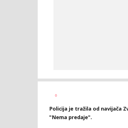
0
Policija je tražila od navijača 
"Nema predaje".