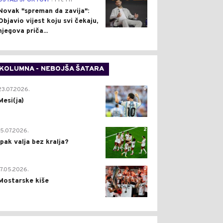
OSTALI SPORTOVI
Pre 1 h
Novak "spreman da zavija":
Objavio vijest koju svi čekaju,
njegova priča...
KOLUMNA - NEBOJŠA ŠATARA
0
23.07.2026.
Mesi(ja)
2
15.07.2026.
Ipak valja bez kralja?
0
17.05.2026.
Mostarske kiše