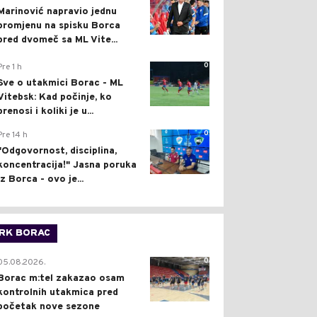
Marinović napravio jednu
promjenu na spisku Borca
pred dvomeč sa ML Vite...
0
Pre 1 h
Sve o utakmici Borac - ML
Vitebsk: Kad počinje, ko
prenosi i koliki je u...
0
Pre 14 h
"Odgovornost, disciplina,
koncentracija!" Jasna poruka
iz Borca - ovo je...
RK BORAC
0
05.08.2026.
Borac m:tel zakazao osam
kontrolnih utakmica pred
početak nove sezone