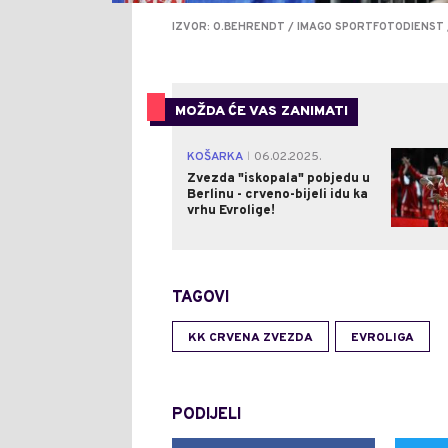
IZVOR: O.BEHRENDT / IMAGO SPORTFOTODIENST 
MOŽDA ĆE VAS ZANIMATI
KOŠARKA
06.02.2025.
|
Zvezda "iskopala" pobjedu u
Berlinu - crveno-bijeli idu ka
vrhu Evrolige!
TAGOVI
KK CRVENA ZVEZDA
EVROLIGA
PODIJELI