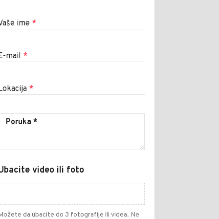
Vaše ime
*
E-mail
*
Lokacija
*
Ubacite video ili foto
Možete da ubacite do 3 fotografije ili videa. Ne