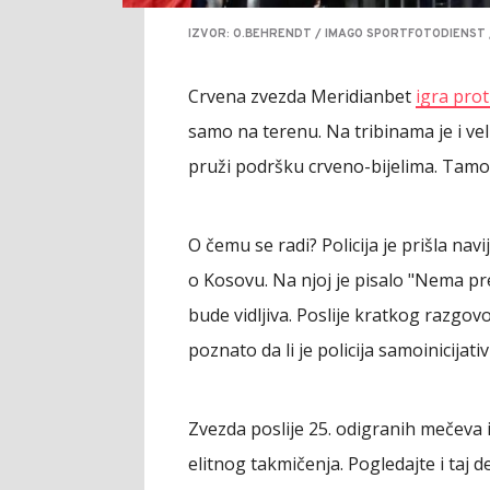
IZVOR: O.BEHRENDT / IMAGO SPORTFOTODIENST 
Crvena zvezda Meridianbet
igra prot
samo na terenu. Na tribinama je i vel
pruži podršku crveno-bijelima. Tamo j
O čemu se radi? Policija je prišla nav
o Kosovu. Na njoj je pisalo "Nema pred
bude vidljiva. Poslije kratkog razgovor
poznato da li je policija samoinicijati
Zvezda poslije 25. odigranih mečeva i
elitnog takmičenja. Pogledajte i taj de