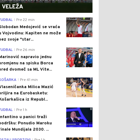
VELEŽA
0
FUDBAL
Pre 22 min
|
Slobodan Medojević se vraća
u Vojvodinu: Kapiten ne može
bez svoje "star...
0
FUDBAL
Pre 26 min
|
Marinović napravio jednu
promjenu na spisku Borca
pred dvomeč sa ML Vite...
0
KOŠARKA
Pre 41 min
|
Vlaseničanka Milica Mazić
briljira na Eurobasketu:
Košarkašica iz Republ...
0
FUDBAL
Pre 1 h
|
Infantino u panici traži
podršku: Ponudio Maroku
finale Mundijala 2030. ...
0
|