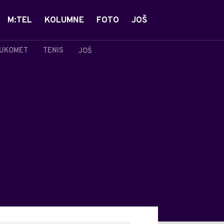
M:TEL
KOLUMNE
FOTO
JOŠ
UKOMET
TENIS
JOŠ