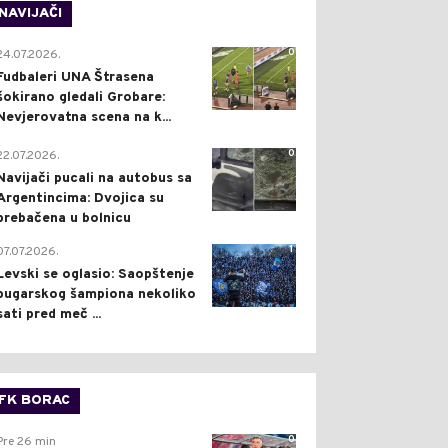
NAVIJAČI
0
24.07.2026.
Fudbaleri UNA Štrasena
šokirano gledali Grobare:
Nevjerovatna scena na k...
0
22.07.2026.
Navijači pucali na autobus sa
Argentincima: Dvojica su
prebačena u bolnicu
1
07.07.2026.
Levski se oglasio: Saopštenje
bugarskog šampiona nekoliko
sati pred meč ...
FK BORAC
0
Pre 26 min