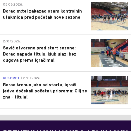
0
05.08.2026.
Borac m:tel zakazao osam kontrolnih
utakmica pred početak nove sezone
0
27.07.2026.
Savić otvoreno pred start sezone:
Borac napada titulu, klub ulazi bez
dugova prema igračima!
0
RUKOMET
27.07.2026.
|
Borac krenuo jako od starta, igrači
jedva dočekali početak priprema: Cilj se
zna - titula!