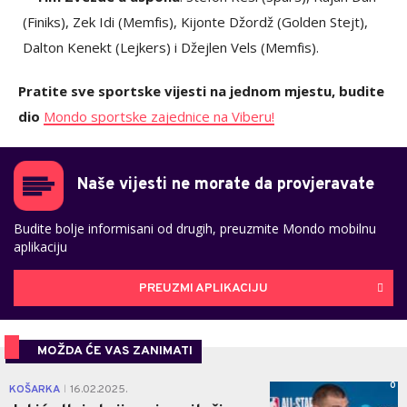
(Finiks), Zek Idi (Memfis), Kijonte Džordž (Golden Stejt),
Dalton Kenekt (Lejkers) i Džejlen Vels (Memfis).
Pratite sve sportske vijesti na jednom mjestu, budite
dio
Mondo sportske zajednice na Viberu!
Naše vijesti ne morate da provjeravate
Budite bolje informisani od drugih, preuzmite Mondo mobilnu
aplikaciju
PREUZMI APLIKACIJU
MOŽDA ĆE VAS ZANIMATI
0
KOŠARKA
16.02.2025.
|