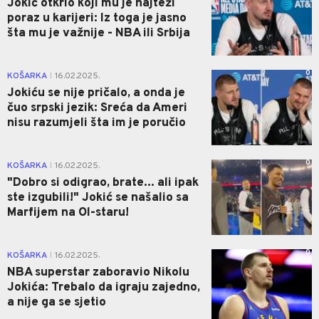
Jokić otkrio koji mu je najteži
poraz u karijeri: Iz toga je jasno
šta mu je važnije - NBA ili Srbija
0
KOŠARKA
16.02.2025.
|
Jokiću se nije pričalo, a onda je
čuo srpski jezik: Sreća da Ameri
nisu razumjeli šta im je poručio
0
KOŠARKA
16.02.2025.
|
"Dobro si odigrao, brate... ali ipak
ste izgubili!" Jokić se našalio sa
Marfijem na Ol-staru!
0
KOŠARKA
16.02.2025.
|
NBA superstar zaboravio Nikolu
Jokića: Trebalo da igraju zajedno,
a nije ga se sjetio