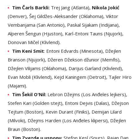
Tim Čarls Barkli:
Trej Jang (Atlanta),
Nikola Jokić
(Denver), Šej Gildžes-Aleksander (Oklahoma), Viktor
Vembanjama (San Antonio), Paskal Sijakam (Indijana),
Alperen Šengun (Hjuston), Karl-Entoni Tauns (Njujork),
Donovan Mičel (Klivlend).
Tim Keni Smit
: Entoni Edvards (Minesota), Džejlen
Branson (Njujork), Džeren Džekson džunior (Memfis),
Džejlen Vilijams (Oklahoma), Darijus Garland (Klivlend),
Evan Mobli (Klivlend), Kejd Kaningem (Detroit), Tajler Hiro
(Majami).
Tim Šekil O'Nil:
Lebron Džejms (Los Anđeles lejkers),
Stefen Kari (Golden stejt), Entoni Dejvis (Dalas), Džejson
Tejtum (Boston), Kevin Durant (Finiks), Demijan Lilard
(Milvoki), Džejms Harden (Los Anđeles klipersi), Džejlen
Braun (Boston).
Tim Zvezde u usponu
: Stefon Kesl (Spurs), Rajan Dan