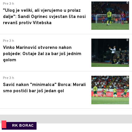
0
Pre 3 h
"Ulog je veliki, ali vjerujemo u prolaz
dalje": Sandi Ogrinec svjestan šta nosi
revanš protiv Vitebska
0
Pre 3 h
Vinko Marinović otvoreno nakon
pobjede: Ostaje žal za bar još jednim
golom
0
Pre 3 h
Savić nakon "minimalca" Borca: Morali
smo postići bar još jedan gol
RK BORAC