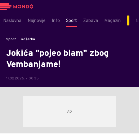
Naslovna
Najnovije
Info
Sport
Zabava
Magazin
M
Sport
Košarka
Jokića "pojeo blam" zbog
Vembanjame!
17.02.2025. / 00:35