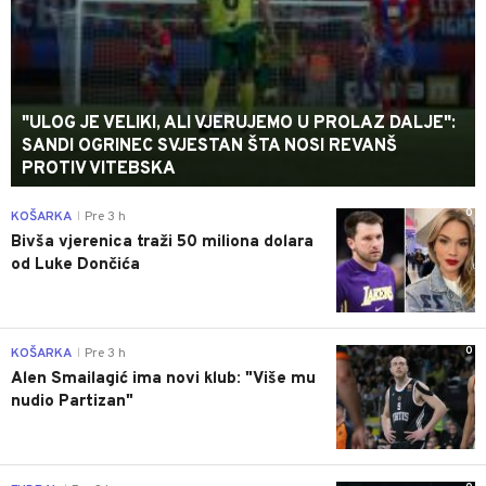
"ULOG JE VELIKI, ALI VJERUJEMO U PROLAZ DALJE":
SANDI OGRINEC SVJESTAN ŠTA NOSI REVANŠ
PROTIV VITEBSKA
0
KOŠARKA
Pre 3 h
|
Bivša vjerenica traži 50 miliona dolara
od Luke Dončića
0
KOŠARKA
Pre 3 h
|
Alen Smailagić ima novi klub: "Više mu
nudio Partizan"