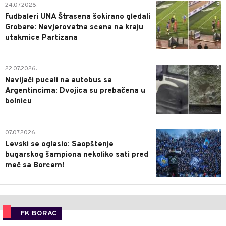
0
24.07.2026.
Fudbaleri UNA Štrasena šokirano gledali
Grobare: Nevjerovatna scena na kraju
utakmice Partizana
0
22.07.2026.
Navijači pucali na autobus sa
Argentincima: Dvojica su prebačena u
bolnicu
1
07.07.2026.
Levski se oglasio: Saopštenje
bugarskog šampiona nekoliko sati pred
meč sa Borcem!
FK BORAC