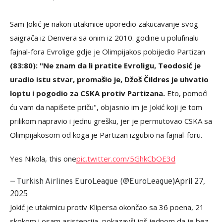
Sam Jokić je nakon utakmice uporedio zakucavanje svog
saigrača iz Denvera sa onim iz 2010. godine u polufinalu
fajnal-fora Evrolige gdje je Olimpijakos pobijedio Partizan
(83:80): "Ne znam da li pratite Evroligu, Teodosić je
uradio istu stvar, promašio je, Džoš Čildres je uhvatio
loptu i pogodio za CSKA protiv Partizana.
Eto, pomoći
ću vam da napišete priču", objasnio im je Jokić koji je tom
prilikom napravio i jednu grešku, jer je permutovao CSKA sa
Olimpijakosom od koga je Partizan izgubio na fajnal-foru.
Yes Nikola, this one
pic.twitter.com/5GhkCbOE3d
April 27,
— Turkish Airlines EuroLeague (@EuroLeague)
2025
Jokić je utakmicu protiv Klipersa okončao sa 36 poena, 21
skokom i osam asistencija, pokazavši još jednom da je bez