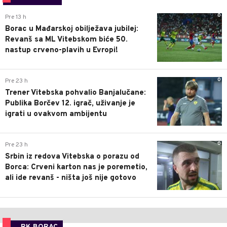
0
Pre 13 h
Borac u Mađarskoj obilježava jubilej:
Revanš sa ML Vitebskom biće 50.
nastup crveno-plavih u Evropi!
0
Pre 23 h
Trener Vitebska pohvalio Banjalučane:
Publika Borčev 12. igrač, uživanje je
igrati u ovakvom ambijentu
0
Pre 23 h
Srbin iz redova Vitebska o porazu od
Borca: Crveni karton nas je poremetio,
ali ide revanš - ništa još nije gotovo
RK BORAC