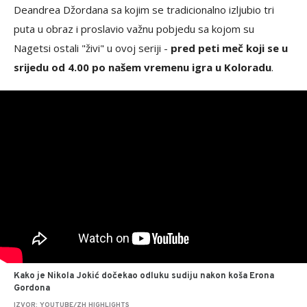
Deandrea Džordana sa kojim se tradicionalno izljubio tri
puta u obraz i proslavio važnu pobjedu sa kojom su
Nagetsi ostali "živi" u ovoj seriji -
pred peti meč koji se u
srijedu od 4.00 po našem vremenu igra u Koloradu
.
Kako je Nikola Jokić dočekao odluku sudiju nakon koša Erona
Gordona
IZVOR: YOUTUBE/ZH HIGHLIGHTS