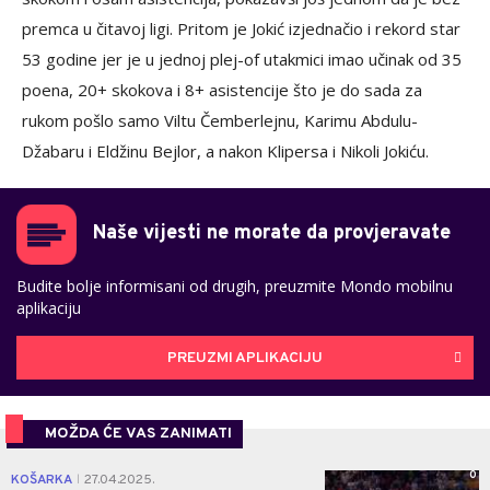
premca u čitavoj ligi. Pritom je Jokić izjednačio i rekord star
53 godine jer je u jednoj plej-of utakmici imao učinak od 35
poena, 20+ skokova i 8+ asistencije što je do sada za
rukom pošlo samo Viltu Čemberlejnu, Karimu Abdulu-
Džabaru i Eldžinu Bejlor, a nakon Klipersa i Nikoli Jokiću.
Naše vijesti ne morate da provjeravate
Budite bolje informisani od drugih, preuzmite Mondo mobilnu
aplikaciju
PREUZMI APLIKACIJU
MOŽDA ĆE VAS ZANIMATI
0
KOŠARKA
27.04.2025.
|