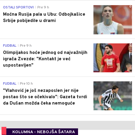
0
OSTALI SPORTOVI
Pre 9 h
|
Moćna Rusija pala u Ubu: Odbojkašice
Srbije pobijedile u drami
0
FUDBAL
Pre 9 h
|
Olimpijakos hoće jednog od najvažnijih
igrača Zvezde: "Kontakt je već
uspostavljen"
0
FUDBAL
Pre 10 h
|
"Vlahović je još nezaposlen jer nije
postao što se očekivalo": Gazeta tvrdi
da Dušan možda čeka nemoguće
KOLUMNA - NEBOJŠA ŠATARA