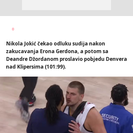
Bojan
AUTOR
0
Jakovljević
Nikola Jokić čekao odluku sudija nakon
zakucavanja Erona Gerdona, a potom sa
Deandre Džordanom proslavio pobjedu Denvera
nad Klipersima (101:99).