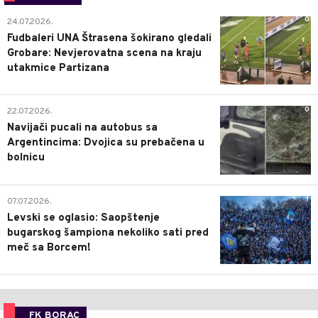
0
24.07.2026.
Fudbaleri UNA Štrasena šokirano gledali
Grobare: Nevjerovatna scena na kraju
utakmice Partizana
0
22.07.2026.
Navijači pucali na autobus sa
Argentincima: Dvojica su prebačena u
bolnicu
1
07.07.2026.
Levski se oglasio: Saopštenje
bugarskog šampiona nekoliko sati pred
meč sa Borcem!
FK BORAC