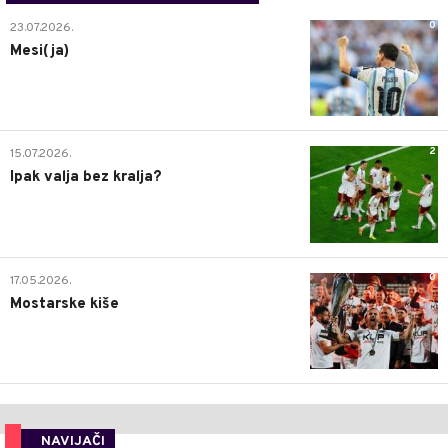
0
23.07.2026.
Mesi(ja)
2
15.07.2026.
Ipak valja bez kralja?
0
17.05.2026.
Mostarske kiše
NAVIJAČI