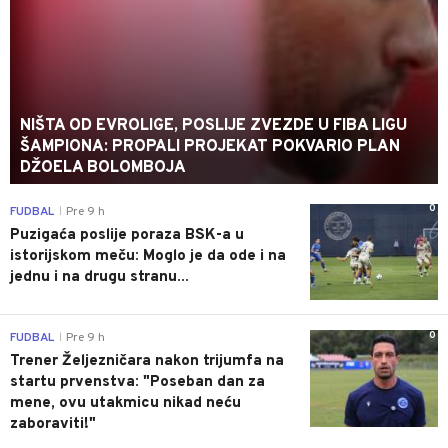
NIŠTA OD EVROLIGE, POSLIJE ZVEZDE U FIBA LIGU
ŠAMPIONA: PROPALI PROJEKAT POKVARIO PLAN
DŽOELA BOLOMBOJA
0
FUDBAL
Pre 9 h
|
Puzigaća poslije poraza BSK-a u
istorijskom meču: Moglo je da ode i na
jednu i na drugu stranu...
0
FUDBAL
Pre 9 h
|
Trener Željezničara nakon trijumfa na
startu prvenstva: "Poseban dan za
mene, ovu utakmicu nikad neću
zaboraviti!"