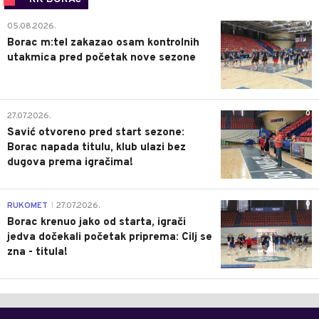
0
05.08.2026.
Borac m:tel zakazao osam kontrolnih
utakmica pred početak nove sezone
0
27.07.2026.
Savić otvoreno pred start sezone:
Borac napada titulu, klub ulazi bez
dugova prema igračima!
0
RUKOMET
27.07.2026.
|
Borac krenuo jako od starta, igrači
jedva dočekali početak priprema: Cilj se
zna - titula!