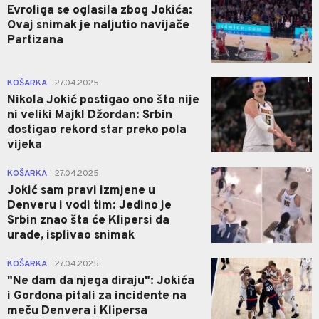
Evroliga se oglasila zbog Jokića:
Ovaj snimak je naljutio navijače
Partizana
1
KOŠARKA
27.04.2025.
|
Nikola Jokić postigao ono što nije
ni veliki Majkl Džordan: Srbin
dostigao rekord star preko pola
vijeka
0
KOŠARKA
27.04.2025.
|
Jokić sam pravi izmjene u
Denveru i vodi tim: Jedino je
Srbin znao šta će Klipersi da
urade, isplivao snimak
0
KOŠARKA
27.04.2025.
|
"Ne dam da njega diraju": Jokića
i Gordona pitali za incidente na
meču Denvera i Klipersa