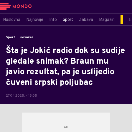
Naslovna
Najnovije
Info
Sport
Zabava
Magazin
M
Sport
Košarka
Šta je Jokić radio dok su sudije
gledale snimak? Braun mu
javio rezultat, pa je uslijedio
čuveni srpski poljubac
27.04.2025. / 15:05