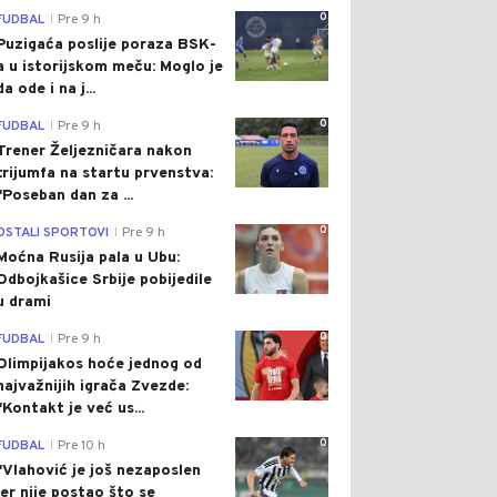
0
FUDBAL
Pre 9 h
|
Puzigaća poslije poraza BSK-
a u istorijskom meču: Moglo je
da ode i na j...
0
FUDBAL
Pre 9 h
|
Trener Željezničara nakon
trijumfa na startu prvenstva:
"Poseban dan za ...
0
OSTALI SPORTOVI
Pre 9 h
|
Moćna Rusija pala u Ubu:
Odbojkašice Srbije pobijedile
u drami
0
FUDBAL
Pre 9 h
|
Olimpijakos hoće jednog od
najvažnijih igrača Zvezde:
"Kontakt je već us...
0
FUDBAL
Pre 10 h
|
"Vlahović je još nezaposlen
jer nije postao što se