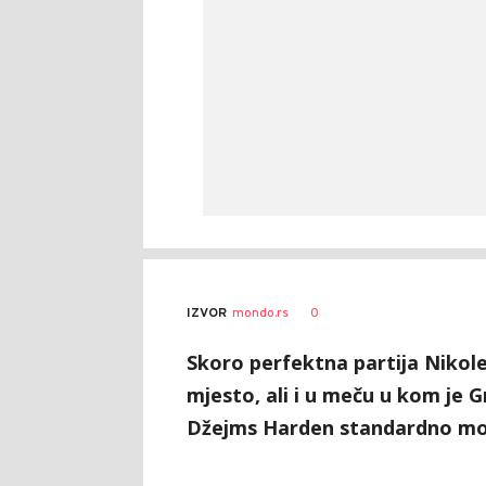
0
IZVOR
mondo.rs
Skoro perfektna partija Nikole
mjesto, ali i u meču u kom je G
Džejms Harden standardno mo