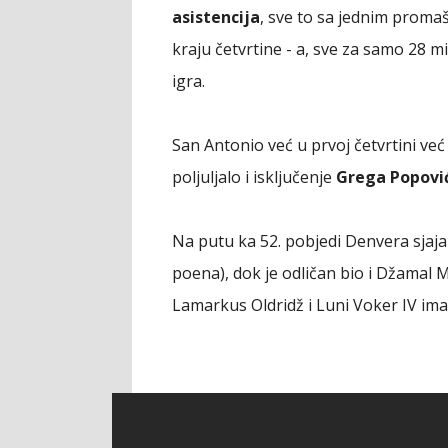
asistencija
, sve to sa jednim promaš
kraju četvrtine - a, sve za samo 28 m
igra.
San Antonio već u prvoj četvrtini već
poljuljalo i isključenje
Grega Popović
Na putu ka 52. pobjedi Denvera sjajan
poena), dok je odličan bio i Džamal M
Lamarkus Oldridž i Luni Voker IV ima