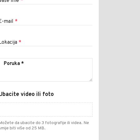
Vaše ime
*
E-mail
*
Lokacija
*
Ubacite video ili foto
Možete da ubacite do 3 fotografije ili videa. Ne
smije biti više od 25 MB.