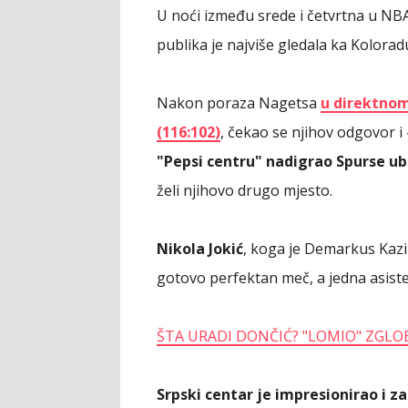
U noći između srede i četvrtna u NBA
publika je najviše gledala ka Kolorad
Nakon poraza Nagetsa
u direktnom
(116:102)
, čekao se njihov odgovor i 
"Pepsi centru" nadigrao Spurse ube
želi njihovo drugo mjesto.
Nikola Jokić
, koga je Demarkus Kazin
gotovo perfektan meč, a jedna asistenc
ŠTA URADI DONČIĆ? "LOMIO" ZGLO
Srpski centar je impresionirao i z