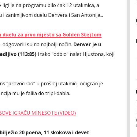
 ligi je na programu bilo čak 12 utakmica, a
u i zanimljivom duelu Denvera i San Antonija...
 duelu za prvo mjesto sa Golden Stejtom
- odgovorili su na najbolji način.
Denver je u
dljivo (113:85)
i tako "odbio" nalet Hjustona, koji
s "provocirao" u prošloj utakmici, odigrao je
ija mu je falila do tripl-dabla.
BOVE IGRAČU MINESOTE (VIDEO)
abilježio 20 poena, 11 skokova i devet