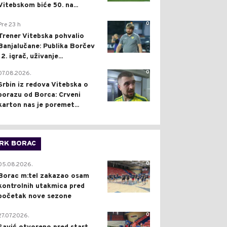
Vitebskom biće 50. na...
0
Pre 23 h
Trener Vitebska pohvalio
Banjalučane: Publika Borčev
12. igrač, uživanje...
0
07.08.2026.
Srbin iz redova Vitebska o
porazu od Borca: Crveni
karton nas je poremet...
RK BORAC
0
05.08.2026.
Borac m:tel zakazao osam
kontrolnih utakmica pred
početak nove sezone
0
27.07.2026.