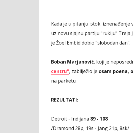
Kada je u pitanju istok, iznenađenje 
uz novu sjajnu partiju "rukiju" Treja 
je Žoel Embid dobio "slobodan dan".
Boban Marjanović
, koji je neposre
centru"
, zabilježio je
osam poena, os
na parketu.
REZULTATI:
Detroit - Indijana
89 - 108
/Dramond 28p, 19s - Jang 21p, 8sk/