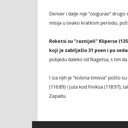
Denver i dalje nije "osigurao" drugo
misija u ovako kratkom periodu, pošto 
Roketsi su "raznijeli" Kliperse (135
koji je zabilježio 31 poen i po sed
pobjedu daleko od Nagetsa, s tim da s
I iza njih je "kolona timova" pošto s
(116:89) i Juta kod Finiksa (118:97), 
Zapadu.