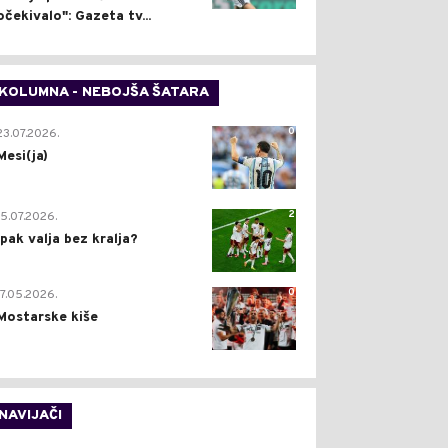
očekivalo": Gazeta tv...
KOLUMNA - NEBOJŠA ŠATARA
0
23.07.2026.
Mesi(ja)
2
15.07.2026.
Ipak valja bez kralja?
0
17.05.2026.
Mostarske kiše
NAVIJAČI