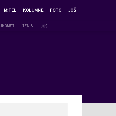
M:TEL
KOLUMNE
FOTO
JOŠ
UKOMET
TENIS
JOŠ