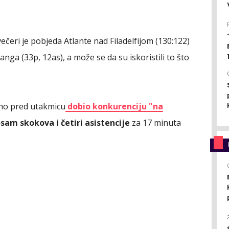
večeri je pobjeda Atlante nad Filadelfijom (130:122)
Janga (33p, 12as), a može se da su iskoristili to što
dno pred utakmicu
dobio konkurenciju "na
am skokova i četiri asistencije
za 17 minuta