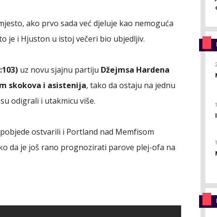
 mjesto, ako prvo sada već djeluje kao nemoguća
je i Hjuston u istoj večeri bio ubjedljiv.
:103)
uz novu sjajnu partiju
Džejmsa Hardena
am skokova i asistenija
, tako da ostaju na jednu
u odigrali i utakmicu više.
u pobjede ostvarili i Portland nad Memfisom
tako da je još rano prognozirati parove plej-ofa na