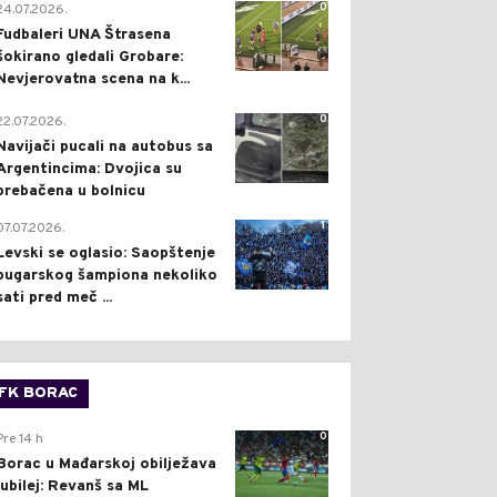
0
24.07.2026.
Fudbaleri UNA Štrasena
šokirano gledali Grobare:
Nevjerovatna scena na k...
0
22.07.2026.
Navijači pucali na autobus sa
Argentincima: Dvojica su
prebačena u bolnicu
1
07.07.2026.
Levski se oglasio: Saopštenje
bugarskog šampiona nekoliko
sati pred meč ...
FK BORAC
0
Pre 14 h
Borac u Mađarskoj obilježava
jubilej: Revanš sa ML