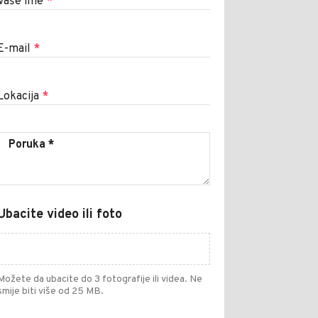
Vaše ime
*
E-mail
*
Lokacija
*
Ubacite video ili foto
Možete da ubacite do 3 fotografije ili videa. Ne
smije biti više od 25 MB.