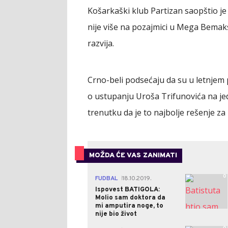
Košarkaški klub Partizan saopštio j
nije više na pozajmici u Mega Bemaks
razvija.
Crno-beli podsećaju da su u letnjem
o ustupanju Uroša Trifunovića na j
trenutku da je to najbolje rešenje za 
MOŽDA ĆE VAS ZANIMATI
0
FUDBAL
18.10.2019.
|
Ispovest BATIGOLA:
Molio sam doktora da
mi amputira noge, to
nije bio život