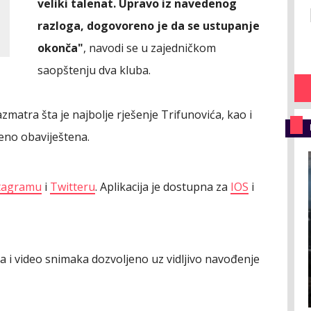
veliki talenat. Upravo iz navedenog
razloga, dogovoreno je da se ustupanje
okonča"
, navodi se u zajedničkom
saopštenju dva kluba.
zmatra šta je najbolje rješenje Trifunovića, kao i
meno obaviještena.
tagramu
i
Twitteru
. Aplikacija je dostupna za
IOS
i
ija i video snimaka dozvoljeno uz vidljivo navođenje