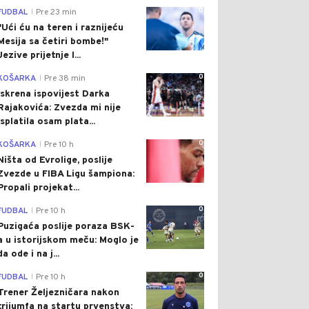
0
FUDBAL
Pre 23 min
|
"Ući ću na teren i raznijeću
Mesija sa četiri bombe!"
Jezive prijetnje l...
0
KOŠARKA
Pre 38 min
|
Iskrena ispovijest Darka
Rajakovića: Zvezda mi nije
isplatila osam plata...
0
KOŠARKA
Pre 10 h
|
Ništa od Evrolige, poslije
Zvezde u FIBA Ligu šampiona:
Propali projekat...
0
FUDBAL
Pre 10 h
|
Puzigaća poslije poraza BSK-
a u istorijskom meču: Moglo je
da ode i na j...
0
FUDBAL
Pre 10 h
|
Trener Željezničara nakon
trijumfa na startu prvenstva: