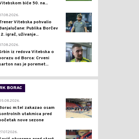
Vitebskom biće 50. na...
0
07.08.2026.
Trener Vitebska pohvalio
Banjalučane: Publika Borčev
12. igrač, uživanje...
0
07.08.2026.
Srbin iz redova Vitebska o
porazu od Borca: Crveni
karton nas je poremet...
RK BORAC
0
05.08.2026.
Borac m:tel zakazao osam
kontrolnih utakmica pred
početak nove sezone
0
27.07.2026.