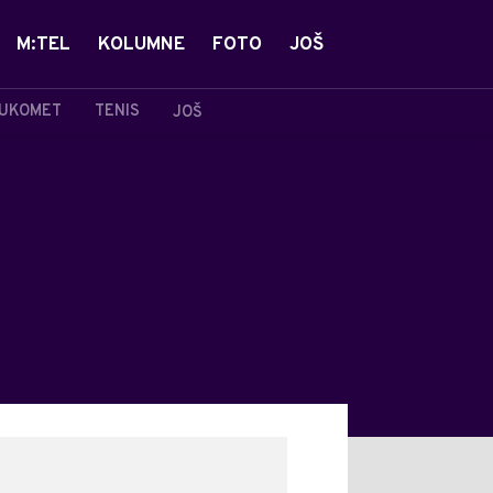
M:TEL
KOLUMNE
FOTO
JOŠ
UKOMET
TENIS
JOŠ