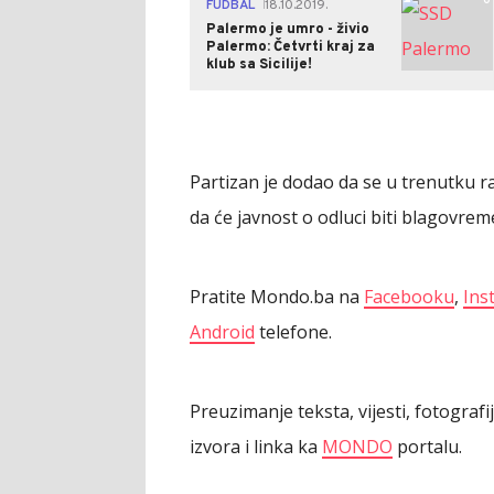
0
FUDBAL
18.10.2019.
|
Palermo je umro - živio
Palermo: Četvrti kraj za
klub sa Sicilije!
Partizan je dodao da se u trenutku ra
da će javnost o odluci biti blagovre
Pratite Mondo.ba na
Facebooku
,
Ins
Android
telefone.
Preuzimanje teksta, vijesti, fotograf
izvora i linka ka
MONDO
portalu.