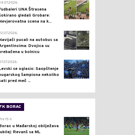
0
24.07.2026.
Fudbaleri UNA Štrasena
šokirano gledali Grobare:
Nevjerovatna scena na k...
0
22.07.2026.
Navijači pucali na autobus sa
Argentincima: Dvojica su
prebačena u bolnicu
1
07.07.2026.
Levski se oglasio: Saopštenje
bugarskog šampiona nekoliko
sati pred meč ...
FK BORAC
0
Pre 15 h
Borac u Mađarskoj obilježava
jubilej: Revanš sa ML