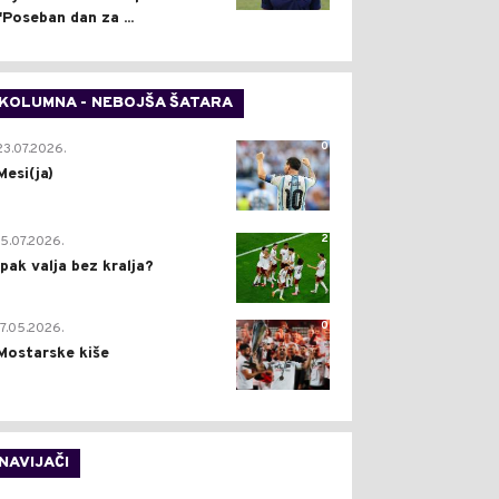
"Poseban dan za ...
KOLUMNA - NEBOJŠA ŠATARA
0
23.07.2026.
Mesi(ja)
2
15.07.2026.
Ipak valja bez kralja?
0
17.05.2026.
Mostarske kiše
NAVIJAČI