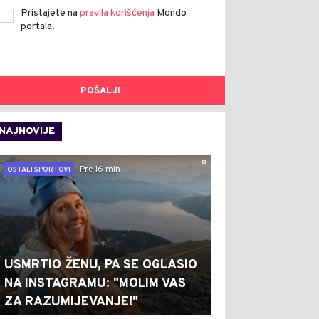
Pristajete na
pravila korišćenja
Mondo
portala.
POŠALJI
NAJNOVIJE
0
Pre 16 min
OSTALI SPORTOVI
USMRTIO ŽENU, PA SE OGLASIO
NA INSTAGRAMU: "MOLIM VAS
ZA RAZUMIJEVANJE!"