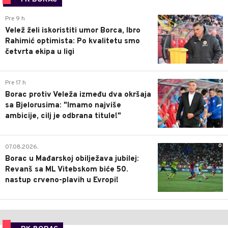
0
Pre 9 h
Velež želi iskoristiti umor Borca, Ibro
Rahimić optimista: Po kvalitetu smo
četvrta ekipa u ligi
0
Pre 17 h
Borac protiv Veleža između dva okršaja
sa Bjelorusima: "Imamo najviše
ambicije, cilj je odbrana titule!"
0
07.08.2026.
Borac u Mađarskoj obilježava jubilej:
Revanš sa ML Vitebskom biće 50.
nastup crveno-plavih u Evropi!