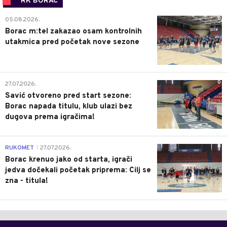
RK BORAC
0
05.08.2026.
Borac m:tel zakazao osam kontrolnih
utakmica pred početak nove sezone
0
27.07.2026.
Savić otvoreno pred start sezone:
Borac napada titulu, klub ulazi bez
dugova prema igračima!
0
RUKOMET
27.07.2026.
|
Borac krenuo jako od starta, igrači
jedva dočekali početak priprema: Cilj se
zna - titula!