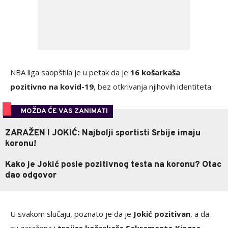
NBA liga saopštila je u petak da je
16 košarkaša
pozitivno na kovid-19
, bez otkrivanja njihovih identiteta.
MOŽDA ĆE VAS ZANIMATI
ZARAŽEN I JOKIĆ: Najbolji sportisti Srbije imaju
koronu!
Kako je Jokić posle pozitivnog testa na koronu? Otac
dao odgovor
U svakom slučaju, poznato je da je
Jokić pozitivan
, a da