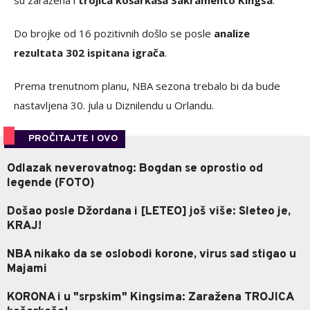
su zaražena i
trojica košarkaša Sakramento Kingsa
.
Do brojke od 16 pozitivnih došlo se posle
analize
rezultata 302 ispitana igrača
.
Prema trenutnom planu, NBA sezona trebalo bi da bude
nastavljena 30. jula u Diznilendu u Orlandu.
PROČITAJTE I OVO
Odlazak neverovatnog: Bogdan se oprostio od
legende (FOTO)
Došao posle Džordana i [LETEO] još više: Sleteo je,
KRAJ!
NBA nikako da se oslobodi korone, virus sad stigao u
Majami
KORONA i u "srpskim" Kingsima: Zaražena TROJICA