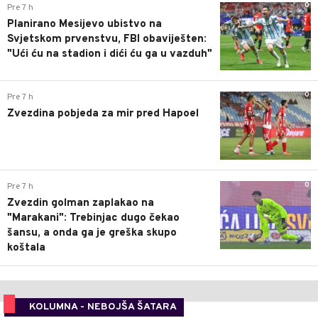
0
Pre 7 h
Planirano Mesijevo ubistvo na
Svjetskom prvenstvu, FBI obaviješten:
"Ući ću na stadion i dići ću ga u vazduh"
0
Pre 7 h
Zvezdina pobjeda za mir pred Hapoel
0
Pre 7 h
Zvezdin golman zaplakao na
"Marakani": Trebinjac dugo čekao
šansu, a onda ga je greška skupo
koštala
KOLUMNA - NEBOJŠA ŠATARA