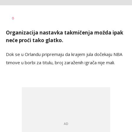
Mladen
AUTOR
0
Šolak
Organizacija nastavka takmičenja možda ipak
neće proći tako glatko.
Dok se u Orlandu pripremaju da krajem jula dočekaju NBA
timove u borbi za titulu, broj zaraženih igrača nije mali.