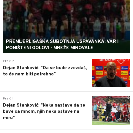
PREMIJERLIGAŠKA SUBOTNJA USPAVANKA: VAR I
PONIŠTENI GOLOVI - MREŽE MIROVALE
0
Pre 6 h
Dejan Stanković: "Da se bude zvezdaš,
to će nam biti potrebno"
0
Pre 6 h
Dejan Stanković: "Neka nastave da se
bave sa mnom, njih neka ostave na
miru"