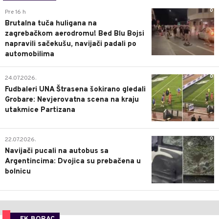
0
Pre 16 h
Brutalna tuča huligana na
zagrebačkom aerodromu! Bed Blu Bojsi
napravili sačekušu, navijači padali po
automobilima
0
24.07.2026.
Fudbaleri UNA Štrasena šokirano gledali
Grobare: Nevjerovatna scena na kraju
utakmice Partizana
0
22.07.2026.
Navijači pucali na autobus sa
Argentincima: Dvojica su prebačena u
bolnicu
FK BORAC