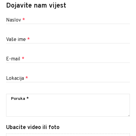
Dojavite nam vijest
Naslov
*
Vaše ime
*
E-mail
*
Lokacija
*
Ubacite video ili foto