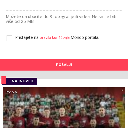
Možete da ubacite do 3 fotografije ili videa. Ne smije biti
više od 25 MB.
Pristajete na
Mondo portala.
pravila korišćenja
POŠALJI
NAJNOVIJE
0
Pre 6 h