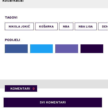
košarkaša!
TAGOVI
NIKOLA JOKIĆ
KOŠARKA
NBA
NBA LIGA
DE
PODIJELI
KOMENTARI
0
SVI KOMENTARI