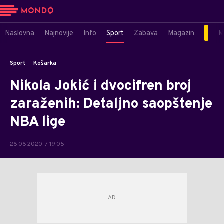
Naslovna
Najnovije
Info
Sport
Zabava
Magazin
M
Sport
Košarka
Nikola Jokić i dvocifren broj
zaraženih: Detaljno saopštenje
NBA lige
26.06.2020. / 19:05