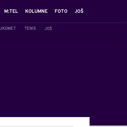
M:TEL
KOLUMNE
FOTO
JOŠ
UKOMET
TENIS
JOŠ