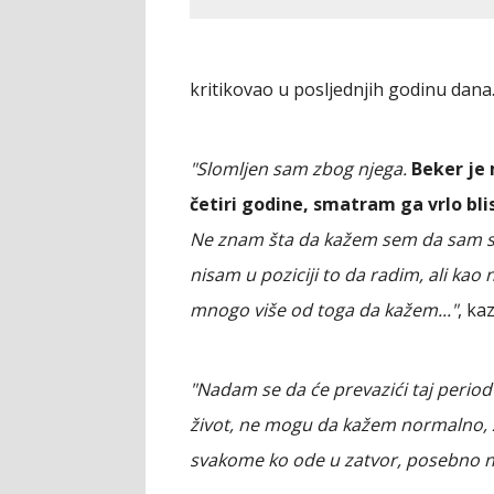
kritikovao u posljednjih godinu dana
"Slomljen sam zbog njega.
Beker je 
četiri godine, smatram ga vrlo b
Ne znam šta da kažem sem da sam slo
nisam u poziciji to da radim, ali ka
mnogo više od toga da kažem..."
, ka
"Nadam se da će prevazići taj period
život, ne mogu da kažem normalno, ži
svakome ko ode u zatvor, posebno n