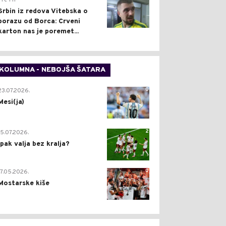
Pre 1 h
Srbin iz redova Vitebska o
porazu od Borca: Crveni
karton nas je poremet...
KOLUMNA - NEBOJŠA ŠATARA
0
23.07.2026.
Mesi(ja)
2
15.07.2026.
Ipak valja bez kralja?
0
17.05.2026.
Mostarske kiše