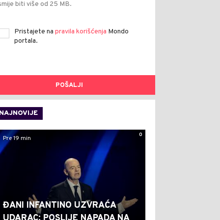
smije biti više od 25 MB.
Pristajete na
pravila korišćenja
Mondo
portala.
POŠALJI
NAJNOVIJE
0
Pre 19 min
ĐANI INFANTINO UZVRAĆA
UDARAC: POSLIJE NAPADA NA