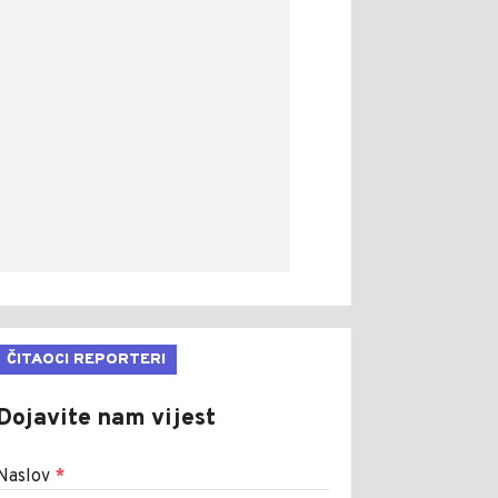
ČITAOCI REPORTERI
Dojavite nam vijest
Naslov
*