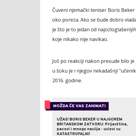
Čuveni njemački teniser Boris Beker
oko poreza. Ako se bude dobro vladao
je što je to jedan od najozloglašenijih
koje nikako nije navikao.
Još po reakciji nakon presude bilo je
u šoku je i njegov nekadašnji "učeni
2016. godine.
MOŽDA ĆE VAS ZANIMATI
UŽAS! BORIS BEKER U NAJGOREM
BRITANSKOM ZATVORU: Prljavština,
pacovi i mnogo nasilja - uslovi su
KATASTROFALNI!