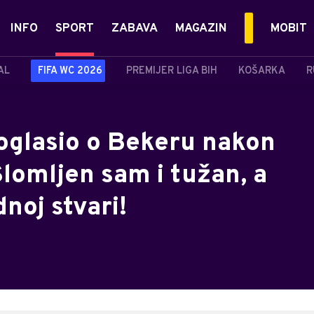
INFO
SPORT
ZABAVA
MAGAZIN
MOBIT
AL
FIFA WC 2026
PREMIJER LIGA BIH
KOŠARKA
R
 oglasio o Bekeru nakon
lomljen sam i tužan, a
noj stvari!