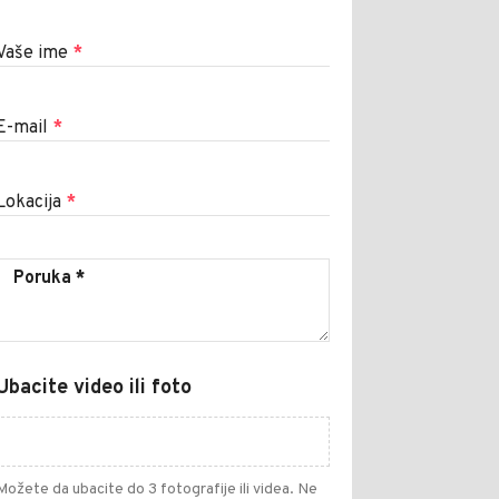
Vaše ime
*
E-mail
*
Lokacija
*
Ubacite video ili foto
Možete da ubacite do 3 fotografije ili videa. Ne