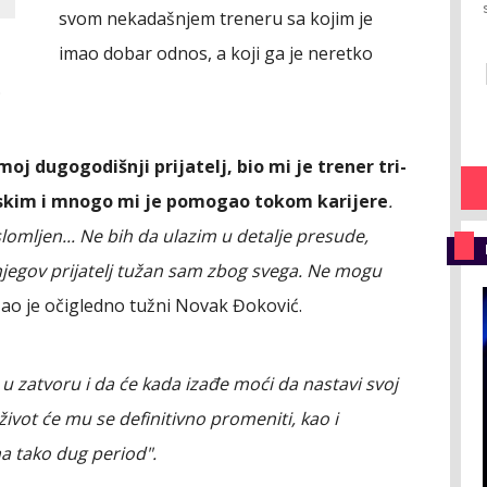
svom nekadašnjem treneru sa kojim je
imao dobar odnos, a koji ga je neretko
.
moj dugogodišnji prijatelj, bio mi je trener tri-
liskim i mnogo mi je pomogao tokom karijere
.
mljen... Ne bih da ulazim u detalje presude,
o njegov prijatelj tužan sam zbog svega. Ne mogu
zao je očigledno tužni Novak Đoković.
 u zatvoru i da će kada izađe moći da nastavi svoj
vot će mu se definitivno promeniti, kao i
a tako dug period".