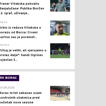
Trener Vitebska pohvalio
Banjalučane: Publika Borčev
12. igrač, uživanje...
0
Pre 1 h
Srbin iz redova Vitebska o
porazu od Borca: Crveni
karton nas je poremet...
0
Pre 10 h
"Ulog je veliki, ali vjerujemo u
prolaz dalje": Sandi Ogrinec
svjestan š...
RK BORAC
0
05.08.2026.
Borac m:tel zakazao osam
kontrolnih utakmica pred
početak nove sezone