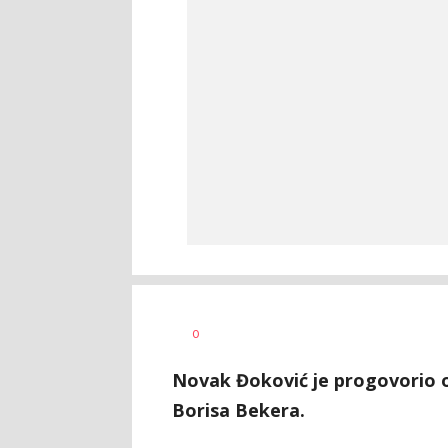
AUTOR
0
000
Novak Đoković je progovorio o
Borisa Bekera.