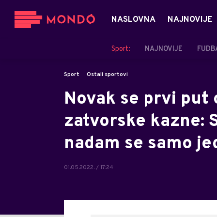
NASLOVNA
NAJNOVIJE
Sport:
NAJNOVIJE
FUDB
Sport
Ostali sportovi
Novak se prvi put
zatvorske kazne: S
nadam se samo jed
01.05.2022. / 17:24