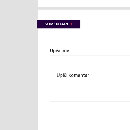
KOMENTARI
0
Upiši ime