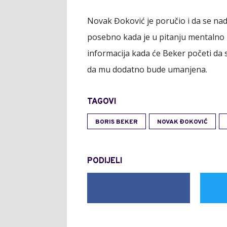
Novak Đoković je poručio i da se nad
posebno kada je u pitanju mentalno zd
informacija kada će Beker početi da 
da mu dodatno bude umanjena.
TAGOVI
BORIS BEKER
NOVAK ĐOKOVIĆ
PODIJELI