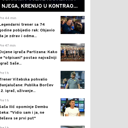
NJEGA, KRENUO U KONTRAO...
0
Pre 44 min
Legendarni trener sa 74
godine pobijedio rak: Objavio
da je zdrav i odma...
0
Pre 47 min
Ocjene igrača Partizana: Kako
je "otpisani" postao najvažniji
igrač Saše...
0
Pre 1 h
Trener Vitebska pohvalio
Banjalučane: Publika Borčev
12. igrač, uživanje...
0
Pre 1 h
Saša Ilić opominje Dembu
Seka: "Vidio sam i ja, ne
dešava se prvi put"
0