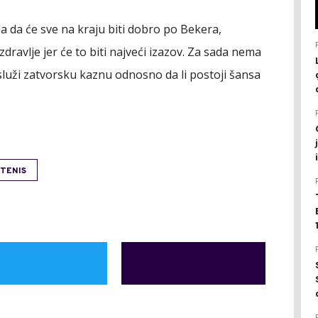
a da će sve na kraju biti dobro po Bekera,
ravlje jer će to biti najveći izazov. Za sada nema
služi zatvorsku kaznu odnosno da li postoji šansa
TENIS