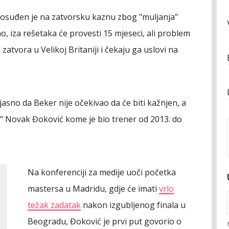
 osuđen je na zatvorsku kaznu zbog "muljanja"
, iza rešetaka će provesti 15 mjeseci, ali problem
 zatvora u Velikoj Britaniji i čekaju ga uslovi na
 jasno da Beker nije očekivao da će biti kažnjen, a
k" Novak Đoković kome je bio trener od 2013. do
Na konferenciji za medije uoči početka
mastersa u Madridu, gdje će imati
vrlo
težak zadatak
nakon izgubljenog finala u
Beogradu, Đoković je prvi put govorio o