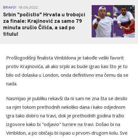
0
BRAVO!
18.06.2022.
|
Srbin "počistio" Hrvata u trobojci
za finale: Krajinović za samo 79
minuta srušio Čilića, a sad po
titulu!
Prošlogodišnji finalista Vimbldona je takođe veliki favorit
protiv Krajinovića, ali ako srpki as bude igrao kao što je to
bilo od dolaska u London, onda definitivno ima čemu da se
nada.
Nasmijao je publiku rekavši da ni sam ne zna šta se desilo
sa njim tokom prethodnih nekoliko dana i kako odjednom
igra tako dobro na travi, dok je prethodnih godina tražio
izgovore kako bi "odjavio" turnire na travi. Došao bi na
Vimbldon, a po običaju bi ispao u prvom-drugom kolu. Sve