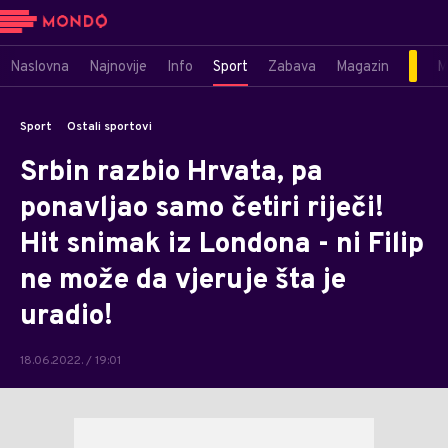
Naslovna
Najnovije
Info
Sport
Zabava
Magazin
M
Sport
Ostali sportovi
Srbin razbio Hrvata, pa
ponavljao samo četiri riječi!
Hit snimak iz Londona - ni Filip
ne može da vjeruje šta je
uradio!
18.06.2022. / 19:01