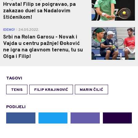
Hrvata! Filip se poigravao, pa
zakazao duel sa Nadalovim
štićenikom!
0
IDEMO!
24.05.2022.
|
Srbi na Rolan Garosu - Novak i
Vajda u centru pažnje! Đoković
ne igra na glavnom terenu, tu su
Olga i Filip!
TAGOVI
TENIS
FILIP KRAJINOVIĆ
MARIN ČILIĆ
PODIJELI