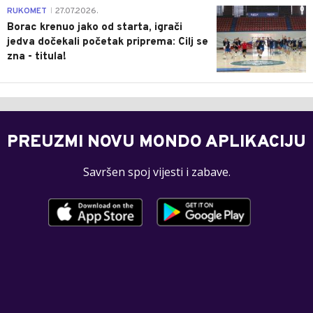
0
RUKOMET
27.07.2026.
|
Borac krenuo jako od starta, igrači
jedva dočekali početak priprema: Cilj se
zna - titula!
PREUZMI NOVU MONDO APLIKACIJU
Savršen spoj vijesti i zabave.