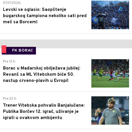
1
07.07.2026.
Levski se oglasio: Saopštenje
bugarskog šampiona nekoliko sati pred
meč sa Borcem!
FK BORAC
0
Pre 13 h
Borac u Mađarskoj obilježava jubilej:
Revanš sa ML Vitebskom biće 50.
nastup crveno-plavih u Evropi!
0
Pre 22 h
Trener Vitebska pohvalio Banjalučane:
Publika Borčev 12. igrač, uživanje je
igrati u ovakvom ambijentu