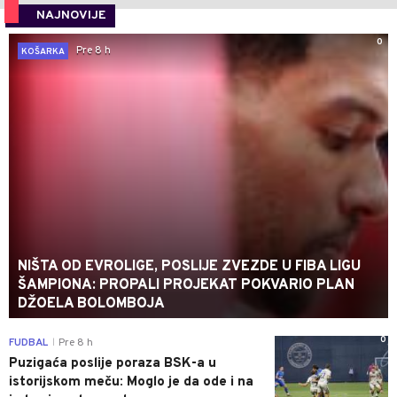
NAJNOVIJE
0
Pre 8 h
KOŠARKA
NIŠTA OD EVROLIGE, POSLIJE ZVEZDE U FIBA LIGU
ŠAMPIONA: PROPALI PROJEKAT POKVARIO PLAN
DŽOELA BOLOMBOJA
0
FUDBAL
Pre 8 h
|
Puzigaća poslije poraza BSK-a u
istorijskom meču: Moglo je da ode i na