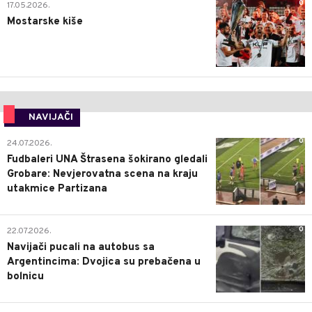
0
17.05.2026.
Mostarske kiše
NAVIJAČI
0
24.07.2026.
Fudbaleri UNA Štrasena šokirano gledali
Grobare: Nevjerovatna scena na kraju
utakmice Partizana
0
22.07.2026.
Navijači pucali na autobus sa
Argentincima: Dvojica su prebačena u
bolnicu