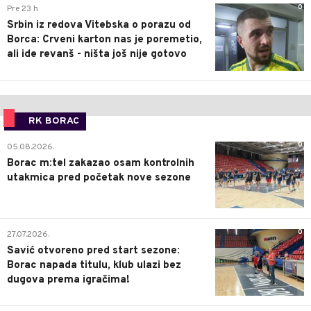
0
Pre 23 h
Srbin iz redova Vitebska o porazu od
Borca: Crveni karton nas je poremetio,
ali ide revanš - ništa još nije gotovo
RK BORAC
0
05.08.2026.
Borac m:tel zakazao osam kontrolnih
utakmica pred početak nove sezone
0
27.07.2026.
Savić otvoreno pred start sezone:
Borac napada titulu, klub ulazi bez
dugova prema igračima!