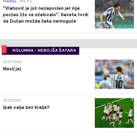
0
FUDBAL
Pre 9 h
|
"Vlahović je još nezaposlen jer nije
postao što se očekivalo": Gazeta tvrdi
da Dušan možda čeka nemoguće
KOLUMNA - NEBOJŠA ŠATARA
0
23.07.2026.
Mesi(ja)
2
15.07.2026.
Ipak valja bez kralja?