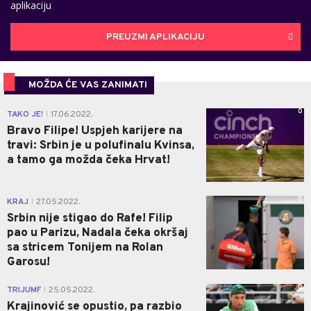
aplikaciju
PREUZMI APLIKACIJU
MOŽDA ĆE VAS ZANIMATI
0
TAKO JE!
17.06.2022.
|
Bravo Filipe! Uspjeh karijere na
travi: Srbin je u polufinalu Kvinsa,
a tamo ga možda čeka Hrvat!
0
KRAJ
27.05.2022.
|
Srbin nije stigao do Rafe! Filip
pao u Parizu, Nadala čeka okršaj
sa stricem Tonijem na Rolan
Garosu!
0
TRIJUMF
25.05.2022.
|
Krajinović se opustio, pa razbio