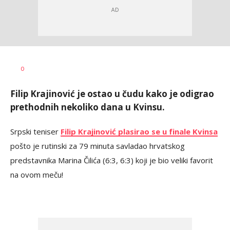
Bojan
AUTOR
0
Jakovljević
Filip Krajinović je ostao u čudu kako je odigrao
prethodnih nekoliko dana u Kvinsu.
Srpski teniser
Filip Krajinović plasirao se u finale Kvinsa
pošto je rutinski za 79 minuta savladao hrvatskog
predstavnika Marina Čilića (6:3, 6:3) koji je bio veliki favorit
na ovom meču!