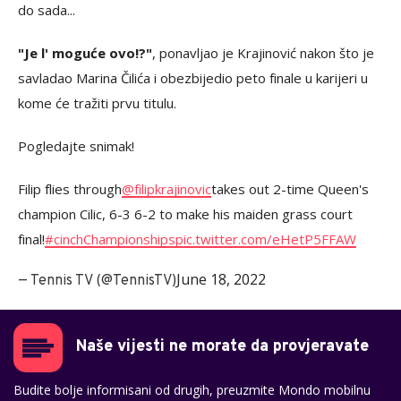
do sada...
"Je l' moguće ovo!?"
, ponavljao je Krajinović nakon što je
savladao Marina Čilića i obezbijedio peto finale u karijeri u
kome će tražiti prvu titulu.
Pogledajte snimak!
Filip flies through
@filipkrajinovic
takes out 2-time Queen's
champion Cilic, 6-3 6-2 to make his maiden grass court
final!
#cinchChampionships
pic.twitter.com/eHetP5FFAW
June 18, 2022
— Tennis TV (@TennisTV)
Naše vijesti ne morate da provjeravate
Budite bolje informisani od drugih, preuzmite Mondo mobilnu