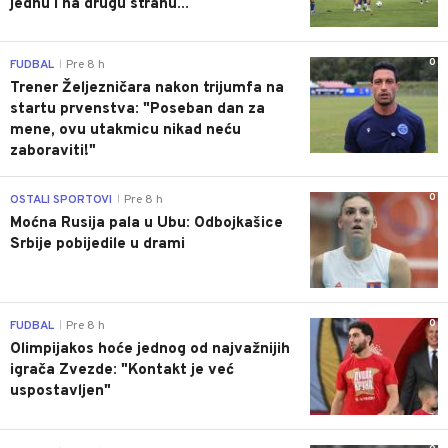
jednu i na drugu stranu...
0
FUDBAL
Pre 8 h
|
Trener Željezničara nakon trijumfa na
startu prvenstva: "Poseban dan za
mene, ovu utakmicu nikad neću
zaboraviti!"
0
OSTALI SPORTOVI
Pre 8 h
|
Moćna Rusija pala u Ubu: Odbojkašice
Srbije pobijedile u drami
0
FUDBAL
Pre 8 h
|
Olimpijakos hoće jednog od najvažnijih
igrača Zvezde: "Kontakt je već
uspostavljen"