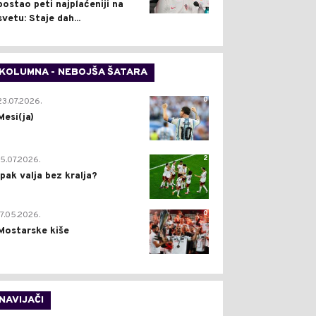
postao peti najplaćeniji na
svetu: Staje dah...
KOLUMNA - NEBOJŠA ŠATARA
0
23.07.2026.
Mesi(ja)
2
15.07.2026.
Ipak valja bez kralja?
0
17.05.2026.
Mostarske kiše
NAVIJAČI