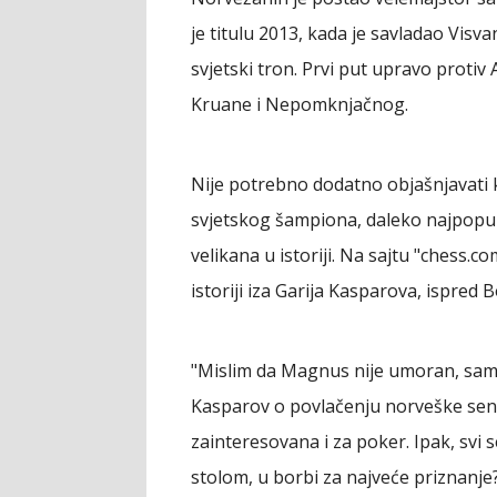
je titulu 2013, kada je savladao Visv
svjetski tron. Prvi put upravo protiv
Kruane i Nepomknjačnog.
Nije potrebno dodatno objašnjavati ko
svjetskog šampiona, daleko najpopula
velikana u istoriji. Na sajtu "chess.
istoriji iza Garija Kasparova, ispred B
"Mislim da Magnus nije umoran, samo
Kasparov o povlačenju norveške senz
zainteresovana i za poker. Ipak, svi s
stolom, u borbi za najveće priznanje