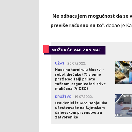
"
Ne odbacujem mogućnost da se vra
previše računao na to
", dodao je Ka
MOŽDA ĆE VAS ZANIMATI
UŽAS
23.07.2022.
|
Haos na turniru u Moskvi -
robot dječaku (7) slomio
prst! Roditelji prijete
tužbom, organizatori krive
mališana (VIDEO)
DRUŠTVO
19.07.2022.
|
Osuđenici iz KPZ Banjaluka
učestvovaće na Svjetskom
šahovskom prvenstvu za
zatvorenike