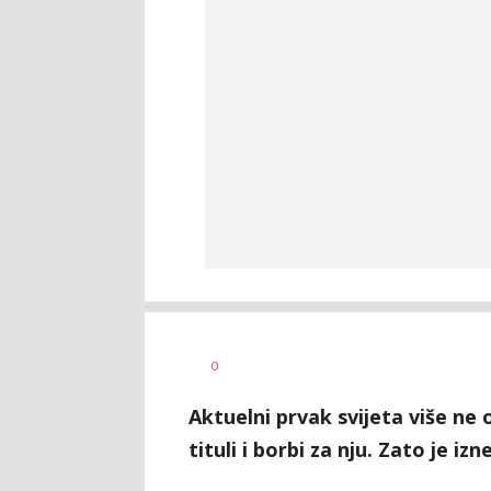
Haris
AUTOR
0
Krhalić
Aktuelni prvak svijeta više ne
tituli i borbi za nju. Zato je i