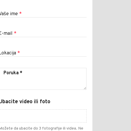
Vaše ime
*
E-mail
*
Lokacija
*
Ubacite video ili foto
Možete da ubacite do 3 fotografije ili videa. Ne