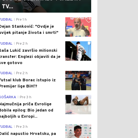
TV...
0
FUDBAL
Pre 1 h
|
Dejan Stanković: "Ovdje je
uvijek pitanje života i smrti"
0
FUDBAL
Pre 2 h
|
Saša Lukić završio milionski
transfer: Englezi objavili da je
sve gotovo
0
FUDBAL
Pre 2 h
|
Futsal klub Borac istupio iz
Premijer lige BiH!?
0
KOŠARKA
Pre 3 h
|
Najmučnija priča Evrolige
dobila epilog: Bio jedan od
najboljih u Evropi...
0
FUDBAL
Pre 3 h
|
Dalić napustio Hrvatsku, pa