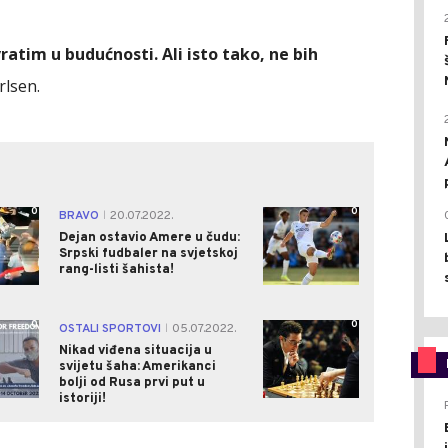
tim u budućnosti. Ali isto tako, ne bih
rlsen.
0
0
BRAVO
20.07.2022.
|
Dejan ostavio Amere u čudu:
Srpski fudbaler na svjetskoj
rang-listi šahista!
0
0
OSTALI SPORTOVI
05.07.2022.
|
Nikad viđena situacija u
svijetu šaha: Amerikanci
bolji od Rusa prvi put u
istoriji!