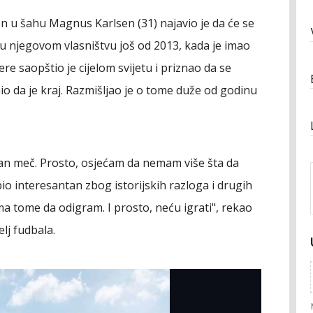
n u šahu Magnus Karlsen (31) najavio je da će se
je u njegovom vlasništvu još od 2013, kada je imao
re saopštio je cijelom svijetu i priznao da se
 da je kraj. Razmišljao je o tome duže od godinu
an meč. Prosto, osjećam da nemam više šta da
io interesantan zbog istorijskih razloga i drugih
a tome da odigram. I prosto, neću igrati", rekao
elj fudbala.