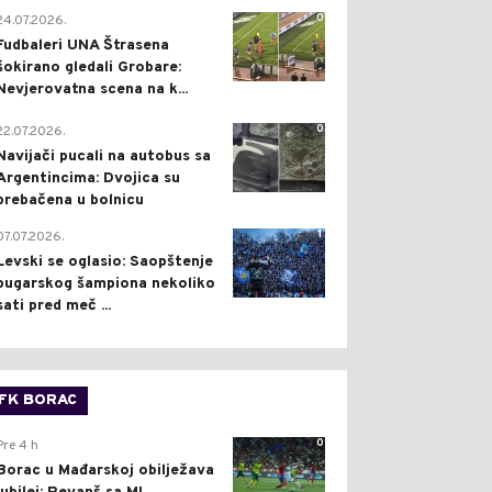
0
24.07.2026.
Fudbaleri UNA Štrasena
šokirano gledali Grobare:
Nevjerovatna scena na k...
0
22.07.2026.
Navijači pucali na autobus sa
Argentincima: Dvojica su
prebačena u bolnicu
1
07.07.2026.
Levski se oglasio: Saopštenje
bugarskog šampiona nekoliko
sati pred meč ...
FK BORAC
0
Pre 4 h
Borac u Mađarskoj obilježava