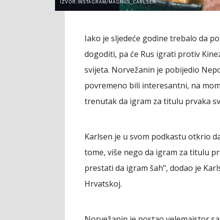
IZVOR: INSTAGRAM/MAGNUS_CARLSEN
Iako je sljedeće godine trebalo da 
dogoditi, pa će Rus igrati protiv Kin
svijeta. Norvežanin je pobijedio Nep
povremeno bili interesantni, na mome
trenutak da igram za titulu prvaka svi
Karlsen je u svom podkastu otkrio da 
tome, više nego da igram za titulu pr
prestati da igram šah", dodao je Karlse
Hrvatskoj.
Norvežanin je postao velemajstor sa 1