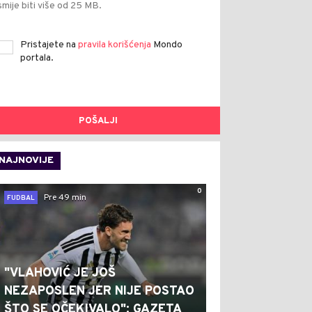
smije biti više od 25 MB.
Pristajete na
pravila korišćenja
Mondo
portala.
POŠALJI
NAJNOVIJE
0
Pre 49 min
FUDBAL
"VLAHOVIĆ JE JOŠ
NEZAPOSLEN JER NIJE POSTAO
ŠTO SE OČEKIVALO": GAZETA