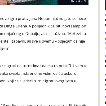
Br. slika: 5
ponovo igra protiv Jana Nepomnjačnog, to se neće
eza Dinga Lirena. A pobjednik će biti novi šampion
omonjačnog u Dubaiju, ali nije uživao. "Mečevi su
nte i zabavni, ali sve u svemu – osjećam da nije
jeta".
će igrati na turnirima i da mu to prija. "Uživam u
vaka svijeta i iskreno ne vidim da ću uskoro
n, koji će sljedeći turnir igrati ovog ljeta u
3 godina, a najbolji šahista svijeta sa 19. Osvojio