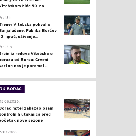
jubilej: Revanš sa ML
Vitebskom biće 50. na...
0
Pre 13 h
Trener Vitebska pohvalio
Banjalučane: Publika Borčev
12. igrač, uživanje...
0
Pre 14 h
Srbin iz redova Vitebska o
porazu od Borca: Crveni
karton nas je poremet...
RK BORAC
0
05.08.2026.
Borac m:tel zakazao osam
kontrolnih utakmica pred
početak nove sezone
0
27.07.2026.