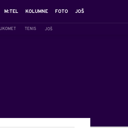
M:TEL
KOLUMNE
FOTO
JOŠ
UKOMET
TENIS
JOŠ