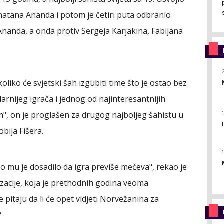
anatana Ananda i potom je četiri puta odbranio
 Ananda, a onda protiv Sergeja Karjakina, Fabijana
liko će svjetski šah izgubiti time što je ostao bez
rnijeg igrača i jednog od najinteresantnijih
com", on je proglašen za drugog najboljeg šahistu u
obija Fišera.
 mu je dosadilo da igra previše mečeva", rekao je
acije, koja je prethodnih godina veoma
e pitaju da li će opet vidjeti Norvežanina za
?