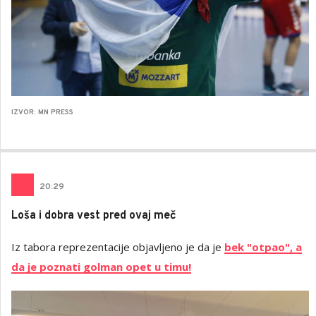
IZVOR: MN PRESS
20
:
29
Loša i dobra vest pred ovaj meč
Iz tabora reprezentacije objavljeno je da je
bek "otpao", a
da je poznati golman opet u timu!