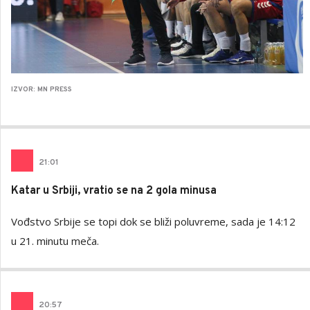
IZVOR: MN PRESS
21
:
01
Katar u Srbiji, vratio se na 2 gola minusa
Vođstvo Srbije se topi dok se bliži poluvreme, sada je 14:12
u 21. minutu meča.
20
:
57