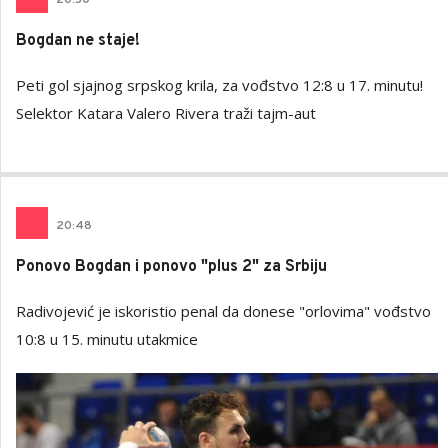
Bogdan ne staje!
Peti gol sjajnog srpskog krila, za vođstvo 12:8 u 17. minutu!
Selektor Katara Valero Rivera traži tajm-aut
20
:
48
Ponovo Bogdan i ponovo "plus 2" za Srbiju
Radivojević je iskoristio penal da donese "orlovima" vođstvo
10:8 u 15. minutu utakmice