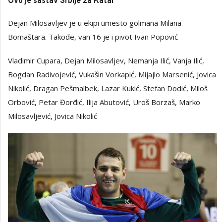
Ovo je sastav Srbije za Katar
Dejan Milosavljev je u ekipi umesto golmana Milana
Bomaštara. Takođe, van 16 je i pivot Ivan Popović
Vladimir Cupara, Dejan Milosavljev, Nemanja Ilić, Vanja Ilić,
Bogdan Radivojević, Vukašin Vorkapić, Mijajlo Marsenić, Jovica
Nikolić, Dragan Pešmalbek, Lazar Kukić, Stefan Dodić, Miloš
Orbović, Petar Đorđić, Ilija Abutović, Uroš Borzaš, Marko
Milosavljević, Jovica Nikolić