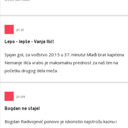
IZVOR: MN PRESS
21
:
31
Lepo - lepše - Vanja Ilić!
Sjajan gol, za vođstvo 20:15 u 37. minutu! Mlađi brat kapitena
Nemanje Ilića vratio je maksimalnu prednost za naš tim na
početku drugog dela meča.
21
:
09
Bogdan ne staje!
Bogdan Radivojević ponovo je iskoristio najstrožu kaznu i