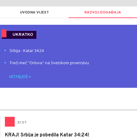
UVODNA VIJEST
RAZVOJ DOGAĐAJA
UKRATKO
Srbija - Katar 34:24
Treći meč "Orlova" na Svetskom prvenstvu
UČITAJ JOŠ
+
21
:
57
KRAJ! Srbija je pobedila Katar 34:24!