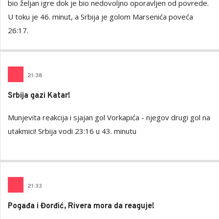
bio željan igre dok je bio nedovoljno oporavljen od povrede.
U toku je 46. minut, a Srbija je golom Marsenića poveća
26:17.
21
:
38
Srbija gazi Katar!
Munjevita reakcija i sjajan gol Vorkapića - njegov drugi gol na
utakmici! Srbija vodi 23:16 u 43. minutu
21
:
33
Pogađa i Đorđić, Rivera mora da reaguje!