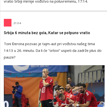
vratio Srbiji mirnije vođstvo na poluvremenu, 17:14.
21
:
04
Srbija 6 minuta bez gola, Katar se potpuno vratio
Toni Đerona pozvao je tajm-aut pri vođstvu našeg tima
14:13 u 26. minutu. Da li će "orlovi" uspeti da zadrže plus do
pauze?