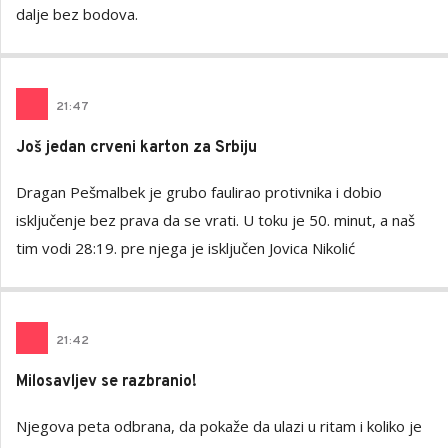
dalje bez bodova.
21
:
47
Još jedan crveni karton za Srbiju
Dragan Pešmalbek je grubo faulirao protivnika i dobio
isključenje bez prava da se vrati. U toku je 50. minut, a naš
tim vodi 28:19. pre njega je isključen Jovica Nikolić
21
:
42
Milosavljev se razbranio!
Njegova peta odbrana, da pokaže da ulazi u ritam i koliko je