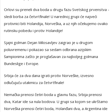
Orlovi su preneli dva boda u drugu fazu Svetskog prvenstva -
sledi borba za četvrtfinale! U narednoj grupi će najveći
protivnici biti Holandija, Norveška, a uz njih očekujemo ovako
rutinsku pobedu i protiv Holandije!
Sjajni golman Dejan Milosavljev zaigrao je u drugom
poluvremenu i pokazao sa sedam odbrana azijskim
šampionima zašto je proglašavan za najboljeg golmana
Bundeslige i Evrope.
Srbija će za dva dana igrati protiv Norveške, izvesno
odlučujuću utakmicu za četvrtfinale!
Nemačka prenosi četiri boda u glavnu fazu, Srbija prenosi
dva, Katar ide sa nula bodova. U grupi sa kojom se ukrštamo
Norveška prenosi četiri boda, Holanđani dva, a Argentina ide