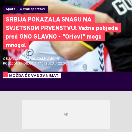
Sport
Ostali sportovi
0
SRBIJA POKAZALA SNAGU NA
SVJETSKOM PRVENSTVU! Važna pobjeda
pred ONO GLAVNO - "Orlovi" mogu
mnogo!
OBJAVLJENO: 17.01.2023. / 20:19
POSLEDNJA OBJAVA: 17.01.2023. / 22:00
MOŽDA ĆE VAS ZANIMATI