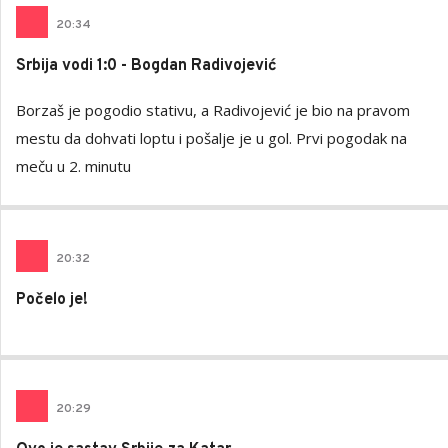
20
:
34
Srbija vodi 1:0 - Bogdan Radivojević
Borzaš je pogodio stativu, a Radivojević je bio na pravom
mestu da dohvati loptu i pošalje je u gol. Prvi pogodak na
meču u 2. minutu
20
:
32
Počelo je!
20
:29