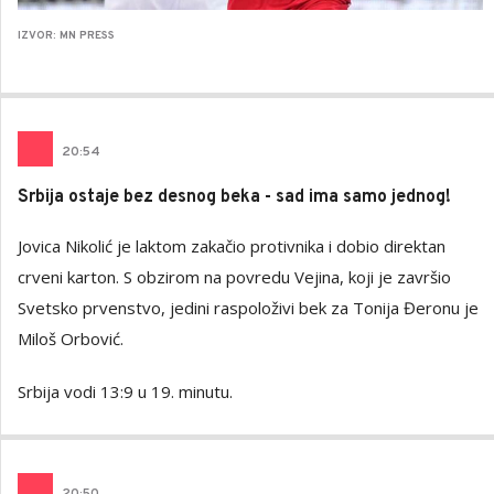
IZVOR: MN PRESS
20
:
54
Srbija ostaje bez desnog beka - sad ima samo jednog!
Jovica Nikolić je laktom zakačio protivnika i dobio direktan
crveni karton. S obzirom na povredu Vejina, koji je završio
Svetsko prvenstvo, jedini raspoloživi bek za Tonija Đeronu je
Miloš Orbović.
Srbija vodi 13:9 u 19. minutu.
20
:
50