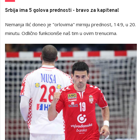
Srbija ima 5 golova prednosti - bravo za kapitena!
Nemanja Ilić doneo je "orlovima" mirniju prednost, 14:9, u 20.
minutu. Odlično funkcioniše naš tim u ovim trenucima.