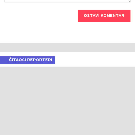
OSTAVI KOMENTAR
ČITAOCI REPORTERI
Dojavite nam vijest
Naslov
*
Vaše ime
*
E-mail
*