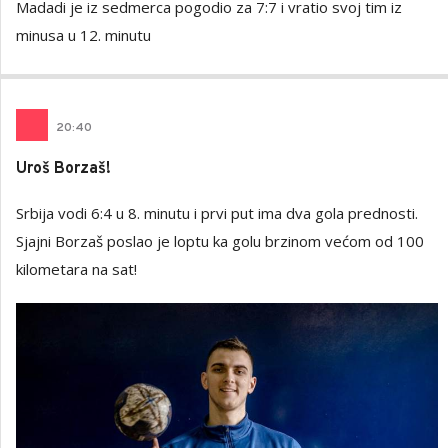
Madadi je iz sedmerca pogodio za 7:7 i vratio svoj tim iz
minusa u 12. minutu
20
:
40
Uroš Borzaš!
Srbija vodi 6:4 u 8. minutu i prvi put ima dva gola prednosti.
Sjajni Borzaš poslao je loptu ka golu brzinom većom od 100
kilometara na sat!