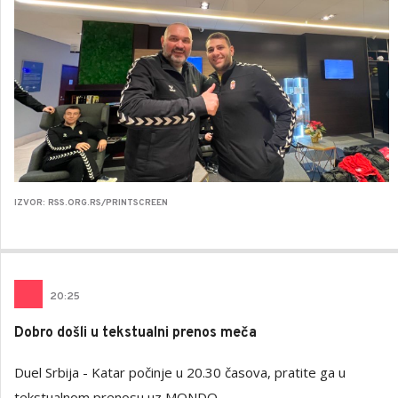
IZVOR: RSS.ORG.RS/PRINTSCREEN
20
:
25
Dobro došli u tekstualni prenos meča
Duel Srbija - Katar počinje u 20.30 časova, pratite ga u
tekstualnom prenosu uz MONDO