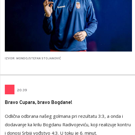
IZVOR: MONDO/STEFAN STOJANOVIĆ
20
:
39
Bravo Cupara, bravo Bogdane!
Odlična odbrana našeg golmana pri rezultatu 3:3, a onda i
dodavanje ka krilu Bogdanu Radivojeviću, koji realizuje kontru
i donosi Srbiji vođstvo 4:3. U toku je 6. minut.