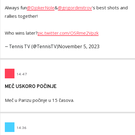
Always fun
@DjokerNole
&
@grigordimitrov
's best shots and
rallies together!
Who wins later?
pic.twitter.com/OSRme2Vpzk
November 5, 2023
— Tennis TV (@TennisTV)
14
:
47
MEČ USKORO POČINJE
Meč u Parizu počinje u 15 časova.
14
:
36