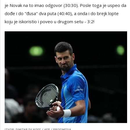
je Novak na to imao odgovor (30:30). Posle toga je uspeo da
dođe i do "đusa" dva puta (40:40), a onda i do brejk lopte
koju je iskoristio i poveo u drugom setu - 3:2!
IZVOR: DIMITAR DILKOFF / AFP / PROFIMEDIA