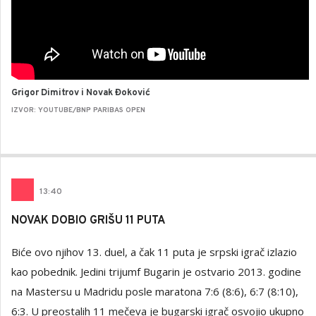
Grigor Dimitrov i Novak Đoković
IZVOR: YOUTUBE/BNP PARIBAS OPEN
13
:
40
NOVAK DOBIO GRIŠU 11 PUTA
Biće ovo njihov 13. duel, a čak 11 puta je srpski igrač izlazio
kao pobednik. Jedini trijumf Bugarin je ostvario 2013. godine
na Mastersu u Madridu posle maratona 7:6 (8:6), 6:7 (8:10),
6:3. U preostalih 11 mečeva je bugarski igrač osvojio ukupno