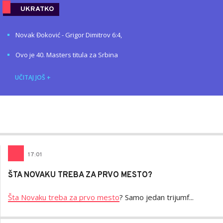
UKRATKO
Novak Đoković - Grigor Dimitrov 6:4,
Ovo je 40. Masters titula za Srbina
UČITAJ JOŠ
+
Nemanja
AUTOR
Stanojčić
17
:
01
ŠTA NOVAKU TREBA ZA PRVO MESTO?
Šta Novaku treba za prvo mesto
? Samo jedan trijumf...