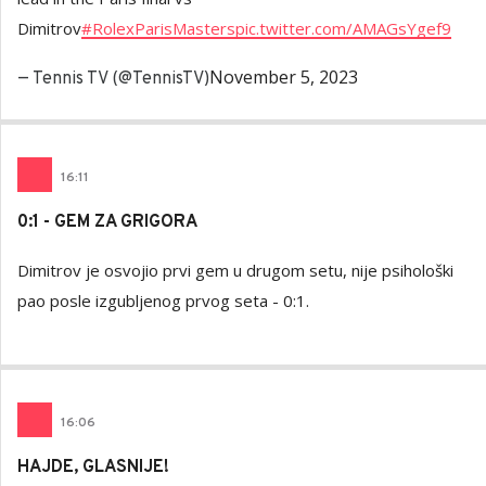
Dimitrov
#RolexParisMasters
pic.twitter.com/AMAGsYgef9
November 5, 2023
— Tennis TV (@TennisTV)
16
:
11
0:1 - GEM ZA GRIGORA
Dimitrov je osvojio prvi gem u drugom setu, nije psihološki
pao posle izgubljenog prvog seta - 0:1.
16
:
06
HAJDE, GLASNIJE!