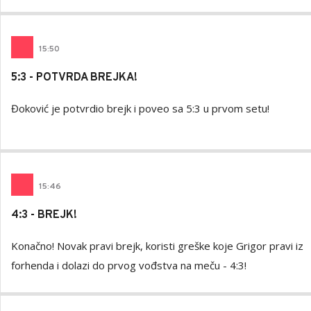
15
:
50
5:3 - POTVRDA BREJKA!
Đoković je potvrdio brejk i poveo sa 5:3 u prvom setu!
15
:
46
4:3 - BREJK!
Konačno! Novak pravi brejk, koristi greške koje Grigor pravi iz
forhenda i dolazi do prvog vođstva na meču - 4:3!