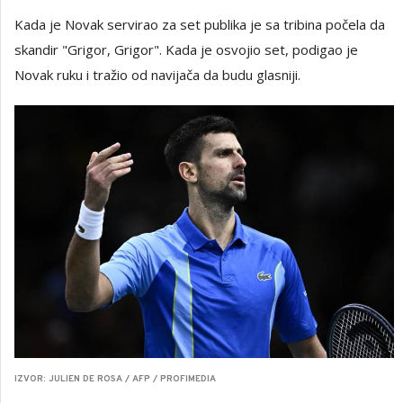
Kada je Novak servirao za set publika je sa tribina počela da
skandir "Grigor, Grigor". Kada je osvojio set, podigao je
Novak ruku i tražio od navijača da budu glasniji.
IZVOR: JULIEN DE ROSA / AFP / PROFIMEDIA