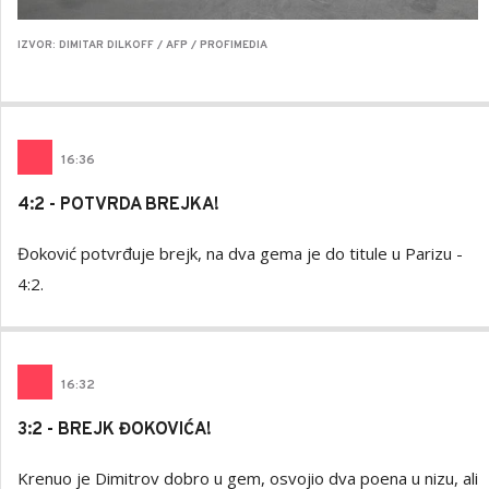
IZVOR: DIMITAR DILKOFF / AFP / PROFIMEDIA
16
:
36
4:2 - POTVRDA BREJKA!
Đoković potvrđuje brejk, na dva gema je do titule u Parizu -
4:2.
16
:
32
3:2 - BREJK ĐOKOVIĆA!
Krenuo je Dimitrov dobro u gem, osvojio dva poena u nizu, ali