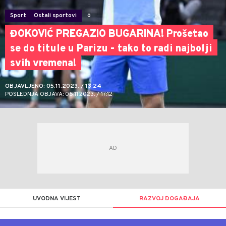
Sport
Ostali sportovi
0
ĐOKOVIĆ PREGAZIO BUGARINA! Prošetao
se do titule u Parizu - tako to radi najbolji
svih vremena!
OBJAVLJENO: 05.11.2023. / 13:24
POSLEDNJA OBJAVA: 05.11.2023. / 17:12
UVODNA VIJEST
RAZVOJ DOGAĐAJA