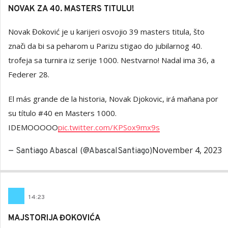
NOVAK ZA 40. MASTERS TITULU!
Novak Đoković je u karijeri osvojio 39 masters titula, što
znači da bi sa peharom u Parizu stigao do jubilarnog 40.
trofeja sa turnira iz serije 1000. Nestvarno! Nadal ima 36, a
Federer 28.
El más grande de la historia, Novak Djokovic, irá mañana por
su título #40 en Masters 1000.
IDEMOOOOO
pic.twitter.com/KPSox9mx9s
November 4, 2023
— Santiago Abascal (@AbascalSantiago)
14
:
23
MAJSTORIJA ĐOKOVIĆA