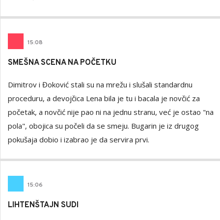
15
:
08
SMEŠNA SCENA NA POČETKU
Dimitrov i Đoković stali su na mrežu i slušali standardnu
proceduru, a devojčica Lena bila je tu i bacala je novčić za
početak, a novčić nije pao ni na jednu stranu, već je ostao "na
pola", obojica su počeli da se smeju. Bugarin je iz drugog
pokušaja dobio i izabrao je da servira prvi.
15
:
06
LIHTENŠTAJN SUDI