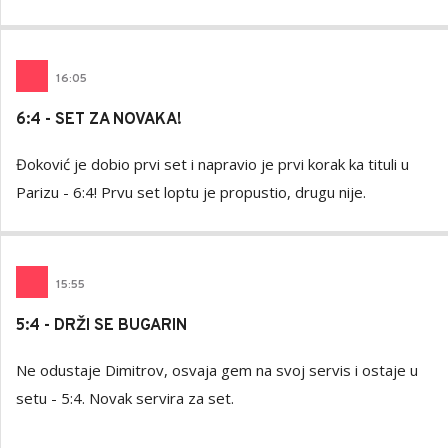
16
:
05
6:4 - SET ZA NOVAKA!
Đoković je dobio prvi set i napravio je prvi korak ka tituli u
Parizu - 6:4! Prvu set loptu je propustio, drugu nije.
15
:
55
5:4 - DRŽI SE BUGARIN
Ne odustaje Dimitrov, osvaja gem na svoj servis i ostaje u
setu - 5:4. Novak servira za set.