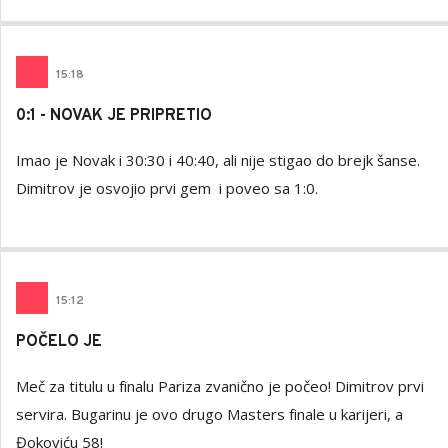
15
:
18
0:1 - NOVAK JE PRIPRETIO
Imao je Novak i 30:30 i 40:40, ali nije stigao do brejk šanse.
Dimitrov je osvojio prvi gem i poveo sa 1:0.
15
:
12
POČELO JE
Meč za titulu u finalu Pariza zvanično je počeo! Dimitrov prvi
servira. Bugarinu je ovo drugo Masters finale u karijeri, a
Đokoviću 58!