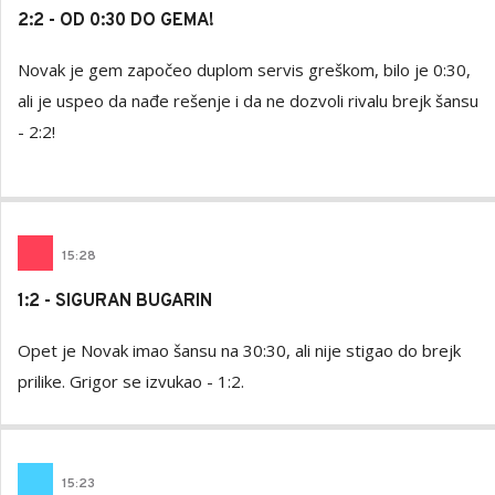
2:2 - OD 0:30 DO GEMA!
Novak je gem započeo duplom servis greškom, bilo je 0:30,
ali je uspeo da nađe rešenje i da ne dozvoli rivalu brejk šansu
- 2:2!
15
:
28
1:2 - SIGURAN BUGARIN
Opet je Novak imao šansu na 30:30, ali nije stigao do brejk
prilike. Grigor se izvukao - 1:2.
15
:
23