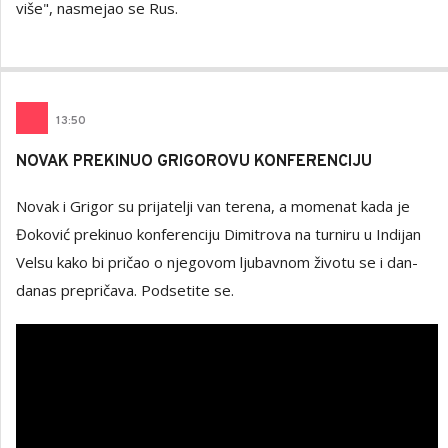
više", nasmejao se Rus.
13
:
50
NOVAK PREKINUO GRIGOROVU KONFERENCIJU
Novak i Grigor su prijatelji van terena, a momenat kada je
Đoković prekinuo konferenciju Dimitrova na turniru u Indijan
Velsu kako bi pričao o njegovom ljubavnom životu se i dan-
danas prepričava. Podsetite se.