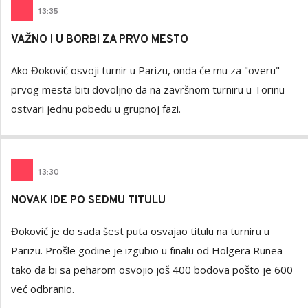
13
:
35
VAŽNO I U BORBI ZA PRVO MESTO
Ako Đoković osvoji turnir u Parizu, onda će mu za "overu"
prvog mesta biti dovoljno da na završnom turniru u Torinu
ostvari jednu pobedu u grupnoj fazi.
13
:
30
NOVAK IDE PO SEDMU TITULU
Đoković je do sada šest puta osvajao titulu na turniru u
Parizu. Prošle godine je izgubio u finalu od Holgera Runea
tako da bi sa peharom osvojio još 400 bodova pošto je 600
već odbranio.