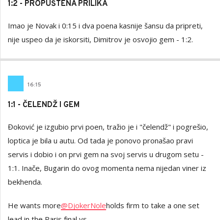
1:2 - PROPUŠTENA PRILIKA
Imao je Novak i 0:15 i dva poena kasnije šansu da pripreti,
nije uspeo da je iskorsiti, Dimitrov je osvojio gem - 1:2.
16
:
15
1:1 - ČELENDŽ I GEM
Đoković je izgubio prvi poen, tražio je i "čelendž" i pogrešio,
loptica je bila u autu. Od tada je ponovo pronašao pravi
servis i dobio i on prvi gem na svoj servis u drugom setu -
1:1. Inače, Bugarin do ovog momenta nema nijedan viner iz
bekhenda.
He wants more
@DjokerNole
holds firm to take a one set
lead in the Paris final vs