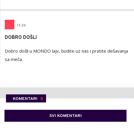
13
:
26
DOBRO DOŠLI
Dobro došli u MONDO lajv, budite uz nas i pratite dešavanja
sa meča.
KOMENTARI
0
SVI KOMENTARI