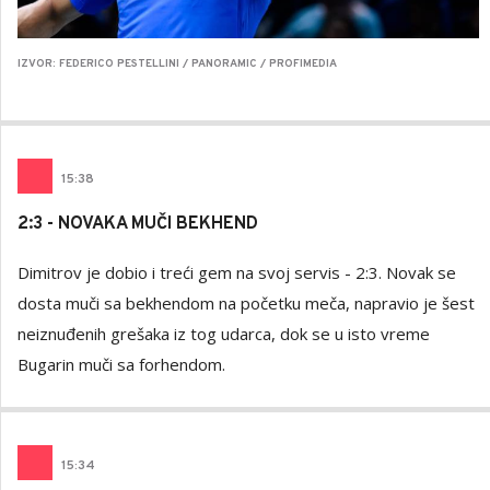
IZVOR: FEDERICO PESTELLINI / PANORAMIC / PROFIMEDIA
15
:
38
2:3 - NOVAKA MUČI BEKHEND
Dimitrov je dobio i treći gem na svoj servis - 2:3. Novak se
dosta muči sa bekhendom na početku meča, napravio je šest
neiznuđenih grešaka iz tog udarca, dok se u isto vreme
Bugarin muči sa forhendom.
15
:
34