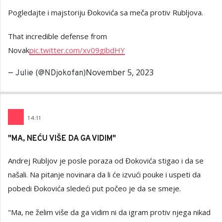
Pogledajte i majstoriju Đokovića sa meča protiv Rubljova.
That incredible defense from
Novak
pic.twitter.com/xv09gibdHY
November 5, 2023
— Julie (@NDjokofan)
14
:1
1
"MA, NEĆU VIŠE DA GA VIDIM"
Andrej Rubljov je posle poraza od Đokovića stigao i da se
našali. Na pitanje novinara da li će izvući pouke i uspeti da
pobedi Đokovića sledeći put počeo je da se smeje.
"Ma, ne želim više da ga vidim ni da igram protiv njega nikad