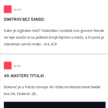
16
:
54
DIMITROV BEZ ŠANSE!
Kako je izgledao meč? Statistika i rezultat sve govore Novak
se nije suočio ni sa jednom brejk loptom u meču, a tri puta je
oduzimao servis rivalu - 6:4, 6:3!
16
:
53
40. MASTERS TITULA!
Đoković je u Parizu osvojio 40. titulu na Mastersima! Nadal
ima 36, Federer 28...