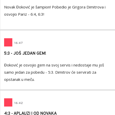
Novak Đoković je šampion! Pobedio je Grigora Dimitrova i
osvojio Pariz - 6:4, 6:3!
16
:
47
5:3 - JOŠ JEDAN GEM!
Đoković je osvojio gem na svoj servis i nedostaje mu još
samo jedan za pobedu - 5:3. Dimitrov će servirati za
opstanak u meču.
16
:
42
4:3 - APLAUZI I OD NOVAKA