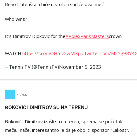
Reno Lihtenštajn biće u stolici i sudiće ovaj meč.
Who wins?
It's Dimitrov Djokovic for the
#RolexParisMasters
crown
WATCH:
https://t.co/hOHmv2wMlX
pic.twitter.com/M2Yg9RY4
November 5, 2023
— Tennis TV (@TennisTV)
15
:
04
ĐOKOVIĆ I DIMITROV SU NA TERENU
Đoković i Dimitrov izašli su na teren, sprema se početak
meča. Inače, interesantno je da je obojici sponzor "Lakost".