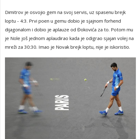
Dimitrov je osvojio gem na svoj servis, uz spasenu brejk
loptu - 4:3. Prvi poen u gemu dobio je sjajnom forhend
dijagonalom i dobio je aplauze od Đokovića za to. Potom mu
je Nole još jednom aplaudirao kada je odigrao sjajan volej na
mreži za 30:30. Imao je Novak brejk loptu, nije je iskoristio.