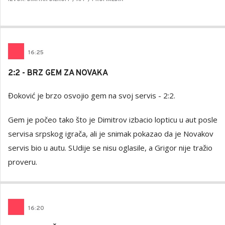
16
:
25
2:2 - BRZ GEM ZA NOVAKA
Đoković je brzo osvojio gem na svoj servis - 2:2.
Gem je počeo tako što je Dimitrov izbacio lopticu u aut posle
servisa srpskog igrača, ali je snimak pokazao da je Novakov
servis bio u autu. SUdije se nisu oglasile, a Grigor nije tražio
proveru.
16
:
20