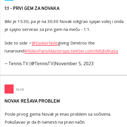
1:1 - PRVI GEM ZA NOVAKA
Bilo je 15:30, pa je na 30:30 Novak odigrao sjajan volej i onda
je sjajno servirao za prvi gem na meču - 1:1.
Side to side ‍♂️
@DjokerNole
giving Dimitrov the
runaround
#RolexParisMasters
pic.twitter.com/iMSjhdKaSq
November 5, 2023
— Tennis TV (@TennisTV)
15
:
19
NOVAK REŠAVA PROBLEM
Posle prvog gema Novak je imao problem sa sočivima.
Pokušavao je da ih namesti na pravi način.