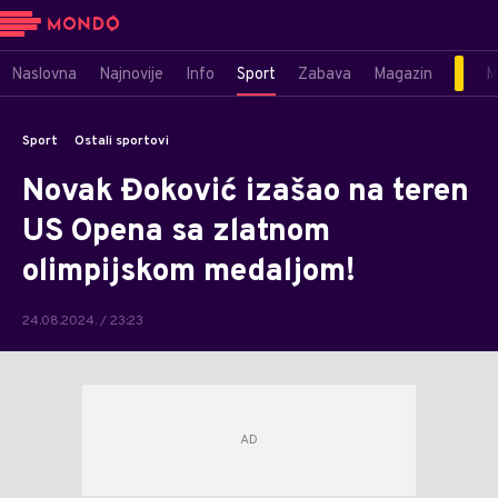
Naslovna
Najnovije
Info
Sport
Zabava
Magazin
M
Sport
Ostali sportovi
Novak Đoković izašao na teren
US Opena sa zlatnom
olimpijskom medaljom!
24.08.2024. / 23:23