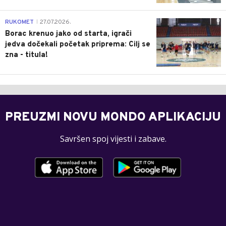
0
RUKOMET
27.07.2026.
|
Borac krenuo jako od starta, igrači
jedva dočekali početak priprema: Cilj se
zna - titula!
PREUZMI NOVU MONDO APLIKACIJU
Savršen spoj vijesti i zabave.