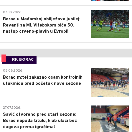
0
07.08.2026.
Borac u Mađarskoj obilježava jubilej:
Revanš sa ML Vitebskom biće 50.
nastup crveno-plavih u Evropi!
RK BORAC
0
05.08.2026.
Borac m:tel zakazao osam kontrolnih
utakmica pred početak nove sezone
0
27.07.2026.
Savić otvoreno pred start sezone:
Borac napada titulu, klub ulazi bez
dugova prema igračima!