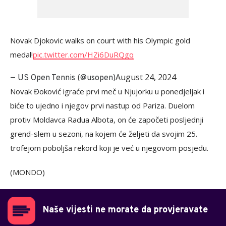
Novak Djokovic walks on court with his Olympic gold
medal!
pic.twitter.com/HZi6DuRQgq
August 24, 2024
— US Open Tennis (@usopen)
Novak Đoković igraće prvi meč u Njujorku u ponedjeljak i
biće to ujedno i njegov prvi nastup od Pariza. Duelom
protiv Moldavca Radua Albota, on će započeti posljednji
grend-slem u sezoni, na kojem će željeti da svojim 25.
trofejom poboljša rekord koji je već u njegovom posjedu.
(MONDO)
Naše vijesti ne morate da provjeravate