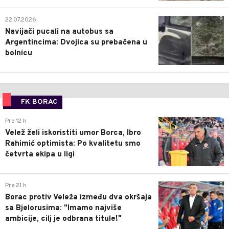
0
22.07.2026.
Navijači pucali na autobus sa
Argentincima: Dvojica su prebačena u
bolnicu
FK BORAC
0
Pre 12 h
Velež želi iskoristiti umor Borca, Ibro
Rahimić optimista: Po kvalitetu smo
četvrta ekipa u ligi
0
Pre 21 h
Borac protiv Veleža između dva okršaja
sa Bjelorusima: "Imamo najviše
ambicije, cilj je odbrana titule!"