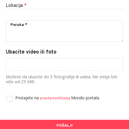
Lokacija
*
Ubacite video ili foto
Možete da ubacite do 3 fotografije ili videa. Ne smije biti
više od 25 MB.
Pristajete na
Mondo portala.
pravila korišćenja
POŠALJI