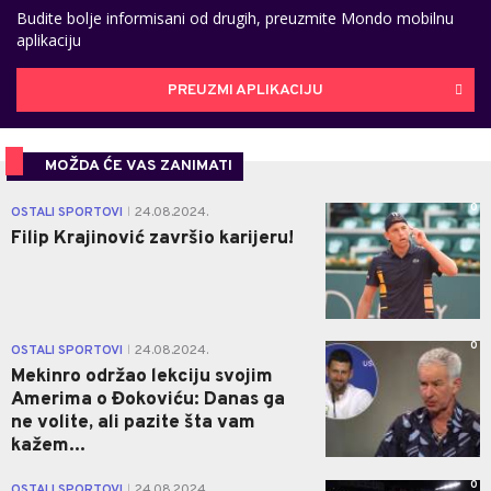
Budite bolje informisani od drugih, preuzmite Mondo mobilnu
aplikaciju
PREUZMI APLIKACIJU
MOŽDA ĆE VAS ZANIMATI
0
OSTALI SPORTOVI
24.08.2024.
|
Filip Krajinović završio karijeru!
0
OSTALI SPORTOVI
24.08.2024.
|
Mekinro održao lekciju svojim
Amerima o Đokoviću: Danas ga
ne volite, ali pazite šta vam
kažem...
0
OSTALI SPORTOVI
24.08.2024.
|