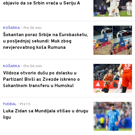
objavio da se Srbin vraća u Seriju A
0
KOŠARKA
Pre 36 min
|
Šokantan poraz Srbije na Eurobasketu,
u posljednjoj sekundi: Muk zbog
nevjerovatnog koša Rumuna
0
KOŠARKA
Pre 56 min
|
Vildoza otvorio dušu po dolasku u
Partizan! Bivši as Zvezde iskreno o
šokantnom transferu u Humsku!
0
FUDBAL
Pre 1 h
|
Luka Zidan sa Mundijala otišao u drugu
ligu