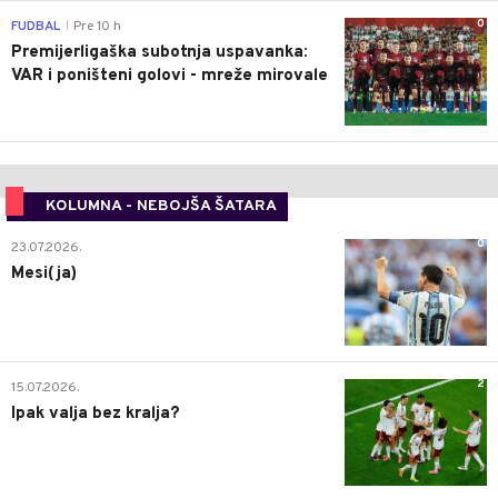
0
FUDBAL
Pre 10 h
|
Premijerligaška subotnja uspavanka:
VAR i poništeni golovi - mreže mirovale
KOLUMNA - NEBOJŠA ŠATARA
0
23.07.2026.
Mesi(ja)
2
15.07.2026.
Ipak valja bez kralja?