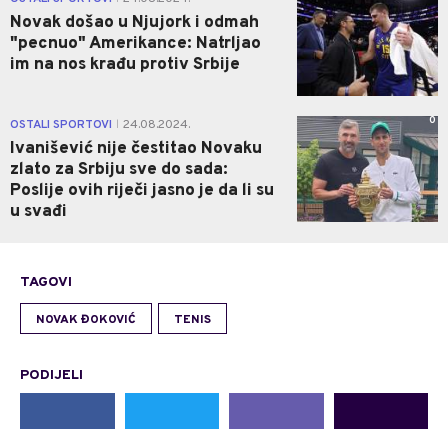
Novak došao u Njujork i odmah
"pecnuo" Amerikance: Natrljao
im na nos krađu protiv Srbije
0
OSTALI SPORTOVI
24.08.2024.
|
Ivanišević nije čestitao Novaku
zlato za Srbiju sve do sada:
Poslije ovih riječi jasno je da li su
u svađi
TAGOVI
NOVAK ĐOKOVIĆ
TENIS
PODIJELI