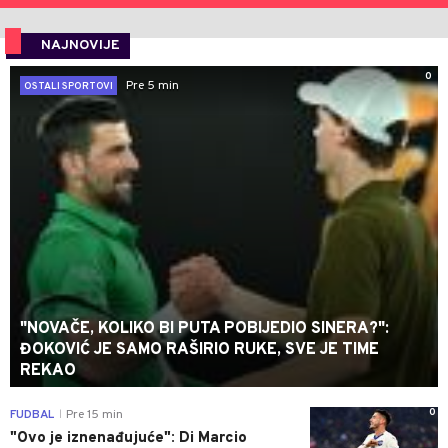
NAJNOVIJE
0
Pre 5 min
OSTALI SPORTOVI
"NOVAČE, KOLIKO BI PUTA POBIJEDIO SINERA?":
ĐOKOVIĆ JE SAMO RAŠIRIO RUKE, SVE JE TIME
REKAO
0
FUDBAL
Pre 15 min
|
"Ovo je iznenađujuće": Di Marcio