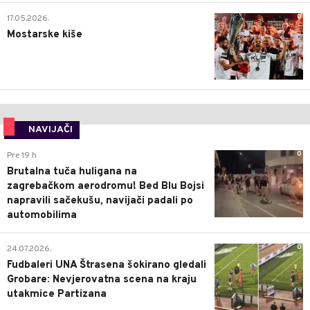
0
17.05.2026.
Mostarske kiše
NAVIJAČI
0
Pre 19 h
Brutalna tuča huligana na
zagrebačkom aerodromu! Bed Blu Bojsi
napravili sačekušu, navijači padali po
automobilima
0
24.07.2026.
Fudbaleri UNA Štrasena šokirano gledali
Grobare: Nevjerovatna scena na kraju
utakmice Partizana