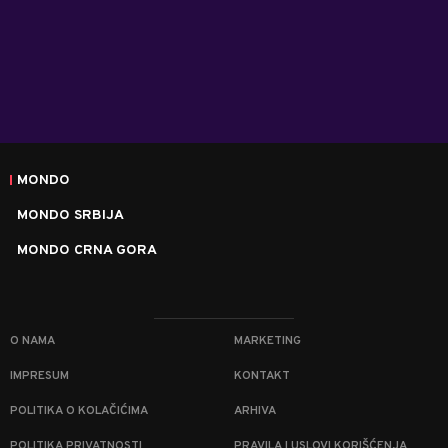
MONDO
MONDO SRBIJA
MONDO CRNA GORA
O NAMA
MARKETING
IMPRESUM
KONTAKT
POLITIKA O KOLAČIĆIMA
ARHIVA
POLITIKA PRIVATNOSTI
PRAVILA I USLOVI KORIŠĆENJA