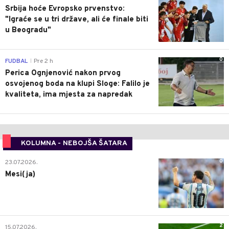
Srbija hoće Evropsko prvenstvo:
"Igraće se u tri države, ali će finale biti
u Beogradu"
0
FUDBAL
Pre 2 h
|
Perica Ognjenović nakon prvog
osvojenog boda na klupi Sloge: Falilo je
kvaliteta, ima mjesta za napredak
KOLUMNA - NEBOJŠA ŠATARA
0
23.07.2026.
Mesi(ja)
2
15.07.2026.