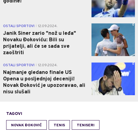
godine!
0
OSTALI SPORTOVI
12.09.2024.
|
Janik Siner zario "nož u leđa"
Novaku Đokoviću: Bili su
prijatelji, ali će se sada sve
zaoštriti
0
OSTALI SPORTOVI
12.09.2024.
|
Najmanje gledano finale US
Opena u posljednjoj deceniji!
Novak Đoković je upozoravao, ali
nisu slušali
TAGOVI
NOVAK ĐOKOVIĆ
TENIS
TENISERI