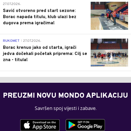
0
27.07.2026.
Savić otvoreno pred start sezone:
Borac napada titulu, klub ulazi bez
dugova prema igračima!
0
RUKOMET
27.07.2026.
|
Borac krenuo jako od starta, igrači
jedva dočekali početak priprema: Cilj se
zna - titula!
PREUZMI NOVU MONDO APLIKACIJU
Savršen spoj vijesti i zabave.