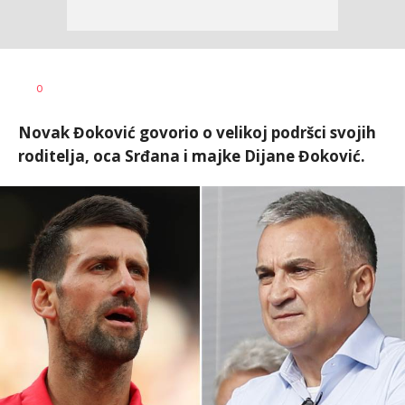
Dragan
AUTOR
0
Šutvić
Novak Đoković govorio o velikoj podršci svojih
roditelja, oca Srđana i majke Dijane Đoković.