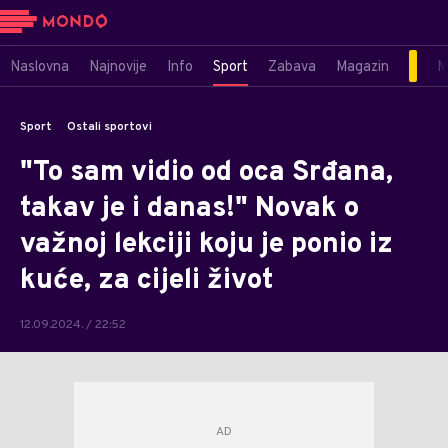
Naslovna
Najnovije
Info
Sport
Zabava
Magazin
M
Sport
Ostali sportovi
"To sam vidio od oca Srđana,
takav je i danas!" Novak o
važnoj lekciji koju je ponio iz
kuće, za cijeli život
12.09.2024. / 22:52