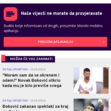
Naše vijesti ne morate da provjeravate
Budite bolje informisani od drugih, preuzmite Mondo mobilnu
aplikaciju
PREUZMI APLIKACIJU
MOŽDA ĆE VAS ZANIMATI
0
OSTALI SPORTOVI
12.09.2024.
|
"Moram sam da se okrenem i
odem!" Novak Đoković otkrio
kada mu je bilo previše svega
0
OSTALI SPORTOVI
12.09.2024.
|
Đoković zakazao spektakl za kraj