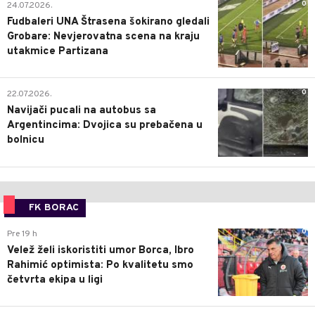
0
24.07.2026.
Fudbaleri UNA Štrasena šokirano gledali
Grobare: Nevjerovatna scena na kraju
utakmice Partizana
0
22.07.2026.
Navijači pucali na autobus sa
Argentincima: Dvojica su prebačena u
bolnicu
FK BORAC
0
Pre 19 h
Velež želi iskoristiti umor Borca, Ibro
Rahimić optimista: Po kvalitetu smo
četvrta ekipa u ligi