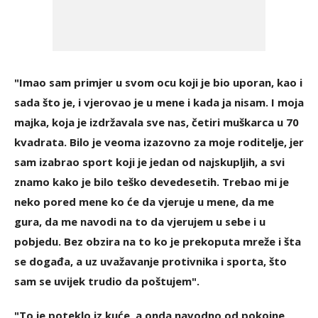
"Imao sam primjer u svom ocu koji je bio uporan, kao i
sada što je, i vjerovao je u mene i kada ja nisam. I moja
majka, koja je izdržavala sve nas, četiri muškarca u 70
kvadrata. Bilo je veoma izazovno za moje roditelje, jer
sam izabrao sport koji je jedan od najskupljih, a svi
znamo kako je bilo teško devedesetih. Trebao mi je
neko pored mene ko će da vjeruje u mene, da me
gura, da me navodi na to da vjerujem u sebe i u
pobjedu. Bez obzira na to ko je prekoputa mreže i šta
se događa, a uz uvažavanje protivnika i sporta, što
sam se uvijek trudio da poštujem".
"To je poteklo iz kuće, a onda navodno od pokojne