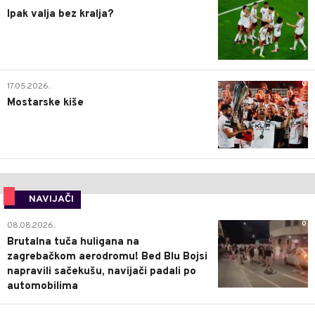
Ipak valja bez kralja?
0
17.05.2026.
Mostarske kiše
NAVIJAČI
0
08.08.2026.
Brutalna tuča huligana na
zagrebačkom aerodromu! Bed Blu Bojsi
napravili sačekušu, navijači padali po
automobilima