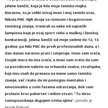
Jelene Genčić, koja je bila moja teniska majka.
Naravno, tu je veliki uticaj imao i moj teniski otac,
Nikola Pilić. Njih dvoje sa riznicom i bogatstvom
teniskog znanja, trenirali su neke od najvećih
šampiona koje je ovaj sport vidio u muškoj i ženskoj
konkurenciji. Jelena Genčić od moje sedme do 12, 13.
godine, pa Niki Pilić do prvih profesionalnih dana, a i
dan-danas naravno prati i savjetuje. Imao sam sreće,
čovjek mora da ima sreće, a imao sam sreću da sam
sa porodicom naletio na vrhunske znalce, stručnjake,
koji nisu znali da prenesu na mene samo tenisko
znanje, već i kako da mi pomognu mentalno i
emocionalno u svim fazama odrastanja, dok sam
prolazio kroz pubertet i milion stvari. "Tu dozu
samopouzdanja dugujem svima njima
", poručio je
Novak Đoković.