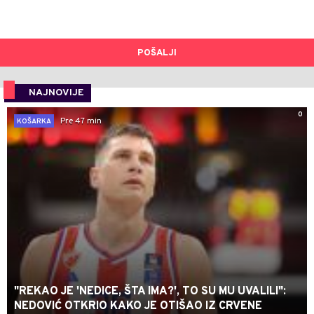
POŠALJI
NAJNOVIJE
0
Pre 47 min
KOŠARKA
"REKAO JE 'NEDICE, ŠTA IMA?', TO SU MU UVALILI":
NEDOVIĆ OTKRIO KAKO JE OTIŠAO IZ CRVENE