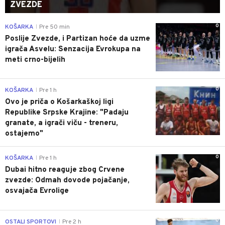
ZVEZDE
0
KOŠARKA
Pre 50 min
|
Poslije Zvezde, i Partizan hoće da uzme
igrača Asvelu: Senzacija Evrokupa na
meti crno-bijelih
0
KOŠARKA
Pre 1 h
|
Ovo je priča o Košarkaškoj ligi
Republike Srpske Krajine: "Padaju
granate, a igrači viču - treneru,
ostajemo"
0
KOŠARKA
Pre 1 h
|
Dubai hitno reaguje zbog Crvene
zvezde: Odmah dovode pojačanje,
osvajača Evrolige
0
OSTALI SPORTOVI
Pre 2 h
|