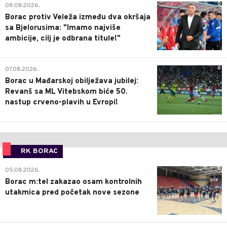
0
08.08.2026.
Borac protiv Veleža između dva okršaja
sa Bjelorusima: "Imamo najviše
ambicije, cilj je odbrana titule!"
0
07.08.2026.
Borac u Mađarskoj obilježava jubilej:
Revanš sa ML Vitebskom biće 50.
nastup crveno-plavih u Evropi!
RK BORAC
0
05.08.2026.
Borac m:tel zakazao osam kontrolnih
utakmica pred početak nove sezone