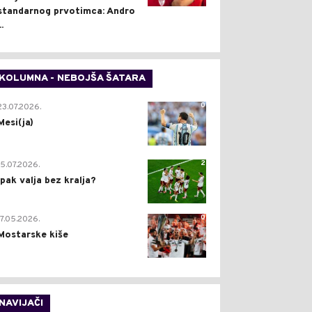
standarnog prvotimca: Andro
..
KOLUMNA - NEBOJŠA ŠATARA
0
23.07.2026.
Mesi(ja)
2
15.07.2026.
Ipak valja bez kralja?
0
17.05.2026.
Mostarske kiše
NAVIJAČI