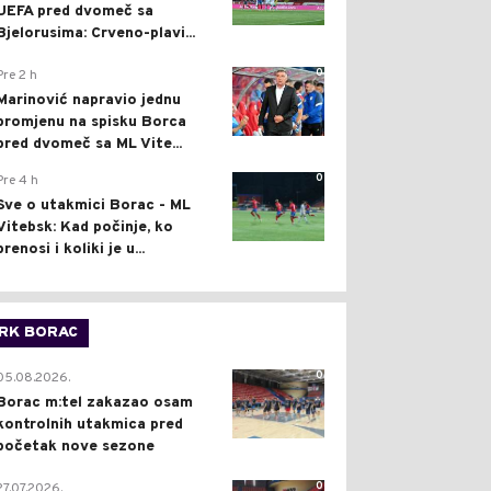
UEFA pred dvomeč sa
Bjelorusima: Crveno-plavi...
0
Pre 2 h
Marinović napravio jednu
promjenu na spisku Borca
pred dvomeč sa ML Vite...
0
Pre 4 h
Sve o utakmici Borac - ML
Vitebsk: Kad počinje, ko
prenosi i koliki je u...
RK BORAC
0
05.08.2026.
Borac m:tel zakazao osam
kontrolnih utakmica pred
početak nove sezone
0
27.07.2026.