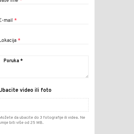
Vaše ime
*
E-mail
*
Lokacija
*
Ubacite video ili foto
Možete da ubacite do 3 fotografije ili videa. Ne
smije biti više od 25 MB.