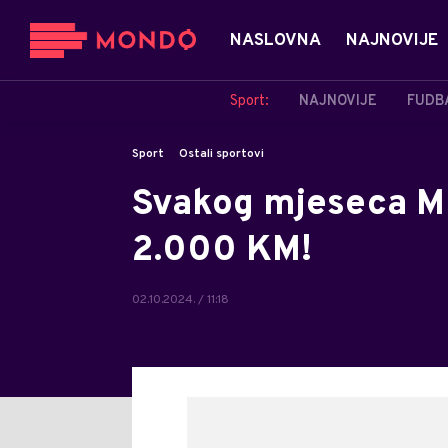
NASLOVNA
NAJNOVIJE
Sport:
NAJNOVIJE
FUDB
Sport
Ostali sportovi
Svakog mjeseca Mb
2.000 KM!
02.10.2024. / 11:18